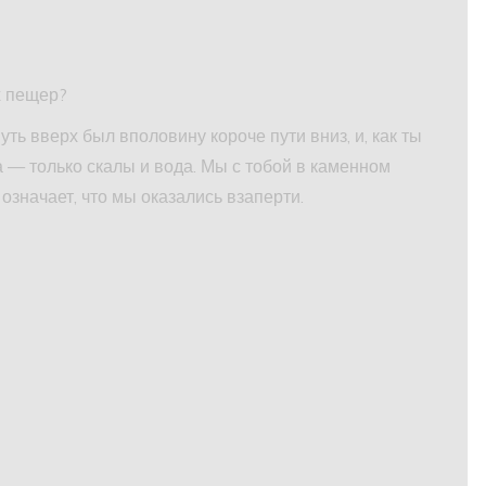
х пещер?
уть вверх был вполовину короче пути вниз, и, как ты
 — только скалы и вода. Мы с тобой в каменном
то означает, что мы оказались взаперти.