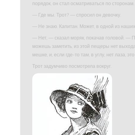
порядок, он стал осматриваться по сторонам.
— Где мы. Трот? — спросил он девочку.
— Не знаю. Капитан. Может, в одной из наши
— Нет, — сказал моряк, покачав головой. — П
можешь заметить, из этой пещеры нет выхода
мешке, и, если где-то там, в углу, нет лаза, э
Трот задумчиво посмотрела вокруг.