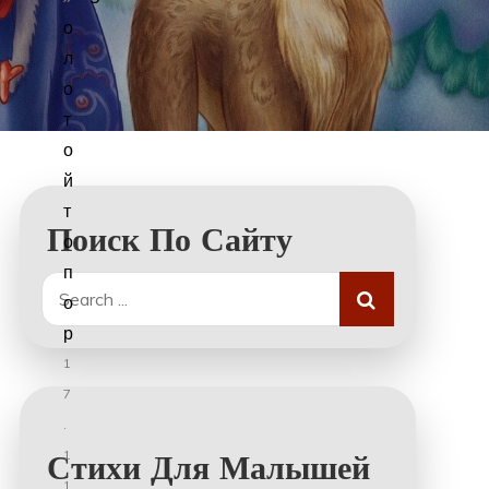
о
л
о
т
о
й
т
Поиск По Сайту
о
п
Search
о
for:
р
1
7
.
1
Стихи Для Малышей
1