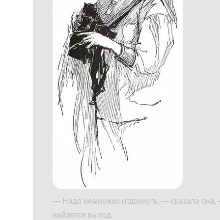
— Надо немножко отдохнуть, — сказала она, 
найдется выход.