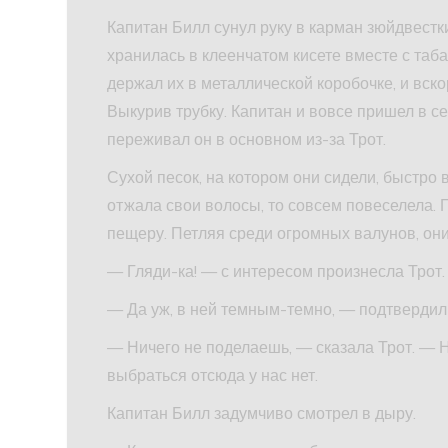
Капитан Билл сунул руку в карман зюйдвестки
хранилась в клеенчатом кисете вместе с таба
держал их в металлической коробочке, и вск
Выкурив трубку. Капитан и вовсе пришел в с
переживал он в основном из-за Трот.
Сухой песок, на котором они сидели, быстро в
отжала свои волосы, то совсем повеселела. 
пещеру. Петляя среди огромных валунов, они
— Гляди-ка! — с интересом произнесла Трот.
— Да уж, в ней темным-темно, — подтвердил 
— Ничего не поделаешь, — сказала Трот. — Н
выбраться отсюда у нас нет.
Капитан Билл задумчиво смотрел в дыру.