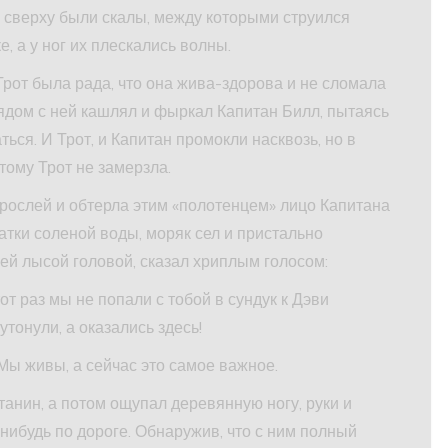
 сверху были скалы, между которыми струился
, а у ног их плескались волны.
рот была рада, что она жива-здорова и не сломала
ядом с ней кашлял и фыркал Капитан Билл, пытаясь
ться. И Трот, и Капитан промокли насквозь, но в
тому Трот не замерзла.
рослей и обтерла этим «полотенцем» лицо Капитана
татки соленой воды, моряк сел и пристально
оей лысой головой, сказал хриплым голосом:
от раз мы не попали с тобой в сундук к Дэви
утонули, а оказались здесь!
Мы живы, а сейчас это самое важное.
анин, а потом ощупал деревянную ногу, руки и
-нибудь по дороге. Обнаружив, что с ним полный