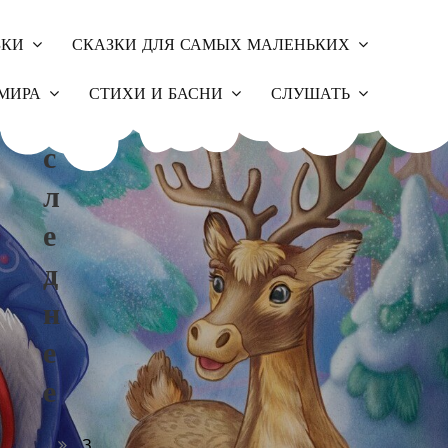
ЗКИ
СКАЗКИ ДЛЯ САМЫХ МАЛЕНЬКИХ
П
МИРА
СТИХИ И БАСНИ
СЛУШАТЬ
О
С
Л
Е
Д
Н
Е
Е
З