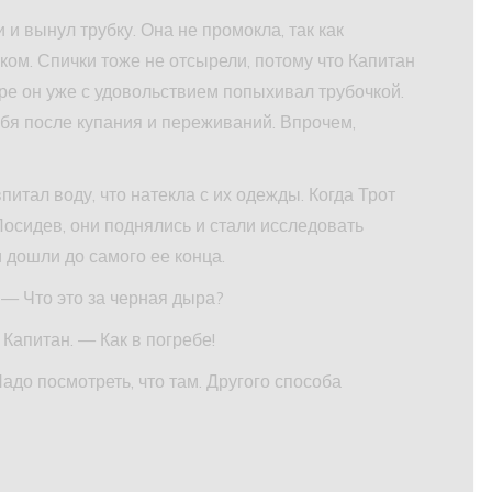
 и вынул трубку. Она не промокла, так как
ком. Спички тоже не отсырели, потому что Капитан
оре он уже с удовольствием попыхивал трубочкой.
ебя после купания и переживаний. Впрочем,
питал воду, что натекла с их одежды. Когда Трот
Посидев, они поднялись и стали исследовать
 дошли до самого ее конца.
 — Что это за черная дыра?
Капитан. — Как в погребе!
адо посмотреть, что там. Другого способа