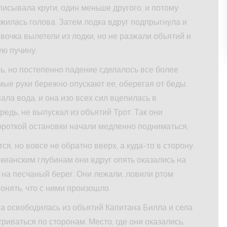
писывала круги, один меньше другого, и потому
ружилась голова. Затем лодка вдруг подпрыгнула и
вочка вылетели из лодки, но не разжали объятий и
ую пучину.
ь, но постепенно падение сделалось все более
мые руки бережно опускают ее, оберегая от беды.
пала вода, и она изо всех сил вцепилась в
редь, не выпускал из объятий Трот. Так они
короткой остановки начали медленно подниматься.
ся, но вовсе не обратно вверх, а куда-то в сторону.
кеанским глубинам они вдруг опять оказались на
 на песчаный берег. Они лежали, ловили ртом
онять, что с ними произошло.
а освободилась из объятий Капитана Билла и села
триваться по сторонам. Место, где они оказались,