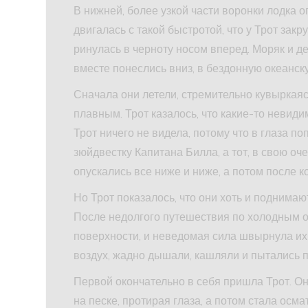
В нижней, более узкой части воронки лодка о
двигалась с такой быстротой, что у Трот зак
ринулась в черноту носом вперед. Моряк и де
вместе понеслись вниз, в бездонную океанск
Сначала они летели, стремительно кувыркаяс
плавным. Трот казалось, что какие-то невиди
Трот ничего не видела, потому что в глаза по
зюйдвестку Капитана Билла, а тот, в свою оче
опускались все ниже и ниже, а потом после 
Но Трот показалось, что они хоть и поднимают
После недолгого путешествия по холодным о
поверхности, и неведомая сила швырнула их
воздух, жадно дышали, кашляли и пытались п
Первой окончательно в себя пришла Трот. Он
на песке, протирая глаза, а потом стала осма