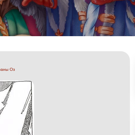
раны Оз