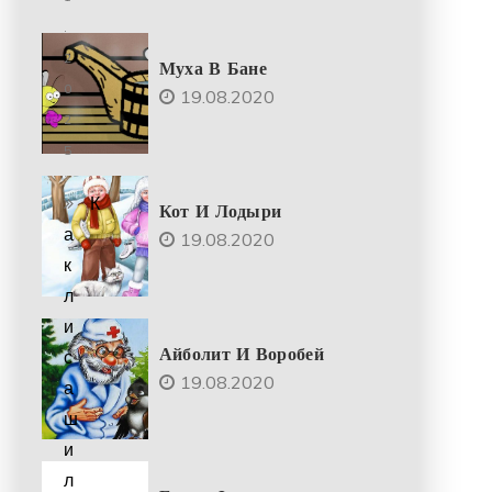
.
2
Муха В Бане
0
19.08.2020
2
5
К
Кот И Лодыри
а
19.08.2020
к
л
и
Айболит И Воробей
с
19.08.2020
а
ш
и
л