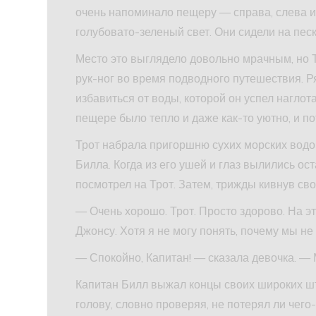
очень напоминало пещеру — справа, слева и
голубовато-зеленый свет. Они сидели на песке
Место это выглядело довольно мрачным, но Т
рук-ног во время подводного путешествия. Р
избавиться от воды, которой он успел наглота
пещере было тепло и даже как-то уютно, и по
Трот набрала пригоршню сухих морских водо
Билла. Когда из его ушей и глаз вылились ос
посмотрел на Трот. Затем, трижды кивнув св
— Очень хорошо. Трот. Просто здорово. На эт
Джонсу. Хотя я не могу понять, почему мы не 
— Спокойно, Капитан! — сказала девочка. — 
Капитан Билл выжал концы своих широких шт
голову, словно проверяя, не потерял ли чего