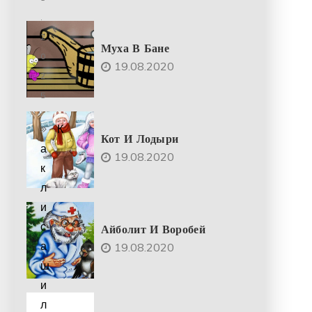
.
2
Муха В Бане
0
19.08.2020
2
5
К
Кот И Лодыри
а
19.08.2020
к
л
и
с
Айболит И Воробей
а
19.08.2020
ш
и
л