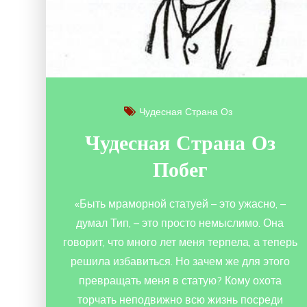
Чудесная Страна Оз
Чудесная Страна Оз
Побег
«Быть мраморной статуей – это ужасно, –
думал Тип, – это просто немыслимо. Она
говорит, что много лет меня терпела, а теперь
решила избавиться. Но зачем же для этого
превращать меня в статую? Кому охота
торчать неподвижно всю жизнь посреди