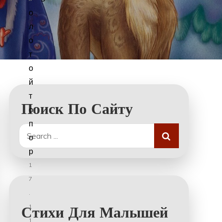
о
л
о
т
о
й
т
Поиск По Сайту
о
п
Search
о
for:
р
1
7
.
1
Стихи Для Малышей
1