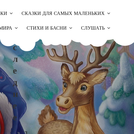
ЗКИ
СКАЗКИ ДЛЯ САМЫХ МАЛЕНЬКИХ
П
МИРА
СТИХИ И БАСНИ
СЛУШАТЬ
О
С
Л
Е
Д
Н
Е
Е
З