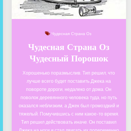
Чудесная Страна Оз
Чудесная Страна Оз
Чудесный Порошок
Хорошенько поразмыслив. Тип решил, что
лучше всего будет поставить Джека на
повороте дороги, недалеко от дома. Он
поволок деревянного человека туда, но путь
оказался неблизким, а Джек был громоздкий и
тяжелый. Помучившись с ним какое-то время.
Тип решил действовать иначе. Он поставил
Джека на ноги и стал двигать их попеременно