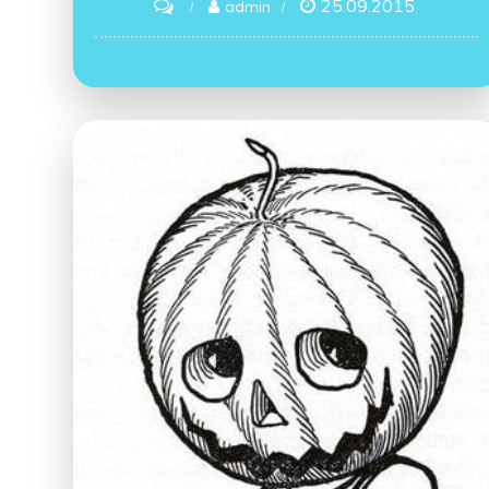
25.09.2015
on
admin
Чудесная
Страна
Оз
Тип
мастерит
Тыквоголового