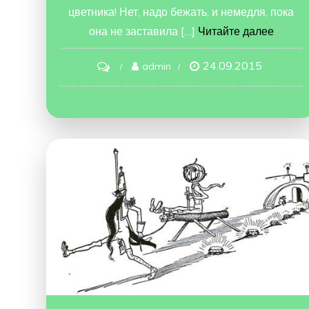
цветника! Нет, надо бежать, и немедля, пока
она не заставила […]
Читайте далее
24.09.2015
on
admin
Чудесная
Страна
Оз
Побег