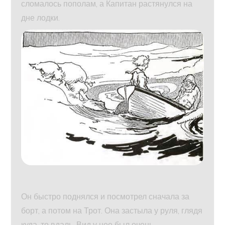
сломалось пополам, а Капитан растянулся на
дне лодки.
Он быстро поднялся и посмотрел сначала за
борт, а потом на Трот. Она застыла у руля, глядя
куда-то вдаль. Вид у нее был очень