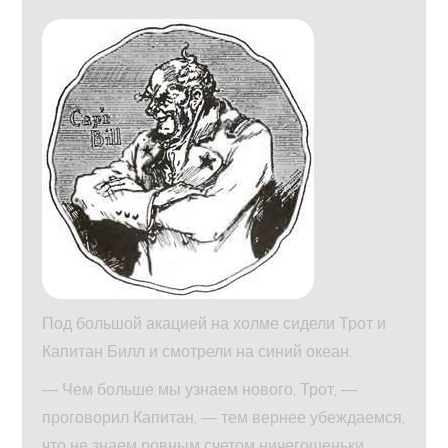
Под большой акацией на холме сидели Трот и
Капитан Билл и смотрели на синий океан.
— Чем больше мы узнаем нового, Трот, —
проговорил Капитан, — тем вернее убеждаемся,
что не знаем ровным счетом ничегошеньки.