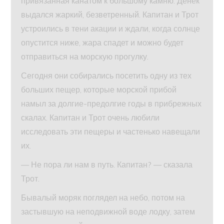
привязанная канатом к большому камню. Денек
выдался жаркий, безветренный. Капитан и Трот
устроились в тени акации и ждали, когда солнце
опустится ниже, жара спадет и можно будет
отправиться на морскую прогулку.
Сегодня они собирались посетить одну из тех
больших пещер, которые морской прибой
намыл за долгие-предолгие годы в прибрежных
скалах. Капитан и Трот очень любили
исследовать эти пещеры и частенько навещали
их.
— Не пора ли нам в путь. Капитан? — сказала
Трот.
Бывалый моряк поглядел на небо, потом на
застывшую на неподвижной воде лодку, затем