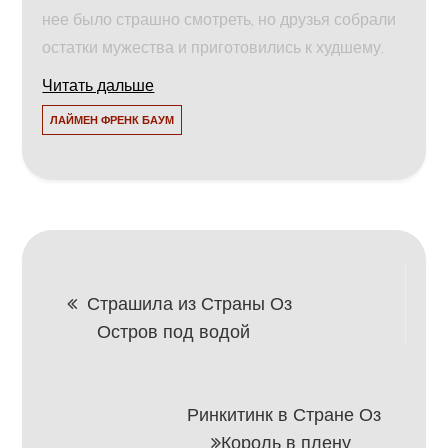
нее было страшно смотреть, но друзья собрали
остатки мужества и приготовились к худшему.
Читать дальше
ЛАЙМЕН ФРЕНК БАУМ
Навигация
Страшила из Страны Оз
Остров под водой
по
записям
Ринкитинк в Стране Оз
Король в плену