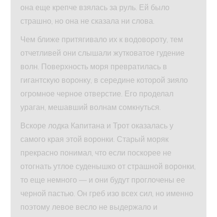
она еще крепче взялась за руль. Ей было
страшно, но она не сказала ни слова.
Чем ближе притягивало их к водовороту, тем
отчетливей они слышали жутковатое гудение
волн. Поверхность моря превратилась в
гигантскую воронку, в середине которой зияло
огромное черное отверстие. Его проделал
ураган, мешавший волнам сомкнуться.
Вскоре лодка Капитана и Трот оказалась у
самого края этой воронки. Старый моряк
прекрасно понимал, что если поскорее не
отогнать утлое суденышко от страшной воронки,
то еще немного — и они будут проглочены ее
черной пастью. Он греб изо всех сил, но именно
поэтому левое весло не выдержало и