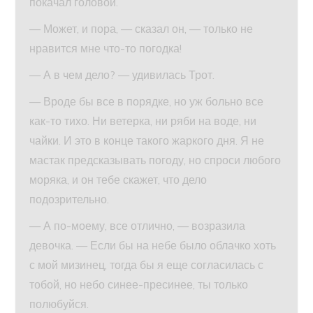
покачал головой.
— Может, и пора, — сказал он, — только не
нравится мне что-то погодка!
— А в чем дело? — удивилась Трот.
— Вроде бы все в порядке, но уж больно все
как-то тихо. Ни ветерка, ни ряби на воде, ни
чайки. И это в конце такого жаркого дня. Я не
мастак предсказывать погоду, но спроси любого
моряка, и он тебе скажет, что дело
подозрительно.
— А по-моему, все отлично, — возразила
девочка. — Если бы на небе было облачко хоть
с мой мизинец, тогда бы я еще согласилась с
тобой, но небо синее-пресинее, ты только
полюбуйся.