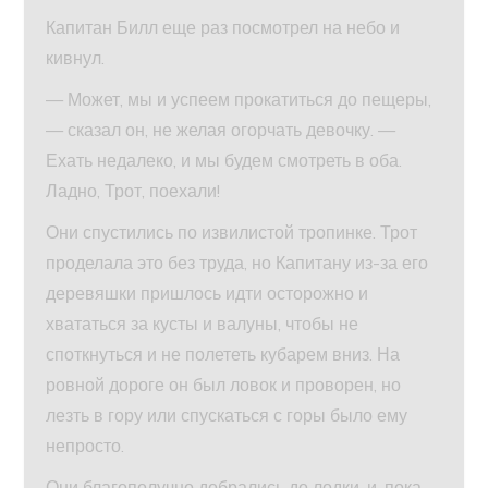
Капитан Билл еще раз посмотрел на небо и
кивнул.
— Может, мы и успеем прокатиться до пещеры,
— сказал он, не желая огорчать девочку. —
Ехать недалеко, и мы будем смотреть в оба.
Ладно, Трот, поехали!
Они спустились по извилистой тропинке. Трот
проделала это без труда, но Капитану из-за его
деревяшки пришлось идти осторожно и
хвататься за кусты и валуны, чтобы не
споткнуться и не полететь кубарем вниз. На
ровной дороге он был ловок и проворен, но
лезть в гору или спускаться с горы было ему
непросто.
Они благополучно добрались до лодки, и, пока