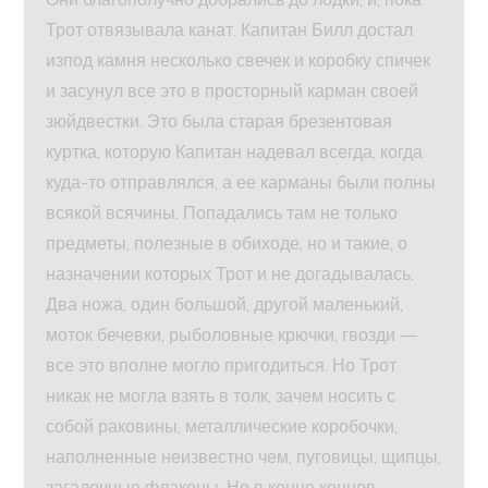
Трот отвязывала канат. Капитан Билл достал
изпод камня несколько свечек и коробку спичек
и засунул все это в просторный карман своей
зюйдвестки. Это была старая брезентовая
куртка, которую Капитан надевал всегда, когда
куда-то отправлялся, а ее карманы были полны
всякой всячины. Попадались там не только
предметы, полезные в обиходе, но и такие, о
назначении которых Трот и не догадывалась.
Два ножа, один большой, другой маленький,
моток бечевки, рыболовные крючки, гвозди —
все это вполне могло пригодиться. Но Трот
никак не могла взять в толк, зачем носить с
собой раковины, металлические коробочки,
наполненные неизвестно чем, пуговицы, щипцы,
загадочные флаконы. Но в конце концов