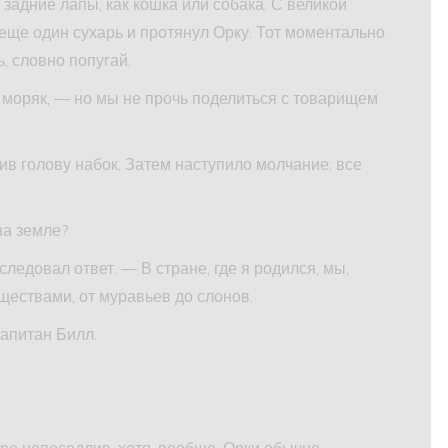
задние лапы, как кошка или собака. С великой
еще один сухарь и протянул Орку. Тот моментально
, словно попугай.
л моряк, — но мы не прочь поделиться с товарищем
в голову набок. Затем наступило молчание: все
на земле?
ледовал ответ. — В стране, где я родился, мы,
ествами, от муравьев до слонов.
апитан Билл.
туре непоседлив, хотя, вообще, Орки обычно