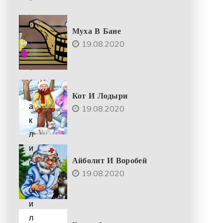
.
2
Муха В Бане
0
19.08.2020
2
5
К
Кот И Лодыри
а
19.08.2020
к
л
и
Айболит И Воробей
с
19.08.2020
а
ш
и
л