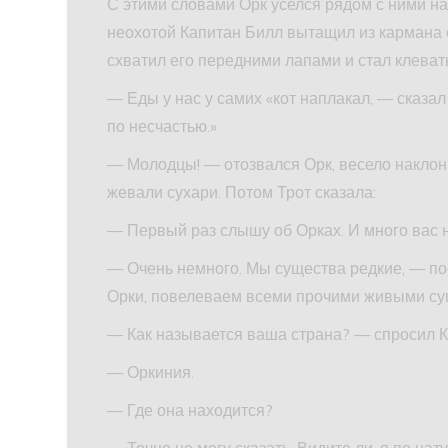
С этими словами Орк уселся рядом с ними на 
неохотой Капитан Билл вытащил из кармана 
схватил его передними лапами и стал клевать
— Еды у нас у самих «кот наплакал, — сказа
по несчастью.»
— Молодцы! — отозвался Орк, весело наклони
жевали сухари. Потом Трот сказала:
— Первый раз слышу об Орках. И много вас 
— Очень немного. Мы существа редкие, — пос
Орки, повелеваем всеми прочими живыми сущ
— Как называется ваша страна? — спросил К
— Оркиния.
— Где она находится?
— Точно не могу сказать. Видите ли, я по на