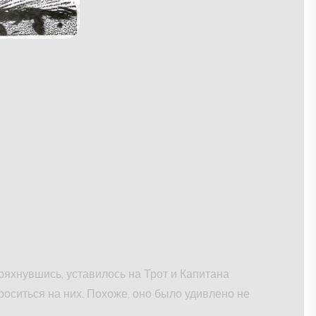
ряхнувшись, уставилось на Трот и Капитана
оситься на них. Похоже, оно было удивлено не