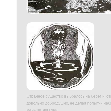
Странное существо выбралось на берег и, от
довольно добродушно, не делая попытки набр
меньше, чем они.