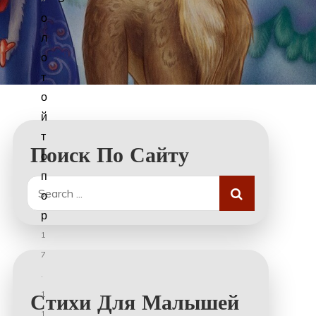
о
л
о
т
о
й
т
Поиск По Сайту
о
п
Search
о
for:
р
1
7
.
1
Стихи Для Малышей
1