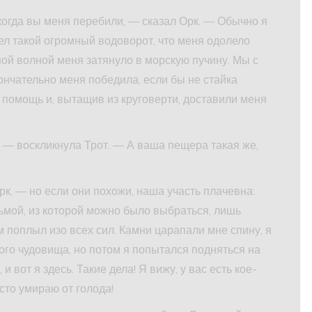
 когда вы меня перебили, — сказал Орк. — Обычно я
ел такой огромный водоворот, что меня одолело
ой волной меня затянуло в морскую пучину. Мы с
кончательно меня победила, если бы не стайка
 помощь и, вытащив из круговерти, доставили меня
 — воскликнула Трот. — А ваша пещера такая же,
рк, — но если они похожи, наша участь плачевна:
мой, из которой можно было выбраться, лишь
ом поплыл изо всех сил. Камни царапали мне спину, я
кого чудовища, но потом я попытался подняться на
и вот я здесь. Такие дела! Я вижу, у вас есть кое-
осто умираю от голода!