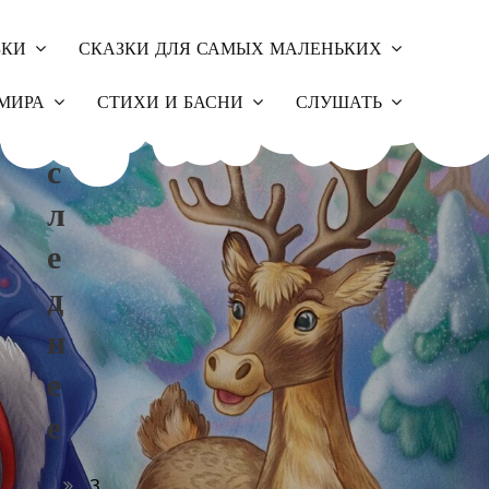
ЗКИ
СКАЗКИ ДЛЯ САМЫХ МАЛЕНЬКИХ
П
МИРА
СТИХИ И БАСНИ
СЛУШАТЬ
О
С
Л
Е
Д
Н
Е
Е
З