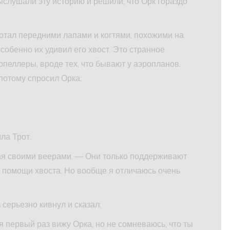
ыслушали эту историю и решили, что Орк гораздо
аботал передними лапами и когтями, похожими на
особенно их удивил его хвост. Это странное
опеллеры, вроде тех, что бывают у аэропланов.
потому спросил Орка:
ла Трот.
вая своими веерами. — Они только поддерживают
ри помощи хвоста. Но вообще я отличаюсь очень
серьезно кивнул и сказал:
я первый раз вижу Орка, но не сомневаюсь, что ты