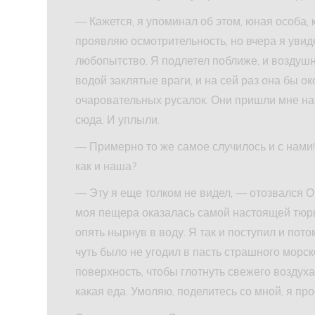
— Кажется, я упоминал об этом, юная особа,
проявляю осмотрительность, но вчера я увид
любопытство. Я подлетел поближе, и воздушн
водой заклятые враги, и на сей раз она бы о
очаровательных русалок. Они пришли мне на
сюда. И уплыли.
— Примерно то же самое случилось и с нами!
как и наша?
— Эту я еще толком не видел, — отозвался О
моя пещера оказалась самой настоящей тюрь
опять нырнув в воду. Я так и поступил и пот
чуть было не угодил в пасть страшного морс
поверхность, чтобы глотнуть свежего воздуха, 
какая еда. Умоляю, поделитесь со мной, я пр