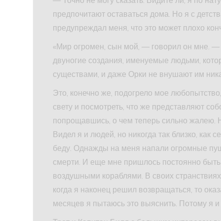
предпочитают оставаться дома. Но я с детств
предупреждал меня, что это может плохо кон
«Мир огромен, сын мой, — говорил он мне. —
двуногие создания, именуемые людьми, кот
существами, и даже Орки не внушают им ника
Это, конечно же, подогрело мое любопытство,
свету и посмотреть, что же представляют собо
попрощавшись, о чем теперь сильно жалею.
Видел я и людей, но никогда так близко, как 
беду. Однажды на меня напали огромные пуш
смерти. И еще мне пришлось постоянно быть 
воздушными кораблями. В своих странствиях 
когда я наконец решил возвращаться, то оказа
месяцев я пытаюсь это выяснить. Потому я и 