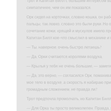
Трот и Капитан Билл с большим интересом в
симпатичнее, чем он им показался.
Орк сидел на корточках, словно кошка, он р
пальцы, так ловко, словно это были руки. Но 
сочетание кожи, хрящей и мускулов имело пр
Капитан Билл кое-что смыслил в механике и 
— Ты, наверное, очень быстро летаешь?
— Да, Орки считаются королями воздуха.
— Крылья у тебя не очень большие, — замети
— Да, это верно, — согласился Орк, помахи
мое тело в воздухе, а скорость я набираю п
громадным сложением, не правда ли?
Трот предпочла промолчать, но Капитан Билл 
— Для Орка ты просто великолепен. Правда, 