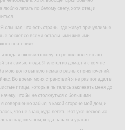
а люблю летать по белому свету, хотя отец и
читься.
 Я слышал, что есть страны, где живут причудливые
орые воюют со всеми остальными живыми
кого почтения».
 и когда я окончил школу, то решил полететь по
й эти самые люди. Я улетел из дома, ни с кем не
 На мою долю выпало немало разных приключений.
сейчас. Во время моих странствий я не раз попадал в
истые птицы, которые пытались заклевать меня до
начеку, чтобы не столкнуться с большими
я совершенно забыл, в какой стороне мой дом, и
лось, что не знаю, куда лететь. Вот уже несколько
летал над океаном, когда начался ураган.