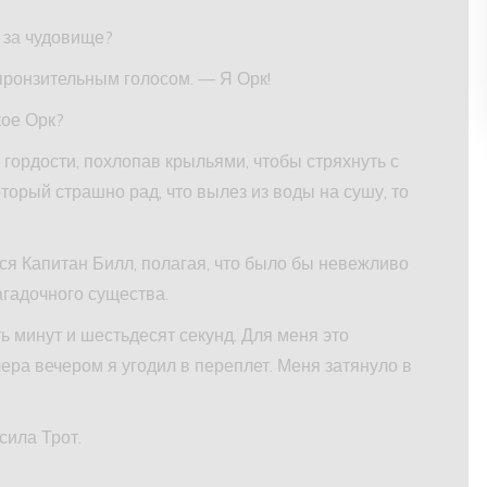
 за чудовище?
пронзительным голосом. — Я Орк!
кое Орк?
 гордости, похлопав крыльями, чтобы стряхнуть с
оторый страшно рад, что вылез из воды на сушу, то
я Капитан Билл, полагая, что было бы невежливо
агадочного существа.
ь минут и шестьдесят секунд. Для меня это
ера вечером я угодил в переплет. Меня затянуло в
сила Трот.