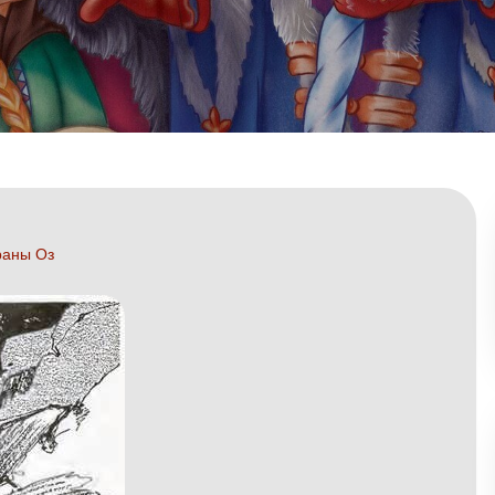
раны Оз