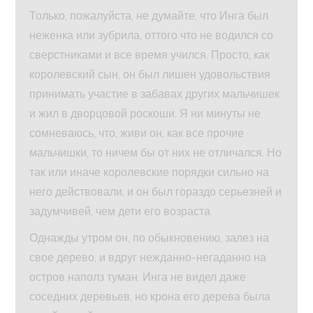
Только, пожалуйста, не думайте, что Инга был
неженка или зубрила, оттого что не водился со
сверстниками и все время учился. Просто, как
королевский сын, он был лишен удовольствия
принимать участие в забавах других мальчишек
и жил в дворцовой роскоши. Я ни минуты не
сомневаюсь, что, живи он, как все прочие
мальчишки, то ничем бы от них не отличался. Но
так или иначе королевские порядки сильно на
него действовали, и он был гораздо серьезней и
задумчивей, чем дети его возраста.
Однажды утром он, по обыкновению, залез на
свое дерево, и вдруг нежданно-негаданно на
остров наполз туман. Инга не видел даже
соседних деревьев, но крона его дерева была