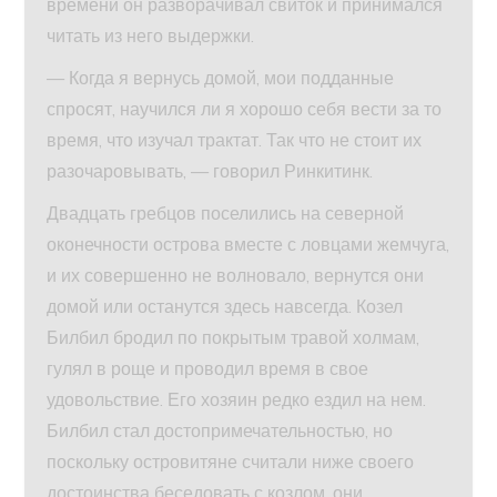
времени он разворачивал свиток и принимался
читать из него выдержки.
— Когда я вернусь домой, мои подданные
спросят, научился ли я хорошо себя вести за то
время, что изучал трактат. Так что не стоит их
разочаровывать, — говорил Ринкитинк.
Двадцать гребцов поселились на северной
оконечности острова вместе с ловцами жемчуга,
и их совершенно не волновало, вернутся они
домой или останутся здесь навсегда. Козел
Билбил бродил по покрытым травой холмам,
гулял в роще и проводил время в свое
удовольствие. Его хозяин редко ездил на нем.
Билбил стал достопримечательностью, но
поскольку островитяне считали ниже своего
достоинства беседовать с козлом, они