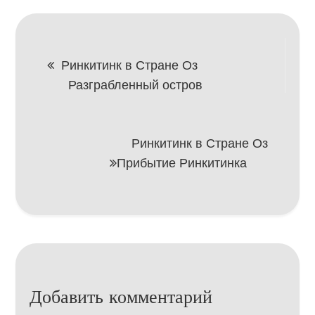
Навигация
Ринкитинк в Стране Оз
Разграбленный остров
по
записям
Ринкитинк в Стране Оз
Прибытие Ринкитинка
Добавить комментарий