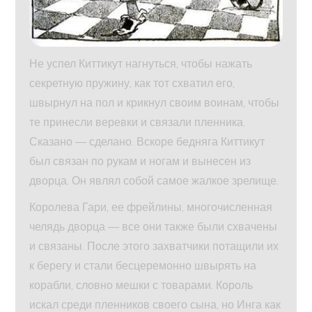
Не успел Киттикут нагнуться, чтобы нажать
секретную пружину, как тот схватил его,
швырнул на пол и крикнул своим воинам, чтобы
те принесли веревки и связали пленника.
Сказано — сделано. Вскоре бедняга Киттикут
был связан по рукам и ногам и вынесен из
дворца. Он являл собой самое жалкое зрелище.
Королева Гари, ее фрейлины, многочисленная
челядь дворца — все они также были схвачены
и связаны. После этого захватчики потащили их
к берегу и стали бесцеремонно швырять на
корабли, словно мешки с товарами. Король
искал среди пленников своего сына, но Инга как