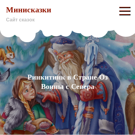
Skip
Минисказки
to
Сайт сказок
content
Ринкитинк в Стране Оз
Воины с Севера