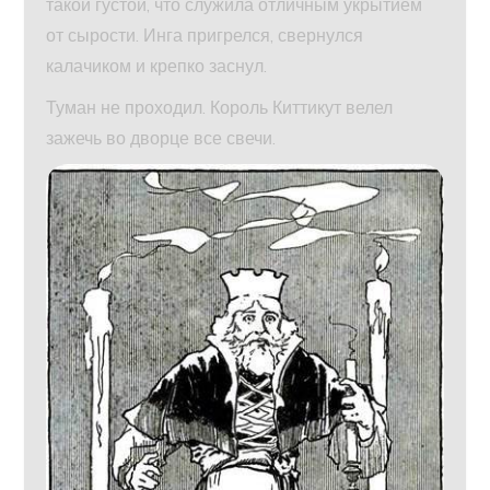
такой густой, что служила отличным укрытием
от сырости. Инга пригрелся, свернулся
калачиком и крепко заснул.
Туман не проходил. Король Киттикут велел
зажечь во дворце все свечи.