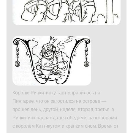
Королю Ринкитинку так понравилось на
Пингарее, что он загостился на острове —
прошел день, другой, неделя, вторая, третья, а
Ринкитинк наслаждался обедами, разговорами
с королем Киттикутом и крепким сном. Время от