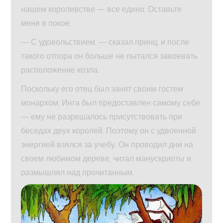
нашем королевстве — все едино. Оставьте
меня в покое.
— С удовольствием, — сказал принц, и после
такого отпора он больше не пытался завоевать
расположение козла.
Поскольку его отец был занят своим гостем
монархом, Инга был предоставлен самому себе
— ему не разрешалось присутствовать при
беседах двух королей. Поэтому он с удвоенной
энергией взялся за учебу. Он проводил дни на
своем любимом дереве, читал манускрипты и
размышлял над прочитанным.