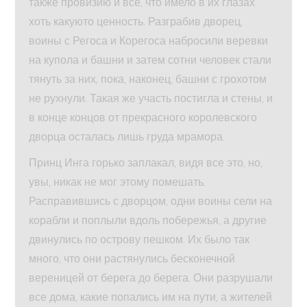
также провизию и все, что имело в их глазах
хоть какуюто ценность. Разграбив дворец,
воины с Регоса и Корегоса набросили веревки
на купола и башни и затем сотни человек стали
тянуть за них, пока, наконец, башни с грохотом
не рухнули. Такая же участь постигла и стены, и
в конце концов от прекрасного королевского
дворца осталась лишь груда мрамора.
Принц Инга горько заплакал, видя все это, но,
увы, никак не мог этому помешать.
Расправившись с дворцом, одни воины сели на
корабли и поплыли вдоль побережья, а другие
двинулись по острову пешком. Их было так
много, что они растянулись бесконечной
вереницей от берега до берега. Они разрушали
все дома, какие попались им на пути, а жителей