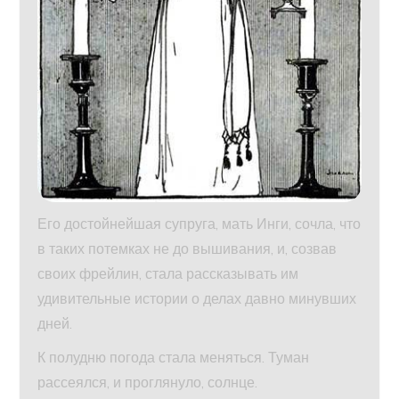
Его достойнейшая супруга, мать Инги, сочла, что
в таких потемках не до вышивания, и, созвав
своих фрейлин, стала рассказывать им
удивительные истории о делах давно минувших
дней.
К полудню погода стала меняться. Туман
рассеялся, и проглянуло, солнце.