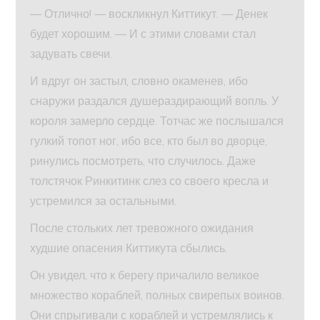
— Отлично! — воскликнул Киттикут. — Денек
будет хорошим. — И с этими словами стал
задувать свечи.
И вдруг он застыл, словно окаменев, ибо
снаружи раздался душераздирающий вопль. У
короля замерло сердце. Тотчас же послышался
гулкий топот ног, ибо все, кто был во дворце,
ринулись посмотреть, что случилось. Даже
толстячок Ринкитинк слез со своего кресла и
устремился за остальными.
После стольких лет тревожного ожидания
худшие опасения Киттикута сбылись.
Он увидел, что к берегу причалило великое
множество кораблей, полных свирепых воинов.
Они спрыгивали с кораблей и устремлялись к