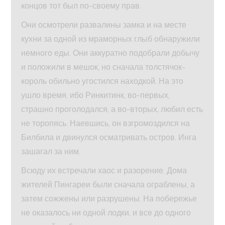
концов тот был по-своему прав.
Они осмотрели развалины замка и на месте
кухни за одной из мраморных глыб обнаружили
немного еды. Они аккуратно подобрали добычу
и положили в мешок, но сначала толстячок-
король обильно угостился находкой. На это
ушло время, ибо Ринкитинк, во-первых,
страшно проголодался, а во-вторых, любил есть
не торопясь. Наевшись, он взгромоздился на
Билбила и двинулся осматривать остров. Инга
зашагал за ним.
Всюду их встречали хаос и разорение. Дома
жителей Пингареи были сначала ограблены, а
затем сожжены или разрушены. На побережье
не оказалось ни одной лодки, и все до одного