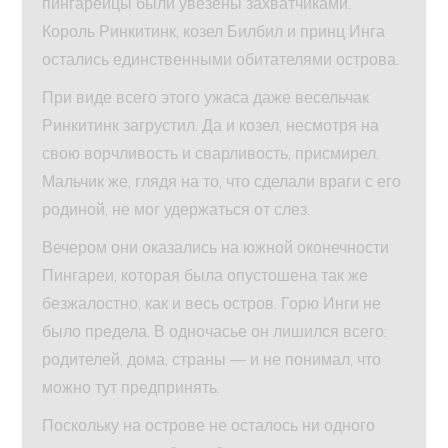
пингарейцы были увезены захватчиками.
Король Ринкитинк, козел Билбил и принц Инга
остались единственными обитателями острова.
При виде всего этого ужаса даже весельчак
Ринкитинк загрустил. Да и козел, несмотря на
свою ворчливость и сварливость, присмирел.
Мальчик же, глядя на то, что сделали враги с его
родиной, не мог удержаться от слез.
Вечером они оказались на южной оконечности
Пингареи, которая была опустошена так же
безжалостно, как и весь остров. Горю Инги не
было предела. В одночасье он лишился всего:
родителей, дома, страны — и не понимал, что
можно тут предпринять.
Поскольку на острове не осталось ни одного