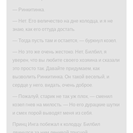
— Ринкитинка.
— Нет. Его величество на дне колодца, и я не
знаю, как его оттуда достать.
— Тогда пусть там и остается, — буркнул козел.
— Но это же очень жестоко. Нет, Билбил, я
уверен, что вы любите своего хозяина и сказали
это просто так. Давайте придумаем, как
вызволить Ринкитинка. Он такой веселый, и
сердце у него, видать, очень доброе.
— Пожалуй, старик не так уж плох, — сменил
козел гнев на милость. — Но его дурацкие шутки
и смех порой выводят меня из себя.
Принц Инга побежал к колодцу. Билбил
двинулся за ним ленивой трусцой.