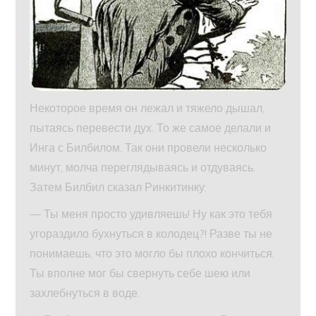
Некоторое время он лежал и тяжело дышал,
пытаясь перевести дух. То же самое делали и
Инга с Билбилом. Так они провели несколько
минут, молча переглядываясь и отдуваясь.
Затем Билбил сказал Ринкитинку:
— Ты меня просто удивляешь! Ну как это тебя
угораздило бухнуться в колодец?! Разве ты не
понимаешь, что это могло бы плохо кончиться.
Ты вполне мог бы свернуть себе шею или
захлебнуться в воде.