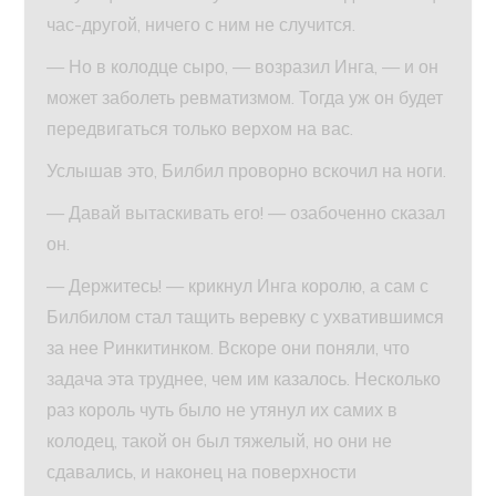
час-другой, ничего с ним не случится.
— Но в колодце сыро, — возразил Инга, — и он
может заболеть ревматизмом. Тогда уж он будет
передвигаться только верхом на вас.
Услышав это, Билбил проворно вскочил на ноги.
— Давай вытаскивать его! — озабоченно сказал
он.
— Держитесь! — крикнул Инга королю, а сам с
Билбилом стал тащить веревку с ухватившимся
за нее Ринкитинком. Вскоре они поняли, что
задача эта труднее, чем им казалось. Несколько
раз король чуть было не утянул их самих в
колодец, такой он был тяжелый, но они не
сдавались, и наконец на поверхности