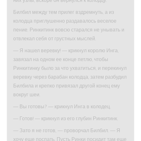
них узлы, вскоре он вернулся к колодцу.
Билбил между тем прилег вздремнуть, а из
колодца приглушенно раздавалось веселое
пение. Ринкитинк вовсю старался не унывать и
отвлекал себя от грустных мыслей.
— Я нашел веревку! — крикнул королю Инга,
завязал на одном ее конце петлю, чтобы
Ринкитинку было за что ухватиться, и перекинул
веревку через барабан колодца, затем разбудил
Билбила и крепко привязал другой конец ему
вокруг шеи.
— Вы готовы? — крикнул Инга в колодец.
— Готов! — крикнул из его глубин Ринкитинк.
— Зато я не готов, — проворчал Билбил. — Я
хочу еще поспать. Пусть Ринки посидит там еще