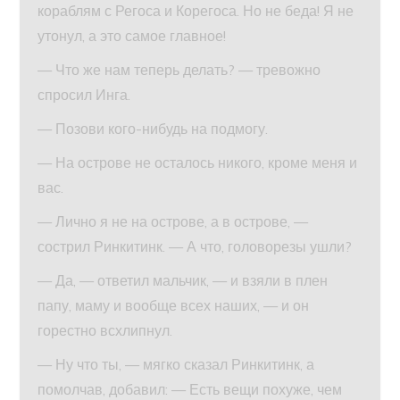
кораблям с Регоса и Корегоса. Но не беда! Я не
утонул, а это самое главное!
— Что же нам теперь делать? — тревожно
спросил Инга.
— Позови кого-нибудь на подмогу.
— На острове не осталось никого, кроме меня и
вас.
— Лично я не на острове, а в острове, —
сострил Ринкитинк. — А что, головорезы ушли?
— Да, — ответил мальчик, — и взяли в плен
папу, маму и вообще всех наших, — и он
горестно всхлипнул.
— Ну что ты, — мягко сказал Ринкитинк, а
помолчав, добавил: — Есть вещи похуже, чем