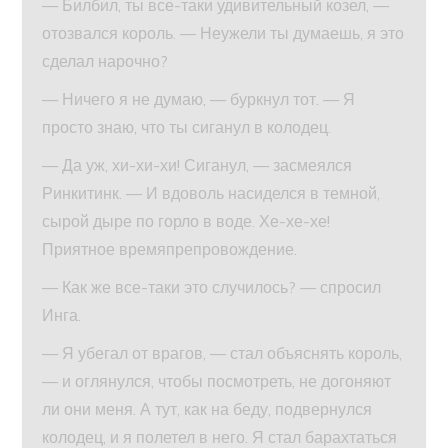
— Билбил, ты все-таки удивительный козел, —
отозвался король. — Неужели ты думаешь, я это
сделал нарочно?
— Ничего я не думаю, — буркнул тот. — Я
просто знаю, что ты сиганул в колодец.
— Да уж, хи-хи-хи! Сиганул, — засмеялся
Ринкитинк. — И вдоволь насиделся в темной,
сырой дыре по горло в воде. Хе-хе-хе!
Приятное времяпрепровождение.
— Как же все-таки это случилось? — спросил
Инга.
— Я убегал от врагов, — стал объяснять король,
— и оглянулся, чтобы посмотреть, не догоняют
ли они меня. А тут, как на беду, подвернулся
колодец, и я полетел в него. Я стал барахтаться