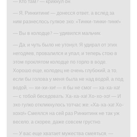
— Кто там? — крикнул он.
— Я, Ринкитинк! — донесся ответ, а вслед за
ним разнеслось гулкое эхо: «Тинки-тинки-тинк!»
— Вы в колодце? — удивился мальчик.
— Да, и чуть было не утонул. Я удирал от этих
негодяев, провалился и упал, и теперь стою в
этом проклятом колодце по горло в воде.
Хорошо еще, колодец не очень глубокий, а то,
если бы голова у меня была не над водой, а под
водой, — хи-хи-хи! — я бы не смог — ха-ха-ха!
— с тобой беседовать. Ха-ха-ха! Хо-хо-хо! — И
эхо гулко откликнулось тотчас же: «Ха-ха-ха! Хо-
хохо!» Смеялся на сей раз Ринкитинк не так уж
весело, а скорее, даже совсем грустно.
— У вас еще хватает мужества смеяться, —