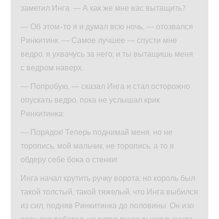
заметил Инга. — А как же мне вас вытащить?
— Об этом-то я и думал всю ночь, — отозвался
Ринкитинк. — Самое лучшее — спусти мне
ведро, я ухвачусь за него, и ты вытащишь меня
с ведром наверх.
— Попробую, — сказал Инга и стал осторожно
опускать ведро, пока не услышал крик
Ринкитинка:
— Порядок! Теперь поднимай меня, но не
торопись, мой мальчик, не торопись, а то я
обдеру себе бока о стенки!
Инга начал крутить ручку ворота, но король был
такой толстый, такой тяжелый, что Инга выбился
из сил, подняв Ринкитинка до половины. Он изо