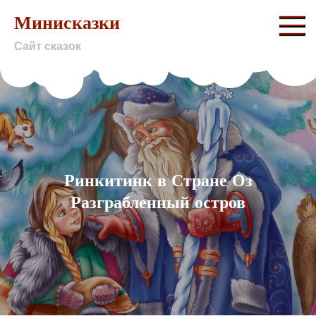
Skip
Минисказки
to
Сайт сказок
content
Ринкитинк в Стране Оз
Разграбленный остров