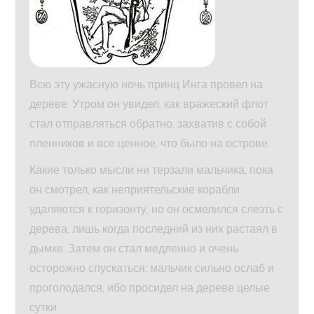
Всю эту ужасную ночь принц Инга провел на
дереве. Утром он увидел, как вражеский флот
стал отправляться обратно, захватив с собой
пленников и все ценное, что было на острове.
Какие только мысли ни терзали мальчика, пока
он смотрел, как неприятельские корабли
удаляются к горизонту, но он осмелился слезть с
дерева, лишь когда последний из них растаял в
дымке. Затем он стал медленно и очень
осторожно спускаться: мальчик сильно ослаб и
проголодался, ибо просидел на дереве целые
сутки.