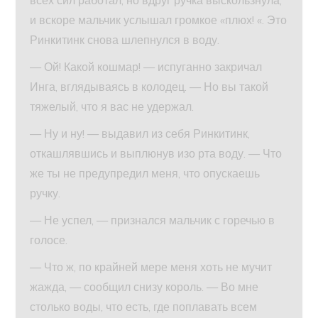
всех сил работал, но вдруг ручка выскользнула,
и вскоре мальчик услышал громкое «плюх! «. Это
Ринкитинк снова шлепнулся в воду.
— Ой! Какой кошмар! — испуганно закричал
Инга, вглядываясь в колодец. — Но вы такой
тяжелый, что я вас не удержал.
— Ну и ну! — выдавил из себя Ринкитинк,
откашлявшись и выплюнув изо рта воду. — Что
же ты не предупредил меня, что опускаешь
ручку.
— Не успел, — признался мальчик с горечью в
голосе.
— Что ж, по крайней мере меня хоть не мучит
жажда, — сообщил снизу король. — Во мне
столько воды, что есть, где поплавать всем