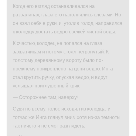
Когда его взгляд останавливался на
развалинах, глаза его наполнялись слезами. Но
он взял себя в руки, и, утолив голод, направился
к колодцу достать ведро свежей чистой воды.
К счастью, колодец не попался на глаза
захватчикам и потому стоял нетронутый. К
толстому деревянному вороту было по-
прежнему прикреплено на цепи ведро. Инга
стал крутить ручку, опуская ведро, и вдруг
услышал приглушенный крик:
— Осторожнее там, наверху!
Судя по всему, голос исходил из колодца, и
тотчас же Инга глянул вниз, хотя из-за темноты
так ничего и не смог разглядеть.