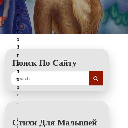
о
л
о
т
о
й
т
Поиск По Сайту
о
п
Search
о
for:
р
1
7
.
1
Стихи Для Малышей
1