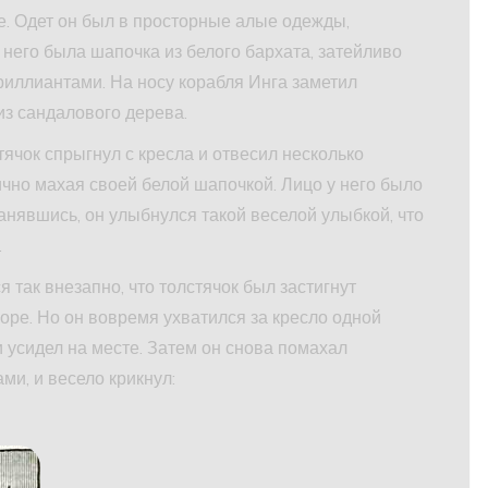
ре. Одет он был в просторные алые одежды,
 него была шапочка из белого бархата, затейливо
иллиантами. На носу корабля Инга заметил
из сандалового дерева.
стячок спрыгнул с кресла и отвесил несколько
чно махая своей белой шапочкой. Лицо у него было
ланявшись, он улыбнулся такой веселой улыбкой, что
.
я так внезапно, что толстячок был застигнут
море. Но он вовремя ухватился за кресло одной
 и усидел на месте. Затем он снова помахал
и, и весело крикнул: