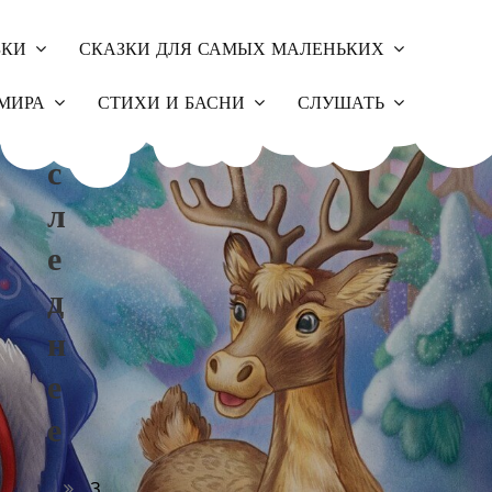
ЗКИ
СКАЗКИ ДЛЯ САМЫХ МАЛЕНЬКИХ
П
МИРА
СТИХИ И БАСНИ
СЛУШАТЬ
О
С
Л
Е
Д
Н
Е
Е
З