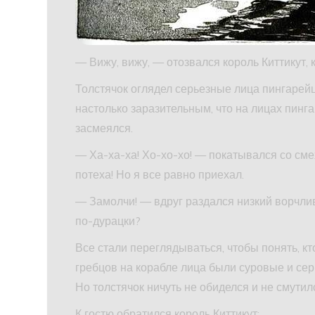
— Вижу, вижу, — отозвался король Киттикут, 
Толстячок оглядел серьезные лица пингарейц
настолько заразительным, что на лицах пинг
засмеялся.
— Ха-ха-ха! Хо-хо-хо! — покатывался со смех
потеха! Но я все равно приехал.
— Замолчи! — вдруг раздался низкий ворчли
по-дурацки?
Все стали переглядываться, чтобы понять, кт
гребцов на корабле лица были суровые и серь
Но толстячок ничуть не обиделся и не смутил
К гостю обратился король Киттикут: