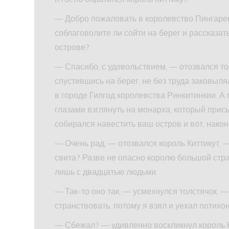
— Добро пожаловать в королевство Пингаре
соблаговолите ли сойти на берег и рассказа
острове?
— Спасибо, с удовольствием, — отозвался тол
спустившись на берег, не без труда заковыля
в городе Гилгод королевства Ринкитинкии. А
глазами взглянуть на монарха, который при
собирался навестить ваш остров и вот, након
— Очень рад, — отозвался король Киттикут. 
свита? Разве не опасно королю большой стра
лишь с двадцатью людьми.
— Так-то оно так, — усмехнулся толстячок,
странствовать, потому я взял и уехал потихо
— Сбежал? — удивленно воскликнул король К