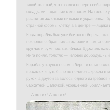
такой толстый, что казался поперек себя ши
складками падавшие к его ногам. На голове у
расшитая золотыми нитками и украшенная бр
странной формы клетку, а в центре — ящики 
Когда корабль был уже близко от берега, тол
поклонов собравшимся островитянам, энерги
круглое и румяное, как яблоко. Вдосталь нак
Инга понял: толстяк — человек добродушный
Корабль уткнулся носом в берег и остановилс
врасплох и чуть было не полетел с кресла в 
рукой, а другой за волосы одного из гребцов
бархатной шапочкой, украшенной бриллиантам
— А вот и я! А вот и я!