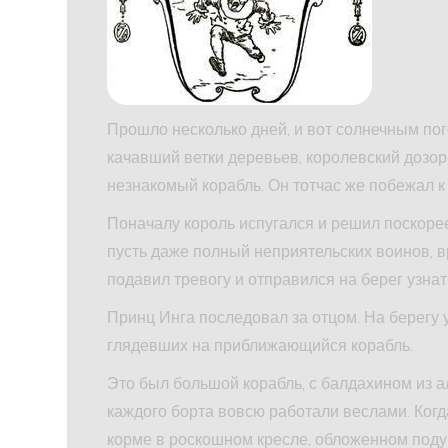
Прошло несколько дней, и вот солнечным пого
качавший ветки деревьев, королевский дозор
незнакомый корабль. Он тотчас же побежал к
Поначалу король испугался и решил поскорее 
пусть даже полный неприятельских воинов, в
подавил тревогу и отправился на берег узнат
Принц Инга последовал за отцом. На берегу 
глядевших на приближающийся корабль.
Это был большой корабль, с балдахином из а
каждого борта вовсю работали веслами. Когд
корме в роскошном кресле, обложенном поду