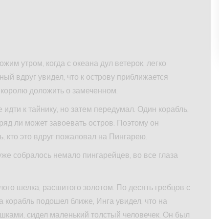
жим утром, когда с океана дул ветерок, легко
ный вдруг увидел, что к острову приближается
 королю доложить о замеченном.
идти к тайнику, но затем передумал. Один корабль,
ряд ли может завоевать остров. Поэтому он
ь, кто это вдруг пожаловал на Пингарею.
уже собралось немало пингарейцев, во все глаза
лого шелка, расшитого золотом. По десять гребцов с
а корабль подошел ближе, Инга увидел, что на
шками, сидел маленький толстый человечек. Он был