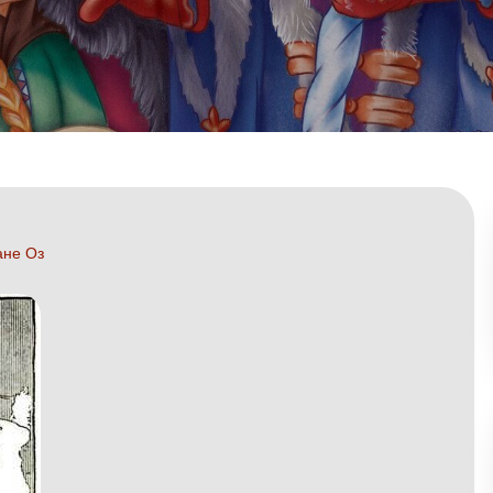
ане Оз