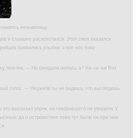
кланяясь незнакомцу.
ев и страшно расхохотался. Этот смех оказался
арейцев появились улыбки, а кое-кто тоже
у толстяк. — Не ожидали небось, а? Хи-хи-хи! Вот
вый голос. — Неужели ты не видишь, что выглядишь
о это высказал упрек, но говорившего не увидели. У
езные, да и островитяне тоже тут были ни при чем.
ся.