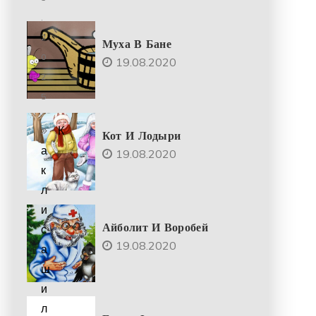
.
2
Муха В Бане
0
19.08.2020
2
5
К
Кот И Лодыри
а
19.08.2020
к
л
и
Айболит И Воробей
с
19.08.2020
а
ш
и
л