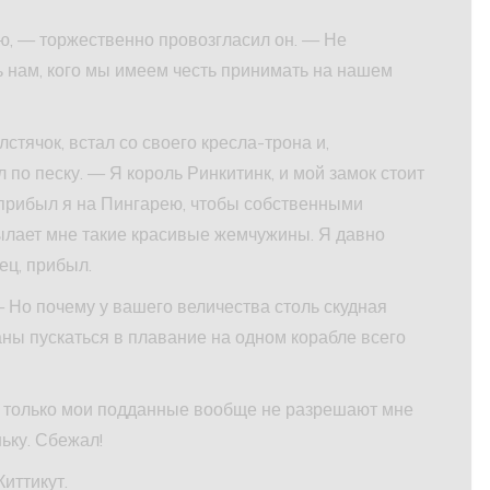
ю, — торжественно провозгласил он. — Не
ть нам, кого мы имеем честь принимать на нашем
стячок, встал со своего кресла-трона и,
л по песку. — Я король Ринкитинк, и мой замок стоит
 прибыл я на Пингарею, чтобы собственными
сылает мне такие красивые жемчужины. Я давно
ец, прибыл.
— Но почему у вашего величества столь скудная
ны пускаться в плавание на одном корабле всего
 — только мои подданные вообще не разрешают мне
ньку. Сбежал!
иттикут.