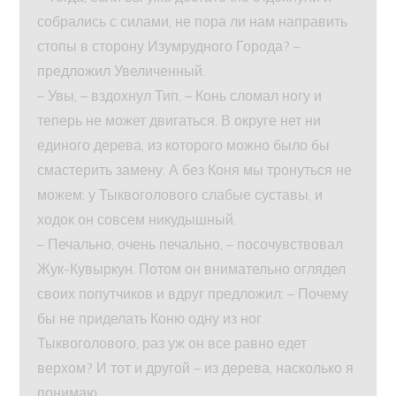
собрались с силами, не пора ли нам направить
стопы в сторону Изумрудного Города? –
предложил Увеличенный.
– Увы, – вздохнул Тип, – Конь сломал ногу и
теперь не может двигаться. В округе нет ни
единого дерева, из которого можно было бы
смастерить замену. А без Коня мы тронуться не
можем: у Тыквоголового слабые суставы, и
ходок он совсем никудышный.
– Печально, очень печально, – посочувствовал
Жук-Кувыркун. Потом он внимательно оглядел
своих попутчиков и вдруг предложил: – Почему
бы не приделать Коню одну из ног
Тыквоголового, раз уж он все равно едет
верхом? И тот и другой – из дерева, насколько я
понимаю.