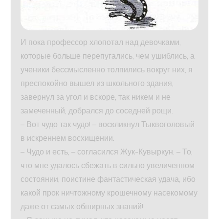
И пока профессор хлопотал над девочками,
которые больше перепугались, чем ушиблись, а
ученики бессмысленно толпились вокруг них, я
преспокойно вышел из школьного здания,
завернул за угол и вскоре, так никем и не
замеченный, добрался до соседней рощи.
– Вот чудо так чудо! – воскликнул Тыквоголовый
в искреннем восхищении.
– Чудо и есть, – согласился Жук-Кувыркун. – То,
что мне удалось сбежать в сильно увеличенном
состоянии, поистине фантастическая удача, ибо
какой прок ничтожному крошечному насекомому
даже от самых обширных знаний!