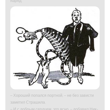
наряд.
– Хороший попался портной, – не без зависти
заметил Страшила.
– И с добрым сердцем, это ясно, – добавил Ник-