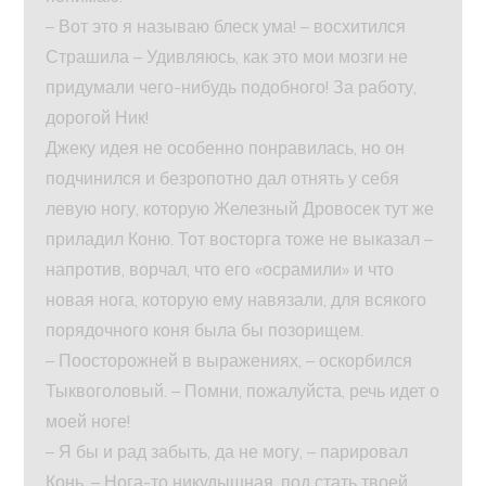
– Вот это я называю блеск ума! – восхитился
Страшила – Удивляюсь, как это мои мозги не
придумали чего-нибудь подобного! За работу,
дорогой Ник!
Джеку идея не особенно понравилась, но он
подчинился и безропотно дал отнять у себя
левую ногу, которую Железный Дровосек тут же
приладил Коню. Тот восторга тоже не выказал –
напротив, ворчал, что его «осрамили» и что
новая нога, которую ему навязали, для всякого
порядочного коня была бы позорищем.
– Поосторожней в выражениях, – оскорбился
Тыквоголовый. – Помни, пожалуйста, речь идет о
моей ноге!
– Я бы и рад забыть, да не могу, – парировал
Конь. – Нога-то никудышная, под стать твоей