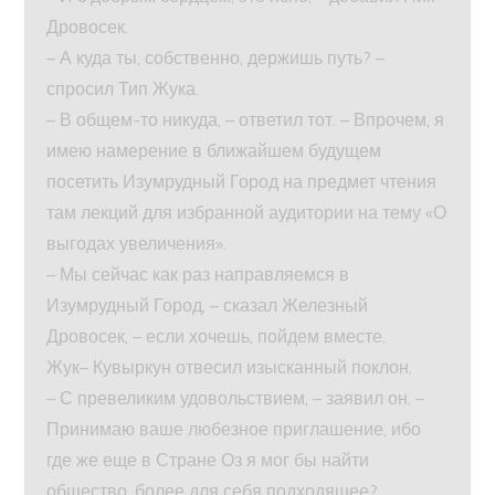
Дровосек.
– А куда ты, собственно, держишь путь? –
спросил Тип Жука.
– В общем-то никуда, – ответил тот. – Впрочем, я
имею намерение в ближайшем будущем
посетить Изумрудный Город на предмет чтения
там лекций для избранной аудитории на тему «О
выгодах увеличения».
– Мы сейчас как раз направляемся в
Изумрудный Город, – сказал Железный
Дровосек, – если хочешь, пойдем вместе.
Жук– Кувыркун отвесил изысканный поклон.
– С превеликим удовольствием, – заявил он. –
Принимаю ваше любезное приглашение, ибо
где же еще в Стране Оз я мог бы найти
общество, более для себя подходящее?