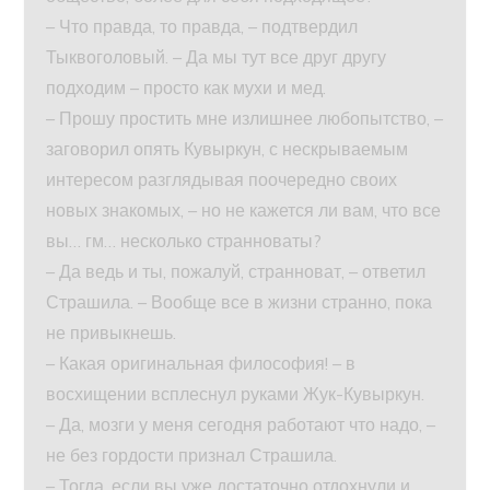
– Что правда, то правда, – подтвердил
Тыквоголовый. – Да мы тут все друг другу
подходим – просто как мухи и мед.
– Прошу простить мне излишнее любопытство, –
заговорил опять Кувыркун, с нескрываемым
интересом разглядывая поочередно своих
новых знакомых, – но не кажется ли вам, что все
вы… гм… несколько странноваты?
– Да ведь и ты, пожалуй, странноват, – ответил
Страшила. – Вообще все в жизни странно, пока
не привыкнешь.
– Какая оригинальная философия! – в
восхищении всплеснул руками Жук-Кувыркун.
– Да, мозги у меня сегодня работают что надо, –
не без гордости признал Страшила.
– Тогда, если вы уже достаточно отдохнули и