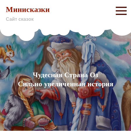
Skip
Минисказки
to
Сайт сказок
content
Чудесная Страна Оз
Сильно увеличенная история