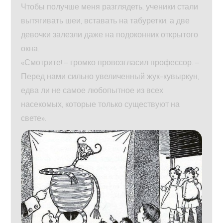
Чтобы получше меня разглядеть, ученики стали
вытягивать шеи, вставать на табуретки, а две
девочки залезли даже на подоконник открытого
окна.
«Смотрите! – громко провозгласил профессор. –
Перед нами сильно увеличенный жук-кувыркун,
едва ли не самое любопытное из всех
насекомых, которые только существуют на
свете».