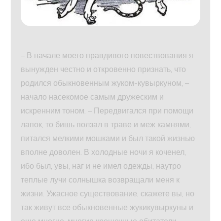
– В начале моего правдивого повествования я
вынужден честно и откровенно признать, что
родился обыкновенным жуком-кувыркуном, –
начало насекомое самым дружеским и
искренним тоном. – Передвигался при помощи
лапок, то бишь ползал в траве и меж камнями,
питался мелкими мошками и был такой жизнью
вполне доволен. В холодные ночи я коченел,
ибо был, увы, наг и не имел одежды; наутро
теплые лучи солнышка возвращали меня к
жизни. Ужасное существование, скажете вы, но
так живут все обыкновенные жукикувыркуны и
еще многие-многие крошечные обитатели