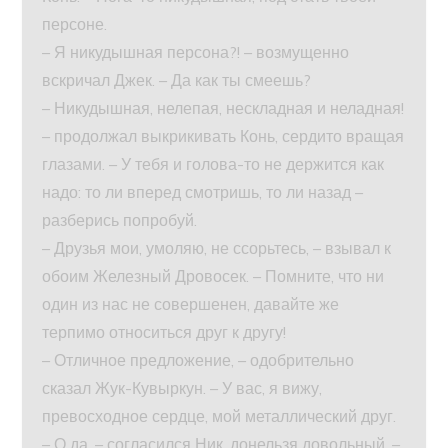
персоне.
– Я никудышная персона?! – возмущенно
вскричал Джек. – Да как ты смеешь?
– Никудышная, нелепая, нескладная и неладная!
– продолжал выкрикивать Конь, сердито вращая
глазами. – У тебя и голова-то не держится как
надо: то ли вперед смотришь, то ли назад –
разберись попробуй.
– Друзья мои, умоляю, не ссорьтесь, – взывал к
обоим Железный Дровосек. – Помните, что ни
один из нас не совершенен, давайте же
терпимо относиться друг к другу!
– Отличное предложение, – одобрительно
сказал Жук-Кувыркун. – У вас, я вижу,
превосходное сердце, мой металлический друг.
– О да, – согласился Ник, донельзя довольный. –