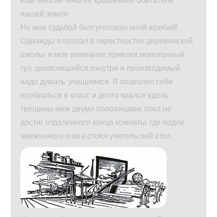
нашей земли.
Но мне судьбой был уготован иной жребий!
Однажды я ползал в окрестностях деревенской
школы, и мое внимание привлек монотонный
гул, доносившийся изнутри и производимый,
надо думать, учащимися. Я позволил себе
пробраться в класс и долго крался вдоль
трещины меж двумя половицами, пока не
достиг отдаленного конца комнаты, где подле
зажженного очага стоял учительский стол.