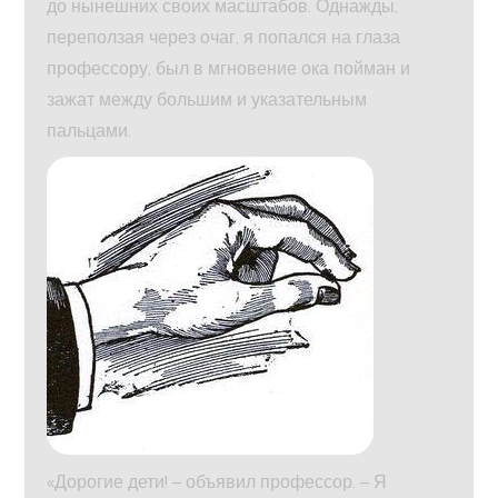
до нынешних своих масштабов. Однажды,
переползая через очаг, я попался на глаза
профессору, был в мгновение ока пойман и
зажат между большим и указательным
пальцами.
«Дорогие дети! – объявил профессор. – Я