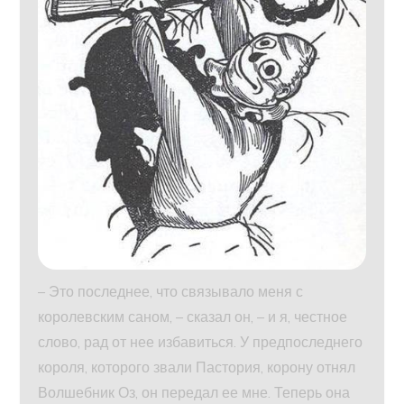
– Это последнее, что связывало меня с
королевским саном, – сказал он, – и я, честное
слово, рад от нее избавиться. У предпоследнего
короля, которого звали Пастория, корону отнял
Волшебник Оз, он передал ее мне. Теперь она