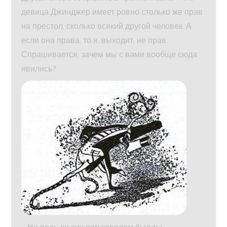
девица Джинджер имеет ровно столько же прав
на престол, сколько всякий другой человек. А
если она права, то я, выходит, не прав.
Спрашивается: зачем мы с вами вообще сюда
явились?