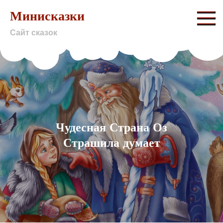
Skip
Минисказки
to
Сайт сказок
content
Чудесная Страна Оз
Страшила думает