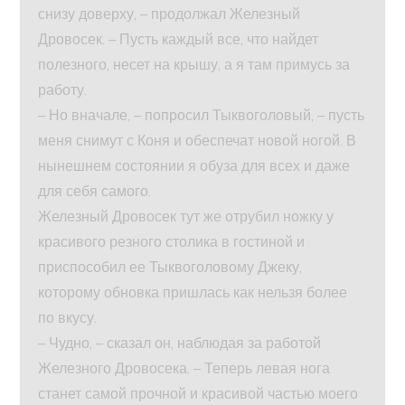
снизу доверху, – продолжал Железный
Дровосек. – Пусть каждый все, что найдет
полезного, несет на крышу, а я там примусь за
работу.
– Но вначале, – попросил Тыквоголовый, – пусть
меня снимут с Коня и обеспечат новой ногой. В
нынешнем состоянии я обуза для всех и даже
для себя самого.
Железный Дровосек тут же отрубил ножку у
красивого резного столика в гостиной и
приспособил ее Тыквоголовому Джеку,
которому обновка пришлась как нельзя более
по вкусу.
– Чудно, – сказал он, наблюдая за работой
Железного Дровосека. – Теперь левая нога
станет самой прочной и красивой частью моего