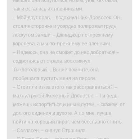
Мышей они испугались, но мы, увы, как были,
так и остались их пленниками.
– Мой друг прав, – вздохнул Ник-Дровосек. Он
стоял в сторонке и усердно полировал грудь
лоскутом замши, – Джинджер по-прежнему
королева, а мы по-прежнему ее пленники.
– Надеюсь, она не сможет до нас добраться! –
содрогаясь от страха, воскликнул
Тыквоголовый. – Вы же помните, она
пообещала пустить меня на пироги.
– Стоит ли из-за этого так расстраиваться?! –
махнул рукой Железный Дровосек. – Ты ведь
можешь испортиться и иным путем, – скажем, от
долгого сидения в духоте. А по мне, лучше
пойти на хороший пирог, чем бесславно сгнить.
– Согласен, – кивнул Страшила.