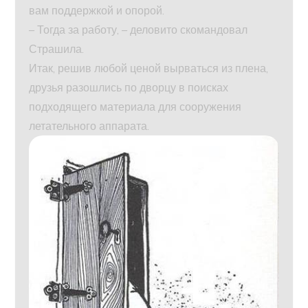
вам поддержкой и опорой.
– Тогда за работу, – деловито скомандовал
Страшила.
Итак, решив любой ценой вырваться из плена,
друзья разошлись по дворцу в поисках
подходящего материала для сооружения
летательного аппарата.