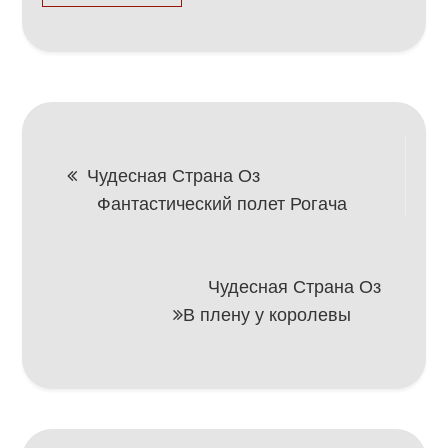
Навигация
Чудесная Страна Оз
Фантастический полет Рогача
по
записям
Чудесная Страна Оз
В плену у королевы