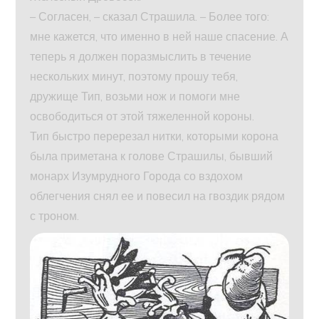
– Согласен, – сказал Страшила. – Более того:
мне кажется, что именно в ней наше спасение. А
теперь я должен поразмыслить в течение
нескольких минут, поэтому прошу тебя,
дружище Тип, возьми нож и помоги мне
освободиться от этой тяжеленной короны.
Тип быстро перерезал нитки, которыми корона
была приметана к голове Страшилы, бывший
монарх Изумрудного Города со вздохом
облегчения снял ее и повесил на гвоздик рядом
с троном.