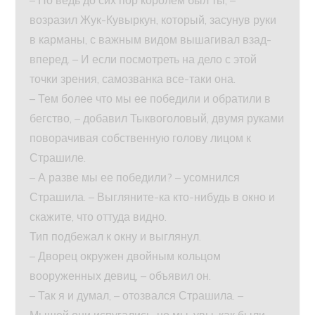
– Но ведь до сих пор королем был ты, –
возразил Жук-Кувыркун, который, засунув руки
в карманы, с важным видом вышагивал взад-
вперед. – И если посмотреть на дело с этой
точки зрения, самозванка все-таки она.
– Тем более что мы ее победили и обратили в
бегство, – добавил Тыквоголовый, двумя руками
поворачивая собственную голову лицом к
Страшиле.
– А разве мы ее победили? – усомнился
Страшила. – Выгляните-ка кто-нибудь в окно и
скажите, что оттуда видно.
Тип подбежал к окну и выглянул.
– Дворец окружен двойным кольцом
вооруженных девиц, – объявил он.
– Так я и думал, – отозвался Страшила. –