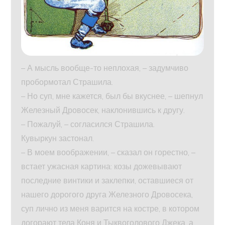
– А мысль вообще-то неплохая, – задумчиво
пробормотал Страшила.
– Но суп, мне кажется, был бы вкуснее, – шепнул
Железный Дровосек, наклонившись к другу.
– Пожалуй, – согласился Страшила.
Кувыркун застонал.
– В моем воображении, – сказал он горестно, –
встает ужасная картина: козы дожевывают
последние винтики и заклепки, оставшиеся от
нашего дорогого друга Железного Дровосека,
суп лично из меня варится на костре, в котором
догорают тела Коня и Тыквоголового Джека, а