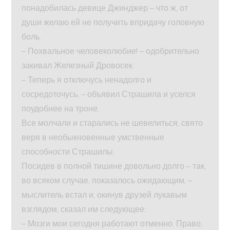
понадобилась девице Джинджер – что ж, от
души желаю ей не получить впридачу головную
боль.
– Похвальное человеколюбие! – одобрительно
закивал Железный Дровосек.
– Теперь я отключусь ненадолго и
сосредоточусь, – объявил Страшила и уселся
поудобнее на троне.
Все молчали и старались не шевелиться, свято
веря в необыкновенные умственные
способности Страшилы.
Посидев в полной тишине довольно долго – так,
во всяком случае, показалось ожидающим, –
мыслитель встал и, окинув друзей лукавым
взглядом, сказал им следующее:
– Мозги мои сегодня работают отменно. Право,