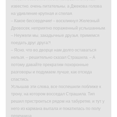
известно, очень питательны, а Джекова голова
на удивление крупная и спелая.
– Какое бессердечие! – воскликнул Железный
Дровосек, неприятно пораженный услышанным.
– Неужели мы, закадычные друзья, примемся
поедать друг друга?!
– Ясно, что во дворце нам долго оставаться
нельзя, – решительно сказал Страшила. – А
потому давайте прекратим похоронные
разговоры и подумаем лучше, как отсюда
спастись.
Услышав эти слова, все поспешили поближе к
трону, на котором восседал Страшила. Тип
решил пристроиться рядом на табуретке, и тут у
него из кармана выпала и покатилась по полу
перечница.