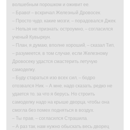
волшебным порошком и оживит ее.
– Браво! – вскричал Железный Дровосек.
– Просто чудо, какие мозги, – порадовался Джек.
– Нельзя не признать: остроумно, – согласился
ученый Кувыркун.
– План, я думаю, вполне хороший, – сказал Тип,
– разумеется, в том случае, если Железному
Дровосеку удастся смастерить летучую
самоделку.
– Буду стараться изо всех сил, – бодро
отозвался Ник. – А мне, надо сказать, редко не
удается то, за что я берусь. Но строить
самоделку надо на крыше дворца, чтобы она
смогла без помех подняться в воздух.
– Ты прав, – согласился Страшила.
– А раз так, нам нужно обыскать весь дворец