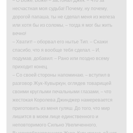
– О Боже, Боже! – застонал Джек. – Что за
несчастная моя судьба! Почему, ну почему,
дорогой папаша, ты не сделал меня из железа
или хотя бы из соломы, – тогда я мог бы жить
вечно!
– Хватит! – оборвал его нытье Тип. – Скажи
спасибо, что я вообще тебя сделал. – И,
подумав, добавил: – Рано или поздно всему
приходит конец.
– Со своей стороны напоминаю, – вступил в
разговор Жук-Кувыркун, оглядев товарищей
своими круглыми печальными глазами, – что
жестокая Королева Джинджер намеревается
приготовить из меня гуляш. До того, что мир
лишится в моем лице единственного и
неповторимого Сильно Увеличенного,