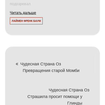
подозревал.
Читать дальше
ЛАЙМЕН ФРЕНК БАУМ
Навигация
Чудесная Страна Оз
Превращения старой Момби
по
записям
Чудесная Страна Оз
Страшила просит помощи у
Глинды