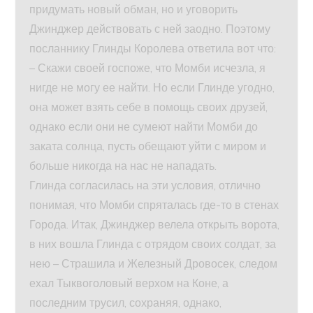
придумать новый обман, но и уговорить
Джинджер действовать с ней заодно. Поэтому
посланнику Глинды Королева ответила вот что:
– Скажи своей госпоже, что Момби исчезла, я
нигде не могу ее найти. Но если Глинде угодно,
она может взять себе в помощь своих друзей,
однако если они не сумеют найти Момби до
заката солнца, пусть обещают уйти с миром и
больше никогда на нас не нападать.
Глинда согласилась на эти условия, отлично
понимая, что Момби спряталась где-то в стенах
Города. Итак, Джинджер велела открыть ворота,
в них вошла Глинда с отрядом своих солдат, за
нею – Страшила и Железный Дровосек, следом
ехал Тыквоголовый верхом на Коне, а
последним трусил, сохраняя, однако,