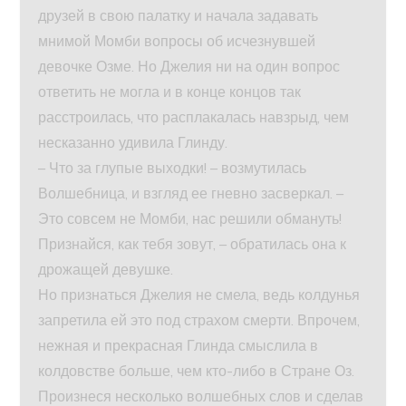
друзей в свою палатку и начала задавать
мнимой Момби вопросы об исчезнувшей
девочке Озме. Но Джелия ни на один вопрос
ответить не могла и в конце концов так
расстроилась, что расплакалась навзрыд, чем
несказанно удивила Глинду.
– Что за глупые выходки! – возмутилась
Волшебница, и взгляд ее гневно засверкал. –
Это совсем не Момби, нас решили обмануть!
Признайся, как тебя зовут, – обратилась она к
дрожащей девушке.
Но признаться Джелия не смела, ведь колдунья
запретила ей это под страхом смерти. Впрочем,
нежная и прекрасная Глинда смыслила в
колдовстве больше, чем кто-либо в Стране Оз.
Произнеся несколько волшебных слов и сделав