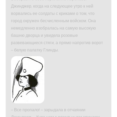
Джинджер, когда на следующее утро к ней
ворвались ее солдаты с криками о том, что
город окружен бесчисленным войском. Она
немедленно взобралась на самую высокую
башню дворца и увидела розовые
развевающиеся стяги, а прямо напротив ворот
– белую палатку Глинды.
– Все пропало! – зарыдала в отчаянии
Джинджер. – Куда нам с вязальными спицами