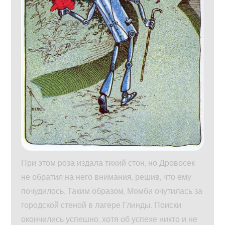
При этом роза издала тихий стон, но Дровосек
не обратил на него внимания, решив, что ему
почудилось. Таким образом, Момби очутилась за
городской стеной в лагере Глинды. Поиски
окончились успешно, хотя об успехе никто и не