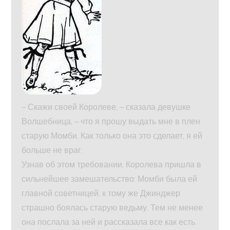
– Скажи своей Королеве, – сказала девушке
Волшебница, – что я прошу выдать мне в плен
старую Момби. Как только она это сделает, я ей
больше не враг.
Узнав об этом требовании, Королева пришла в
сильнейшее замешательство: Момби была ей
главной советницей, к тому же Джинджер
страшно боялась старую ведьму. Тем не менее
она послала за ней и рассказала все как есть.