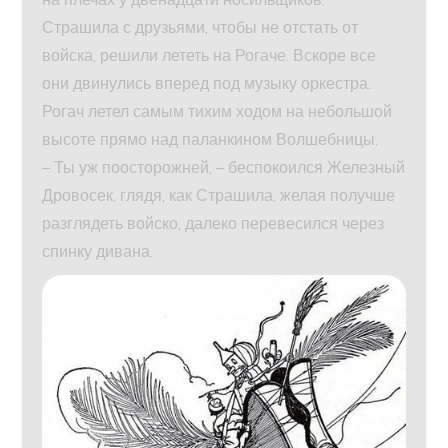
Страшила с друзьями, чтобы не отстать от
войска, решили лететь на Рогаче. Вскоре все
они двинулись вперед под музыку оркестра.
Рогач летел самым тихим ходом на небольшой
высоте прямо над паланкином Волшебницы.
– Ты уж поосторожней, – беспокоился Железный
Дровосек, глядя, как Страшила, желая получше
разглядеть войско, далеко перевесился через
спинку дивана.