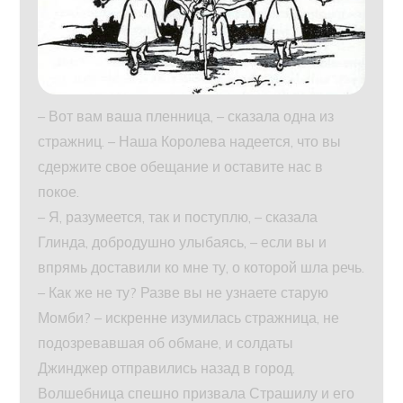
– Вот вам ваша пленница, – сказала одна из
стражниц. – Наша Королева надеется, что вы
сдержите свое обещание и оставите нас в
покое.
– Я, разумеется, так и поступлю, – сказала
Глинда, добродушно улыбаясь, – если вы и
впрямь доставили ко мне ту, о которой шла речь.
– Как же не ту? Разве вы не узнаете старую
Момби? – искренне изумилась стражница, не
подозревавшая об обмане, и солдаты
Джинджер отправились назад в город.
Волшебница спешно призвала Страшилу и его