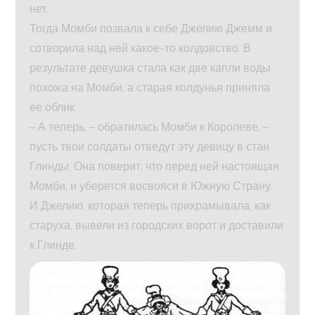
нет.
Тогда Момби позвала к себе Джелию Джемм и
сотворила над ней какое-то колдовство. В
результате девушка стала как две капли воды
похожа на Момби, а старая колдунья приняла
ее облик.
– А теперь, – обратилась Момби к Королеве, –
пусть твои солдаты отведут эту девицу в стан
Глинды. Она поверит, что перед ней настоящая
Момби, и уберется восвояси в Южную Страну.
И Джелию, которая теперь прихрамывала, как
старуха, вывели из городских ворот и доставили
к Глинде.