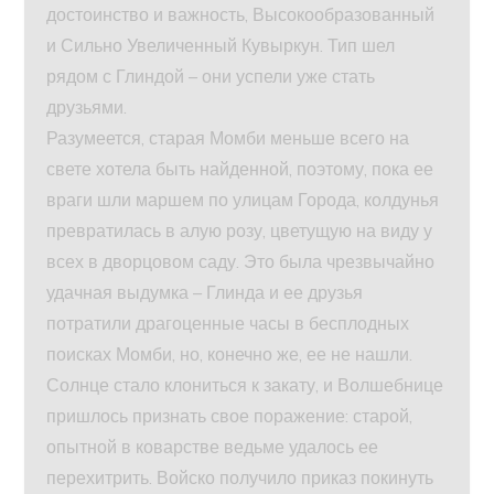
достоинство и важность, Высокообразованный
и Сильно Увеличенный Кувыркун. Тип шел
рядом с Глиндой – они успели уже стать
друзьями.
Разумеется, старая Момби меньше всего на
свете хотела быть найденной, поэтому, пока ее
враги шли маршем по улицам Города, колдунья
превратилась в алую розу, цветущую на виду у
всех в дворцовом саду. Это была чрезвычайно
удачная выдумка – Глинда и ее друзья
потратили драгоценные часы в бесплодных
поисках Момби, но, конечно же, ее не нашли.
Солнце стало клониться к закату, и Волшебнице
пришлось признать свое поражение: старой,
опытной в коварстве ведьме удалось ее
перехитрить. Войско получило приказ покинуть