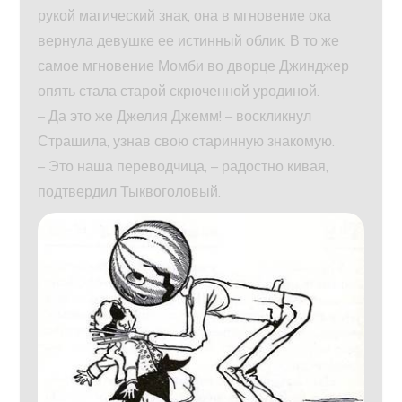
рукой магический знак, она в мгновение ока
вернула девушке ее истинный облик. В то же
самое мгновение Момби во дворце Джинджер
опять стала старой скрюченной уродиной.
– Да это же Джелия Джемм! – воскликнул
Страшила, узнав свою старинную знакомую.
– Это наша переводчица, – радостно кивая,
подтвердил Тыквоголовый.