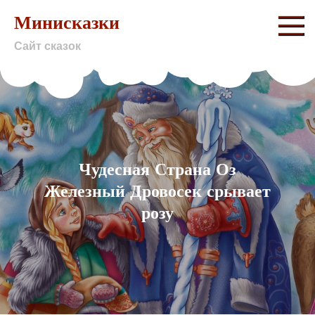
Skip
Минисказки
to
Сайт сказок
content
Чудесная Страна Оз
Железный Дровосек срывает
розу