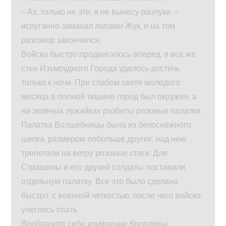
– Ах, только не это, я не вынесу разлуки, –
испуганно замахал лапами Жук, и на том
разговор закончился.
Войско быстро продвигалось вперед, и все же
стен Изумрудного Города удалось достичь
только к ночи. При слабом свете молодого
месяца в полной тишине город был окружен, а
на зеленых лужайках разбиты розовые палатки.
Палатка Волшебницы была из белоснежного
шелка, размером побольше других, над нею
трепетали на ветру розовые стяги. Для
Страшилы и его друзей солдаты поставили
отдельную палатку. Все это было сделано
быстро, с военной четкостью, после чего войско
улеглось спать.
Вообразите себе изумление Королевы