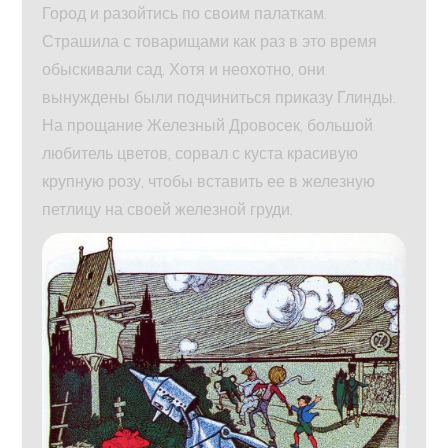
Город и разойтись по своим палаткам.
Страшила с товарищами как раз в это время
обыскивали сад. Хотя и неохотно, они
вынуждены были подчиниться приказу Глинды.
На прощание Железный Дровосек, большой
любитель цветов, сорвал с куста красивую
крупную розу, чтобы вставить ее в железную
петлицу на своей железной груди.