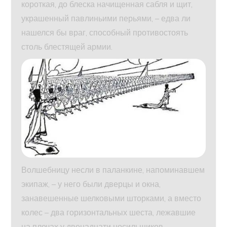
короткая, до блеска начищенная сабля и щит,
украшенный павлиньими перьями, – едва ли
нашелся бы враг, способный противостоять
столь блестящей армии.
Волшебницу несли в паланкине, напоминавшем
экипаж, – у него были дверцы и окна,
занавешенные шелковыми шторками, а вместо
колес – два горизонтальных шеста, лежавшие
на плечах у двенадцати носильщиков.