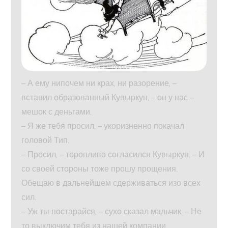
– А ему нипочем ни крах, ни разорение, –
вставил образованный Кувыркун, – он у нас –
мешок с деньгами.
– Я же тебя просил, – укоризненно покачал
головой Тип.
– Просил, – торопливо согласился Кувыркун. – И
со своей стороны тоже прошу прощения.
Обещаю в дальнейшем сдерживаться изо всех
сил.
– Уж ты постарайся, – сухо сказал мальчик. – Не
то выключим тебя из нашей компании.