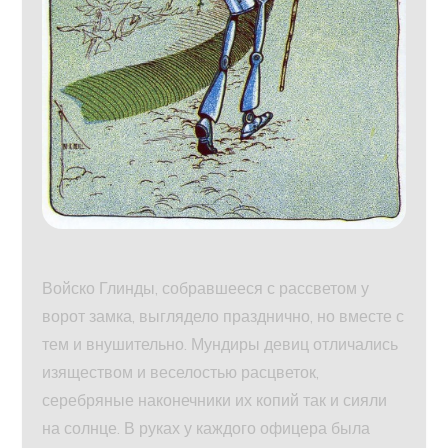
Войско Глинды, собравшееся с рассветом у
ворот замка, выглядело празднично, но вместе с
тем и внушительно. Мундиры девиц отличались
изяществом и веселостью расцветок,
серебряные наконечники их копий так и сияли
на солнце. В руках у каждого офицера была