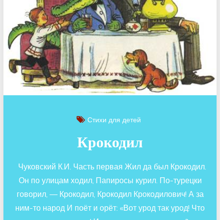
Стихи для детей
Крокодил
Чуковский К.И. Часть первая Жил да был Крокодил.
Он по улицам ходил, Папиросы курил. По-турецки
говорил, — Крокодил, Крокодил Крокодилович! А за
ним-то народ И поёт и орёт: «Вот урод так урод! Что