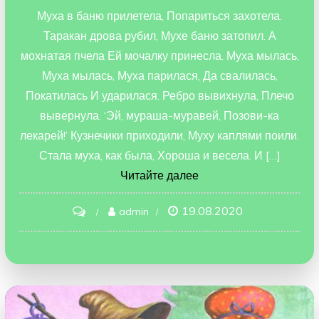
Муха в баню прилетела, Попариться захотела.
Таракан дрова рубил, Мухе баню затопил. А
мохнатая пчела Ей мочалку принесла. Муха мылась,
Муха мылась, Муха парилася, Да свалилась,
Покатилась И ударилася. Ребро вывихнула, Плечо
вывернула. ‘Эй, мураша-муравей, Позови-ка
лекарей!’ Кузнечики приходили, Муху каплями поили.
Стала муха, как была, Хороша и весела. И […]
Читайте далее
19.08.2020
on
admin
Муха
в
бане