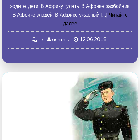
ходите, дети, В Африку гулять. В Африке разбойник,
В Африке злодей, В Африке ужасный […]
Читайте
далее
12.06.2018
on
admin
Бармалей