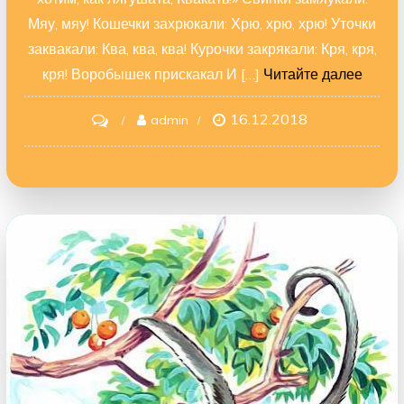
Мяу, мяу! Кошечки захрюкали: Хрю, хрю, хрю! Уточки
заквакали: Ква, ква, ква! Курочки закрякали: Кря, кря,
кря! Воробышек прискакал И […]
Читайте далее
16.12.2018
on
admin
Путаница