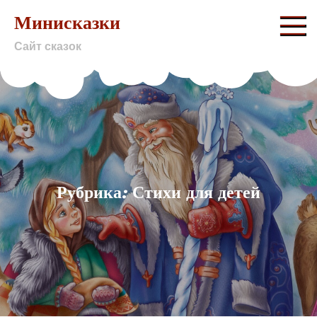
Skip
Минисказки
to
Сайт сказок
content
Рубрика: Стихи для детей