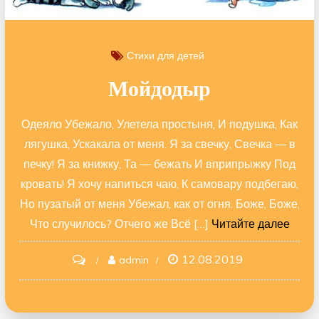
Стихи для детей
Мойдодыр
Одеяло Убежало, Улетела простыня, И подушка, Как
лягушка, Ускакала от меня. Я за свечку, Свечка — в
печку! Я за книжку, Та — бежать И вприпрыжку Под
кровать! Я хочу напиться чаю, К самовару подбегаю,
Но пузатый от меня Убежал, как от огня. Боже, Боже,
Что случилось? Отчего же Всё […]
Читайте далее
12.08.2019
on
admin
Мойдодыр