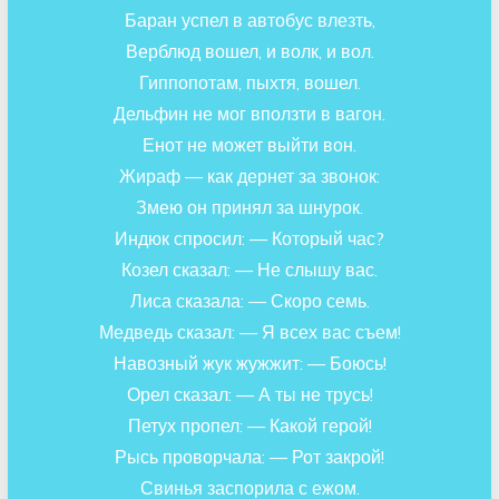
Баран успел в автобус влезть,
Верблюд вошел, и волк, и вол.
Гиппопотам, пыхтя, вошел.
Дельфин не мог вползти в вагон.
Енот не может выйти вон.
Жираф — как дернет за звонок:
Змею он принял за шнурок.
Индюк спросил: — Который час?
Козел сказал: — Не слышу вас.
Лиса сказала: — Скоро семь.
Медведь сказал: — Я всех вас съем!
Навозный жук жужжит: — Боюсь!
Орел сказал: — А ты не трусь!
Петух пропел: — Какой герой!
Рысь проворчала: — Рот закрой!
Свинья заспорила с ежом.