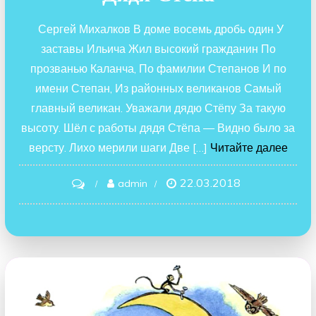
Сергей Михалков В доме восемь дробь один У
заставы Ильича Жил высокий гражданин По
прозванью Каланча, По фамилии Степанов И по
имени Степан, Из районных великанов Самый
главный великан. Уважали дядю Стёпу За такую
высоту. Шёл с работы дядя Стёпа — Видно было за
версту. Лихо мерили шаги Две […]
Читайте далее
22.03.2018
on
admin
Дядя
Стёпа