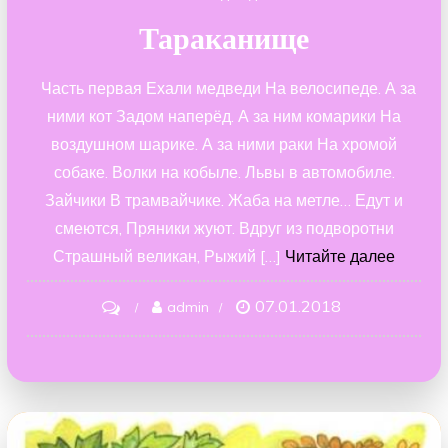
Тараканище
Часть первая Ехали медведи На велосипеде. А за
ними кот Задом наперёд. А за ним комарики На
воздушном шарике. А за ними раки На хромой
собаке. Волки на кобыле. Львы в автомобиле.
Зайчики В трамвайчике. Жаба на метле… Едут и
смеются, Пряники жуют. Вдруг из подворотни
Страшный великан, Рыжий […]
Читайте далее
07.01.2018
on
admin
Тараканище