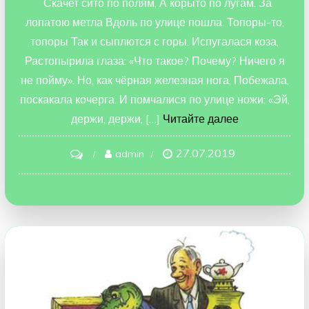
Скачет сито по полям, А корыто по лугам. За
лопатою метла Вдоль по улице пошла. Топоры-то,
топоры Так и сыплются с горы. Испугалася коза,
Растопырила глаза: «Что такое? Почему? Ничего я
не пойму». Но, как чёрная железная нога, Побежала,
поскакала кочерга. И помчалися по улице ножи: «Эй,
держи, держи, […]
Читайте далее
27.07.2019
on
admin
Федорино
горе