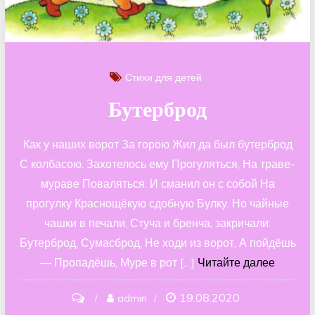
Стихи для детей
Бутерброд
Как у наших ворот За горою Жил да был бутерброд
С колбасою. Захотелось ему Прогуляться, На траве-
мураве Поваляться. И сманил он с собой На
прогулку Краснощёкую сдобную Булку. Но чайные
чашки в печали, Стуча и бренча, закричали:
Бутерброд, Сумасброд, Не ходи из ворот, А пойдёшь
— Пропадёшь, Муре в рот […]
Читайте далее
19.08.2020
on
admin