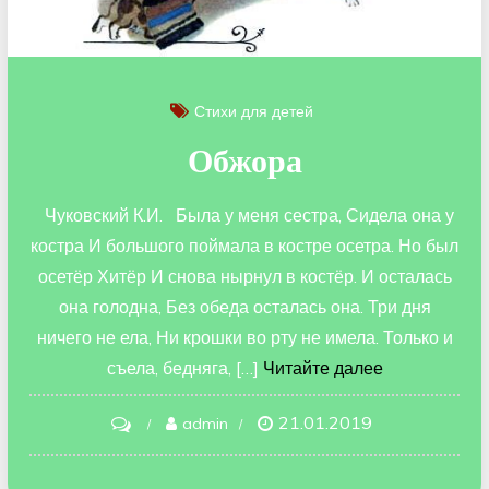
Стихи для детей
Обжора
Чуковский К.И. Была у меня сестра, Сидела она у
костра И большого поймала в костре осетра. Но был
осетёр Хитёр И снова нырнул в костёр. И осталась
она голодна, Без обеда осталась она. Три дня
ничего не ела, Ни крошки во рту не имела. Только и
съела, бедняга, […]
Читайте далее
21.01.2019
on
admin
Обжора