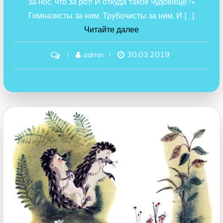
за нос, что за рот! И откуда такое чудовище?»
Гимназисты за ним, Трубочисты за ним, И […]
Читайте далее
30.03.2019
on
admin
Крокодил