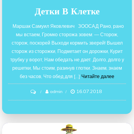
Детки В Клетке
Маршак Самуил Яковлевич ЗООСАД Рано, рано
мы встаем, Громко сторожа зовем: — Сторож,
сторож, поскорей Выходи кормить зверей! Вышел
сторож из сторожки, Подметает он дорожки, Курит
трубку у ворот, Нам обедать не дает. Долго, долго у
решетки, Мы стоим, разинув глотки. Знаем, знаем
без часов, Что обед для […]
Читайте далее
16.07.2018
on
admin
Детки
в
клетке