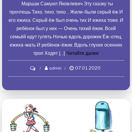
Маршак Самуил Яковлевич Эту сказку ты
прочтешь Тихо, тихо, тихо… Жили-были серый ёж И
его ежиха. Серый ёж был очень тих И ежиха тоже. И
ребёнок был у них — Очень тихий ёжик. Всей
семьёй идут гулять Ночью вдоль дорожек Ёж-отец,
ежиха-мать И ребёнок-ёжик. Вдоль глухих осенних
троп Ходят […]
Читайте далее
07.01.2020
on
admin
Тихая
сказка