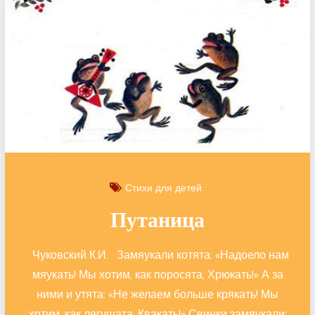
Стихи для детей
Путаница
Чуковский К.И. Замяукали котята: «Надоело нам
мяукать! Мы хотим, как поросята, Хрюкать!» А за
ними и утята: «Не желаем больше крякать! Мы
хотим, как лягушата, Квакать!» Свинки замяукали: