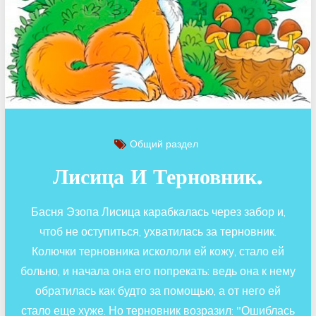
Общий раздел
Лисица И Терновник.
Басня Эзопа Лисица карабкалась через забор и,
чтоб не оступиться, ухватилась за терновник.
Колючки терновника искололи ей кожу, стало ей
больно, и начала она его попрекать: ведь она к нему
обратилась как будто за помощью, а от него ей
стало еще хуже. Но терновник возразил: "Ошиблась