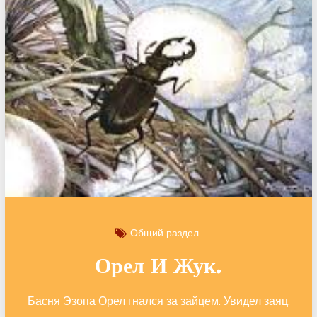
Общий раздел
Орел И Жук.
Басня Эзопа Орел гнался за зайцем. Увидел заяц,