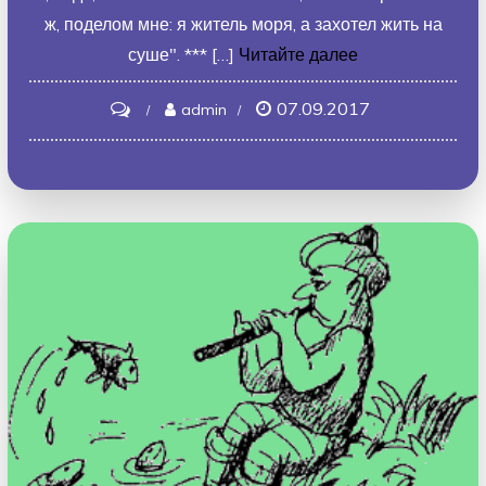
ж, поделом мне: я житель моря, а захотел жить на
суше". *** […]
Читайте далее
07.09.2017
on
admin
Краб
и
лисица.