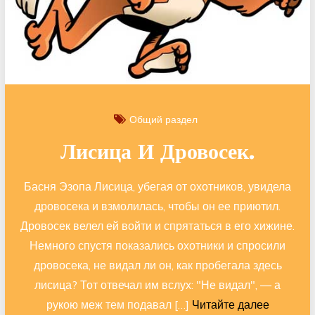
Общий раздел
Лисица И Дровосек.
Басня Эзопа Лисица, убегая от охотников, увидела
дровосека и взмолилась, чтобы он ее приютил.
Дровосек велел ей войти и спрятаться в его хижине.
Немного спустя показались охотники и спросили
дровосека, не видал ли он, как пробегала здесь
лисица? Тот отвечал им вслух: "Не видал", — а
рукою меж тем подавал […]
Читайте далее