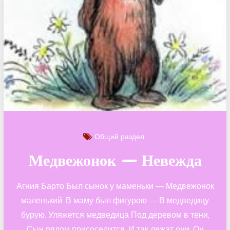
Общий раздел
Медвежонок — Невежда
Агния Барто Был сынок у маменьки — Медвежонок
маленький. В маму был фигурою — В медведицу
бурую. Уляжется медведица Под деревом в тени,
Сын рядом присоседится, И так лежат они. Он