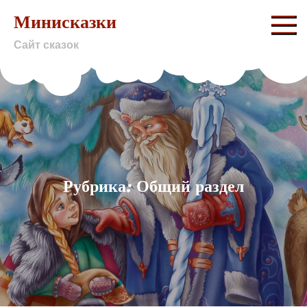
Skip
Минисказки
to
Сайт сказок
content
Рубрика: Общий раздел