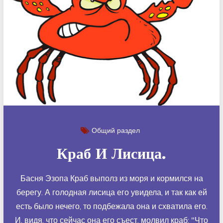
Общий раздел
Краб И Лисица.
Басня Эзопа Краб выполз из моря и кормился на
берегу. А голодная лисица его увидела, и так как ей
есть было нечего, то подбежала она и схватила его.
И, видя, что сейчас она его съест, молвил краб: "Что