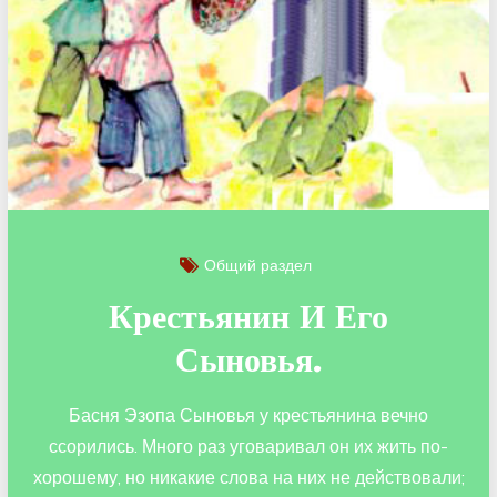
Общий раздел
Крестьянин И Его
Сыновья.
Басня Эзопа Сыновья у крестьянина вечно
ссорились. Много раз уговаривал он их жить по-
хорошему, но никакие слова на них не действовали;