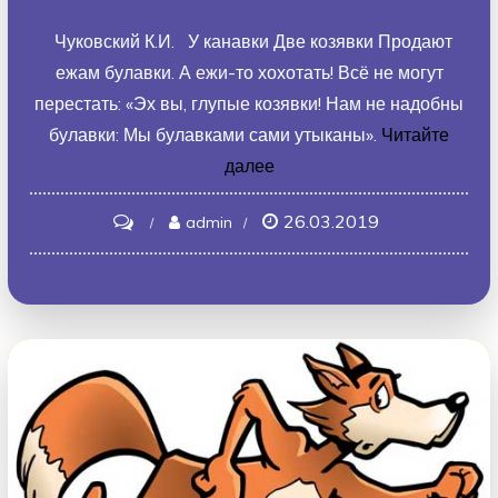
Чуковский К.И. У канавки Две козявки Продают
ежам булавки. А ежи-то хохотать! Всё не могут
перестать: «Эх вы, глупые козявки! Нам не надобны
булавки: Мы булавками сами утыканы».
Читайте
далее
26.03.2019
on
admin
Ежики
смеются