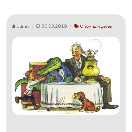
30.03.2019
admin
Стихи для детей