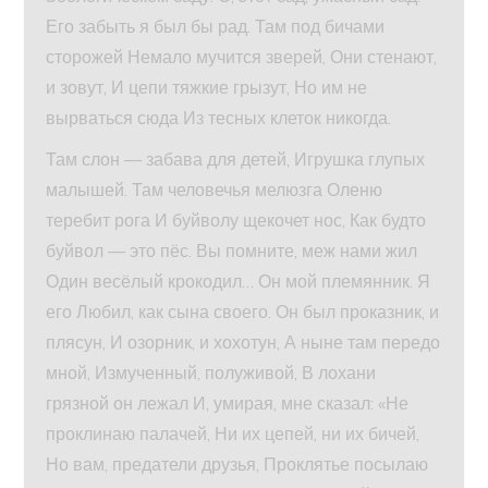
Его забыть я был бы рад. Там под бичами
сторожей Немало мучится зверей, Они стенают,
и зовут, И цепи тяжкие грызут, Но им не
вырваться сюда Из тесных клеток никогда.
Там слон — забава для детей, Игрушка глупых
малышей. Там человечья мелюзга Оленю
теребит рога И буйволу щекочет нос, Как будто
буйвол — это пёс. Вы помните, меж нами жил
Один весёлый крокодил… Он мой племянник. Я
его Любил, как сына своего. Он был проказник, и
плясун, И озорник, и хохотун, А ныне там передо
мной, Измученный, полуживой, В лохани
грязной он лежал И, умирая, мне сказал: «Не
проклинаю палачей, Ни их цепей, ни их бичей,
Но вам, предатели друзья, Проклятье посылаю