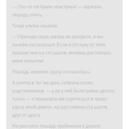
— Ого-го-го! Какая хвастунья! — заржала
лошадь опять.
Тогда улитка сказала:
— Приходи сюда завтра на рассвете, и мы
начнём состязаться. Если я отстану от тебя
больше чем на сто шагов, можешь растоптать
меня копытом!
Лошадь, конечно, сразу согласилась.
А улитка в тот же день собрала своих
родственников — а их у неё было ровно десять
тысяч — и приказала им спрятаться в траве
вдоль всей дороги, на расстоянии ста шагов
друг от друга.
На рассвете лошадь прибежала к дороге.