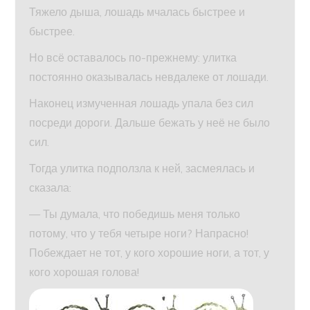
Тяжело дыша, лошадь мчалась быстрее и
быстрее.
Но всё оставалось по-прежнему: улитка
постоянно оказывалась невдалеке от лошади.
Наконец измученная лошадь упала без сил
посреди дороги. Дальше бежать у неё не было
сил.
Тогда улитка подползла к ней, засмеялась и
сказала:
— Ты думала, что победишь меня только
потому, что у тебя четыре ноги? Напрасно!
Побеждает не тот, у кого хорошие ноги, а тот, у
кого хорошая голова!