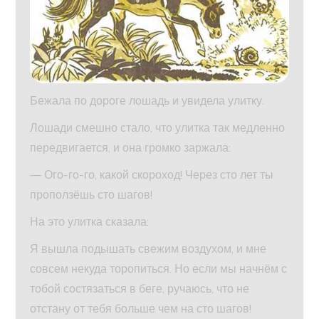
Бежала по дороге лошадь и увидела улитку.
Лошади смешно стало, что улитка так медленно
передвигается, и она громко заржала:
— Ого-го-го, какой скороход! Через сто лет ты
проползёшь сто шагов!
На это улитка сказала:
Я вышла подышать свежим воздухом, и мне
совсем некуда торопиться. Но если мы начнём с
тобой состязаться в беге, ручаюсь, что не
отстану от тебя больше чем на сто шагов!