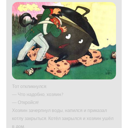
Тот откликнулся:
— Что надобно, хозяин?
— Откройся!
Хозяин зачерпнул воды, напился и приказал
котлу закрыться. Котёл закрылся и хозяин ушёл
в дом.