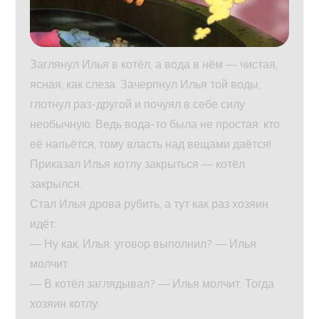
Заглянул Илья в котёл, а вода в нём — чистая,
ясная, как слеза. Зачерпнул Илья той воды,
глотнул раз-другой и почуял в себе силу
необычную. Ведь вода-то была не простая: кто
её напьётся, тому власть над вещами даётся!
Приказал Илья котлу закрыться — котёл
закрылся.
Стал Илья дрова рубить, а тут как раз хозяин
идёт:
— Ну как, Илья, уговор выполнил? — Илья
молчит.
— В котёл заглядывал? — Илья молчит. Тогда
хозяин котлу: