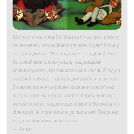
Вот уже и год прошёл. Завтра Илье срок работу
заканчивать, сто рублей получать. Сидит Илья у
костра и думает: "Не надо мне ста рублей, мне
бы хозяйское слово узнать, над вещами
хозяином стать! Не томился бы я круглый год на
тяжёлой работе…" Думал-думал Илья и заснул.
В самую полночь пришёл хозяин и стал Илью
пытать: спит он или не спит? Сперва позвал,
потом толкнул, под конец иголкой в бок кольнул!
Илья рад бы проснуться, да силы нет! Подошёл
тогда хозяин к котлу и сказал:
— Котёл!