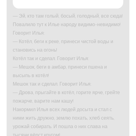
— Эй, кто там голый, босый, голодный, все сюда!
Повалило тут к Илье народу видимо-невидимо!
Говорит Илья:
— Котёл, беги к реке, принеси чистой воды и
становись на огонь!
Котёл так и сделал. Говорит Илья:
— Мешок, беги в амбар, принеси пшена и
высыпь в котёл!
Мешок так и сделал. Говорит Илья:
— Дрова, прыгайте в котёл, горите ярче, грейте
пожарче, варите нам кашу!
Накормил Илья всех людей досыта и стал с
ними жить дружно, землю похать, хлеб сеять,
урожай собирать. И пошла о них слава на
тысячи вёрст кругом!