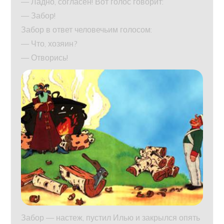
— Ладно, согласен! Вот голос говорит:
— Забор!
Забор в ответ человечьим голосом:
— Что, хозяин?
— Отворись!
Забор — настеж, пустил Илью и закрылся опять