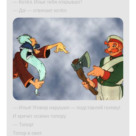
— Котёл, Илья тебя открывал?
— Да! — отвечает котёл.
— Илья! Уговор нарушил — подставляй голову!
И кричит хозяин топору:
— Топор!
Топор в овет: