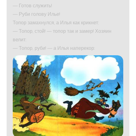
— Готов служить!
— Руби голову Илье!
Топор замахнулся, а Илья как крикнет:
— Топор, стой! — топор так и замер! Хозяин
велит:
— Топор, руби! — а Илья наперекор: