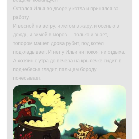
Остался Илья во дворе у котла и принялся за
работу.
И весной на ветру, и летом в жару, и осенью в
дождь, и зимой в мороз — только и знает,
топором машет, дрова рубит, под котёл
подкладывает. И нет у Ильи ни покоя, ни отдыха.
А хозяин с утра до вечера на крылечке сидит, в
поднебесье глядит, пальцем бороду
почёсывает.