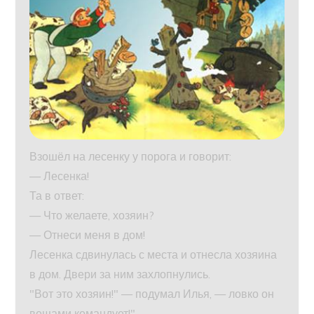
Взошёл на лесенку у порога и говорит:
— Лесенка!
Та в ответ:
— Что желаете, хозяин?
— Отнеси меня в дом!
Лесенка сдвинулась с места и отнесла хозяина
в дом. Двери за ним захлопнулись.
"Вот это хозяин!" — подумал Илья, — ловко он
вещами командует!"