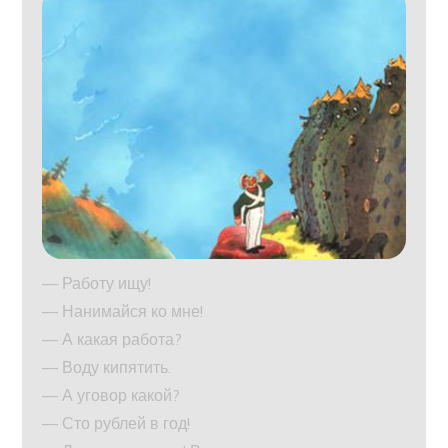
— Работу ищу!
— Нанимайся ко мне!
— А какая работа?
— Воду кипятить.
— А уговор какой?
— Сто рублей в год!