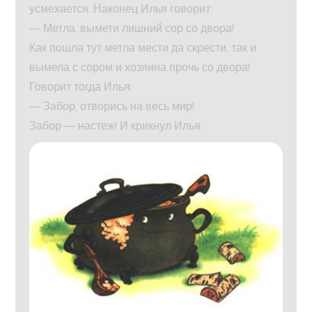
усмехается. Наконец Илья говорит:
— Метла, вымети лишний сор со двора!
Как пошла тут метла мести да скрести, так и
вымела с сором и хозяина прочь со двора!
Говорит тогда Илья:
— Забор, отворись на весь мир!
Забор — настеж! И крикнул Илья: