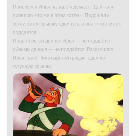
Проснулся Илья на заре и думает: "Дай-ка я
проверю, что же в этом котле?" Подошёл к
котлу, хотел крышку сдвинуть, а она тяжёлая, не
поддаётся!
Правой рукой двинул Илья — не поддаётся,
обеими двинул — не поддаётся! Разозлился
Илья, налёг богатырской грудью, сдвинул
чугунную крышку.