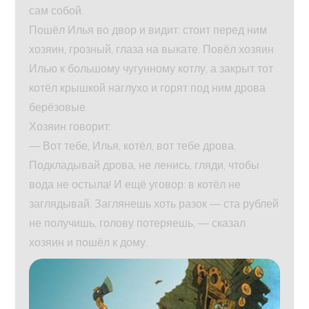
сам собой.
Пошёл Илья во двор и видит: стоит перед ним
хозяин, грозный, глаза на выкате. Повёл хозяин
Илью к большому чугунному котлу, а закрыт тот
котёл крышкой наглухо и горят под ним дрова
берёзовые.
Хозяин говорит:
— Вот тебе, Илья, котёл, вот тебе дрова.
Подкладывай дрова, не ленись, гляди, чтобы
вода не остыла! И ещё уговор: в котёл не
заглядывай. Заглянешь хоть разок — ста рублей
не получишь, голову потеряешь, — сказал
хозяин и пошёл к дому.