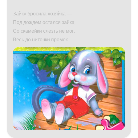
Зайку бросила хозяйка —
Под дождём остался зайка;
Со скамейки слезть не мог,
Весь до ниточки промок.