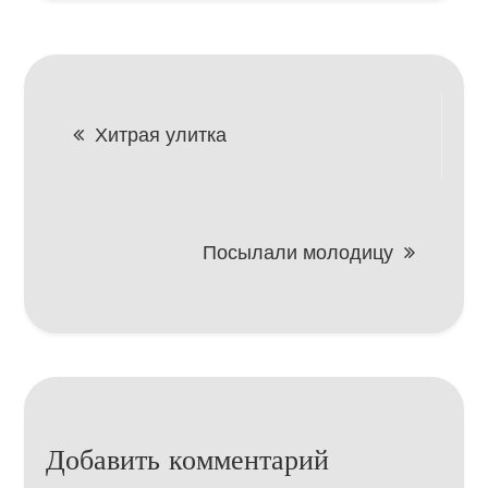
Навигация
Хитрая улитка
по
записям
Посылали молодицу
Добавить комментарий