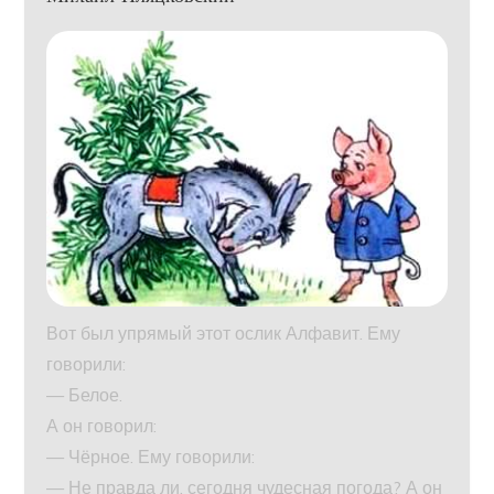
Вот был упрямый этот ослик Алфавит. Ему
говорили:
— Белое.
А он говорил:
— Чёрное. Ему говорили:
— Не правда ли, сегодня чудесная погода? А он