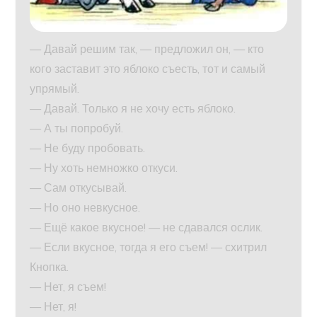
— Давай решим так, — предложил он, — кто
кого заставит это яблоко съесть, тот и самый
упрямый.
— Давай. Только я не хочу есть яблоко.
— А ты попробуй.
— Не буду пробовать.
— Ну хоть немножко откуси.
— Сам откусывай.
— Но оно невкусное.
— Ещё какое вкусное! — не сдавался ослик.
— Если вкусное, тогда я его съем! — схитрил
Кнопка.
— Нет, я съем!
— Нет, я!