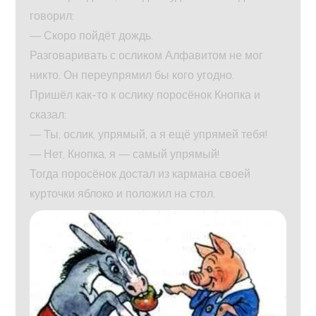
говорил:
— Скоро пойдёт дождь.
Разговаривать с осликом Алфавитом не мог
никто. Он переупрямил бы кого угодно.
Пришёл как-то к ослику поросёнок Кнопка и
сказал:
— Ты, ослик, упрямый, а я ещё упрямей тебя!
— Нет, Кнопка, я — самый упрямый!
Тогда поросёнок достал из кармана своей
курточки яблоко и положил на стол.