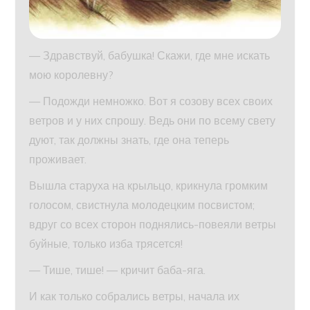
— Здравствуй, бабушка! Скажи, где мне искать
мою королевну?
— Подожди немножко. Вот я созову всех своих
ветров и у них спрошу. Ведь они по всему свету
дуют, так должны знать, где она теперь
проживает.
Вышла старуха на крыльцо, крикнула громким
голосом, свистнула молодецким посвистом;
вдруг со всех сторон поднялись-повеяли ветры
буйные, только изба трясется!
— Тише, тише! — кричит баба-яга.
И как только собрались ветры, начала их