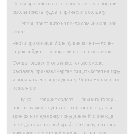
Черти бросились по сосновым лесам, набрали
смолы триста пудов и принесли к солдату.
— Теперь притащите из пекла самый большой
котел.
Черти приволокли большущий котел — бочек
сорок войдет! — и поклали в него всю смолу.
Солдат развел огонь и, как только смола
растаяла, приказал чертям тащить котел на гору
и поливать ее сверху донизу. Черти мигом и это
исполнили.
— Ну-ка, — говорит солдат, — пихните теперь
вон тот камень; пусть он с горы катится, а вы
трое за ним вдогонку приударьте. Кто прежде
всех догонит, тот выбирай себе любую из трех
диковинок; кто второй догонит, тот из двух