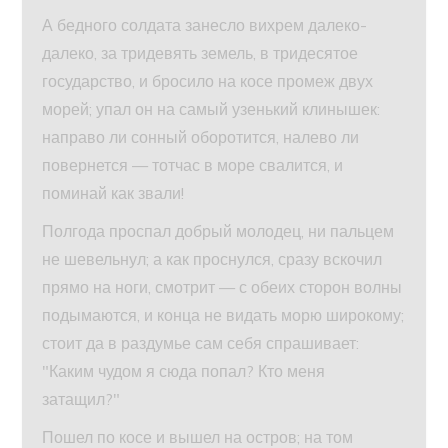
А бедного солдата занесло вихрем далеко-
далеко, за тридевять земель, в тридесятое
государство, и бросило на косе промеж двух
морей; упал он на самый узенький клинышек:
направо ли сонный оборотится, налево ли
повернется — тотчас в море свалится, и
поминай как звали!
Полгода проспал добрый молодец, ни пальцем
не шевельнул; а как проснулся, сразу вскочил
прямо на ноги, смотрит — с обеих сторон волны
подымаются, и конца не видать морю широкому;
стоит да в раздумье сам себя спрашивает:
"Каким чудом я сюда попал? Кто меня
затащил?"
Пошел по косе и вышел на остров; на том