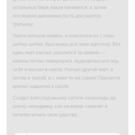
остальных бери, какая покажется; а затем
последняя диковинка пусть достанется
третьему.
Черти пихнули камень, и покатился он с горы
шибко-шибко; бросились все трое вдогонку. Вот
один черт нагнал, ухватился за камень —
камень тотчас повернулся, подворотил его под
себя и вогнал в смолу. Нагнал другой черт, а
потом и третий, и с ними то же самое! Прилипли
крепко-накрепко к смоле.
Солдат взял под мышку сапоги-скороходы да
шапку-невидимку, сел на ковер-самолет и
полетел искать свое царство.