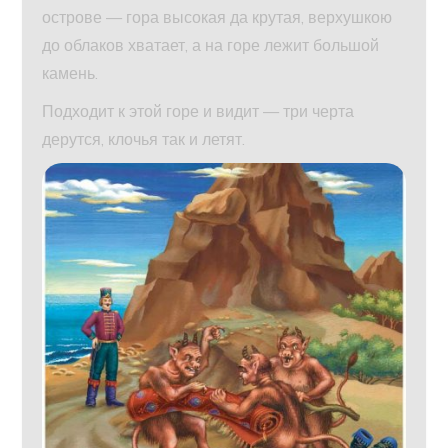
острове — гора высокая да крутая, верхушкою
до облаков хватает, а на горе лежит большой
камень.
Подходит к этой горе и видит — три черта
дерутся, клочья так и летят.