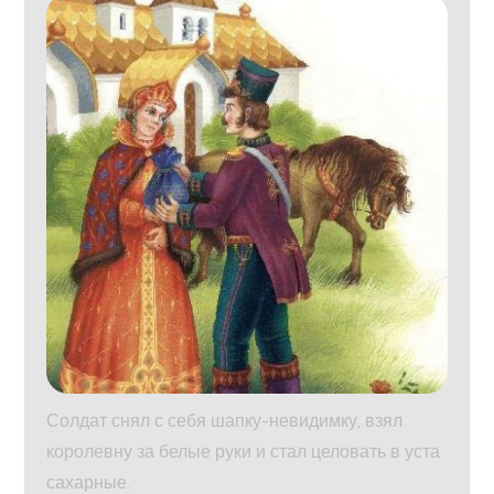
Солдат снял с себя шапку-невидимку, взял
королевну за белые руки и стал целовать в уста
сахарные.