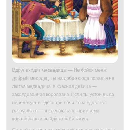
Вдруг входит медведица: — Не бойся меня,
добрый молодец, ты на добро сюда попал: я не
лютая медведица, а красная девица —
заколдованная королевна. Если ты устоишь да
переночуешь здесь три ночи, то колдовство
разрушится — я сделаюсь по-прежнему
королевною и выйду за тебя замуж.
Солдат согласился; медведица ушла, и остался