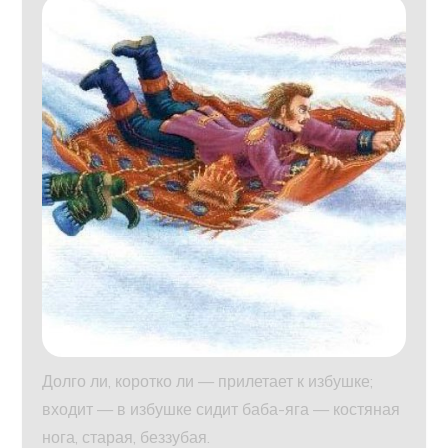
Долго ли, коротко ли — прилетает к избушке;
входит — в избушке сидит баба-яга — костяная
нога, старая, беззубая.