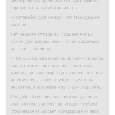
своей родной стороне, захотел туда побывать;
королевна стала его отговаривать:
— Оставайся, друг, не езди; чего тебе здесь не
хватает?
Нет, не могла отговорить. Прощается она с
мужем, дает ему мешочек — сполна семечком
насыпан — и говорит:
— По какой дороге поедешь, по обеим сторонам
кидай это семя: где оно упадет, там в ту же
минуту деревья повырастут; на деревьях станут
дорогие плоды красоваться, разные птицы
песни петь, а заморские коты сказки сказывать.
Сел добрый молодец на своего заслуженного
коня и поехал в дорогу; где ни едет, по обеим
сторонам семя бросает, и следом за ним леса