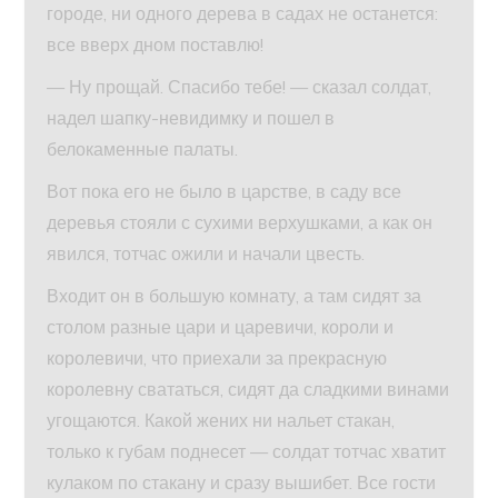
городе, ни одного дерева в садах не останется:
все вверх дном поставлю!
— Ну прощай. Спасибо тебе! — сказал солдат,
надел шапку-невидимку и пошел в
белокаменные палаты.
Вот пока его не было в царстве, в саду все
деревья стояли с сухими верхушками, а как он
явился, тотчас ожили и начали цвесть.
Входит он в большую комнату, а там сидят за
столом разные цари и царевичи, короли и
королевичи, что приехали за прекрасную
королевну свататься, сидят да сладкими винами
угощаются. Какой жених ни нальет стакан,
только к губам поднесет — солдат тотчас хватит
кулаком по стакану и сразу вышибет. Все гости