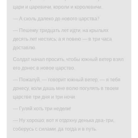
цари и царевичи, короли и королевичи.
— А сколь далеко до нового царства?
— Пешему тридцать лет идти, на крыльях
десять лет нестись; а я повею — в три часа
доставлю.
Солдат начал просить, чтобы южный ветер взял
его донес в новое царство.
— Пожалуй, — говорит южный ветер, — я тебя
донесу, коли дашь мне волю погулять в твоем
царстве три дня и три ночи.
— Гуляй хоть три недели!
— Ну хорошо; вот я отдохну денька два-три,
соберусь с силами, да тогда и в путь.