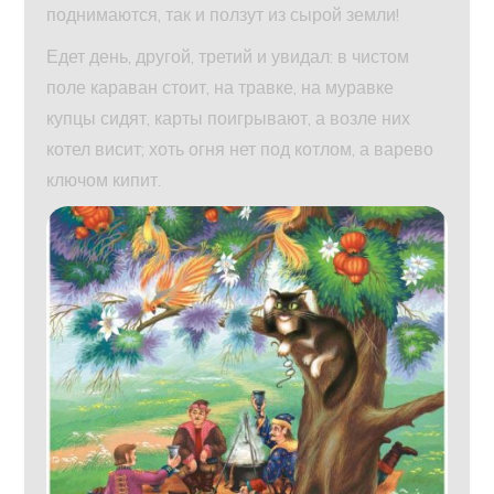
поднимаются, так и ползут из сырой земли!
Едет день, другой, третий и увидал: в чистом
поле караван стоит, на травке, на муравке
купцы сидят, карты поигрывают, а возле них
котел висит; хоть огня нет под котлом, а варево
ключом кипит.