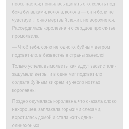
просыпается; принялась щипать его, колоть под
бока булавками, колола, колола — он и боли не
чувствует, точно мертвый лежит, не ворохнется.
Рассердилась королевна и с сердцов проклятье
промолвила:
— Чтоб тебя, соню негодного, буйным ветром
подхватило, в безвестные страны занесло!
Только успела вымолвить, как вдруг засвистали-
зашумели ветры, и в один миг подхватило
солдата буйным вихрем и унесло из глаз
королевны.
Поздно одумалась королевна, что сказала слово
нехорошее, заплакала горькими слезами,
воротилась домой и стала жить одна-
одинехонька.