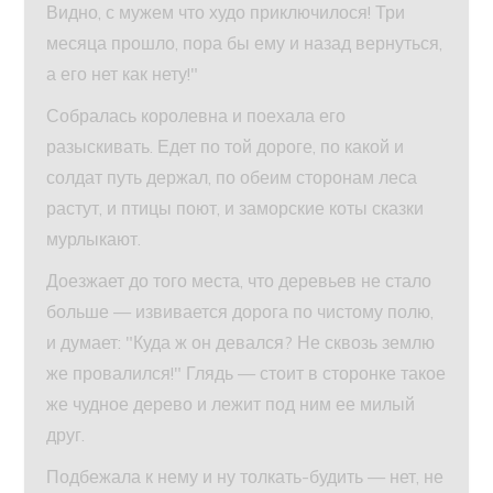
Видно, с мужем что худо приключилося! Три
месяца прошло, пора бы ему и назад вернуться,
а его нет как нету!"
Собралась королевна и поехала его
разыскивать. Едет по той дороге, по какой и
солдат путь держал, по обеим сторонам леса
растут, и птицы поют, и заморские коты сказки
мурлыкают.
Доезжает до того места, что деревьев не стало
больше — извивается дорога по чистому полю,
и думает: "Куда ж он девался? Не сквозь землю
же провалился!" Глядь — стоит в сторонке такое
же чудное дерево и лежит под ним ее милый
друг.
Подбежала к нему и ну толкать-будить — нет, не