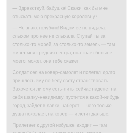
— Здравствуй, бабушка! Скажи, как бы мне
отыскать мою прекрасную королевну?
— Не знаю, голубчик! Видом ее не видала,
слыхом про нее не слыхала. Ступай ты за
столько-то морей, за столько-то земель — там
живет моя средняя сестра, она знает больше
моего; может, она тебе скажет.
Солдат сел на ковер-самолет и полетел; долго
пришлось ему по белу свету странствовать.
Захочется ли ему есть-пить, сейчас наденет на
себя шапку-невидимку, пустится в какой-нибудь
город, зайдет в лавки, наберет — чего только
душа пожелает, на ковер — и летит дальше.
Прилетает к другой избушке, входит — там