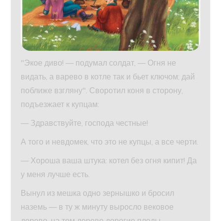
"Экое диво! — подумал солдат, — Огня не
видать, а варево в котле так и бьет ключом; дай
поближе взгляну". Своротил коня в сторону,
подъезжает к купцам:
— Здравствуйте, господа честные!
А того и невдомек, что это не купцы, а все черти.
— Хороша ваша штука: котел без огня кипит! Да
у меня лучше есть.
Вынул из мешка одно зернышко и бросил
наземь — в ту ж минуту выросло вековое
дерево, на том дереве дорогие плоды