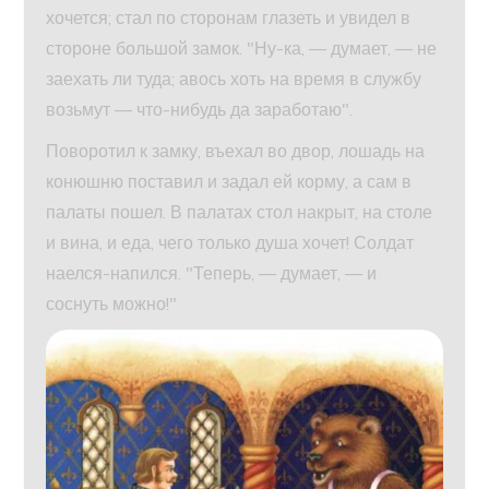
хочется; стал по сторонам глазеть и увидел в
стороне большой замок. "Ну-ка, — думает, — не
заехать ли туда; авось хоть на время в службу
возьмут — что-нибудь да заработаю".
Поворотил к замку, въехал во двор, лошадь на
конюшню поставил и задал ей корму, а сам в
палаты пошел. В палатах стол накрыт, на столе
и вина, и еда, чего только душа хочет! Солдат
наелся-напился. "Теперь, — думает, — и
соснуть можно!"