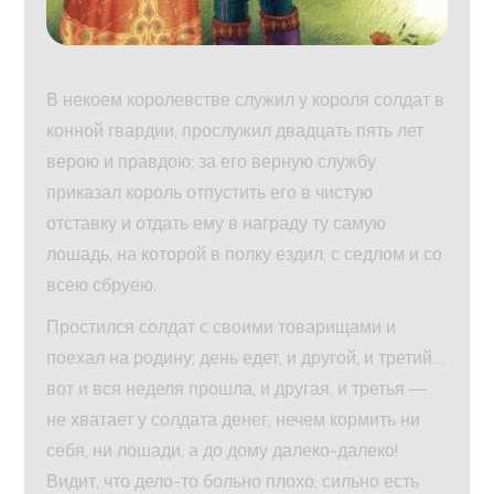
В некоем королевстве служил у короля солдат в
конной гвардии, прослужил двадцать пять лет
верою и правдою; за его верную службу
приказал король отпустить его в чистую
отставку и отдать ему в награду ту самую
лошадь, на которой в полку ездил, с седлом и со
всею сбруею.
Простился солдат с своими товарищами и
поехал на родину; день едет, и другой, и третий…
вот и вся неделя прошла, и другая, и третья —
не хватает у солдата денег, нечем кормить ни
себя, ни лошади, а до дому далеко-далеко!
Видит, что дело-то больно плохо, сильно есть