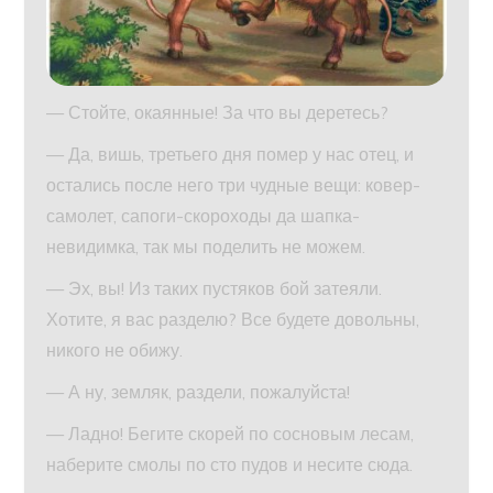
— Стойте, окаянные! За что вы деретесь?
— Да, вишь, третьего дня помер у нас отец, и
остались после него три чудные вещи: ковер-
самолет, сапоги-скороходы да шапка-
невидимка, так мы поделить не можем.
— Эх, вы! Из таких пустяков бой затеяли.
Хотите, я вас разделю? Все будете довольны,
никого не обижу.
— А ну, земляк, раздели, пожалуйста!
— Ладно! Бегите скорей по сосновым лесам,
наберите смолы по сто пудов и несите сюда.