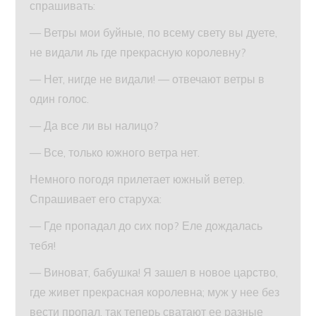
спрашивать:
— Ветры мои буйные, по всему свету вы дуете,
не видали ль где прекрасную королевну?
— Нет, нигде не видали! — отвечают ветры в
один голос.
— Да все ли вы налицо?
— Все, только южного ветра нет.
Немного погодя прилетает южный ветер.
Спрашивает его старуха:
— Где пропадал до сих пор? Еле дождалась
тебя!
— Виноват, бабушка! Я зашел в новое царство,
где живет прекрасная королевна; муж у нее без
вести пропал, так теперь сватают ее разные