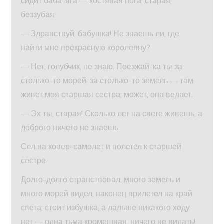
сидит баба-яга — костяная нога, старая,
беззубая.
— Здравствуй, бабушка! Не знаешь ли, где
найти мне прекрасную королевну?
— Нет, голубчик, не знаю. Поезжай-ка ты за
столько-то морей, за столько-то земель — там
живет моя старшая сестра; может, она ведает.
— Эх ты, старая! Сколько лет на свете живешь, а
доброго ничего не знаешь.
Сел на ковер-самолет и полетел к старшей
сестре.
Долго-долго странствовал, много земель и
много морей видел, наконец прилетел на край
света; стоит избушка, а дальше никакого ходу
нет — одна тьма кромешная, ничего не видать!