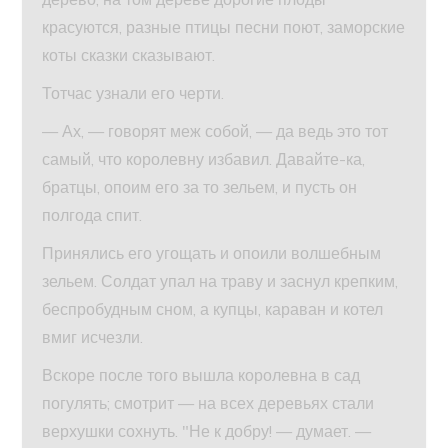
красуются, разные птицы песни поют, заморские
коты сказки сказывают.
Тотчас узнали его черти.
— Ах, — говорят меж собой, — да ведь это тот
самый, что королевну избавил. Давайте-ка,
братцы, опоим его за то зельем, и пусть он
полгода спит.
Принялись его угощать и опоили волшебным
зельем. Солдат упал на траву и заснул крепким,
беспробудным сном, а купцы, караван и котел
вмиг исчезли.
Вскоре после того вышла королевна в сад
погулять; смотрит — на всех деревьях стали
верхушки сохнуть. "Не к добру! — думает. —