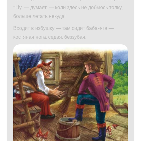
"Ну, — думает, — коли здесь не добьюсь толку,
больше летать некуда!"
Входит в избушку — там сидит баба-яга —
костяная нога, седая, беззубая.