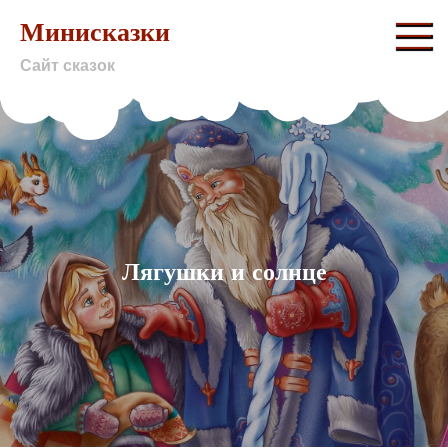
Skip
Минисказки
to
Сайт сказок
content
Лягушки и солнце