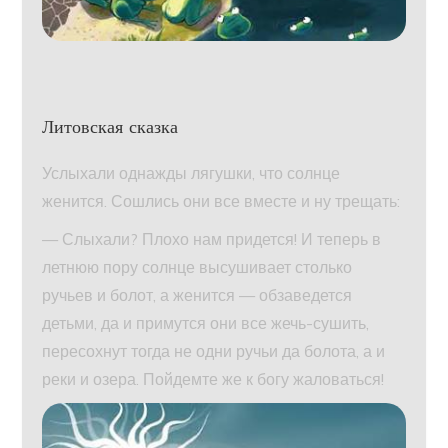
Литовская сказка
Услыхали однажды лягушки, что солнце
женится. Сошлись они все вместе и ну трещать:
— Слыхали? Плохо нам придется! И теперь в
летнюю пору солнце высушивает столько
ручьев и болот, а женится — обзаведется
детьми, да и примутся они все жечь-сушить,
пересохнут тогда не одни ручьи да болота, а и
реки и озера. Пойдемте же к богу жаловаться!