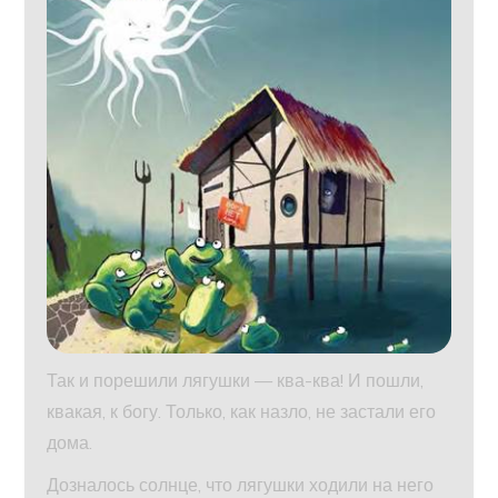
Так и порешили лягушки — ква-ква! И пошли,
квакая, к богу. Только, как назло, не застали его
дома.
Дозналось солнце, что лягушки ходили на него