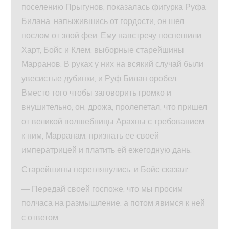
поселению Прыгунов, показалась фигурка Руфа
Билана; напыжившись от гордости, он шел
послом от злой феи. Ему навстречу поспешили
Харт, Бойс и Клем, выборные старейшины
Марранов. В руках у них на всякий случай были
увесистые дубинки, и Руф Билан оробел.
Вместо того чтобы заговорить громко и
внушительно, он, дрожа, пролепетал, что пришел
от великой волшебницы Арахны с требованием
к ним, Марранам, признать ее своей
императрицей и платить ей ежегодную дань.
Старейшины переглянулись, и Бойс сказал:
— Передай своей госпоже, что мы просим
полчаса на размышление, а потом явимся к ней
с ответом.