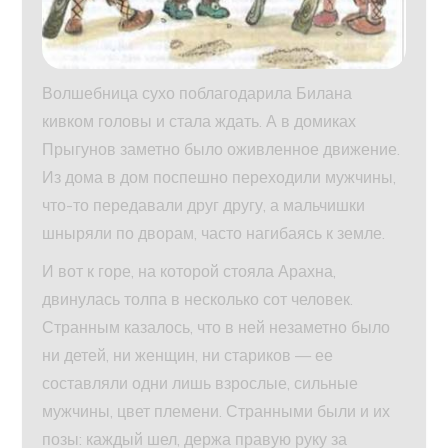
Волшебница сухо поблагодарила Билана
кивком головы и стала ждать. А в домиках
Прыгунов заметно было оживленное движение.
Из дома в дом поспешно переходили мужчины,
что-то передавали друг другу, а мальчишки
шныряли по дворам, часто нагибаясь к земле.
И вот к горе, на которой стояла Арахна,
двинулась толпа в несколько сот человек.
Странным казалось, что в ней незаметно было
ни детей, ни женщин, ни стариков — ее
составляли одни лишь взрослые, сильные
мужчины, цвет племени. Странными были и их
позы: каждый шел, держа правую руку за