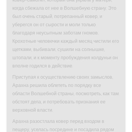
когда сбежала от нее в Волшебную страну. Это
был очень старый, потрепанный ковер, и
уберегся он от сырости и моли только
благодаря неусыпным заботам гномов.
Крохотные человечки каждый месяц чистили его
щетками, выбивали, сушили на солнышке,
штопали, и к моменту пробуждения колдуньи он
вполне годился в действие.
Приступая к осуществлению своих замыслов,
Арахна решила облететь по порядку все
области Волшебной страны, посмотреть, как там
обстоят дела, и потребовать признания ее
верховной власти.
Арахна разостлала ковер перед входом в
пещеру, уселась посредине и посадила рядом