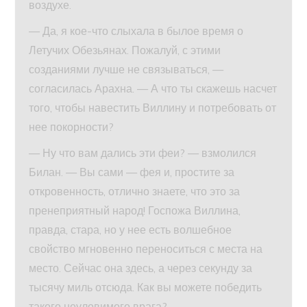
воздухе.
— Да, я кое-что слыхала в былое время о
Летучих Обезьянах. Пожалуй, с этими
созданиями лучше не связываться, —
согласилась Арахна. — А что ты скажешь насчет
того, чтобы навестить Виллину и потребовать от
нее покорности?
— Ну что вам дались эти феи? — взмолился
Билан. — Вы сами — фея и, простите за
откровенность, отлично знаете, что это за
пренеприятный народ! Госпожа Виллина,
правда, стара, но у нее есть волшебное
свойство мгновенно переноситься с места на
место. Сейчас она здесь, а через секунду за
тысячу миль отсюда. Как вы можете победить
такого неуловимого врага?