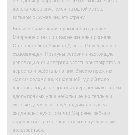
ее в долину Марранов. Через несколько часов
полета ковер опустился на одной из гор,
кольцом окружавших эту страну.
Большие изменения произошли в долине
Марранов с тех пор, как ее жители прогнали
Огненного бога Урфина Джюса. Разделавшись с
самозванцем, Прыгуны устроили настоящую
революцию: они свергли власть аристократов и
перестали работать на них. Вместо прежних
жалких соломенных шалашей, где обитало
простонародье, в опрятных деревеньках стояли
вдоль прямых улиц небольшие, но теплые и
уютные домики. Из труб поднимался дымок,
свидетельствуя о том, что Марраны забыли
старинный страх перед огнем и научились им
пользоваться.