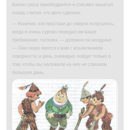
Билан сразу приободрился и спесиво зашагал
назад, считая, что дело сделано.
— Конечно, эти простаки до смерти испугались,
когда я очень сурово передал им ваше
требование, госпожа, — доложил он колдунье.
— Они скоро явятся к вам с изъявлением
покорности, и речь, очевидно, пойдет только о
том, чтобы вы наложили на них не слишком
большую дань.