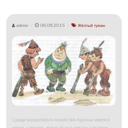
06.09.2015
admin
Жёлтый туман
Среди волшебного хозяйства Арахны имелся
ковер-самолет, который она украла у матери,