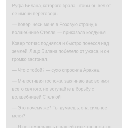
Руфа Билана, которого брала, чтобы он вел от
ее имени переговоры.
— Ковер, неси меня в Розовую страну, к
волшебнице Стелле, — приказала колдунья.
Ковер тотчас поднялся и быстро понесся над
землей. Лицо Билана побелело от ужаса, и он
громко застонал.
— Что с тобой? — сухо спросила Арахна.
— Милостивая госпожа, заклинаю вас во имя
всего святого, не вступайте в борьбу с
волшебницей Стеллой!
— Это почему же? Ты думаешь, она сильнее
меня?
— Я не сомневаюсь в вашей силе, госпожа, но