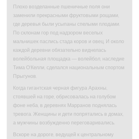
Плохо возделанные пшеничные поля они
заменили прекрасными фруктовыми рощами,
где деревья были усыпаны спелыми плодами.
По склонам гор под надзором веселых
мальчишек паслись стада коров и овец. И около
каждой деревни обязательно виднелась
волейбольная площадка — волейбол, наследие
Тима О’Келли, сделался национальным спортом
Прыгунов.
Когда гигантская черная фигура Арахны,
стоявшей на горе, обрисовалась на голубом
фоне неба, в деревнях Марранов поднялась
тревога. Женщины и дети попрятались в домах,
а мужчины возбужденно переговаривались.
Вскоре на дороге, ведущей к центральному