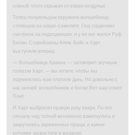
спиной, чтото скрывая от взора колдуньи.
Толпа полукольцом окружила волшебницу,
стоявшую на ковре-самолете. Она горделиво
смотрела на подходивших, и у ее ног жался Руф
Билан. Старейшины Клем, Бойс и Харт
выступили вперед.
— Волшебница Арахна, — заговорил звучным
голосом Харт, — вы хотите, чтобы мы
подчинились вам платили дань. Но довольно с
нас князей, волшебников и богов! Вот наш ответ!
Пли!!
И Харт выбросил правую руку вверх. По его
сигналу над толпой мгновенно взметнулись и
закрутились заряженные пращи, и камни
сотнями засвистели в воздухе!