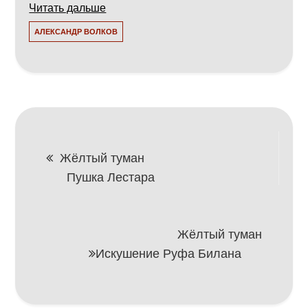
Читать дальше
АЛЕКСАНДР ВОЛКОВ
Навигация
Жёлтый туман
Пушка Лестара
по
записям
Жёлтый туман
Искушение Руфа Билана