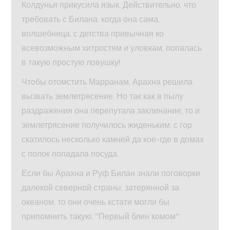
Колдунья прикусила язык. Действительно, что
требовать с Билана, когда она сама,
волшебница, с детства привычная ко
всевозможным хитростям и уловкам, попалась
в такую простую ловушку!
Чтобы отомстить Марранам, Арахна решила
вызвать землетрясение. Но так как в пылу
раздражения она перепутала заклинание, то и
землетрясение получилось жиденьким: с гор
скатилось несколько камней да кое-где в домах
с полок попадала посуда.
Если бы Арахна и Руф Билан знали поговорки
далекой северной страны, затерянной за
океаном, то они очень кстати могли бы
припомнить такую: "Первый блин комом".