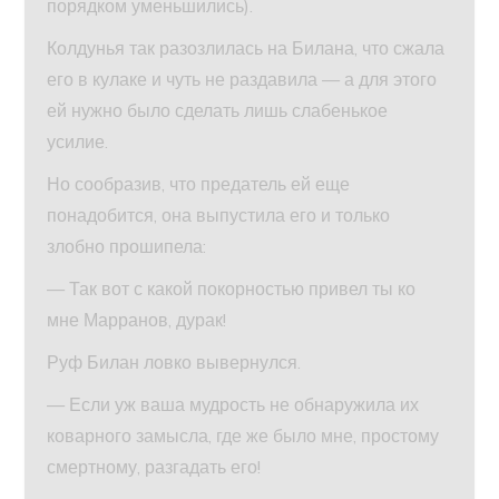
порядком уменьшились).
Колдунья так разозлилась на Билана, что сжала
его в кулаке и чуть не раздавила — а для этого
ей нужно было сделать лишь слабенькое
усилие.
Но сообразив, что предатель ей еще
понадобится, она выпустила его и только
злобно прошипела:
— Так вот с какой покорностью привел ты ко
мне Марранов, дурак!
Руф Билан ловко вывернулся.
— Если уж ваша мудрость не обнаружила их
коварного замысла, где же было мне, простому
смертному, разгадать его!