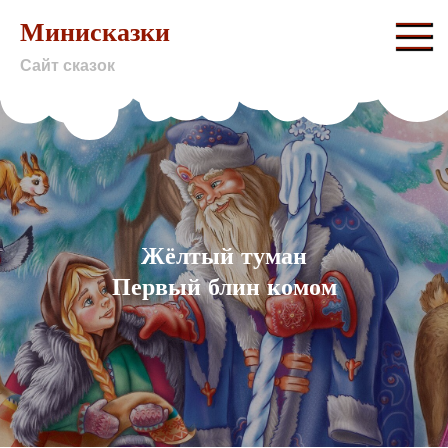
Skip
Минисказки
to
Сайт сказок
content
Жёлтый туман
Первый блин комом