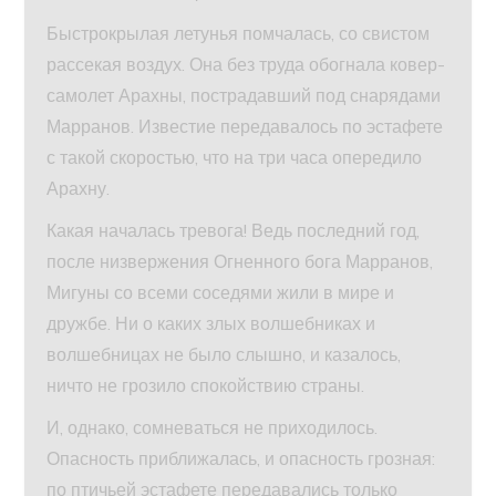
Быстрокрылая летунья помчалась, со свистом
рассекая воздух. Она без труда обогнала ковер-
самолет Арахны, пострадавший под снарядами
Марранов. Известие передавалось по эстафете
с такой скоростью, что на три часа опередило
Арахну.
Какая началась тревога! Ведь последний год,
после низвержения Огненного бога Марранов,
Мигуны со всеми соседями жили в мире и
дружбе. Ни о каких злых волшебниках и
волшебницах не было слышно, и казалось,
ничто не грозило спокойствию страны.
И, однако, сомневаться не приходилось.
Опасность приближалась, и опасность грозная:
по птичьей эстафете передавались только