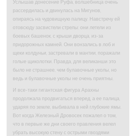
Услышав донесение Руфа, волшебница очень
рассердилась и двинулась на Мигунов,
опираясь на чудовищную палицу. Навстречу ей
отовсюду засвистели стрелы: они летели из
боевых башенок, с крыши дворца, из-за
придорожных камней. Они вонзались в лоб и
щеки колдуньи, застревали в мантии, поражали
голые щиколотки. Правда, для великанши это
было не страшнее, чем булавочные уколы, но
ведь и булавочные уколы не очень приятны.
И все-таки гигантская фигура Арахны
продолжала продвигаться вперед, а ее палица,
ударяя по земле, выбивала в ней глубокие ямы.
Вот когда Железный Дровосек пожалел о том,
что в первые же дни своего правления велел
убрать высокую стену с острыми гвоздями