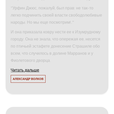
"Урфин Джюс, пожалуй, был прав: не так-то
легко подчинить своей власти свободолюбивые
народы. Но мы еще посмотрим!.."
И она приказала ковру нести ее к Изумрудному
городу. Она не знала, что опережая ее, несется
по птичьей эстафете донесение Страшиле обо
всем, что случилось в долине Марранов и у
Фиолетового дворца.
Читать дальше
АЛЕКСАНДР ВОЛКОВ