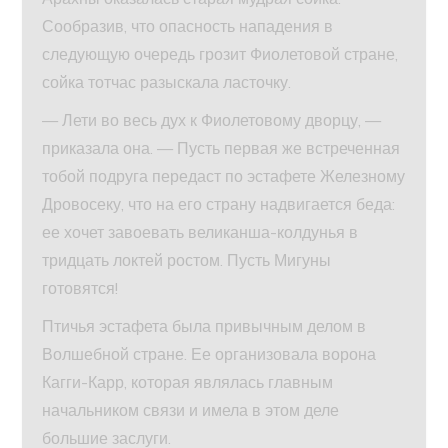
Сообразив, что опасность нападения в
следующую очередь грозит Фиолетовой стране,
сойка тотчас разыскала ласточку.
— Лети во весь дух к Фиолетовому дворцу, —
приказала она. — Пусть первая же встреченная
тобой подруга передаст по эстафете Железному
Дровосеку, что на его страну надвигается беда:
ее хочет завоевать великанша-колдунья в
тридцать локтей ростом. Пусть Мигуны
готовятся!
Птичья эстафета была привычным делом в
Волшебной стране. Ее организовала ворона
Кагги-Карр, которая являлась главным
начальником связи и имела в этом деле
большие заслуги.