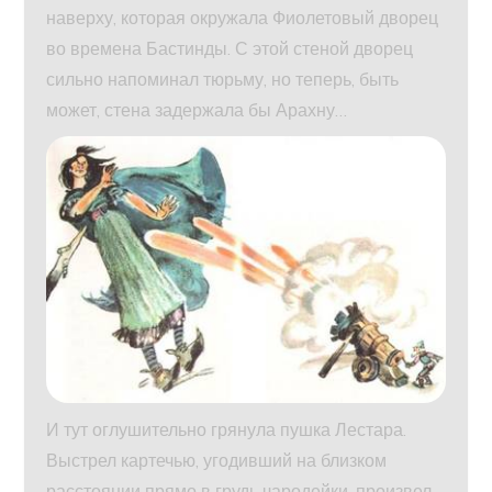
наверху, которая окружала Фиолетовый дворец
во времена Бастинды. С этой стеной дворец
сильно напоминал тюрьму, но теперь, быть
может, стена задержала бы Арахну…
И тут оглушительно грянула пушка Лестара.
Выстрел картечью, угодивший на близком
расстоянии прямо в грудь чародейки, произвел