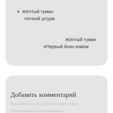
Навигация
Жёлтый туман
Ночной штурм
по
записям
Жёлтый туман
Первый блин комом
Добавить комментарий
Ваш адрес email не будет опубликован.
Обязательные поля помечены
*