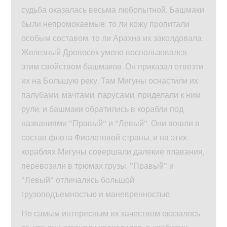
судьба оказалась весьма любопытной. Башмаки
были непромокаемые: то ли кожу пропитали
особым составом, то ли Арахна их заколдовала.
Железный Дровосек умело воспользовался
этим свойством башмаков. Он приказал отвезти
их на Большую реку. Там Мигуны оснастили их
палубами, мачтами, парусами, приделали к ним
рули, и башмаки обратились в корабли под
названиями "Правый" и "Левый". Они вошли в
состав флота Фиолетовой страны, и на этих
кораблях Мигуны совершали далекие плавания,
перевозили в трюмах грузы. "Правый" и
"Левый" отличались большой
грузоподъемностью и маневренностью.
Но самым интересным их качеством оказалось