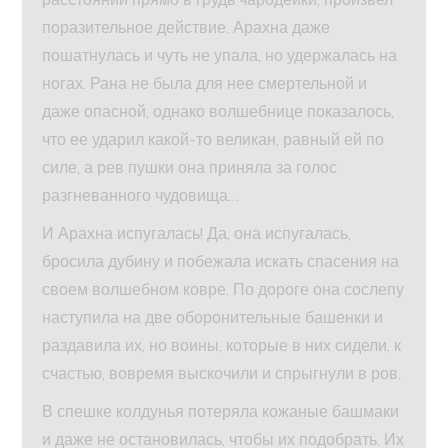
поразительное действие. Арахна даже
пошатнулась и чуть не упала, но удержалась на
ногах. Рана не была для нее смертельной и
даже опасной, однако волшебнице показалось,
что ее ударил какой-то великан, равный ей по
силе, а рев пушки она приняла за голос
разгневанного чудовища…
И Арахна испугалась! Да, она испугалась,
бросила дубину и побежала искать спасения на
своем волшебном ковре. По дороге она сослепу
наступила на две оборонительные башенки и
раздавила их, но воины, которые в них сидели, к
счастью, вовремя выскочили и спрыгнули в ров.
В спешке колдунья потеряла кожаные башмаки
и даже не остановилась, чтобы их подобрать. Их