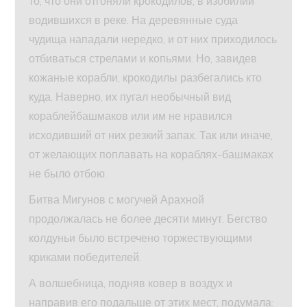
то, что они отгоняли крокодилов, в изобилии
водившихся в реке. На деревянные суда
чудища нападали нередко, и от них приходилось
отбиваться стрелами и копьями. Но, завидев
кожаные корабли, крокодилы разбегались кто
куда. Наверно, их пугал необычный вид
кораблейбашмаков или им не нравился
исходивший от них резкий запах. Так или иначе,
от желающих поплавать на кораблях-башмаках
не было отбою.
Битва Мигунов с могучей Арахной
продолжалась не более десяти минут. Бегство
колдуньи было встречено торжествующими
криками победителей.
А волшебница, подняв ковер в воздух и
направив его подальше от этих мест, подумала: