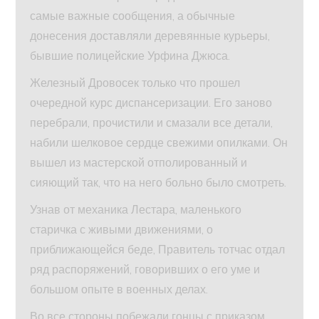
самые важные сообщения, а обычные
донесения доставляли деревянные курьеры,
бывшие полицейские Урфина Джюса.
Железный Дровосек только что прошел
очередной курс диспансеризации. Его заново
перебрали, прочистили и смазали все детали,
набили шелковое сердце свежими опилками. Он
вышел из мастерской отполированный и
сияющий так, что на него больно было смотреть.
Узнав от механика Лестара, маленького
старичка с живыми движениями, о
приближающейся беде, Правитель тотчас отдал
ряд распоряжений, говоривших о его уме и
большом опыте в военных делах.
Во все стороны побежали гонцы с приказом