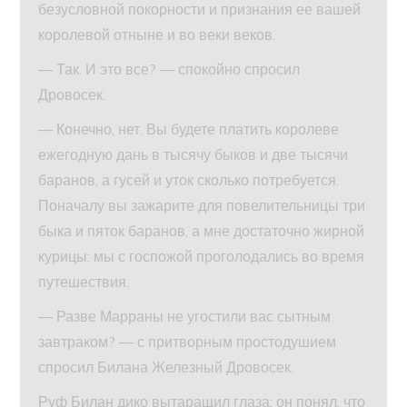
безусловной покорности и признания ее вашей
королевой отныне и во веки веков.
— Так. И это все? — спокойно спросил
Дровосек.
— Конечно, нет. Вы будете платить королеве
ежегодную дань в тысячу быков и две тысячи
баранов, а гусей и уток сколько потребуется.
Поначалу вы зажарите для повелительницы три
быка и пяток баранов, а мне достаточно жирной
курицы: мы с госпожой проголодались во время
путешествия.
— Разве Марраны не угостили вас сытным
завтраком? — с притворным простодушием
спросил Билана Железный Дровосек.
Руф Билан дико вытаращил глаза: он понял, что