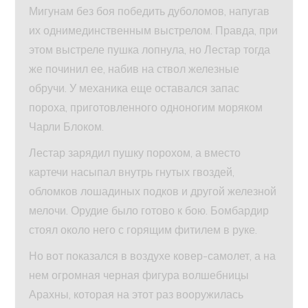
Мигунам без боя победить дуболомов, напугав
их однимединственным выстрелом. Правда, при
этом выстреле пушка лопнула, но Лестар тогда
же починил ее, набив на ствол железные
обручи. У механика еще оставался запас
пороха, приготовленного одноногим моряком
Чарли Блоком.
Лестар зарядил пушку порохом, а вместо
картечи насыпал внутрь гнутых гвоздей,
обломков лошадиных подков и другой железной
мелочи. Орудие было готово к бою. Бомбардир
стоял около него с горящим фитилем в руке.
Но вот показался в воздухе ковер-самолет, а на
нем огромная черная фигура волшебницы
Арахны, которая на этот раз вооружилась