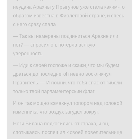
неудача Арахны у Прыгунов уже стала каким-то
образом известна в Фиолетовой стране, и спесь
с него сразу спала.
— Так вы намерены подчиниться Арахне или
нет? — спросил он, потеряв всякую
уверенность.
— Иди к своей госпоже и скажи, что мы будем
драться до последнего! гневно воскликнул
Правитель. — И помни, что тебя спас от гибели
только твой парламентерский флаг.
И он так мощно взмахнул топором над головой
изменника, что воздух загудел вокруг.
Ноги Билана подкосились от страха, и он,
спотыкаясь, поспешил к своей повелительнице.