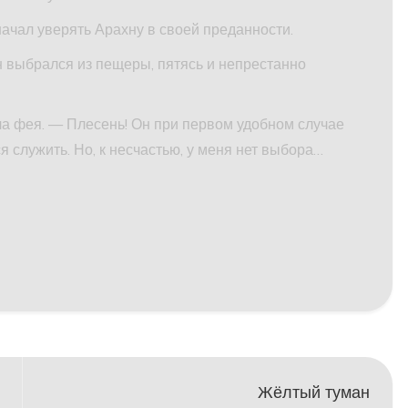
начал уверять Арахну в своей преданности.
н выбрался из пещеры, пятясь и непрестанно
а фея. — Плесень! Он при первом удобном случае
ся служить. Но, к несчастью, у меня нет выбора…
Жёлтый туман