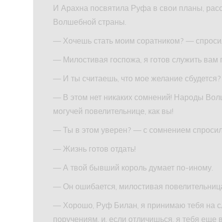
И Арахна посвятила Руфа в свои планы, расс
Волшебной страны.
— Хочешь стать моим соратником? — спроси
— Милостивая госпожа, я готов служить вам 
— И ты считаешь, что мое желание сбудется?
— В этом нет никаких сомнений! Народы Волш
могучей повелительнице, как вы!
— Ты в этом уверен? — с сомнением спроси
— Жизнь готов отдать!
— А твой бывший король думает по-иному.
— Он ошибается, милостивая повелительница!
— Хорошо, Руф Билан, я принимаю тебя на 
поручениям, и, если отличишься, я тебя еще 