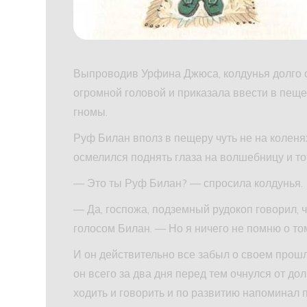
Выпроводив Урфина Джюса, колдунья долго с
огромной головой и приказала ввести в пеще
гномы.
Руф Билан вполз в пещеру чуть не на коленях
осмелился поднять глаза на волшебницу и то
— Это ты Руф Билан? — спросила колдунья.
— Да, госпожа, подземный рудокоп говорил, 
голосом Билан. — Но я ничего не помню о том
И он действительно все забыл о своем прош
он всего за два дня перед тем очнулся от до
ходить и говорить и по развитию напоминал п