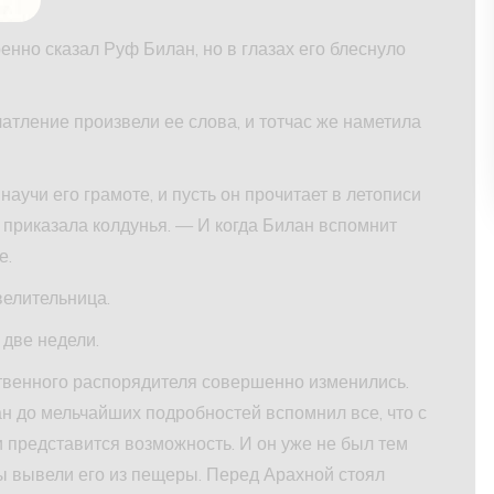
енно сказал Руф Билан, но в глазах его блеснуло
атление произвели ее слова, и тотчас же наметила
 научи его грамоте, и пусть он прочитает в летописи
 — приказала колдунья. — И когда Билан вспомнит
е.
велительница.
 две недели.
твенного распорядителя совершенно изменились.
н до мельчайших подробностей вспомнил все, что с
и представится возможность. И он уже не был тем
 вывели его из пещеры. Перед Арахной стоял