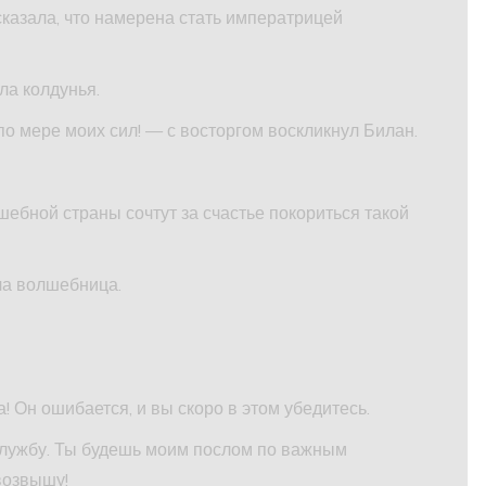
казала, что намерена стать императрицей
ла колдунья.
по мере моих сил! — с восторгом воскликнул Билан.
ебной страны сочтут за счастье покориться такой
ла волшебница.
 Он ошибается, и вы скоро в этом убедитесь.
службу. Ты будешь моим послом по важным
возвышу!