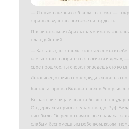
— Я ничего не знаю об этом, госпожа, — смир
странное чувство, похожее на гордость.
Проницательная Арахна заметила, какое впеч
план действий.
— Кастальо, ты отведи этого человека к себе,
все, что там говорится о его жизни и делах,
свое прошлое, ты снова приведешь его ко мн
Летописец отлично понял, куда клонит его по
Кастальо привел Билана к волшебнице через
Выражение лица и осанка бывшего государс
Он держался прямо, ступал твердо. Руф Била
ним было. Он решил начать все сначала, есл
слабым беспомощным ребенком, каким гномы