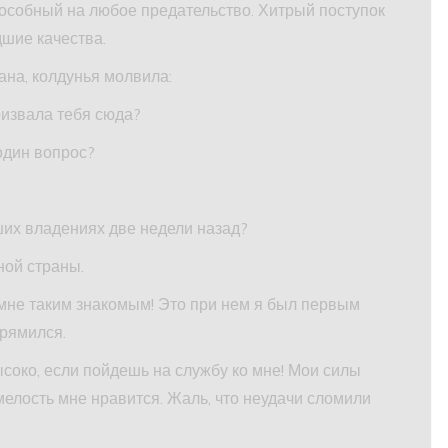
пособный на любое предательство. Хитрый поступок
дшие качества.
ана, колдунья молвила:
ризвала тебя сюда?
один вопрос?
аших владениях две недели назад?
ой страны.
ь мне таким знакомым! Это при нем я был первым
прямился.
соко, если пойдешь на службу ко мне! Мои силы
мелость мне нравится. Жаль, что неудачи сломили