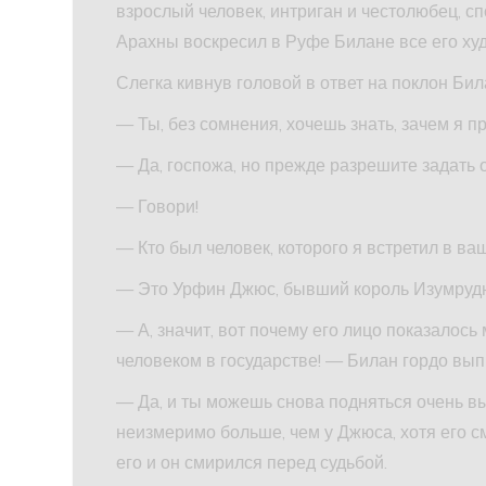
взрослый человек, интриган и честолюбец, с
Арахны воскресил в Руфе Билане все его ху
Слегка кивнув головой в ответ на поклон Бил
— Ты, без сомнения, хочешь знать, зачем я п
— Да, госпожа, но прежде разрешите задать 
— Говори!
— Кто был человек, которого я встретил в в
— Это Урфин Джюс, бывший король Изумрудн
— А, значит, вот почему его лицо показалос
человеком в государстве! — Билан гордо вы
— Да, и ты можешь снова подняться очень вы
неизмеримо больше, чем у Джюса, хотя его с
его и он смирился перед судьбой.