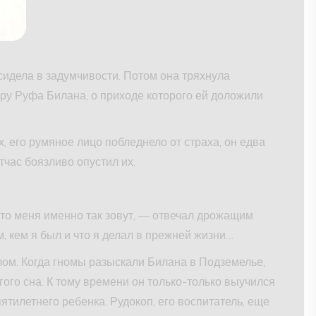
идела в задумчивости. Потом она тряхнула
ру Руфа Билана, о приходе которого ей доложили
, его румяное лицо побледнело от страха, он едва
тчас боязливо опустил их.
что меня именно так зовут, — отвечал дрожащим
, кем я был и что я делал в прежней жизни…
лом. Когда гномы разыскали Билана в Подземелье,
лгого сна. К тому времени он только-только выучился
ятилетнего ребенка. Рудокоп, его воспитатель, еще