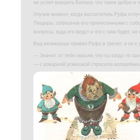
не успел внушить Билану, что такое добро и ч
Улучив момент, когда воспитатель Руфа отлу
Пещеры, соблазнив его принесенными с собо
вопросы, куда его ведут и что с ним будет, не
Вид великанши привел Руфа в трепет, и он с
— Значит, от тебя скрыли, что ты когда-то з
— с коварной усмешкой спросила волшебниц