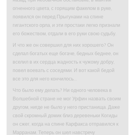
огненного цвета, с горящим факелом в руке,
появился он перед Прыгунами на спине
гигантского орла, и эти простаки легко признали
его божеством, отдали в его руки свою судьбу.
И что же он совершил для них хорошего? Он
сделал богатых еще богаче, бедных беднее, он
вселил в их сердца жадность к чужому добру,
повел воевать с соседями. И вот какой бедой
все это для него кончилось…
Что было ему делать? Ни одного человека в
Волшебной стране не мог Урфин назвать своим
другом, нигде не было у него пристанища. Даже
свой скромный домик близ деревеньки Когиды
он сжег, когда на спине Карфакса отправился к
Марранам. Теперь он шел навстречу