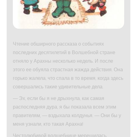
Чтение обширного рассказа о событиях
последних десятилетий в Волшебной стране
отняло у Арахны несколько недель. И после
этого ее обуяла страстная жажда действия. Она
горько жалела, что спала в то время, когда здесь
совершались такие удивительные дела.
— Эх, если бы я не дрыхнула, как самая
распоследняя дура, я бы показала всем этим
правителям, — вздыхала колдунья. — Они бы у
меня узнали, кто такая Арахна!
Честолюбивой волшебнице мерещилась