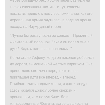
Через Большую реку Урфин переправился на
коекак связанном плотике, и тут, совсем
некстати, пришло к нему воспоминание, как его
деревянная армия очутилась в воде во время
похода на Изумрудный город.
"Лучше бы река унесла ее совсем… Проклятый
живительный порошок! Зачем он попал мне в
руки? Ведь с него все и началось…"
Легче стало Урфину, когда он наконец добрался
до дороги, вымощенной желтым кирпичом. Она
приветливо светлела перед ним, точно
приглашая идти все вперед и вперед.
Приближались родные места, и даже воздух
здесь казался Джюсу более свежим и
ароматным, чем на чужбине. Да и
мягкосердечные Жевуны, встречавшиеся на