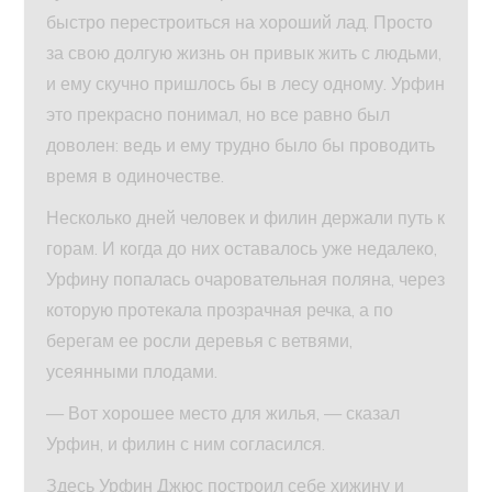
быстро перестроиться на хороший лад. Просто
за свою долгую жизнь он привык жить с людьми,
и ему скучно пришлось бы в лесу одному. Урфин
это прекрасно понимал, но все равно был
доволен: ведь и ему трудно было бы проводить
время в одиночестве.
Несколько дней человек и филин держали путь к
горам. И когда до них оставалось уже недалеко,
Урфину попалась очаровательная поляна, через
которую протекала прозрачная речка, а по
берегам ее росли деревья с ветвями,
усеянными плодами.
— Вот хорошее место для жилья, — сказал
Урфин, и филин с ним согласился.
Здесь Урфин Джюс построил себе хижину и