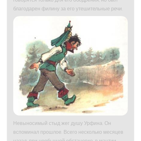
благодарен филину за его утешительные речи.
Невыносимый стыд жег душу Урфина. Он
вспоминал прошлое. Всего несколько месяцев
назад, при необычной обстановке, в мантии