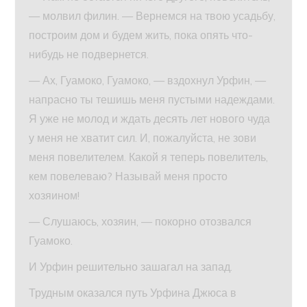
— молвил филин. — Вернемся на твою усадьбу,
построим дом и будем жить, пока опять что-
нибудь не подвернется.
— Ах, Гуамоко, Гуамоко, — вздохнул Урфин, —
напрасно ты тешишь меня пустыми надеждами.
Я уже не молод и ждать десять лет нового чуда
у меня не хватит сил. И, пожалуйста, не зови
меня повелителем. Какой я теперь повелитель,
кем повелеваю? Называй меня просто
хозяином!
— Слушаюсь, хозяин, — покорно отозвался
Гуамоко.
И Урфин решительно зашагал на запад.
Трудным оказался путь Урфина Джюса в