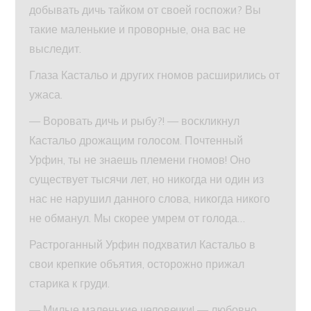
добывать дичь тайком от своей госпожи? Вы
такие маленькие и проворные, она вас не
выследит.
Глаза Кастальо и других гномов расширились от
ужаса.
— Воровать дичь и рыбу?! — воскликнул
Кастальо дрожащим голосом. Почтенный
Урфин, ты не знаешь племени гномов! Оно
существует тысячи лет, но никогда ни один из
нас не нарушил данного слова, никогда никого
не обманул. Мы скорее умрем от голода…
Растроганный Урфин подхватил Кастальо в
свои крепкие объятия, осторожно прижал
старика к груди.
— Милые маленькие человечки! — любовно