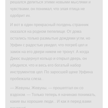
решался делиться этими новыми мыслями и
чувствами, он понимал, что злая птица не
одобрит их.
И вот в один прекрасный полдень странник
оказался на родном пепелище. От дома
остались только размытые дождями угли, но
Урфин с радостью увидел, что погреб цел и
замок на его двери никем не тронут. А когда
Джюс выдернул кольцо и открыл дверь, он
убедился, что и весь его богатый набор
инструментов цел. По заросшей щеке Урфина
пробежала слеза…
— Жевуны, Жевуны, — прошептал он со
вздохом. — Только теперь я начинаю понимать,
какие вы хорошие люди… И как я перед вами