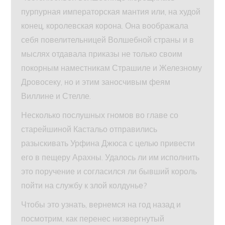
пурпурная императорская мантия или, на худой
конец, королевская корона. Она воображала
себя повелительницей Волшебной страны и в
мыслях отдавала приказы не только своим
покорным наместникам Страшиле и Железному
Дровосеку, но и этим заносчивым феям
Виллине и Стелле.
Несколько послушных гномов во главе со
старейшиной Кастальо отправились
разыскивать Урфина Джюса с целью привести
его в пещеру Арахны. Удалось ли им исполнить
это поручение и согласился ли бывший король
пойти на службу к злой колдунье?
Чтобы это узнать, вернемся на год назад и
посмотрим, как перенес низвергнутый