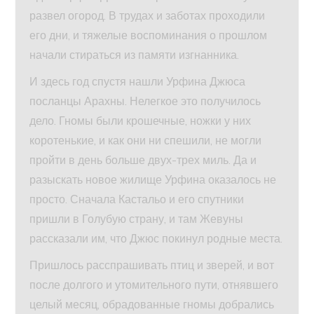
развел огород. В трудах и заботах проходили
его дни, и тяжелые воспоминания о прошлом
начали стираться из памяти изгнанника.
И здесь год спустя нашли Урфина Джюса
посланцы Арахны. Нелегкое это получилось
дело. Гномы были крошечные, ножки у них
коротенькие, и как они ни спешили, не могли
пройти в день больше двух-трех миль. Да и
разыскать новое жилище Урфина оказалось не
просто. Сначала Кастальо и его спутники
пришли в Голубую страну, и там Жевуны
рассказали им, что Джюс покинул родные места.
Пришлось расспрашивать птиц и зверей, и вот
после долгого и утомительного пути, отнявшего
целый месяц, обрадованные гномы добрались