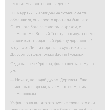
властитель свое новое падение.
Ни Марраны, ни Мигуны не хотели смерти
обманщика, они просто прогнали бывшего
Огненного бога со свистом, с криком, с
насмешками. Верный Топотун покинул своего
повелителя, преданный Урфину деревянный
клоун Эот Линг затерялся в суматохе, и с
Джюсом остался только филин Гуамоко.
Сидя на плече Урфина, филин шептал ему на
ухо:
— Ничего, не падай духом. Держись!.. Еще
придет наше время, мы им покажем, этим
насмешникам…
Урфин понимал, что это пустые слова, что они
говорятся только для его ободрения, но был