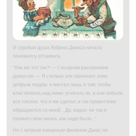
И суровая душа Урфина Джюса начала
понемногу оттаивать.
"Как же это так?! — с поздним раскаянием
думал он. — Я столько зла причинил этим
добрым людям, я мечтал лишь о том, чтобы
властвовать над ними, угнетать их, а они забыли
все плохое, что я им сделал, и так приветливо
обращаются со мной… Да, видно, не так я
прожил свою жизнь, как надо было…"
Но с хитрым коварным филином Джюс не