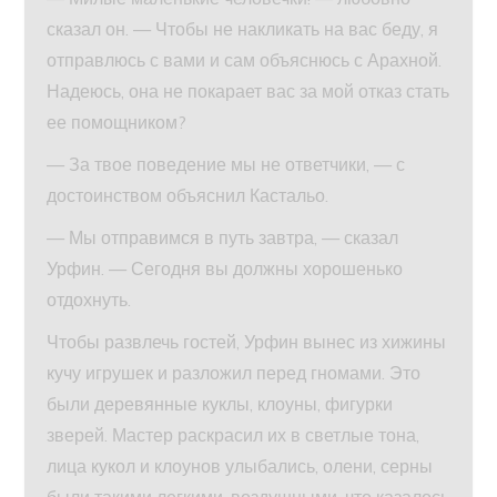
сказал он. — Чтобы не накликать на вас беду, я
отправлюсь с вами и сам объяснюсь с Арахной.
Надеюсь, она не покарает вас за мой отказ стать
ее помощником?
— За твое поведение мы не ответчики, — с
достоинством объяснил Кастальо.
— Мы отправимся в путь завтра, — сказал
Урфин. — Сегодня вы должны хорошенько
отдохнуть.
Чтобы развлечь гостей, Урфин вынес из хижины
кучу игрушек и разложил перед гномами. Это
были деревянные куклы, клоуны, фигурки
зверей. Мастер раскрасил их в светлые тона,
лица кукол и клоунов улыбались, олени, серны
были такими легкими, воздушными, что казалось