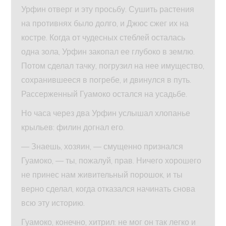
Урфин отверг и эту просьбу. Сушить растения
на противнях было долго, и Джюс сжег их на
костре. Когда от чудесных стеблей осталась
одна зола, Урфин закопал ее глубоко в землю.
Потом сделал тачку, погрузил на нее имущество,
сохранившееся в погребе, и двинулся в путь.
Рассерженный Гуамоко остался на усадьбе.
Но часа через два Урфин услышал хлопанье
крыльев: филин догнал его.
— Знаешь, хозяин, — смущенно признался
Гуамоко, — ты, пожалуй, прав. Ничего хорошего
не принес нам живительный порошок, и ты
верно сделал, когда отказался начинать снова
всю эту историю.
Гуамоко, конечно, хитрил: не мог он так легко и