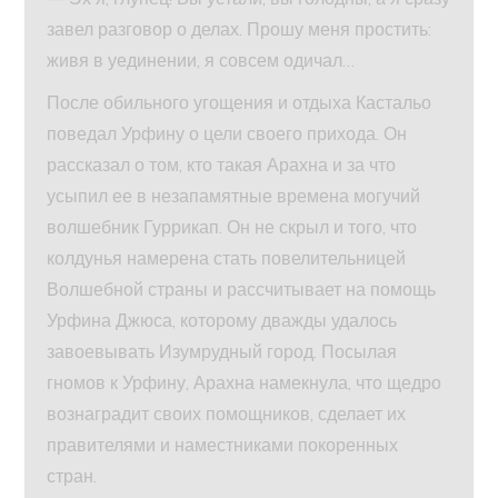
завел разговор о делах. Прошу меня простить:
живя в уединении, я совсем одичал…
После обильного угощения и отдыха Кастальо
поведал Урфину о цели своего прихода. Он
рассказал о том, кто такая Арахна и за что
усыпил ее в незапамятные времена могучий
волшебник Гуррикап. Он не скрыл и того, что
колдунья намерена стать повелительницей
Волшебной страны и рассчитывает на помощь
Урфина Джюса, которому дважды удалось
завоевывать Изумрудный город. Посылая
гномов к Урфину, Арахна намекнула, что щедро
вознаградит своих помощников, сделает их
правителями и наместниками покоренных
стран.