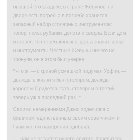
бывшей его усадьбе, в стране Жевунов, на
дворе есть погреб, а в погребе хранится
запасный набор столярных инструментов:
топор, пилы, рубанки, долота и сверла. Если дом
и сгорел, то погреб, конечно, цел, а значит, целы
и инструменты. Честные Жевуны ничего не
тронули, он в этом был уверен.
"Что ж, — с кривой усмешкой подумал Урфин, —
дважды в жизни я был столяром, дважды
королем. Придется стать столяром в третий,
теперь уж в последний раз…"
Своими намерениями Джюс поделился с
филином, единственным своим советчиком, и
Гуамоко эти намерения одобрил.
— Нам не остается ничего другого, повелитель,