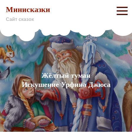
Skip
Минисказки
to
Сайт сказок
content
Жёлтый туман
Искушение Урфина Джюса