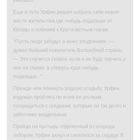
виноват!
Еще в пути Урфин решил избрать себе новое
место жительства где-нибудь подальше от
Когиды и поближе к Кругосветным горам.
"Пусть люди забудут о моих злодеяниях, —
думал бывший повелитель Волшебной страны.
— Это случится скорее, если я не буду торчать у
них на глазах, а уберусь куда-нибудь
подальше…"
Прежде чем покинуть родную усадьбу, Урфин
вздумал пройтись по всем ее уголкам,
попрощаться с грядками, которые он так долго и
заботливо возделывал.
Пройдя на пустырь, отделенный от огорода
забором, Урфин ахнул и схватился за сердце. В