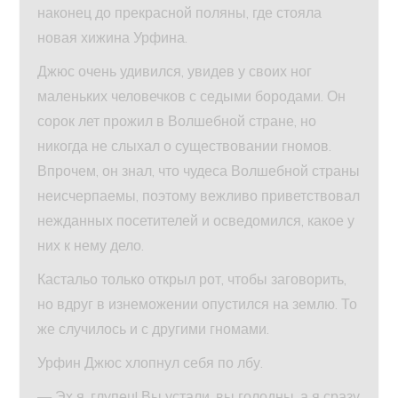
наконец до прекрасной поляны, где стояла
новая хижина Урфина.
Джюс очень удивился, увидев у своих ног
маленьких человечков с седыми бородами. Он
сорок лет прожил в Волшебной стране, но
никогда не слыхал о существовании гномов.
Впрочем, он знал, что чудеса Волшебной страны
неисчерпаемы, поэтому вежливо приветствовал
нежданных посетителей и осведомился, какое у
них к нему дело.
Кастальо только открыл рот, чтобы заговорить,
но вдруг в изнеможении опустился на землю. То
же случилось и с другими гномами.
Урфин Джюс хлопнул себя по лбу.
— Эх я, глупец! Вы устали, вы голодны, а я сразу