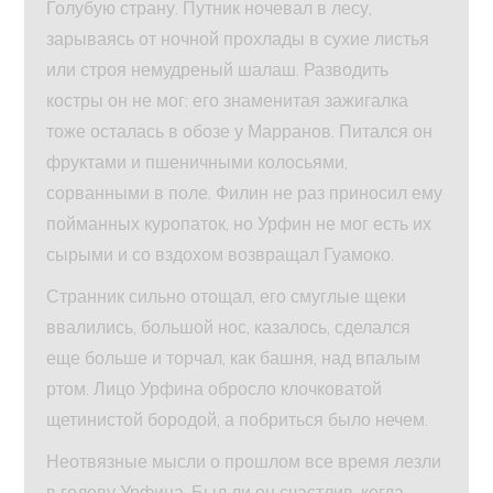
Голубую страну. Путник ночевал в лесу,
зарываясь от ночной прохлады в сухие листья
или строя немудреный шалаш. Разводить
костры он не мог: его знаменитая зажигалка
тоже осталась в обозе у Марранов. Питался он
фруктами и пшеничными колосьями,
сорванными в поле. Филин не раз приносил ему
пойманных куропаток, но Урфин не мог есть их
сырыми и со вздохом возвращал Гуамоко.
Странник сильно отощал, его смуглые щеки
ввалились, большой нос, казалось, сделался
еще больше и торчал, как башня, над впалым
ртом. Лицо Урфина обросло клочковатой
щетинистой бородой, а побриться было нечем.
Неотвязные мысли о прошлом все время лезли
в голову Урфина. Был ли он счастлив, когда