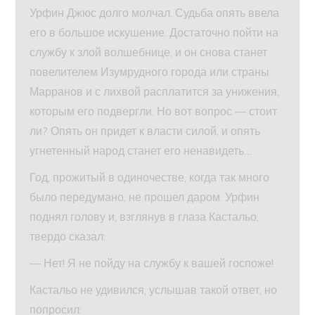
Урфин Джюс долго молчал. Судьба опять ввела
его в большое искушение. Достаточно пойти на
службу к злой волшебнице, и он снова станет
повелителем Изумрудного города или страны
Марранов и с лихвой расплатится за унижения,
которым его подвергли. Но вот вопрос — стоит
ли? Опять он придет к власти силой, и опять
угнетенный народ станет его ненавидеть…
Год, прожитый в одиночестве, когда так много
было передумано, не прошел даром. Урфин
поднял голову и, взглянув в глаза Кастальо,
твердо сказал:
— Нет! Я не пойду на службу к вашей госпоже!
Кастальо не удивился, услышав такой ответ, но
попросил: