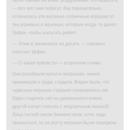
— вот-вот они побегут. Как поразительно
отличались эти веселые солнечные игрушки от
тех угрюмых и мрачных, которые когда-то делал
Урфин, чтобы напугать ребят!
— Этим я занимался на досуге, — скромно
пояснил Урфин.
— О, какая прелесть! — вскричали гномы.
Они разобрали кукол и зверюшек, нежно
прижимали к груди, гладили. Видно было, что
чудесные игрушки страшно понравились им.
Один старичок сел на деревянного оленя,
другой начал плясать с игрушечным мишкой.
Лица гостей сияли блаженством, хотя, надо
признаться, по их росту игрушки были порядком