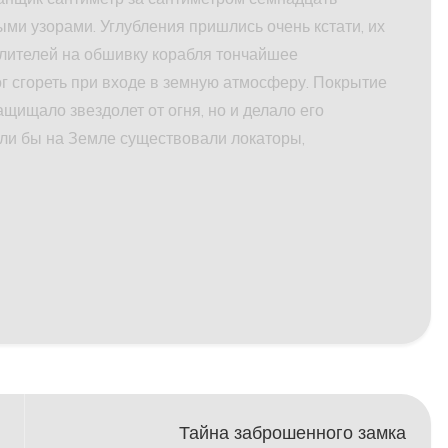
ыми узорами. Углубления пришлись очень кстати, их
ылителей на обшивку корабля тончайшее
ог сгореть при входе в земную атмосферу. Покрытие
щищало звездолет от огня, но и делало его
сли бы на Земле существовали локаторы,
Тайна заброшенного замка