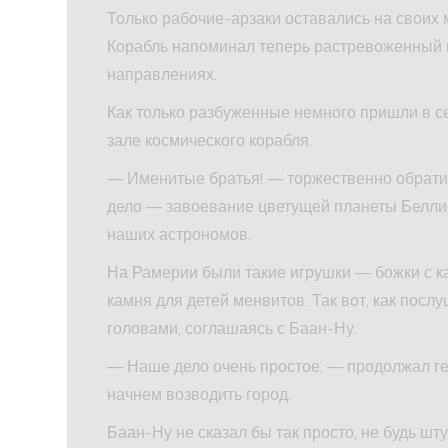
Только рабочие-арзаки оставались на своих м
Корабль напоминал теперь растревоженный м
направлениях.
Как только разбуженные немного пришли в с
зале космического корабля.
— Именитые братья! — торжественно обрати
дело — завоевание цветущей планеты Белли
наших астрономов.
На Рамерии были такие игрушки — божки с к
камня для детей менвитов. Так вот, как пос
головами, соглашаясь с Баан-Ну.
— Наше дело очень простое, — продолжал г
начнем возводить город.
Баан-Ну не сказал бы так просто, не будь ш