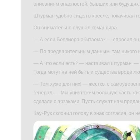
описаниям опасностей, бывших или будущих.
Штурман удобно сидел в кресле, покачивал го
Он внимательно слушал командира.
— А если Беллиора обитаема? — спросил он
— По предварительным данным, там никого н
— А что если есть? — настаивал штурман. —
Тогда могут на ней быть и существа вроде лю
— Тем хуже для них! — жестко, с самоуверен
генерал. — Мы уничтожим большую часть жите
сделали с арзаками. Пусть служат нам предан
Кау-Рук склонил голову в знак согласия, он н