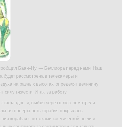
 сообщил Баан-Ну. — Беллиора перед нами. Наш
ра будет рассмотрена в телекамеры и
здуха на разных высотах, определят величину
 силу тяжести. Итак, за работу.
и скафандры и, выйдя через шлюз, осмотрели
альная поверхность корабля покрылась
ния корабля с потоками космической пыли и
анщик сантиметр за сантиметром семнадцать