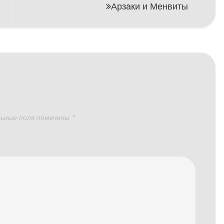
Арзаки и Менвиты
ьные поля помечены
*