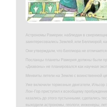
Астрономы Рамерии, наблюдая в сверхмощны
заинтересовались Землей, или Беллиорой, к
Они утверждали, что Беллиора не отличается
Посланцы планеты Рамерия должны были пров
«Диавоны» не планировался как научная экс
Менвиты летели на Землю с воинственной це
Уже включили тормозные двигатели, Ильсор 
Лон-Гор приступил к всеобщему пробуждению 
казались до этого пустынными, сделались те
выходили астрономы, геологи, инженеры, лет