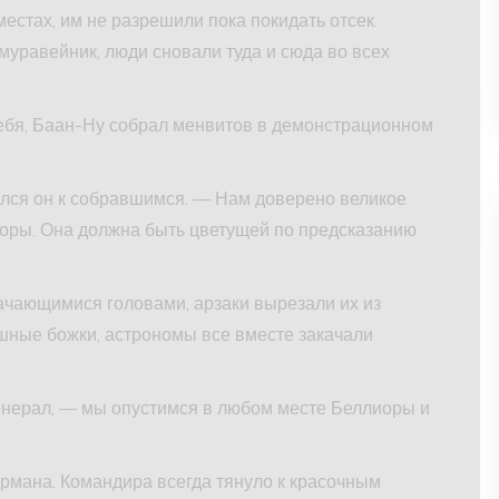
естах, им не разрешили пока покидать отсек.
уравейник, люди сновали туда и сюда во всех
ебя, Баан-Ну собрал менвитов в демонстрационном
лся он к собравшимся. — Нам доверено великое
оры. Она должна быть цветущей по предсказанию
ачающимися головами, арзаки вырезали их из
лушные божки, астрономы все вместе закачали
енерал, — мы опустимся в любом месте Беллиоры и
турмана. Командира всегда тянуло к красочным