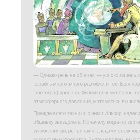
— Однако речь не об этом, — успокоившись,
корабль много-много раз облетит ее. Беллио
сфотографирована. Физики возьмут пробы во
атмосферного давления, математики вычислят
Прежде всего техники, с ними Ильсор, надел
обшивку звездолета. Поначалу когда-то зерк
углублениями, рытвинами-следами столкнове
осколками метеоритов. Будто неведомый чек