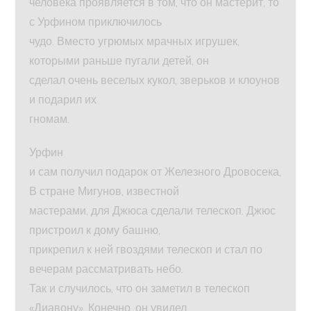
человека проявляется в том, что он мастерит, то
с Урфином приключилось
чудо. Вместо угрюмых мрачных игрушек,
которыми раньше пугали детей, он
сделал очень веселых кукол, зверьков и клоунов
и подарил их
гномам.
Урфин
и сам получил подарок от Железного Дровосека,
В стране Мигунов, известной
мастерами, для Джюса сделали телескоп. Джюс
пристроил к дому башню,
прикрепил к ней гвоздями телескоп и стал по
вечерам рассматривать небо.
Так и случилось, что он заметил в телескоп
«Диавону». Конечно, он увидел