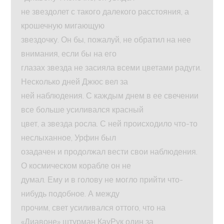
не звездолет с такого далекого расстояния, а
крошечную мигающую
звездочку. Он бы, пожалуй, не обратил на нее
внимания, если бы на его
глазах звезда не засияла всеми цветами радуги.
Несколько дней Джюс вел за
ней наблюдения. С каждым днем в ее свечении
все больше усиливался красный
цвет, а звезда росла. С ней происходило что-то
неслыханное, Урфин был
озадачен и продолжал вести свои наблюдения.
О космическом корабле он не
думал. Ему и в голову не могло прийти что-
нибудь подобное. А между
прочим, свет усиливался оттого, что на
«Диавоне» штурман КауРук один за