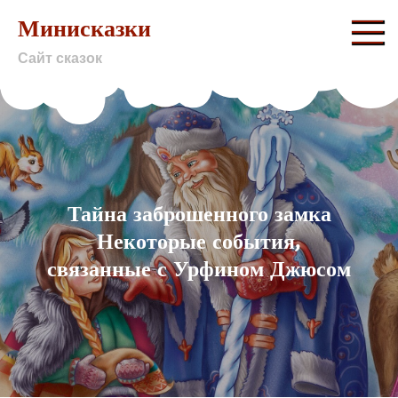
Skip
Минисказки
to
Сайт сказок
content
Тайна заброшенного замка
Некоторые события,
связанные с Урфином Джюсом