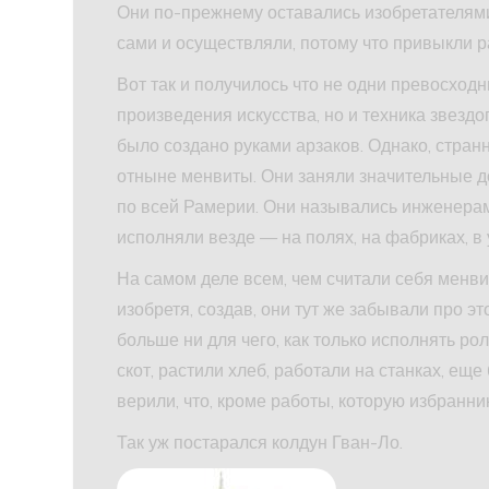
Они по-прежнему оставались изобретателям
сами и осуществляли, потому что привыкли ра
Вот так и получилось что не одни превосхо
произведения искусства, но и техника звезд
было создано руками арзаков. Однако, стран
отныне менвиты. Они заняли значительные д
по всей Рамерии. Они назывались инженерами
исполняли везде — на полях, на фабриках, 
На самом деле всем, чем считали себя менвиты
изобретя, создав, они тут же забывали про эт
больше ни для чего, как только исполнять рол
скот, растили хлеб, работали на станках, ещ
верили, что, кроме работы, которую избранник
Так уж постарался колдун Гван-Ло.