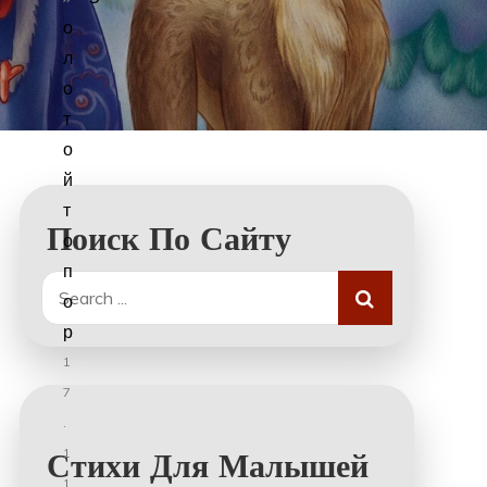
о
л
о
т
о
й
т
Поиск По Сайту
о
п
Search
о
for:
р
1
7
.
1
Стихи Для Малышей
1