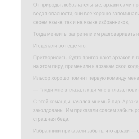
От природы любознательные, арзаки сами пр
ведая опасности, они все хорошо запоминали
своем языке, так и на языке избранников,
Тогда менвиты запретили им разговаривать н
И сделали вот еще что.
Притворились, будто приглашают арзаков в го
на этом пиру, применили к арзакам свои кол
Ильсор хорошо помнит первую команду менви
— Гляди мне в глаза, гляди мне в глаза, пови
С этой команды начался мнимый пир. Арзаки,
заколдованы. Им приказали совсем забыть ро
страшная беда.
Избранники приказали забыть, что арзаки — 