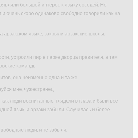
оявляли большой интерес к языку соседей. Не
 и очень скоро одинаково свободно говорили как на
а арзакском языке, закрыли арзакские школы.
сти, устроили пир в парке дворца правителя, а там,
довские команды.
тов, она неизменно одна и та же:
нуйся мне, чужестранец!
 как люди воспитанные, глядели в глаза и были все
дной язык, и арзаки забыли. Случилась и более
свободные люди, и те забыли.