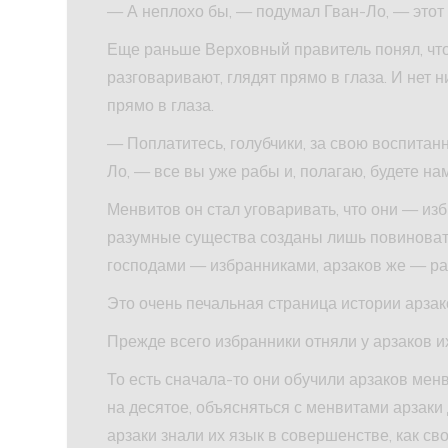
— А неплохо бы, — подумал Гван-Ло, — этот т
Еще раньше Верховный правитель понял, что
разговаривают, глядят прямо в глаза. И нет 
прямо в глаза.
— Поплатитесь, голубчики, за свою воспитан
Ло, — все вы уже рабы и, полагаю, будете на
Менвитов он стал уговаривать, что они — из
разумные существа созданы лишь повиновать
господами — избранниками, арзаков же — ра
Это очень печальная страница истории арзак
Прежде всего избранники отняли у арзаков 
То есть сначала-то они обучили арзаков менв
на десятое, объясняться с менвитами арзаки
арзаки знали их язык в совершенстве, как сво