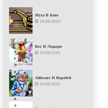
.
2
Муха В Бане
0
19.08.2020
2
5
К
Кот И Лодыри
а
19.08.2020
к
л
и
Айболит И Воробей
с
19.08.2020
а
ш
и
л