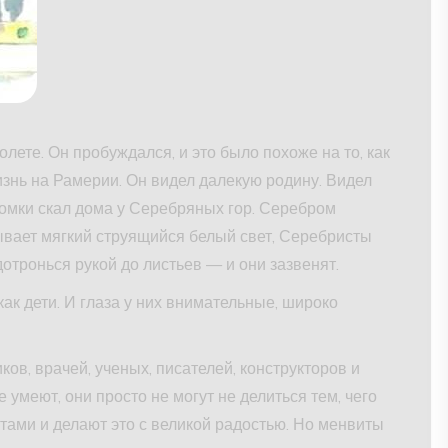
олете. Он пробуждался, и это было похоже на то, как
изнь на Рамерии. Он видел далекую родину. Видел
омки скал дома у Серебряных гор. Серебром
ывает мягкий струящийся белый свет, Серебристы
 дотронься рукой до листьев — и они зазвенят.
ак дети. И глаза у них внимательные, широко
ов, врачей, ученых, писателей, конструкторов и
 умеют, они просто не могут не делиться тем, чего
тами и делают это с великой радостью. Но менвиты