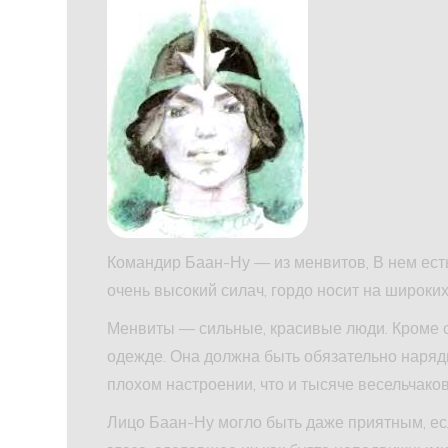
Командир Баан-Ну — из менвитов, В нем есть
очень высокий силач, гордо носит на широки
Менвиты — сильные, красивые люди. Кроме ст
одежде. Она должна быть обязательно нарядн
плохом настроении, что и тысяче весельчаков
Лицо Баан-Ну могло быть даже приятным, е