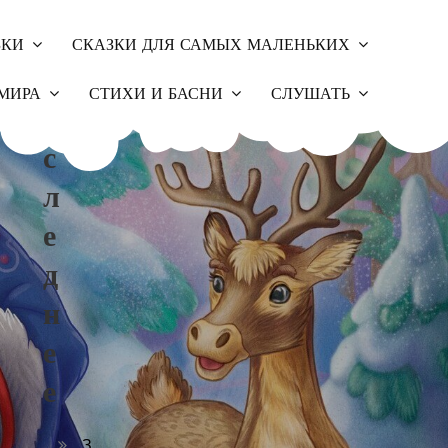
ЗКИ
СКАЗКИ ДЛЯ САМЫХ МАЛЕНЬКИХ
П
МИРА
СТИХИ И БАСНИ
СЛУШАТЬ
О
С
Л
Е
Д
Н
Е
Е
З