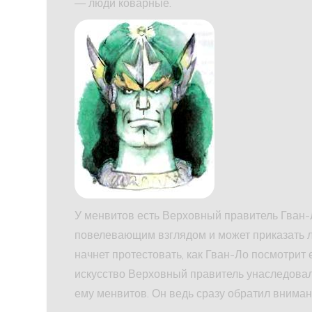
— люди коварные.
У менвитов есть Верховный правитель Гван-Л
повелевающим взглядом и может приказать лю
начнет протестовать, как Гван-Ло посмотрит 
искусство Верховный правитель унаследовал
ему менвитов. Он ведь сразу обратил вниман