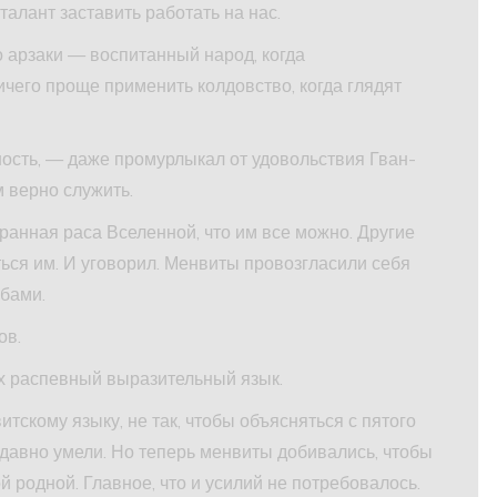
алант заставить работать на нас.
 арзаки — воспитанный народ, когда
ничего проще применить колдовство, когда глядят
ность, — даже промурлыкал от удовольствия Гван-
м верно служить.
бранная раса Вселенной, что им все можно. Другие
ся им. И уговорил. Менвиты провозгласили себя
бами.
ов.
их распевный выразительный язык.
итскому языку, не так, чтобы объясняться с пятого
 давно умели. Но теперь менвиты добивались, чтобы
й родной. Главное, что и усилий не потребовалось.