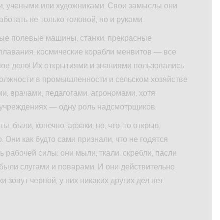
и, учеными или художниками. Свои замыслы они
ботать не только головой, но и руками.
дные полевые машины, станки, прекрасные
оплавания, космические корабли менвитов — все
ное дело! Их открытиями и знаниями пользовались
олжности в промышленности и сельском хозяйстве
, врачами, педагогами, агрономами, хотя
в учреждениях — одну роль надсмотрщиков.
, были, конечно, арзаки, но, что-то открыв,
о. Они как будто сами признали, что не годятся
ь рабочей силы: они мыли, ткали, скребли, пасли
е были слугами и поварами. И они действительно
и зовут черной, у них никаких других дел нет.