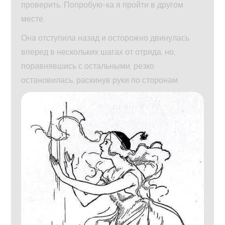
проверить. Попробую-ка я пройти в другом
месте.
Она отступила назад и осторожно двинулась
вперед в нескольких шагах от отряда, но,
поравнявшись с остальными, резко
остановилась, раскинув руки по сторонам.