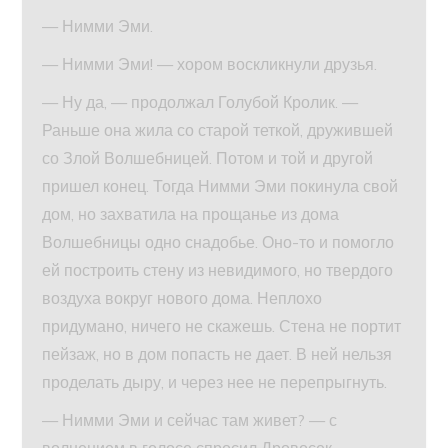
— Нимми Эми.
— Нимми Эми! — хором воскликнули друзья.
— Ну да, — продолжал Голубой Кролик. —
Раньше она жила со старой теткой, дружившей
со Злой Волшебницей. Потом и той и другой
пришел конец. Тогда Нимми Эми покинула свой
дом, но захватила на прощанье из дома
Волшебницы одно снадобье. Оно-то и помогло
ей построить стену из невидимого, но твердого
воздуха вокруг нового дома. Неплохо
придумано, ничего не скажешь. Стена не портит
пейзаж, но в дом попасть не дает. В ней нельзя
проделать дыру, и через нее не перепрыгнуть.
— Нимми Эми и сейчас там живет? — с
волнением в голосе спросил Дровосек.