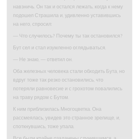
навзничь. Он так и остался лежать, когда к нему
подошел Страшила и, удивленно уставившись
на него, спросил:
— Что случилось? Почему ты так остановился?
Бут сел и стал изумленно оглядываться.
— Не знаю, — ответил он.
Оба железных человека стали обходить Бута, но
вдруг тоже так резко остановились, что
потеряли равновесие и с грохотом повалились
на траву рядом с Бутом.
К ним приблизилась Многоцветка. Она
рассмеялась, увидев это странное зрелище, и,
споткнувшись, тоже упала.
Все были крайне озадачены случившимся, а