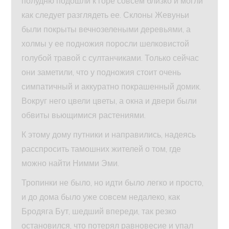
полудню подошли к горе совсем близко и могли
как следует разглядеть ее. Склоны Жевуньи
были покрыты вечнозелеными деревьями, а
холмы у ее подножия поросли шелковистой
голубой травой с султанчиками. Только сейчас
они заметили, что у подножия стоит очень
симпатичный и аккуратно покрашенный домик.
Вокруг него цвели цветы, а окна и двери были
обвиты вьющимися растениями.
К этому дому путники и направились, надеясь
расспросить тамошних жителей о том, где
можно найти Нимми Эми.
Тропинки не было, но идти было легко и просто,
и до дома было уже совсем недалеко, как
Бродяга Бут, шедший впереди, так резко
остановился, что потерял равновесие и упал