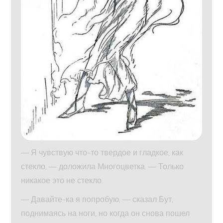
— Я чувствую что-то твердое и гладкое, как
стекло, — доложила Многоцветка. — Только
никакое это не стекло.
— Давайте-ка я попробую, — сказал Бут,
поднимаясь на ноги, но когда он снова пошел