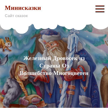
Skip
Минисказки
to
Сайт сказок
content
Железный Дровосек из
Страны Оз
Волшебство Многоцветен