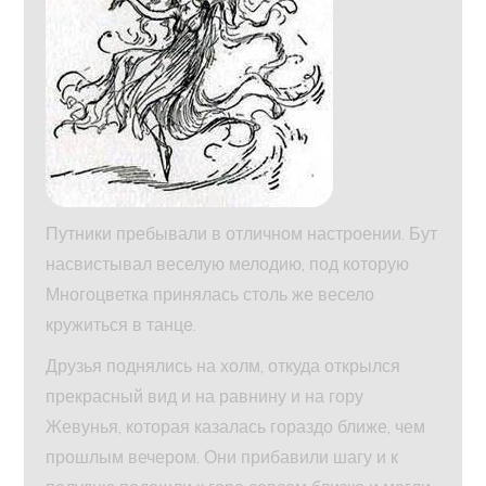
Путники пребывали в отличном настроении. Бут
насвистывал веселую мелодию, под которую
Многоцветка принялась столь же весело
кружиться в танце.
Друзья поднялись на холм, откуда открылся
прекрасный вид и на равнину и на гору
Жевунья, которая казалась гораздо ближе, чем
прошлым вечером. Они прибавили шагу и к