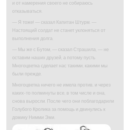
и от намерения своего не собираюсь
отказываться.
— Я тоже! — сказал Капитан Штурм. —
Настоящий солдат не станет уклоняться от
выполнения долга.
— Мы же с Бутом, — сказал Страшила, — не
оставим наших друзей, а потому пусть
Многоцветка сделает нас такими, какими мы
были прежде.
Многоцветка ничего не имела против, и через
каких-то полминуты все, в том числе и она,
снова выросли. После чего они поблагодарили
Голубого Кролика за помощь и двинулись к
домику Нимми Эми.