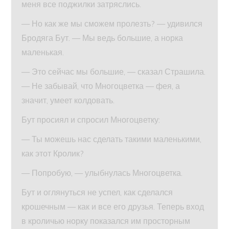
меня все поджилки затряслись.
— Но как же мы сможем пролезть? — удивился
Бродяга Бут. — Мы ведь большие, а норка
маленькая.
— Это сейчас мы большие, — сказал Страшила.
— Не забывай, что Многоцветка — фея, а
значит, умеет колдовать.
Бут просиял и спросил Многоцветку:
— Ты можешь нас сделать такими маленькими,
как этот Кролик?
— Попробую, — улыбнулась Многоцветка.
Бут и оглянуться не успел, как сделался
крошечным — как и все его друзья. Теперь вход
в кроличью норку показался им просторным