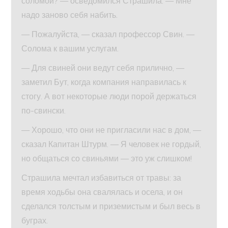
соломой? — осведомился Страшила. — Мне
надо заново себя набить.
— Пожалуйста, — сказал профессор Свин. —
Солома к вашим услугам.
— Для свиней они ведут себя прилично, —
заметил Бут, когда компания направилась к
стогу. А вот некоторые люди порой держаться
по-свински.
— Хорошо, что они не пригласили нас в дом, —
сказал Капитан Штурм. — Я человек не гордый,
но общаться со свиньями — это уж слишком!
Страшила мечтал избавиться от травы: за
время ходьбы она свалялась и осела, и он
сделался толстым и приземистым и был весь в
буграх.