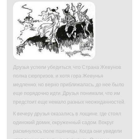
Друзья успели убедиться, что Страна Жевунов
полна сюрпризов, и хотя гора Жевунья
медленно, но верно приближалась, до нее было
еще порядочно идти. Друзья понимали, что им
предстоит еще немало разных неожиданностей.
К вечеру друзья оказались в лощине, где стоял
одинокий домик, окруженный садом. Вокруг
раскинулось поле пшеницы. Когда они увидели