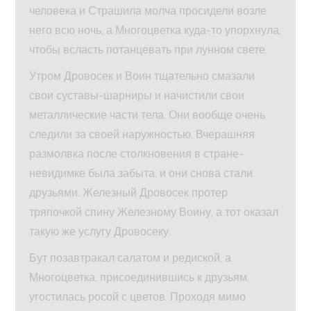
человека и Страшила молча просидели возле
него всю ночь, а Многоцветка куда-то упорхнула,
чтобы всласть потанцевать при лунном свете.
Утром Дровосек и Воин тщательно смазали
свои суставы-шарниры и начистили свои
металлические части тела. Они вообще очень
следили за своей наружностью. Вчерашняя
размолвка после столкновения в стране-
невидимке была забыта, и они снова стали
друзьями. Железный Дровосек протер
тряпочкой спину Железному Воину, а тот оказал
такую же услугу Дровосеку.
Бут позавтракал салатом и редиской, а
Многоцветка, присоединившись к друзьям,
угостилась росой с цветов. Проходя мимо