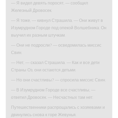
— Я видел девять поросят, — сообщил
Железный Дровосек.
— Я тоже, — кивнул Страшила. — Они живут в
Изумрудном Городе под опекой Волшебника. Он
выучил их разным штучкам.
— Они не подросли? — осведомилась миссис
Свин.
— Нет, — сказал Страшила. — Как и все дети
Страны Оз, они остаются детьми.
— Но они счастливы? — спросила миссис Свин.
— В Изумрудном Городе все счастливы, —
ответил Дровосек. — Несчастных там нет.
Путешественники распрощались с хозяевами и
двинулись снова к горе Жевунья.