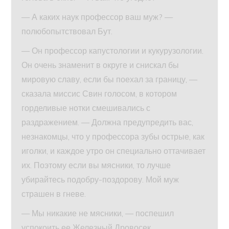
— А каких наук профессор ваш муж? —
полюбопытствовал Бут.
— Он профессор капустологии и кукурузологии.
Он очень знаменит в округе и снискал бы
мировую славу, если бы поехал за границу, —
сказала миссис Свин голосом, в котором
горделивые нотки смешивались с
раздражением. — Должна предупредить вас,
незнакомцы, что у профессора зубы острые, как
иголки, и каждое утро он специально оттачивает
их. Поэтому если вы мясники, то лучше
убирайтесь подобру-поздорову. Мой муж
страшен в гневе.
— Мы никакие не мясники, — поспешил
успокоить ее Железный Дровосек.