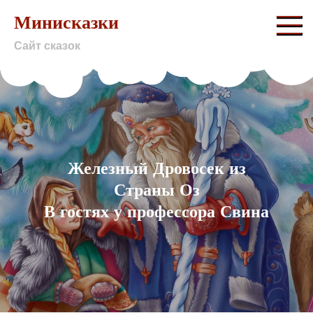
Skip
Минисказки
to
Сайт сказок
content
Железный Дровосек из
Страны Оз
В гостях у профессора Свина