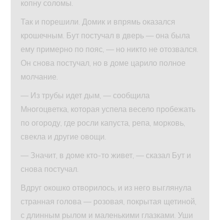
копну соломы.
Так и порешили. Домик и впрямь оказался
крошечным. Бут постучал в дверь — она была
ему примерно по пояс, — но никто не отозвался.
Он снова постучал, но в доме царило полное
молчание.
— Из трубы идет дым, — сообщила
Многоцветка, которая успела весело пробежать
по огороду, где росли капуста, репа, морковь,
свекла и другие овощи.
— Значит, в доме кто-то живет, — сказал Бут и
снова постучал.
Вдруг окошко отворилось, и из него выглянула
странная голова — розовая, покрытая щетиной,
с длинным рылом и маленькими глазками. Уши