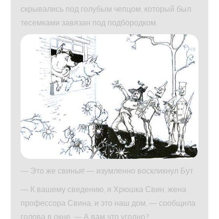
скрывались под голубым чепцом, который был
тесемками завязан под подбородком.
— Это же свинья! — изумленно воскликнул Бут.
— К вашему сведению, я Хрюшка Свин, жена
профессора Свина, и это наш дом, — сообщила
голова в окне. — А вам что угодно?