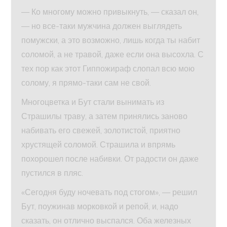
— Ко многому можно привыкнуть, — сказал он,
— но все-таки мужчина должен выглядеть
помужски, а это возможно, лишь когда ты набит
соломой, а не травой, даже если она высохла. С
тех пор как этот Гиппожираф слопал всю мою
солому, я прямо-таки сам не свой.
Многоцветка и Бут стали вынимать из
Страшилы траву, а затем принялись заново
набивать его свежей, золотистой, приятно
хрустящей соломой. Страшила и впрямь
похорошел после набивки. От радости он даже
пустился в пляс.
«Сегодня буду ночевать под стогом», — решил
Бут, поужинав морковкой и репой, и, надо
сказать, он отлично выспался. Оба железных