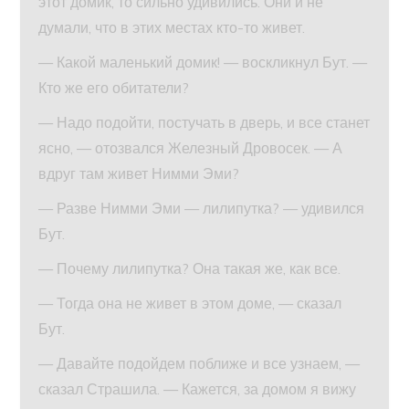
этот домик, то сильно удивились. Они и не
думали, что в этих местах кто-то живет.
— Какой маленький домик! — воскликнул Бут. —
Кто же его обитатели?
— Надо подойти, постучать в дверь, и все станет
ясно, — отозвался Железный Дровосек. — А
вдруг там живет Нимми Эми?
— Разве Нимми Эми — лилипутка? — удивился
Бут.
— Почему лилипутка? Она такая же, как все.
— Тогда она не живет в этом доме, — сказал
Бут.
— Давайте подойдем поближе и все узнаем, —
сказал Страшила. — Кажется, за домом я вижу