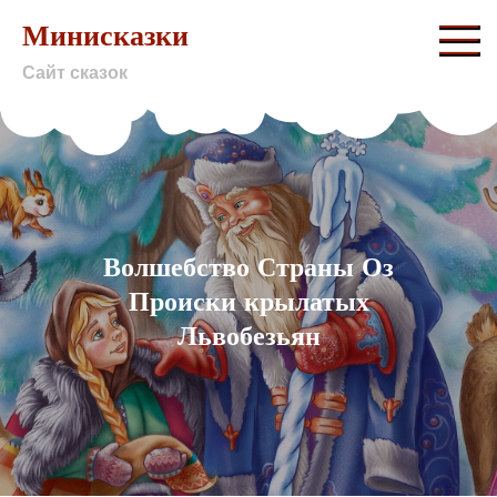
Skip
Минисказки
to
Сайт сказок
content
Волшебство Страны Оз
Происки крылатых
Львобезьян