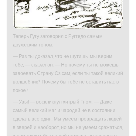
Теперь Гугу заговорил с Руггедо самым
дружеским тоном.
— Раз ты доказал, что не шутишь, мы верим
тебе, — сказал он. — Но почему ты не можешь
завоевать Страну Оз сам, если ты такой великий
волшебник? Почему бы тебе не оставить нас в
покое?
— Увы! — воскликнул хитрый Гном. — Даже
самый великий маг и чародей не в состоянии
сделать все один. Мы умеем превращать людей
в зверей и наоборот, но мы не умеем сражаться,
и нам одним, без вашей помощи, не завоевать