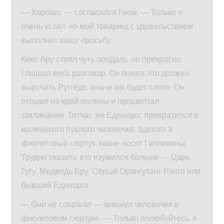
— Хорошо, — согласился Гном. — Только я
очень устал, но мой товарищ с удовольствием
выполнит вашу просьбу.
Кики Ару стоял чуть поодаль, но прекрасно
слышал весь разговор. Он понял, что должен
выручать Руггедо, иначе им будет плохо. Он
отошел на край поляны и прошептал
заклинание. Тотчас же Единорог превратился в
маленького пухлого человечка, одетого в
фиолетовый сюртук, какие носят Гилликины.
Трудно сказать, кто изумился больше — Царь
Гугу, Медведь Бру, Серый Орангутанг Ранго или
бывший Единорог.
— Они не соврали! — крикнул человечек в
фиолетовом сюртуке. — Только полюбуйтесь, в