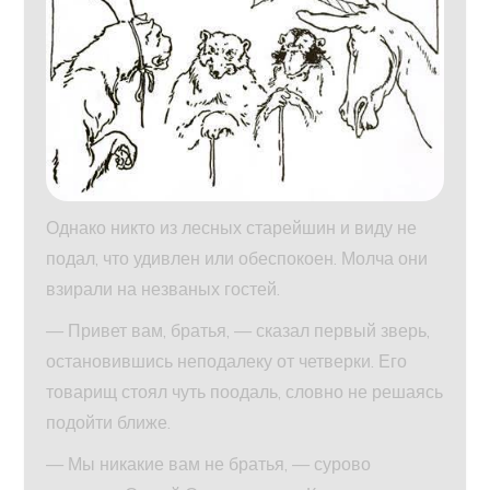
Однако никто из лесных старейшин и виду не
подал, что удивлен или обеспокоен. Молча они
взирали на незваных гостей.
— Привет вам, братья, — сказал первый зверь,
остановившись неподалеку от четверки. Его
товарищ стоял чуть поодаль, словно не решаясь
подойти ближе.
— Мы никакие вам не братья, — сурово