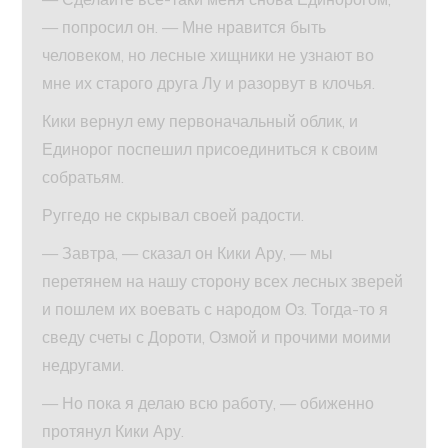
— попросил он. — Мне нравится быть
человеком, но лесные хищники не узнают во
мне их старого друга Лу и разорвут в клочья.
Кики вернул ему первоначальный облик, и
Единорог поспешил присоединиться к своим
собратьям.
Руггедо не скрывал своей радости.
— Завтра, — сказал он Кики Ару, — мы
перетянем на нашу сторону всех лесных зверей
и пошлем их воевать с народом Оз. Тогда-то я
сведу счеты с Дороти, Озмой и прочими моими
недругами.
— Но пока я делаю всю работу, — обиженно
протянул Кики Ару.