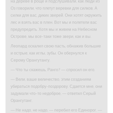
на дереве в роще и подслушивали, как люди из
Оз говорили, что плетут веревки для силков. А
силки для вас, диких зверей. Они хотят окружить
лес и взять вас в плен. Вот мы и полетели вас
предупредить. Хотя мы и живем на Небесном
Острове, мы все-таки тоже звери, как и вы.
Леопард оскалил свою пасть, обнажив большие
и острые, как иглы, зубы. Он обернулся к
Серому Орангутангу.
— Что ты скажешь, Ранго? — спросил он его.
— Вели, ваше величество, этим созданиям
убираться подобру-поздорову. Сдается мне, они
задумали что-то недоброе, — ответил Серый
Орангутанг.
— Не надо, не надо, — перебил его Единорог. —