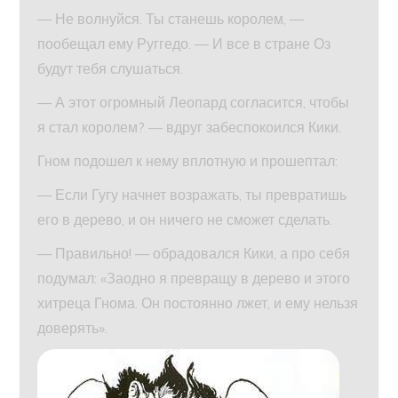
— Не волнуйся. Ты станешь королем, —
пообещал ему Руггедо. — И все в стране Оз
будут тебя слушаться.
— А этот огромный Леопард согласится, чтобы
я стал королем? — вдруг забеспокоился Кики.
Гном подошел к нему вплотную и прошептал:
— Если Гугу начнет возражать, ты превратишь
его в дерево, и он ничего не сможет сделать.
— Правильно! — обрадовался Кики, а про себя
подумал: «Заодно я превращу в дерево и этого
хитреца Гнома. Он постоянно лжет, и ему нельзя
доверять».