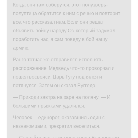
Когда они там соберутся, этот полузверь-
полуптица обратится к ним с речью и повторит
все, что рассказал нам. Если они решат
объявить войну народу Оз, который задумал
поработить нас, я сам поведу в бой нашу
армию.
Ранго тотчас же отправился исполнять
распоряжение. Медведь что-то проворчал и
пошел восвояси. Царь Гугу поднялся и
потянулся. Затем он сказал Руггедо:
— Приходи завтра на заре на поляну. — И
большими прыжками удалился.
Человек— единорог, оказавшись один с
незнакомцами, прекратил веселиться.
— Сделайте все-таки меня снова Единорогом,