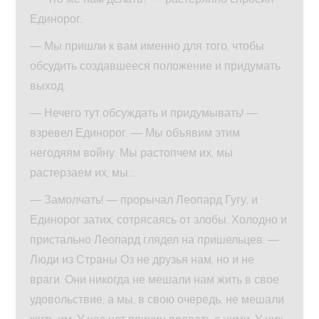
Единорог.
— Мы пришли к вам именно для того, чтобы
обсудить создавшееся положение и придумать
выход.
— Нечего тут обсуждать и придумывать! —
взревел Единорог. — Мы объявим этим
негодяям войну. Мы растопчем их, мы
растерзаем их, мы…
— Замолчать! — прорычал Леопард Гугу, и
Единорог затих, сотрясаясь от злобы. Холодно и
пристально Леопард глядел на пришельцев. —
Люди из Страны Оз не друзья нам, но и не
враги. Они никогда не мешали нам жить в свое
удовольствие, а мы, в свою очередь, не мешали
жить им. У нас нет причин воевать с ними. У них