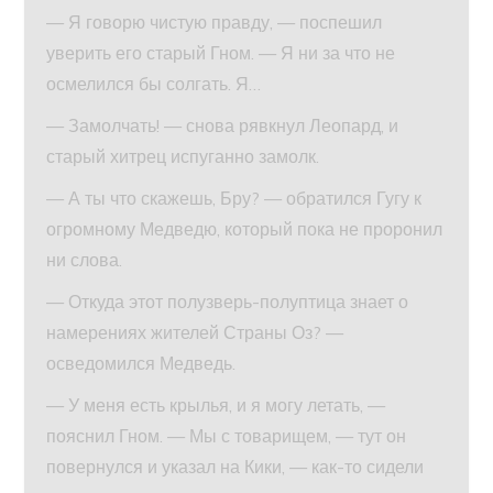
— Я говорю чистую правду, — поспешил
уверить его старый Гном. — Я ни за что не
осмелился бы солгать. Я…
— Замолчать! — снова рявкнул Леопард, и
старый хитрец испуганно замолк.
— А ты что скажешь, Бру? — обратился Гугу к
огромному Медведю, который пока не проронил
ни слова.
— Откуда этот полузверь-полуптица знает о
намерениях жителей Страны Оз? —
осведомился Медведь.
— У меня есть крылья, и я могу летать, —
пояснил Гном. — Мы с товарищем, — тут он
повернулся и указал на Кики, — как-то сидели