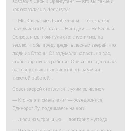
возразил Серый Орангутанг. — Кто вы такие и
как оказались в Лесу Гугу?
— Мы Крылатые Львобезьяны, — отозвался
находчивый Руггедо. — Наш дом — Небесный
Остров, и мы покинули его: спустились на
землю, чтобы предупредить лесных зверей, что
люди из Страны Оз задумали напасть на вас,
чтобы обратить в рабство. Они хотят сделать из
вас своих вьючных животных и замучить
тяжелой работой…
Совет зверей отозвался глухим рычанием.
— Кто же эти смельчаки? — осведомился
Единорог Лу, поднимаясь на ноги.
— Люди из Страны Оз, — повторил Руггедо.
— Что же нам делать? — растерянно спросил