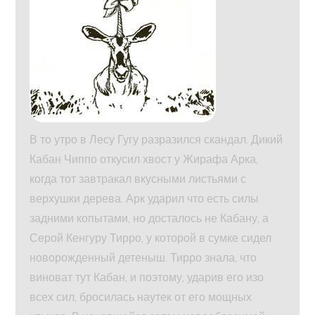
В то утро в Лесу Гугу разразился скандал. Дикий
Кабан Чиппо откусил хвост у Жирафа Арка,
когда тот завтракал вкусными листьями с
верхушки дерева. Арк ударил что есть силы
задними копытами, но досталось не Кабану, а
Серой Кенгуру Тирро, у которой в сумке сидел
новорожденный детеныш. Тирро знала, что
виноват тут Кабан, и поэтому, ударив его изо
всех сил, бросилась наутек от его мощных