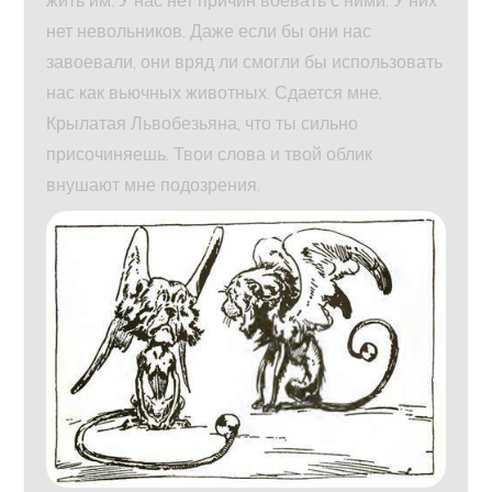
нет невольников. Даже если бы они нас
завоевали, они вряд ли смогли бы использовать
нас как вьючных животных. Сдается мне,
Крылатая Львобезьяна, что ты сильно
присочиняешь. Твои слова и твой облик
внушают мне подозрения.