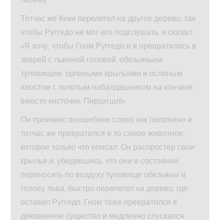
Тотчас же Кики перелетел на другое дерево, так
чтобы Руггедо не мог его подслушать, и сказал:
«Я хочу, чтобы Гном Руггедо и я превратились в
зверей с львиной головой, обезьяньим
туловищем, орлиными крыльями и ослиным
хвостом с золотым набалдашником на кончике
вместо кисточки. Пирцхгшл!»
Он произнес волшебное слово как положено и
тотчас же превратился в то самое животное,
которое только что описал. Он распростер свои
крылья и, убедившись, что они в состоянии
переносить по воздуху туловище обезьяны и
голову льва, быстро перелетел на дерево, где
оставил Руггедо. Гном тоже превратился в
диковинное существо и медленно спускался