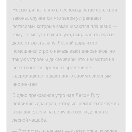
Несмотря на то что в лесном царстве есть свои
законы, случается, что звери устраивают
потасовки, которые заканчиваются плачевно —
кому-то могут откусить ухо, выцарапать глаз и
даже отгрызть лапу. Лесной царь и его
помощники строго наказывают виновников, но
так уж устроены дикие звери, что, несмотря на
все строгости, время от времени не
сдерживаются и дают волю своим свирепым
инстинктам.
В одно прекрасное утро над Лесом Гугу
появились два орла, которые, немного покружив
в вышине, сели на ветку высокого дерева в
лесной чащобе.
— Вот тут мы и начнем, — сказал один из орлов,