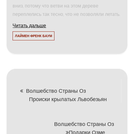
вниз, потому что ветви на этом дереве
переплелись так тесно, что не позволяли летать.
Читать дальше
ЛАЙМЕН ФРЕНК БАУМ
Навигация
Волшебство Страны Оз
Происки крылатых Львобезьян
по
записям
Волшебство Страны Оз
Подарки Озме