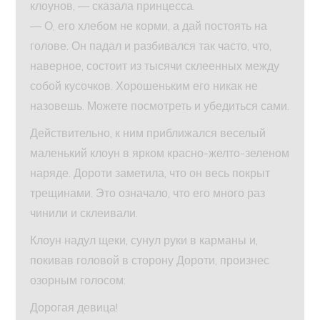
клоунов, — сказала принцесса.
— О, его хлебом не корми, а дай постоять на
голове. Он падал и разбивался так часто, что,
наверное, состоит из тысячи склеенных между
собой кусочков. Хорошеньким его никак не
назовешь. Можете посмотреть и убедиться сами.
Действительно, к ним приближался веселый
маленький клоун в ярком красно-желто-зеленом
наряде. Дороти заметила, что он весь покрыт
трещинами. Это означало, что его много раз
чинили и склеивали.
Клоун надул щеки, сунул руки в карманы и,
покивав головой в сторону Дороти, произнес
озорным голосом:
Дорогая девица!