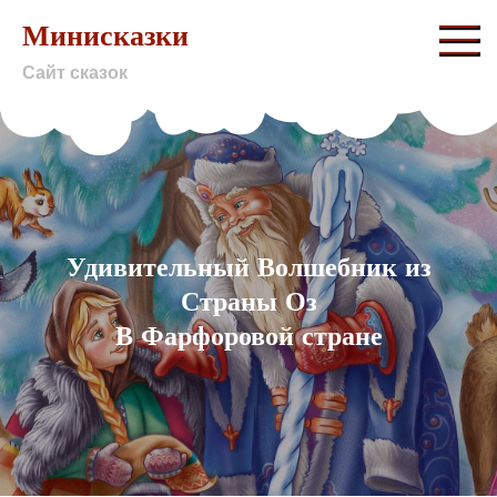
Skip
Минисказки
to
Сайт сказок
content
Удивительный Волшебник из
Страны Оз
В Фарфоровой стране