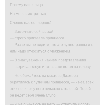
Почему ваши лица
На меня смотрят так,
Словно вас ест червяк?
— Замолчите сейчас же!
— строго приказала принцесса.
— Разве вы не видите, что это чужестранцы и к
ним надо относиться с уважением.
— В знак уважения начнем представление!
— вскричал клоун и тотчас же встал на голову.
— Не обижайтесь на мистера Джокера, —
обратилась к путникам принцесса, — из-за всех
этих починок у него неважно с головой. Порой
он ведет себя очень глупо.
— Я не обижаюсь на него, — ответила Дороти.