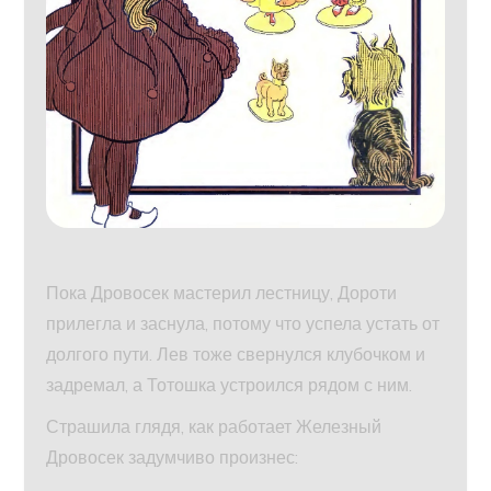
Пока Дровосек мастерил лестницу, Дороти
прилегла и заснула, потому что успела устать от
долгого пути. Лев тоже свернулся клубочком и
задремал, а Тотошка устроился рядом с ним.
Страшила глядя, как работает Железный
Дровосек задумчиво произнес: