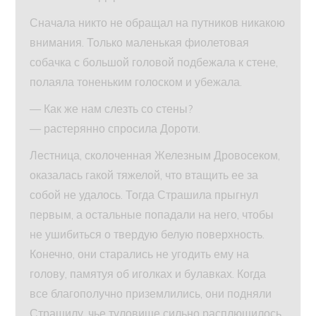
Сначала никто не обращал на путников никакою
внимания. Только маленькая фиолетовая
собачка с большой головой подбежала к стене,
полаяла тоненьким голоском и убежала.
— Как же нам слезть со стены?
— растерянно спросила Дороти.
Лестница, сколоченная Железным Дровосеком,
оказалась гакой тяжелой, что втащить ее за
собой не удалось. Тогда Страшила прыгнул
первым, а остальные попадали на него, чтобы
не ушибиться о твердую белую поверхность.
Конечно, они старались не угодить ему на
голову, памятуя об иголках и булавках. Когда
все благополучно приземлились, они подняли
Страшилу, чье туловище сильно расплющилось,