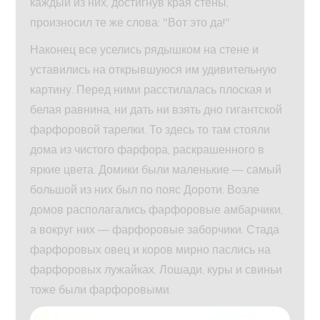
каждый из них, достигнув края стены,
произносил те же слова: "Вот это да!"
Наконец все уселись рядышком на стене и
уставились на открывшуюся им удивительную
картину. Перед ними расстилалась плоская и
белая равнина, ни дать ни взять дно гигантской
фарфоровой тарелки. То здесь то там стояли
дома из чистого фарфора, раскрашенного в
яркие цвета. Домики были маленькие — самый
большой из них был по пояс Дороти. Возле
домов располагались фарфоровые амбарчики,
а вокруг них — фарфоровые заборчики. Стада
фарфоровых овец и коров мирно паслись на
фарфоровых лужайках. Лошади, куры и свиньи
тоже были фарфоровыми.