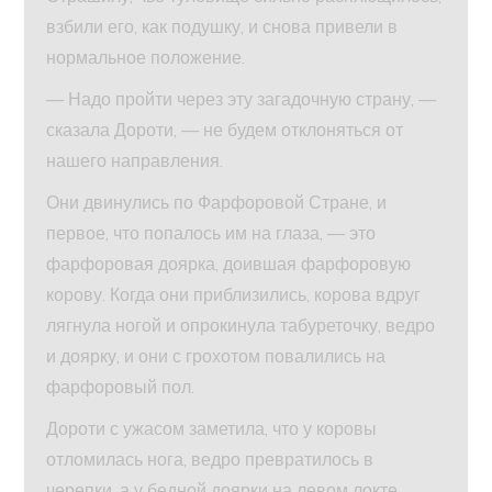
взбили его, как подушку, и снова привели в
нормальное положение.
— Надо пройти через эту загадочную страну, —
сказала Дороти, — не будем отклоняться от
нашего направления.
Они двинулись по Фарфоровой Стране, и
первое, что попалось им на глаза, — это
фарфоровая доярка, доившая фарфоровую
корову. Когда они приблизились, корова вдруг
лягнула ногой и опрокинула табуреточку, ведро
и доярку, и они с грохотом повалились на
фарфоровый пол.
Дороти с ужасом заметила, что у коровы
отломилась нога, ведро превратилось в
черепки, а у бедной доярки на левом локте