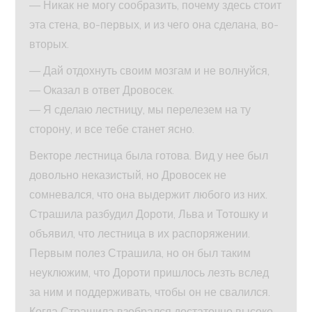
— Никак не могу сообразить, почему здесь стоит
эта стена, во-первых, и из чего она сделана, во-
вторых.
— Дай отдохнуть своим мозгам и не волнуйся,
— Оказал в ответ Дровосек.
— Я сделаю лестницу, мы перелезем на ту
сторону, и все тебе станет ясно.
Векторе лестница была готова. Вид у нее был
довольно неказистый, но Дровосек не
сомневался, что она выдержит любого из них.
Страшила разбудил Дороти, Льва и Тотошку и
объявил, что лестница в их распоряжении.
Первым полез Страшила, но он был таким
неуклюжим, что Дороти пришлось лезть вслед
за ним и поддерживать, чтобы он не свалился.
Когда Страшила взобрался достаточно высоко,