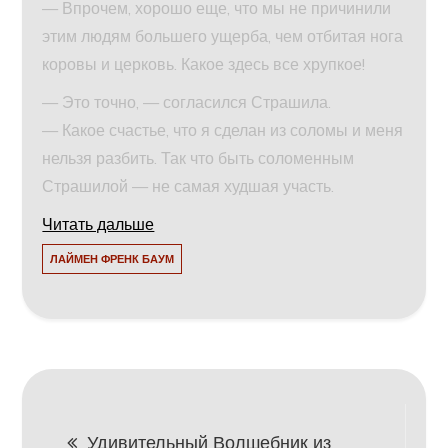
— Впрочем, хорошо еще, что мы не причинили
этим людям большего ущерба, чем отбитая нога
коровы и церковь. Какое здесь все хрупкое!
— Это точно, — согласился Страшила.
— Какое счастье, что я сделан из соломы и меня
нельзя разбить. Так что быть соломенным
Страшилой — не самая худшая участь.
Читать дальше
ЛАЙМЕН ФРЕНК БАУМ
Навигация
Удивительный Волшебник из