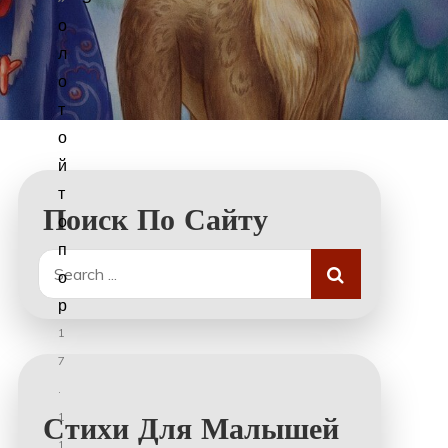
о
л
о
т
о
й
т
Поиск По Сайту
о
п
Search
о
for:
р
1
7
.
1
Стихи Для Малышей
1