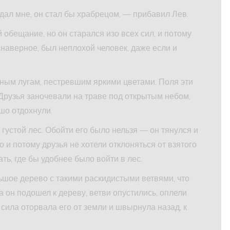
дал мне, он стал бы храбрецом, — прибавил Лев.
 обещание, но он старался изо всех сил, и потому
, наверное, был неплохой человек, даже если и
ным лугам, пестревшим яркими цветами. Поля эти
Друзья заночевали на траве под открытым небом,
шо отдохнули.
 густой лес. Обойти его было нельзя — он тянулся и
о и потому друзья не хотели отклоняться от взятого
ть, где бы удобнее было войти в лес.
ьшое дерево с такими раскидистыми ветвями, что
 он подошел к дереву, ветви опустились, оплели
я сила оторвала его от земли и швырнула назад, к