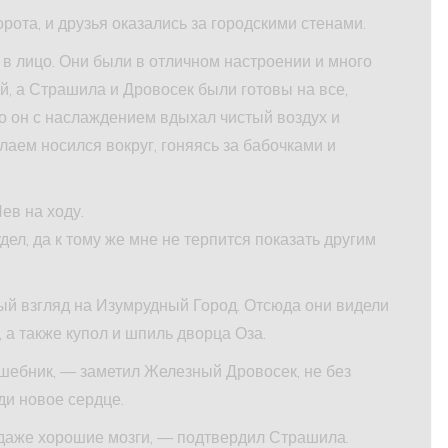
ота, и друзья оказались за городскими стенами.
 в лицо. Они были в отличном настроении и много
й, а Страшила и Дровосек были готовы на все,
то он с наслаждением вдыхал чистый воздух и
лаем носился вокруг, гоняясь за бабочками и
ев на ходу.
удел, да к тому же мне не терпится показать другим
ый взгляд на Изумрудный Город. Отсюда они видели
 а также купол и шпиль дворца Оза.
лшебник, — заметил Железный Дровосек, не без
уди новое сердце.
 даже хорошие мозги, — подтвердил Страшила.