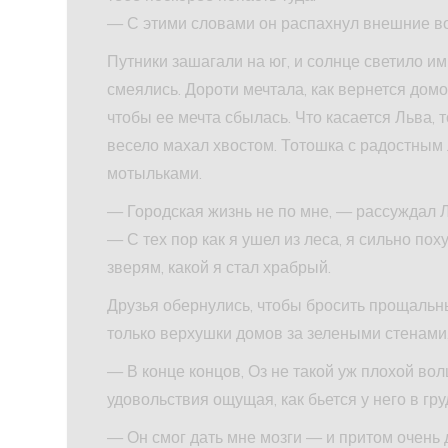
— С этими словами он распахнул внешние вор
Путники зашагали на юг, и солнце светило им
смеялись. Дороти мечтала, как вернется домо
чтобы ее мечта сбылась. Что касается Льва, 
весело махал хвостом. Тотошка с радостным 
мотыльками.
— Городская жизнь не по мне, — рассуждал Л
— С тех пор как я ушел из леса, я сильно пох
зверям, какой я стал храбрый.
Друзья обернулись, чтобы бросить прощальн
только верхушки домов за зелеными стенами,
— В конце концов, Оз не такой уж плохой во
удовольствия ощущая, как бьется у него в гр
— Он смог дать мне мозги — и притом очень