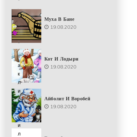
.
2
Муха В Бане
0
19.08.2020
2
5
К
Кот И Лодыри
а
19.08.2020
к
л
и
Айболит И Воробей
с
19.08.2020
а
ш
и
л