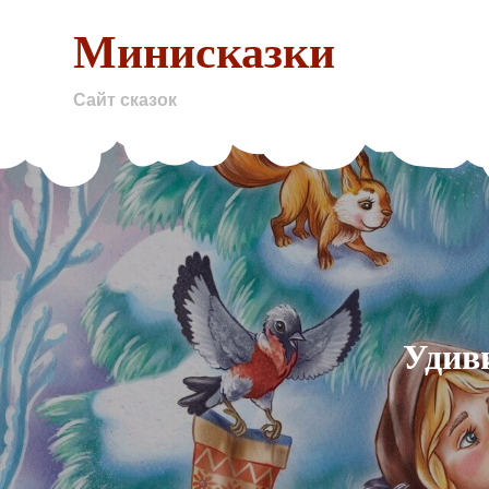
Skip
Минисказки
to
content
Сайт сказок
Удив