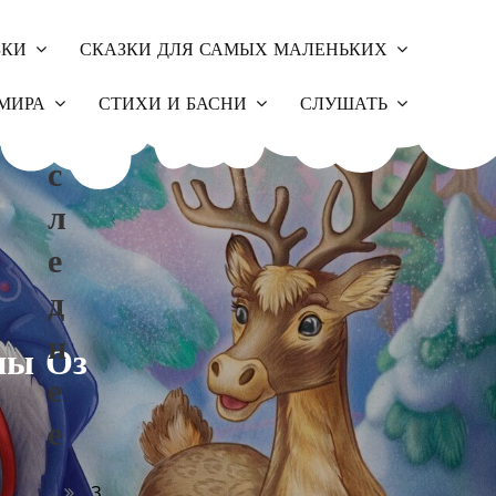
ЗКИ
СКАЗКИ ДЛЯ САМЫХ МАЛЕНЬКИХ
П
МИРА
СТИХИ И БАСНИ
СЛУШАТЬ
О
С
Л
Е
Д
Н
ны Оз
Е
Е
З