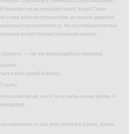
 Зеленой Служанкой и обменялась рукопожатиями с
 проводил их до городских ворот. Когда Страж
они снова затеяли путешествие, он сильно удивился,
прашиваться на неприятности. Но он отомкнул ключом
, а взамен выдал путешественникам немало
Страшиле, — так что возвращайтесь поскорей.
трашила.
ься к себе домой в Канзас.
Стражу:
красном городе, и все были очень ко мне добры. Я
 благодарна.
ами насовсем, но раз тебе хочется в Канзас, желаю