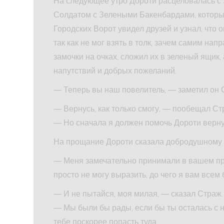
На следующее утро Дороти расцеловалась с
Солдатом с Зелеными Бакенбардами, который
Городских Ворот увидел друзей и узнал, что 
так как не мог взять в толк, зачем самим на
замочки на очках, сложил их в зеленый ящик
напутствий и добрых пожеланий.
— Теперь вы наш повелитель, — заметил он 
— Вернусь, как только смогу, — пообещал С
— Но сначала я должен помочь Дороти вернут
На прощание Дороти сказала добродушному 
— Меня замечательно принимали в вашем пре
просто не могу выразить, до чего я вам всем
— И не пытайся, моя милая, — сказал Страж.
— Мы были бы рады, если бы ты осталась с н
тебе поскорее попасть туда.