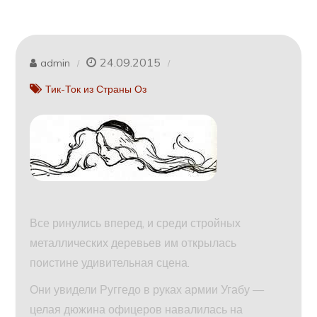
24.09.2015
admin
Тик-Ток из Страны Оз
Все ринулись вперед, и среди стройных
металлических деревьев им открылась
поистине удивительная сцена.
Они увидели Руггедо в руках армии Угабу —
целая дюжина офицеров навалилась на