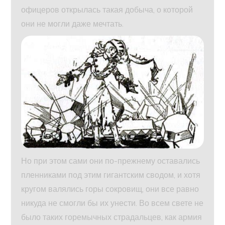
офицеров открылась такая добыча, о которой
они не могли даже мечтать.
Но при этом сами они по-прежнему оставались
пленниками под этим гигантским сводом, и хотя
кругом валялись горы сокровищ, они все равно
никуда не смогли бы их унести. Во всем свете не
было таких горемычных страдальцев, как армия