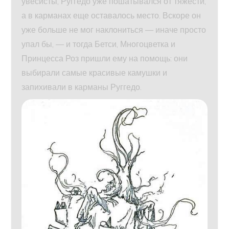
увесисты, Руггедо уже пошатывался от тяжести,
а в карманах еще оставалось место. Вскоре он
уже больше не мог наклониться — иначе просто
упал бы, — и тогда Бетси, Многоцветка и
Принцесса Роз пришли ему на помощь: они
выбирали самые красивые камушки и
запихивали в карманы Руггедо.