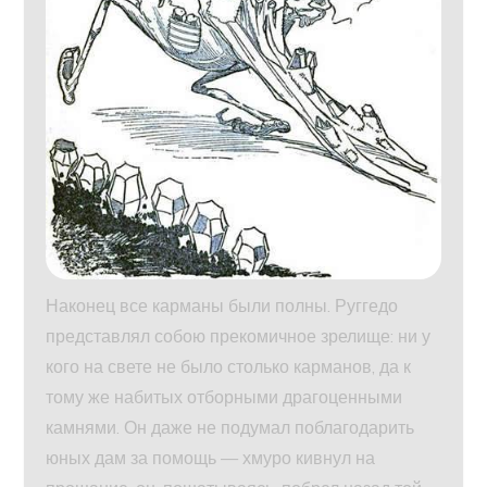
Наконец все карманы были полны. Руггедо
представлял собою прекомичное зрелище: ни у
кого на свете не было столько карманов, да к
тому же набитых отборными драгоценными
камнями. Он даже не подумал поблагодарить
юных дам за помощь — хмуро кивнул на