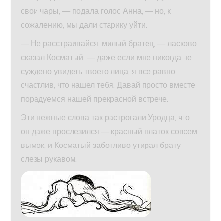
свои чары, — подала голос Анна, — но, к
сожалению, мы дали старику уйти.
— Не расстраивайся, милый братец, — ласково
сказал Косматый, — даже если мне никогда не
суждено увидеть твоего лица, я все равно
счастлив, что нашел тебя. Давай просто вместе
порадуемся нашей прекрасной встрече.
Эти нежные слова так растрогали Уродца, что
он даже прослезился — красный платок совсем
вымок, и Косматый заботливо утирал брату
слезы рукавом.