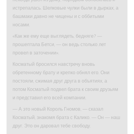
истрепалась. Шелковые чулки были в дырках, а
башмаки давно не чищены и с оббитыми
носами.
«Как же ему еще выглядеть, бедняге? —
прошептала Бетси, — он ведь столько лет
провел в заточении».
Косматый бросился навстречу вновь
обретенному брату и крепко обнял его. Они
постояли, сжимая друг друга в объятиях, а
потом Косматый подвел брата к своим друзьям
и представил его всей компании.
— А это новый Король Гномов, — сказал
Косматый, знакомя брата с Калико. — Он — наш
друг. Это он даровал тебе свободу.