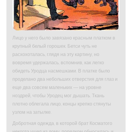
Лицо у него было завязано красным платком в
крупный белый горошек. Бетси чуть не
расхохоталась, глядя на эту картину, но
вовремя удержалась, вспомнив, как легко
обидеть Уродца насмешками. В платке было
проделано два небольших отверстия для глаз и
еще два совсем маленьких — на уровне
ноздрей, чтобы Уродец мог дышать. Ткань
плотно облегала лицо, концы крепко стянуты
узлом на затылке.
Добротная одежда, в которой брат Косматого
некогда ушел из дому, порядком обносилась и