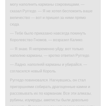
могу наполнить карманы сокровищами, —
сказал Руггедо. — Я не хотел беспокоить ваше
величество — вот и пришел за ними прямо
сюда.
— Тебе было приказано навсегда покинуть
Королевство Гномов, — возразил Калико.
— Я знаю. Я непременно уйду, вот только
наполню карманы, — кротко ответил Руггедо.
— Ладно, наполняй карманы и убирайся, —
согласился новый Король.
Руггедо повиновался. Нагнувшись, он стал
пригоршнями собирать драгоценные камни и
рассовывать их по карманам. Все эти алмазы,
рубины, изумруды, аметисты были довольно