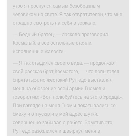
утро я проснулся самым безобразным
человеком на свете. Я так отвратителен, что мне
страшно смотреть на себя в зеркало.
— Бедный братец! — ласково проговорил
Косматый, а все остальные стояли,
исполненные жалости.
— Я так стыдился своего вида, — продолжал
свой рассказ брат Косматого, — что попытался
спрятаться, но жестокий Руггедо выставлял
меня на обозрение всей армии Гномов и
говорил им: «Вот, полюбуйтесь на этого Уродца».
При взгляде на меня Гномы покатывались со
смеху и отпускали в мой адрес шутки,
совершенно забывая о работе. Заметив это,
Руггедо разозлился и швырнул меня в