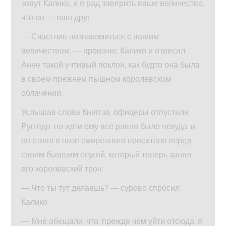
зовут Калико, и я рад заверить ваше величество,
что он — наш друг.
— Счастлив познакомиться с вашим
величеством, — произнес Калико и отвесил
Анне такой учтивый поклон, как будто она была
в своем прежнем пышном королевском
облачении.
Услышав слова Книггза, офицеры отпустили
Руггедо, но идти ему все равно было некуда, и
он стоял в позе смиренного просителя перед
своим бывшим слугой, который теперь занял
его королевский трон.
— Что ты тут делаешь? — сурово спросил
Калико.
— Мне обещали, что, прежде чем уйти отсюда, я