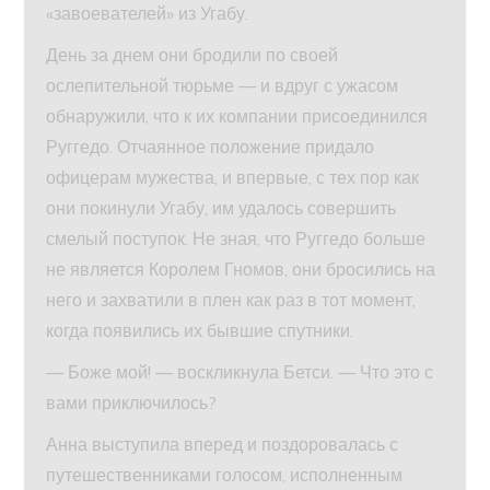
«завоевателей» из Угабу.
День за днем они бродили по своей
ослепительной тюрьме — и вдруг с ужасом
обнаружили, что к их компании присоединился
Руггедо. Отчаянное положение придало
офицерам мужества, и впервые, с тех пор как
они покинули Угабу, им удалось совершить
смелый поступок. Не зная, что Руггедо больше
не является Королем Гномов, они бросились на
него и захватили в плен как раз в тот момент,
когда появились их бывшие спутники.
— Боже мой! — воскликнула Бетси. — Что это с
вами приключилось?
Анна выступила вперед и поздоровалась с
путешественниками голосом, исполненным