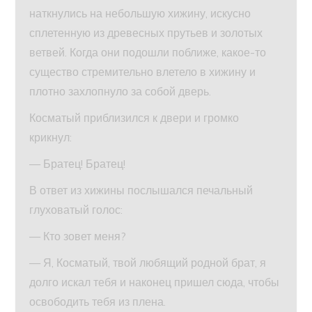
наткнулись на небольшую хижину, искусно
сплетенную из древесных прутьев и золотых
ветвей. Когда они подошли поближе, какое-то
существо стремительно влетело в хижину и
плотно захлопнуло за собой дверь.
Косматый приблизился к двери и громко
крикнул:
— Братец! Братец!
В ответ из хижины послышался печальный
глуховатый голос:
— Кто зовет меня?
— Я, Косматый, твой любящий родной брат, я
долго искал тебя и наконец пришел сюда, чтобы
освободить тебя из плена.