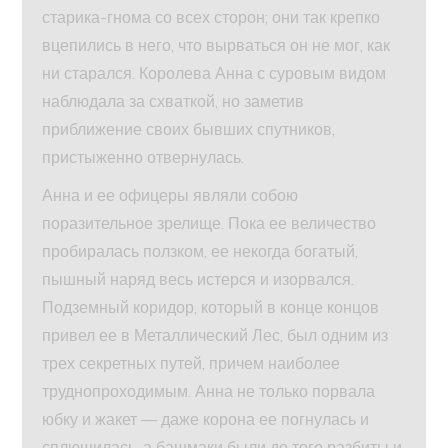
старика-гнома со всех сторон; они так крепко
вцепились в него, что вырваться он не мог, как
ни старался. Королева Анна с суровым видом
наблюдала за схваткой, но заметив
приближение своих бывших спутников,
пристыженно отвернулась.
Анна и ее офицеры являли собою
поразительное зрелище. Пока ее величество
пробиралась ползком, ее некогда богатый,
пышный наряд весь истерся и изорвался.
Подземный коридор, который в конце концов
привел ее в Металлический Лес, был одним из
трех секретных путей, причем наиболее
труднопроходимым. Анна не только порвала
юбку и жакет — даже корона ее погнулась и
сплющилась, а башмаки были до того разбиты и