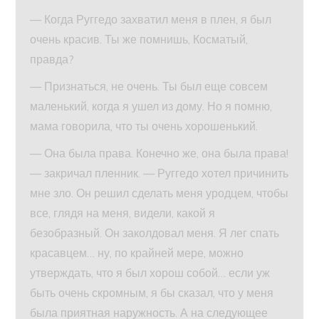
— Когда Руггедо захватил меня в плен, я был
очень красив. Ты же помнишь, Косматый,
правда?
— Признаться, не очень. Ты был еще совсем
маленький, когда я ушел из дому. Но я помню,
мама говорила, что ты очень хорошенький.
— Она была права. Конечно же, она была права!
— закричал пленник. — Руггедо хотел причинить
мне зло. Он решил сделать меня уродцем, чтобы
все, глядя на меня, видели, какой я
безобразный. Он заколдовал меня. Я лег спать
красавцем… ну, по крайней мере, можно
утверждать, что я был хорош собой… если уж
быть очень скромным, я бы сказал, что у меня
была приятная наружность. А на следующее