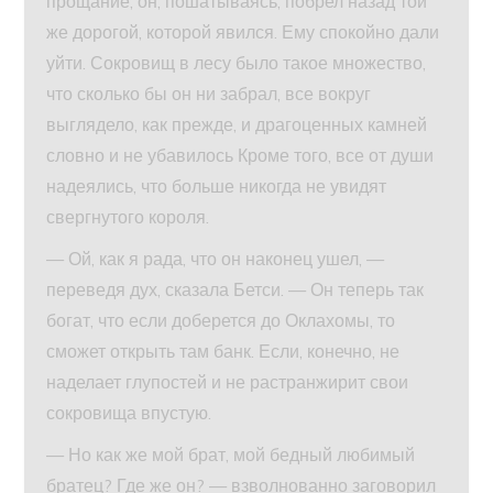
прощание, он, пошатываясь, побрел назад той
же дорогой, которой явился. Ему спокойно дали
уйти. Сокровищ в лесу было такое множество,
что сколько бы он ни забрал, все вокруг
выглядело, как прежде, и драгоценных камней
словно и не убавилось Кроме того, все от души
надеялись, что больше никогда не увидят
свергнутого короля.
— Ой, как я рада, что он наконец ушел, —
переведя дух, сказала Бетси. — Он теперь так
богат, что если доберется до Оклахомы, то
сможет открыть там банк. Если, конечно, не
наделает глупостей и не растранжирит свои
сокровища впустую.
— Но как же мой брат, мой бедный любимый
братец? Где же он? — взволнованно заговорил