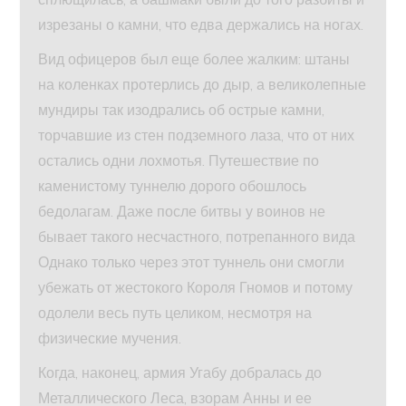
изрезаны о камни, что едва держались на ногах.
Вид офицеров был еще более жалким: штаны
на коленках протерлись до дыр, а великолепные
мундиры так изодрались об острые камни,
торчавшие из стен подземного лаза, что от них
остались одни лохмотья. Путешествие по
каменистому туннелю дорого обошлось
бедолагам. Даже после битвы у воинов не
бывает такого несчастного, потрепанного вида
Однако только через этот туннель они смогли
убежать от жестокого Короля Гномов и потому
одолели весь путь целиком, несмотря на
физические мучения.
Когда, наконец, армия Угабу добралась до
Металлического Леса, взорам Анны и ее