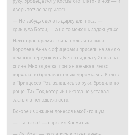
руку. Уродец взял у Косматого платок и нож — и
дверь тотчас закрылась.
— Не забудь сделать дырку для носа, —
крикнула Бетси, — а не то можешь задохнуться.
Некоторое время стояла полная тишина.
Королева Анна с офицерами присели на землю
немного передохнуть. Бетси сидела у Хенка на
спине. Многоцветка, пританцовывая, легко
порхала по бриллиантовым дорожкам, а Книггз
и Принцесса Роз, взявшись за руки, бродили по
роще. Тик-Ток, который никогда не уставал,
застыл в неподвижности.
Вскоре из хижины донесся какой-то шум.
— Ты готов? — спросил Косматый.
— Да, брат, — раздалось в ответ, дверь