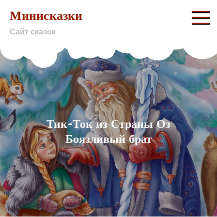
Skip
Минисказки
to
Сайт сказок
content
Тик-Ток из Страны Оз
Боязливый брат