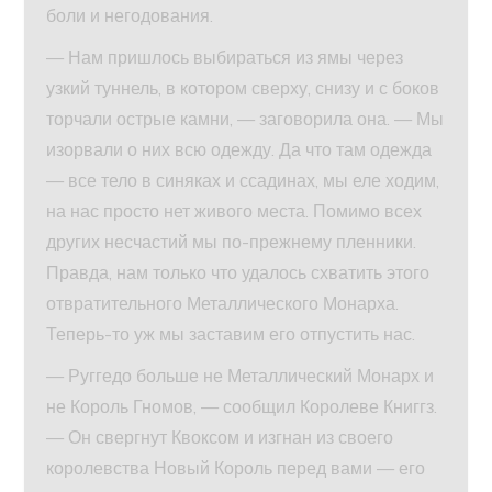
боли и негодования.
— Нам пришлось выбираться из ямы через
узкий туннель, в котором сверху, снизу и с боков
торчали острые камни, — заговорила она. — Мы
изорвали о них всю одежду. Да что там одежда
— все тело в синяках и ссадинах, мы еле ходим,
на нас просто нет живого места. Помимо всех
других несчастий мы по-прежнему пленники.
Правда, нам только что удалось схватить этого
отвратительного Металлического Монарха.
Теперь-то уж мы заставим его отпустить нас.
— Руггедо больше не Металлический Монарх и
не Король Гномов, — сообщил Королеве Книггз.
— Он свергнут Квоксом и изгнан из своего
королевства Новый Король перед вами — его