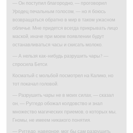
— Он поступил благородно, — проговорил
Уродец печальным голосом, — но я боюсь
возвращаться обратно в мир в таком ужасном
обличье. Мне придется всегда прикрывать лицо
маской, иначе при моем появлении будут
останавливаться часы и скисать молоко.
— А нельзя как-нибудь разрушить чары? —
спросила Бетси.
Косматый с мольбой посмотрел на Калико, но
тот покачал головой.
— Разрушить чары не в моих силах, — сказал
он, — Руггедо обожал колдовство и знал
множество магических приемов, о которых мы,
Гномы, не имеем никакого понятия.
— Руггедо, наверное, мог бы сам разрушить