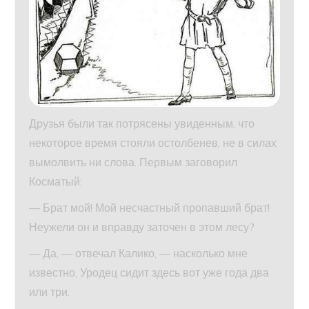
Друзья были так потрясены увиденным, что
некоторое время стояли остолбенев, не в силах
вымолвить ни слова. Первым заговорил
Косматый:
— Брат мой! Мой несчастный пропавший брат!
Неужели он и вправду заточен в этом лесу?
— Да, — отвечал Калико, — насколько мне
известно, Уродец сидит здесь вот уже года два
или три.