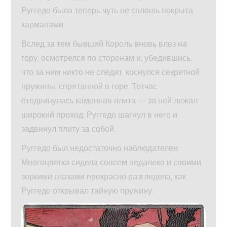
Руггедо была теперь чуть не сплошь покрыта
карманами.
Вслед за тем бывший Король вновь влез на
гору, осмотрелся по сторонам и, убедившись,
что за ним никто не следит, коснулся секретной
пружины, спрятанной в горе. Тотчас
отодвинулась каменная плита — за ней лежал
широкий проход. Руггедо шагнул в него и
задвинул плиту за собой.
Руггедо был недостаточно наблюдателен:
Многоцветка сидела совсем недалеко и своими
зоркими глазами прекрасно разглядела, как
Руггедо открывал тайную пружину.