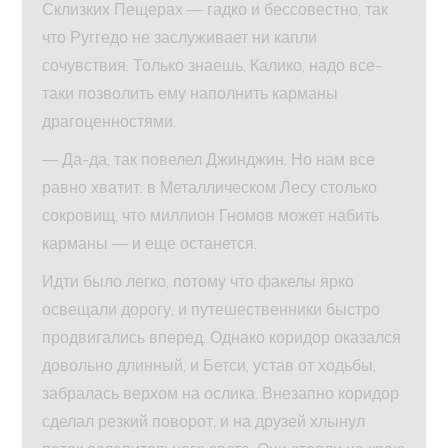
Склизких Пещерах — гадко и бессовестно, так
что Руггедо не заслуживает ни капли
сочувствия. Только знаешь, Калико, надо все-
таки позволить ему наполнить карманы
драгоценностями.
— Да-да, так повелел Джинджин. Но нам все
равно хватит: в Металлическом Лесу столько
сокровищ, что миллион Гномов может набить
карманы — и еще останется.
Идти было легко, потому что факелы ярко
освещали дорогу, и путешественники быстро
продвигались вперед. Однако коридор оказался
довольно длинный, и Бетси, устав от ходьбы,
забралась верхом на ослика. Внезапно коридор
сделал резкий поворот, и на друзей хлынул