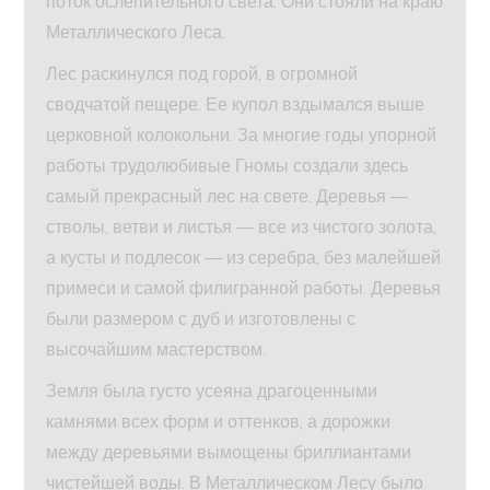
поток ослепительного света. Они стояли на краю
Металлического Леса.
Лес раскинулся под горой, в огромной
сводчатой пещере. Ее купол вздымался выше
церковной колокольни. За многие годы упорной
работы трудолюбивые Гномы создали здесь
самый прекрасный лес на свете. Деревья —
стволы, ветви и листья — все из чистого золота,
а кусты и подлесок — из серебра, без малейшей
примеси и самой филигранной работы. Деревья
были размером с дуб и изготовлены с
высочайшим мастерством.
Земля была густо усеяна драгоценными
камнями всех форм и оттенков, а дорожки
между деревьями вымощены бриллиантами
чистейшей воды. В Металлическом Лесу было