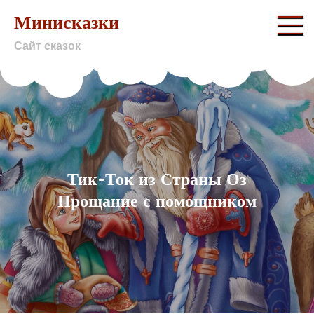
Skip
Минисказки
to
Сайт сказок
content
Тик-Ток из Страны Оз
Прощание с помощником