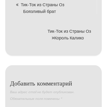
Навигация
Тик-Ток из Страны Оз
Боязливый брат
по
записям
Тик-Ток из Страны Оз
Король Калико
Добавить комментарий
Ваш адрес email не будет опубликован.
Обязательные поля помечены
*