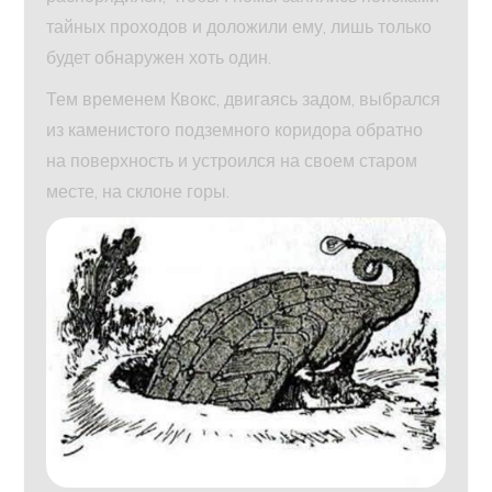
тайных проходов и доложили ему, лишь только
будет обнаружен хоть один.
Тем временем Квокс, двигаясь задом, выбрался
из каменистого подземного коридора обратно
на поверхность и устроился на своем старом
месте, на склоне горы.