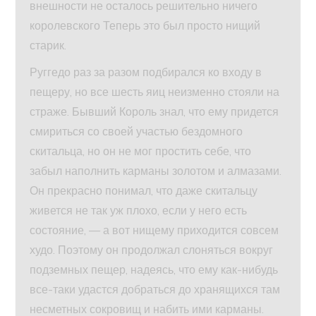
внешности не осталось решительно ничего
королевского Теперь это был просто нищий
старик.
Руггедо раз за разом подбирался ко входу в
пещеру, но все шесть яиц неизменно стояли на
страже. Бывший Король знал, что ему придется
смириться со своей участью бездомного
скитальца, но он не мог простить себе, что
забыл наполнить карманы золотом и алмазами.
Он прекрасно понимал, что даже скитальцу
живется не так уж плохо, если у него есть
состояние, — а вот нищему приходится совсем
худо. Поэтому он продолжал слоняться вокруг
подземных пещер, надеясь, что ему как-нибудь
все-таки удастся добраться до хранящихся там
несметных сокровищ и набить ими карманы.