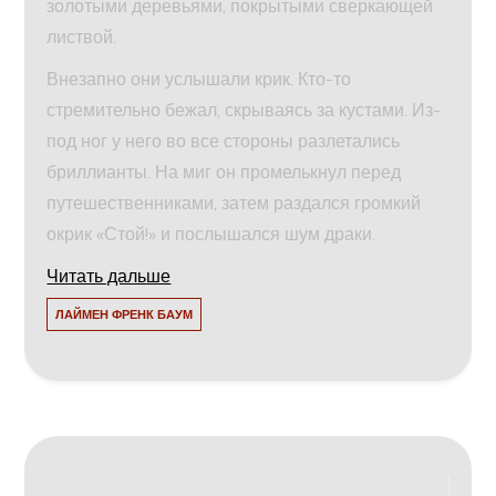
золотыми деревьями, покрытыми сверкающей
листвой.
Внезапно они услышали крик. Кто-то
стремительно бежал, скрываясь за кустами. Из-
под ног у него во все стороны разлетались
бриллианты. На миг он промелькнул перед
путешественниками, затем раздался громкий
окрик «Стой!» и послышался шум драки.
Читать дальше
ЛАЙМЕН ФРЕНК БАУМ