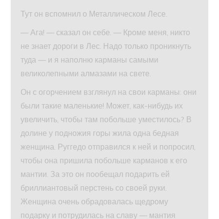
Тут он вспомнил о Металлическом Лесе.
— Ага! — сказал он себе. — Кроме меня, никто
не знает дороги в Лес. Надо только проникнуть
туда — и я наполню карманы самыми
великолепными алмазами на свете.
Он с огорчением взглянул на свои карманы: они
были такие маленькие! Может, как-нибудь их
увеличить, чтобы там побольше уместилось? В
долине у подножия горы жила одна бедная
женщина. Руггедо отправился к ней и попросил,
чтобы она пришила побольше карманов к его
мантии. За это он пообещал подарить ей
бриллиантовый перстень со своей руки.
Женщина очень обрадовалась щедрому
подарку и потрудилась на славу — мантия