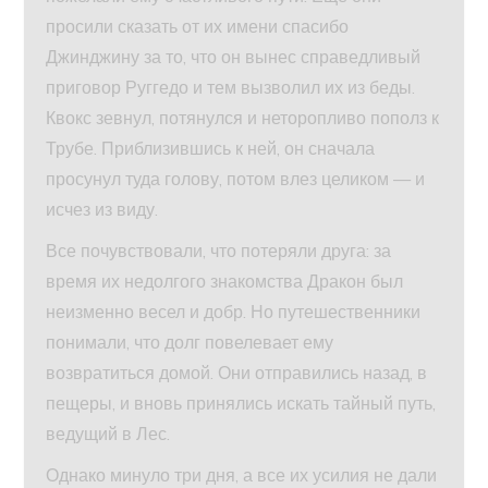
просили сказать от их имени спасибо
Джинджину за то, что он вынес справедливый
приговор Руггедо и тем вызволил их из беды.
Квокс зевнул, потянулся и неторопливо пополз к
Трубе. Приблизившись к ней, он сначала
просунул туда голову, потом влез целиком — и
исчез из виду.
Все почувствовали, что потеряли друга: за
время их недолгого знакомства Дракон был
неизменно весел и добр. Но путешественники
понимали, что долг повелевает ему
возвратиться домой. Они отправились назад, в
пещеры, и вновь принялись искать тайный путь,
ведущий в Лес.
Однако минуло три дня, а все их усилия не дали