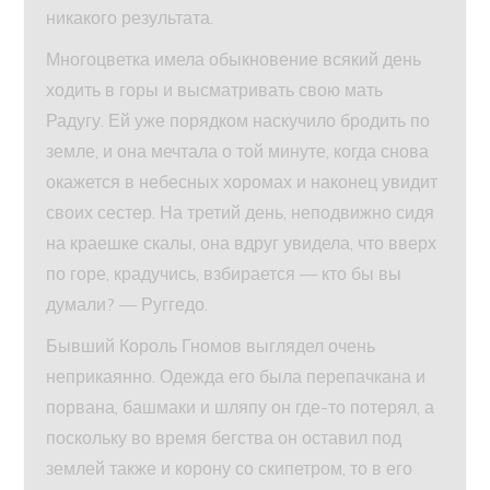
никакого результата.
Многоцветка имела обыкновение всякий день
ходить в горы и высматривать свою мать
Радугу. Ей уже порядком наскучило бродить по
земле, и она мечтала о той минуте, когда снова
окажется в небесных хоромах и наконец увидит
своих сестер. На третий день, неподвижно сидя
на краешке скалы, она вдруг увидела, что вверх
по горе, крадучись, взбирается — кто бы вы
думали? — Руггедо.
Бывший Король Гномов выглядел очень
неприкаянно. Одежда его была перепачкана и
порвана, башмаки и шляпу он где-то потерял, а
поскольку во время бегства он оставил под
землей также и корону со скипетром, то в его