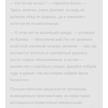
— Но что же он ест? — спросила Бетси. —
Здесь, конечно, очень красиво, но ведь из
рубинов обед не сваришь, да и алмазом с
золотом не позавтракаешь.
— В этом нет ни малейшей нужды, — успокоил
ее Калико. — Металлический Лес не занимает
всей этой огромной пещеры целиком — там, где
кончаются золотые и серебряные деревья,
растут самые обыкновенные, а на них —
множество съедобных плодов. Давайте пойдем
туда: я думаю, там мы скорее найдем брата
Косматого.
Путешественники зашагали по тропинкам,
вымощенным бриллиантами, не переставая
восхищаться изумительно прекрасными