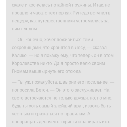
скале и коснулась потайной пружины. Итак, не
прошло и часа, с тех пор как Руггедо вступил в
пещеру, как путешественники устремились за
ним следом.
— Он, конечно, хочет поживиться теми
сокровищами, что хранятся в Лесу, — сказал
Калико, — но я покажу ему, что теперь он в этом
Королевстве никто. Да я просто велю своим
Гномам вышвырнуть его отсюда.
— Ты уж, пожалуйста, швырни его посильнее, —
попросила Бетси. — Он этого заслуживает. На
свете встречаются не только друзья, но, по мне,
будь ты хоть самый злейший враг, изволь быть
честным и сражаться по правилам. А
превращать девочек в скрипки и запирать их в