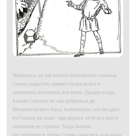
Явившись на зов нового повелителя, главные
Гномы радостно приветствовали его и
поклялись исполнять его волю. Однако когда
Калико спросил их, как добраться до
Металлического Леса, выяснилось, что ни один
из Гномов не знает туда дороги, хотя все они и
помогали ее строить. Тогда Калико
распорядился, чтобы Гномы занялись поисками