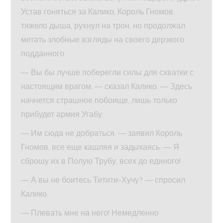
Устав гоняться за Калико, Король Гномов,
тяжело дыша, рухнул на трон, но продолжал
метать злобные взгляды на своего дерзкого
подданного.
— Вы бы лучше поберегли силы для схватки с
настоящим врагом, — сказал Калико. — Здесь
начнется страшное побоище, лишь только
прибудет армия Угабу.
— Им сюда не добраться, — заявил Король
Гномов, все еще кашляя и задыхаясь. — Я
сброшу их в Полую Трубу, всех до единого!
— А вы не боитесь Титити-Хучу? — спросил
Калико.
— Плевать мне на него! Немедленно