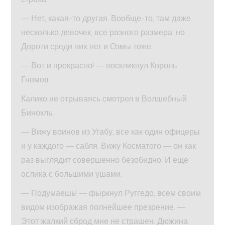
— Нет, какая-то другая. Вообще-то, там даже
несколько девочек, все разного размера, но
Дороти среди них нет и Озмы тоже.
— Вот и прекрасно! — воскликнул Король
Гномов.
Калико не отрываясь смотрел в Волшебный
Бинокль:
— Вижу воинов из Угабу, все как один офицеры
и у каждого — сабля. Вижу Косматого — он как
раз выглядит совершенно безобидно. И еще
ослика с большими ушами.
— Подумаешь! — фыркнул Руггедо, всем своим
видом изображая полнейшее презрение. —
Этот жалкий сброд мне не страшен. Дюжина