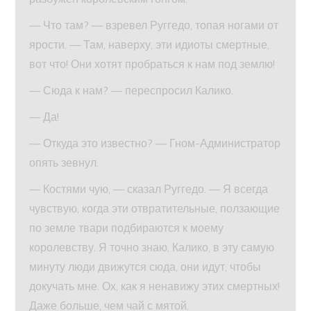
— Что там? — взревел Руггедо, топая ногами от
ярости. — Там, наверху, эти идиоты смертные,
вот что! Они хотят пробраться к нам под землю!
— Сюда к нам? — переспросил Калико.
— Да!
— Откуда это известно? — Гном-Администратор
опять зевнул.
— Костями чую, — сказал Руггедо. — Я всегда
чувствую, когда эти отвратительные, ползающие
по земле твари подбираются к моему
королевству. Я точно знаю, Калико, в эту самую
минуту люди движутся сюда, они идут, чтобы
докучать мне. Ох, как я ненавижу этих смертных!
Даже больше, чем чай с мятой.