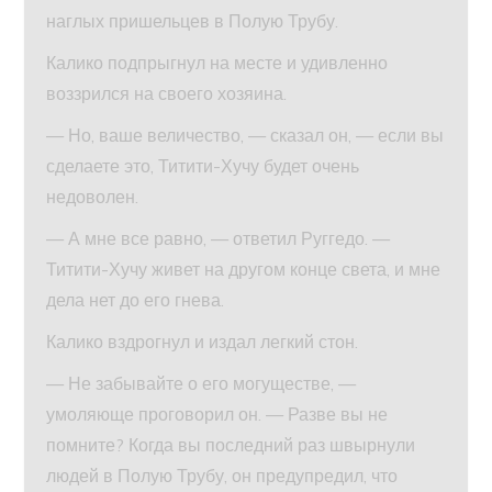
наглых пришельцев в Полую Трубу.
Калико подпрыгнул на месте и удивленно
воззрился на своего хозяина.
— Но, ваше величество, — сказал он, — если вы
сделаете это, Титити-Хучу будет очень
недоволен.
— А мне все равно, — ответил Руггедо. —
Титити-Хучу живет на другом конце света, и мне
дела нет до его гнева.
Калико вздрогнул и издал легкий стон.
— Не забывайте о его могуществе, —
умоляюще проговорил он. — Разве вы не
помните? Когда вы последний раз швырнули
людей в Полую Трубу, он предупредил, что