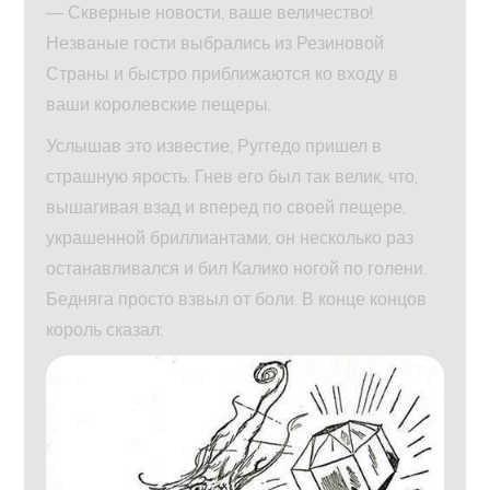
— Скверные новости, ваше величество!
Незваные гости выбрались из Резиновой
Страны и быстро приближаются ко входу в
ваши королевские пещеры.
Услышав это известие, Руггедо пришел в
страшную ярость. Гнев его был так велик, что,
вышагивая взад и вперед по своей пещере,
украшенной бриллиантами, он несколько раз
останавливался и бил Калико ногой по голени.
Бедняга просто взвыл от боли. В конце концов
король сказал: