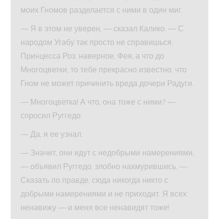
моих Гномов разделается с ними в один миг.
— Я в этом не уверен, — сказал Калико. — С
народом Угабу так просто не справишься.
Принцесса Роз, наверное, Фея, а что до
Многоцветки, то тебе прекрасно известно, что
Гном не может причинить вреда дочери Радуги.
— Многоцветка! А что, она тоже с ними? —
спросил Руггедо.
— Да, я ее узнал.
— Значит, они идут с недобрыми намерениями,
— объявил Руггедо, злобно нахмурившись. —
Сказать по правде, сюда никогда никто с
добрыми намерениями и не приходит. Я всех
ненавижу — и меня все ненавидят тоже!