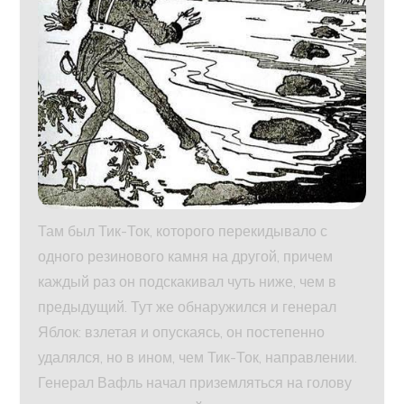
Там был Тик-Ток, которого перекидывало с
одного резинового камня на другой, причем
каждый раз он подскакивал чуть ниже, чем в
предыдущий. Тут же обнаружился и генерал
Яблок: взлетая и опускаясь, он постепенно
удалялся, но в ином, чем Тик-Ток, направлении.
Генерал Вафль начал приземляться на голову