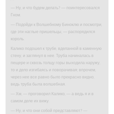
— Ну, и что будем делать? — поинтересовался
Гном.
— Подойди к Волшебному Биноклю и посмотри,
где эти наглые пришельцы, — распорядился
король.
Калико подошел к трубе, вделанной в каменную
стену, и заглянул в нее. Труба начиналась в
пещере и сквозь толщу горы выходила наружу,
то и дело изгибаясь и поворачивая; впрочем,
через нее все равно было прекрасно видно,
ведь труба была волшебная.
— Хм, — проговорил Калико, — а ведь я и в
самом деле их вижу.
— Ну, и что они собой представляют? —