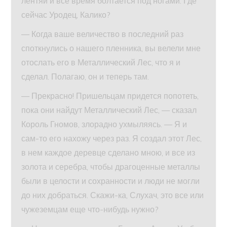
лентяй и все время болтается под ногами. Где
сейчас Уродец, Калико?
— Когда ваше величество в последний раз
споткнулись о нашего пленника, вы велели мне
отослать его в Металлический Лес, что я и
сделал. Полагаю, он и теперь там.
— Прекрасно! Пришельцам придется попотеть,
пока они найдут Металлический Лес, — сказал
Король Гномов, злорадно ухмыляясь. — Я и
сам-то его нахожу через раз. Я создал этот Лес,
в нем каждое деревце сделано мною, и все из
золота и серебра, чтобы драгоценные металлы
были в целости и сохранности и люди не могли
до них добраться. Скажи-ка, Слухач, это все или
чужеземцам еще что-нибудь нужно?