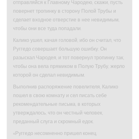
отправляйся к Главному Чародею, скажи, пусть
повернет тропинку в сторону Полой Трубы и
сделает входное отверстие в нее невидимым,
чтобы они все туда попадали.
Калико ушел, качая головой, ибо он считал, что
Руггедо совершает большую ошибку. Он
разыскал Чародея, и тот повернул тропинку так,
чтобы она вела прямиком в Полую Трубу, жерло
которой он сделал невидимым.
Выполнив распоряжение повелителя, Калико
пошел в свою комнату и сел писать себе
рекомендательные письма, в которых
утверждалось, что он честный человек,
преданный слуга и скромный едок.
«Руггедо несомненно пришел конец.