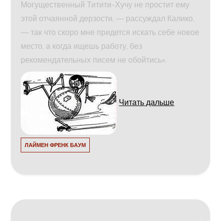
Могущественный Титити-Хучу не простит ему
этой отчаянной дерзости, — рассуждал Калико,
— так что скоро мне придется искать себе новое
место, а когда ищешь работу, без
рекомендательных писем не обойтись».
Читать дальше
ЛАЙМЕН ФРЕНК БАУМ