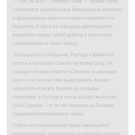
— Нет, не все, — ответил Гном. — Армия Угабу
собирается захватить все благородные металлы
и драгоценные камни из вашего королевства.
Королева Угабу и ее офицеры договорились
разделить между собой добычу и унести все
награбленное в свою страну.
Услышав это сообщение, Руггедо взревел от
злости и принялся скакать по всему залу. Он
вращал глазами, ухватил Слухача за длинные
уши и стал их жестоко выкручивать. Калико
принялся колотить Короля по пальцам
скипетром, и Руггедо в конце концов выпустил
уши Слухача — и тут же погнался за Гномом-
Администратором вокруг трона.
Слухач воспользовался представившейся
возможностью, выскользнул из пещеры и удрал.