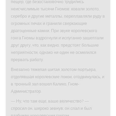
пещер, где безостановочно трудились
неисчислимые тысячи Гномов: ковали золото,
серебро и другие металлы, переплавляли руду в
огромных печах и гранили сверкающие
драгоценные камни. При звуке королевского
гонга Гномы вздрогнули и испуганно зашептали
друг другу, что, как видно, предстоят большие
неприятности, однако ни один не осмелился
прервать работу.
Внезапно тяжелая шитая золотом портьера,
отделявшая королевские покои, отодвинулась, и
в тронный зал вошел Калико, Гном-
Администратор.
— Ну, что там еще, ваше величество? —
спросил он, широко зевнув; он спал и был
разбужен королевским гонгом.