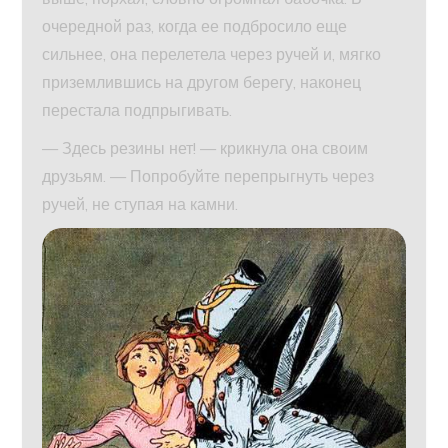
очередной раз, когда ее подбросило еще
сильнее, она перелетела через ручей и, мягко
приземлившись на другом берегу, наконец
перестала подпрыгивать.
— Здесь резины нет! — крикнула она своим
друзьям. — Попробуйте перепрыгнуть через
ручей, не ступая на камни.