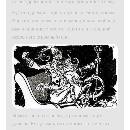
не все драгоценности в мире принадлежат ему.
Руггедо дремал, сидя на троне, и клевал носом.
Внезапно он резко выпрямился, издал злобный
рык и принялся яростно колотить в стоявший
около него огромный гонг.
Звук разнесся по всему огромному залу и
дальше. Его услышали во множестве мелких