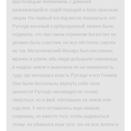
круглолицым человечком, с длинной
развевающейся седой бородой и буро-красным
лицом. На первый взгляд могло показаться, что
Руггедо веселый и добродушный, можно было
подумать, что при таком огромном богатстве он
должен быть счастлив, но все обстояло совсем
не так. Металлический Монарх был постоянно
мрачен и угрюм, ибо люди добывали сокровища
в недрах земли и вывозили их на поверхность,
туда, где кончалась власть Руггедо и его Гномов.
Они были бессильны вернуть себе свои
ценности! Руггедо ненавидел не только
смертных, но и фей, обитавших на земле или
над нею. У него оставалось еще немало
сокровищ, но вместо того, чтобы радоваться
этому, он убивался изза того, что не все золото и