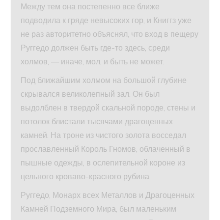
Между тем она постепенно все ближе
подводила к гряде невысоких гор, и Книггз уже
не раз авторитетно объяснял, что вход в пещеру
Руггедо должен быть где-то здесь, среди
холмов, — иначе, мол, и быть не может.
Под ближайшим холмом на большой глубине
скрывался великолепный зал. Он был
выдолблен в твердой скальной породе, стены и
потолок блистали тысячами драгоценных
камней. На троне из чистого золота восседал
прославленный Король Гномов, облаченный в
пышные одежды, в ослепительной короне из
цельного кроваво-красного рубина.
Руггедо, Монарх всех Металлов и Драгоценных
Камней Подземного Мира, был маленьким