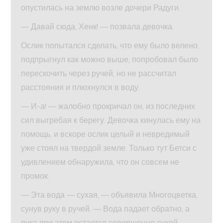
опустилась на землю возле дочери Радуги.
— Давай сюда, Хенк! — позвала девочка.
Ослик попытался сделать, что ему было велено,
подпрыгнул как можно выше, попробовал было
перескочить через ручей, но не рассчитал
расстояния и плюхнулся в воду.
— И-а! — жалобно прокричал он, из последних
сил выгребая к берегу. Девочка кинулась ему на
помощь, и вскоре ослик целый и невредимый
уже стоял на твердой земле. Только тут Бетси с
удивлением обнаружила, что он совсем не
промок.
— Эта вода — сухая, — объявила Многоцветка,
сунув руку в ручей. — Вода падает обратно, а
рука при этом остается совершенно сухой.