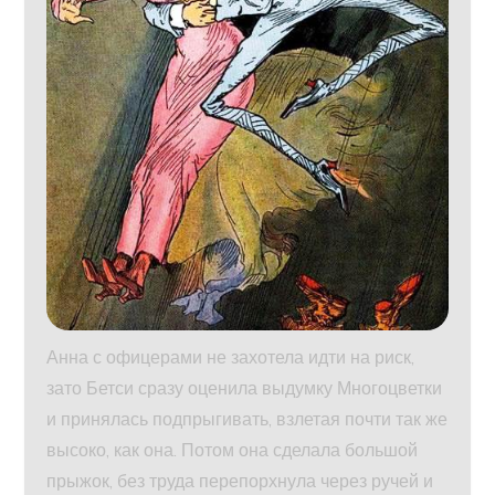
Анна с офицерами не захотела идти на риск,
зато Бетси сразу оценила выдумку Многоцветки
и принялась подпрыгивать, взлетая почти так же
высоко, как она. Потом она сделала большой
прыжок, без труда перепорхнула через ручей и