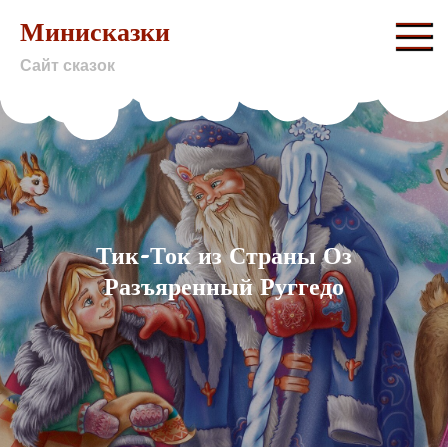
Skip
Минисказки
to
Сайт сказок
content
Тик-Ток из Страны Оз
Разъяренный Руггедо