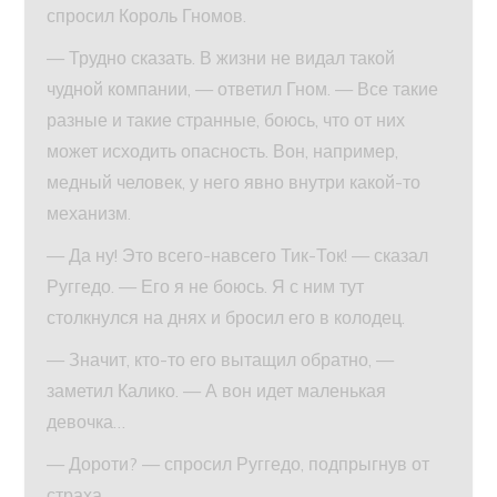
спросил Король Гномов.
— Трудно сказать. В жизни не видал такой
чудной компании, — ответил Гном. — Все такие
разные и такие странные, боюсь, что от них
может исходить опасность. Вон, например,
медный человек, у него явно внутри какой-то
механизм.
— Да ну! Это всего-навсего Тик-Ток! — сказал
Руггедо. — Его я не боюсь. Я с ним тут
столкнулся на днях и бросил его в колодец.
— Значит, кто-то его вытащил обратно, —
заметил Калико. — А вон идет маленькая
девочка…
— Дороти? — спросил Руггедо, подпрыгнув от
страха.