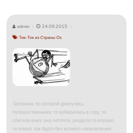
24.09.2015
admin
Тик-Ток из Страны Оз
Тропинка, по которой двинулись
путешественники, то взбиралась в гору, то
сбегала вниз; она петляла, уходила то вправо,
то влево, как будто без всякого направления.