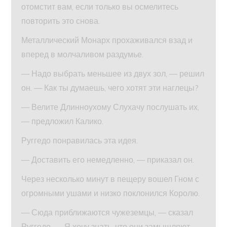
отомстит вам, если только вы осмелитесь
повторить это снова.
Металлический Монарх прохаживался взад и
вперед в молчаливом раздумье.
— Надо выбрать меньшее из двух зол, — решил
он. — Как ты думаешь, чего хотят эти наглецы?
— Велите Длинноухому Слухачу послушать их,
— предложил Калико.
Руггедо понравилась эта идея.
— Доставить его немедленно, — приказал он.
Через несколько минут в пещеру вошел Гном с
огромными ушами и низко поклонился Королю.
— Сюда приближаются чужеземцы, — сказал
Руггедо. — Я хочу знать, что они замышляют.