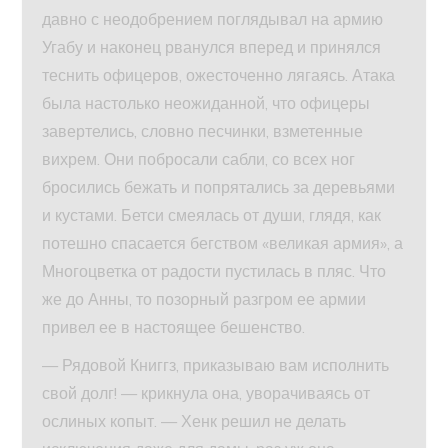
давно с неодобрением поглядывал на армию
Угабу и наконец рванулся вперед и принялся
теснить офицеров, ожесточенно лягаясь. Атака
была настолько неожиданной, что офицеры
завертелись, словно песчинки, взметенные
вихрем. Они побросали сабли, со всех ног
бросились бежать и попрятались за деревьями
и кустами. Бетси смеялась от души, глядя, как
потешно спасается бегством «великая армия», а
Многоцветка от радости пустилась в пляс. Что
же до Анны, то позорный разгром ее армии
привел ее в настоящее бешенство.
— Рядовой Книггз, приказываю вам исполнить
свой долг! — крикнула она, уворачиваясь от
ослиных копыт. — Хенк решил не делать