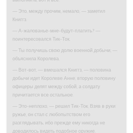
— Это, между прочим, немало, — заметил
Книггз.
— А-жалованье-мне-будут-платить? —
поинтересовался Тик-Ток.
— Ты получишь свою долю военной добычи, —
объяснила Королева.
— Вот-вот, — вмешался Книггз, — половина
добычи идет Королеве Анне, вторую половину
офицеры делят между собой, а солдату
причитается все остальное.
— Это-неплохо, — решил Тик-Ток. Взяв в руки
ружье, он стал с любопытством его
разглядывать, ибо прежде ему никогда не
доводилось видеть подобное оружие.