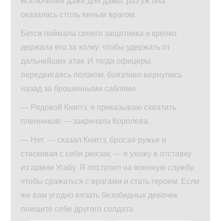
исключения даже для дамы, раз уж она
оказалась столь явным врагом.
Бетси поймала своего защитника и крепко
держала его за холку, чтобы удержать от
дальнейших атак. И тогда офицеры,
передвигаясь ползком, боязливо вернулись
назад за брошенными саблями.
— Рядовой Книггз, я приказываю схватить
пленников! — закричала Королева.
— Нет, — сказал Книггз, бросая ружье и
стаскивая с себя рюкзак, — я ухожу в отставку
из армии Угабу. Я поступил на военную службу,
чтобы сражаться с врагами и стать героем. Если
же вам угодно вязать безобидных девочек,
поищите себе другого солдата.