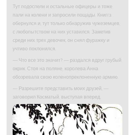
Тут подоспели и остальные офицеры и тоже
пали на колени и запросили пощады. Книггз
обернулся и, тут только обнаружив чужеземцев,
с любопытством на них уставился. Заметив
среди них трех девочек, он снял фуражку и
учтиво поклонился.
— Что все это значит? — раздался вдруг грубый
окрик. Стоя на поляне, королева Анна
обозревала свою коленопреклоненную армию.
— Разрешите представить моих друзей, —
заговорил Косматый, выступая вперед.