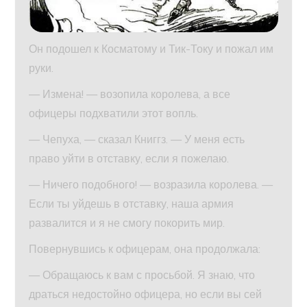
Он подошел к Косматому и Тик-Току и пожал им
руки.
— Измена! — возопила королева, а все
офицеры подхватили этот вопль.
— Чепуха, — сказал Книггз. — У меня есть
право уйти в отставку, если я пожелаю.
— Ничего подобного! — возразила королева. —
Если ты уйдешь в отставку, наша армия
развалится и я не смогу покорить мир.
Повернувшись к офицерам, она продолжала:
— Обращаюсь к вам с просьбой. Я знаю, что
драться недостойно офицера, но если вы сей