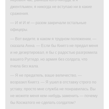
джентльмен, я никогда не вступаю ни в какие
сражения.
— И я! И я! — разом закричали остальные
офицеры.
— Вот видите, в каком я трудном положении, —
сказала Анна. — Если бы Книггз не предал меня
и не дезертировал, я бы с радостью разгромила
вашего Руггедо, но армия без солдата, что
пчела без жала.
— Я не предатель, ваше величество, —
возразил Книггз. — Я ушел в отставку строго по
уставу, просто мне служба не понравилась. Вы
не можете меня кем-нибудь заменить — почему
бы Косматого не сделать солдатом?