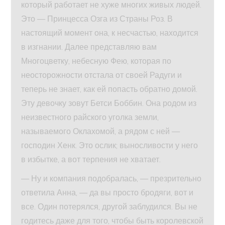
который работает не хуже многих живых людей.
Это — Принцесса Озга из Страны Роз. В
настоящий момент она, к несчастью, находится
в изгнании. Далее представляю вам
Многоцветку, небесную Фею, которая по
неосторожности отстала от своей Радуги и
теперь не знает, как ей попасть обратно домой.
Эту девочку зовут Бетси Боббин. Она родом из
неизвестного райского уголка земли,
называемого Оклахомой, а рядом с ней —
господин Хенк. Это ослик; выносливости у него
в избытке, а вот терпения не хватает.
— Ну и компания подобралась, — презрительно
ответила Анна, — да вы просто бродяги, вот и
все. Один потерялся, другой заблудился. Вы не
годитесь даже для того, чтобы быть королевской