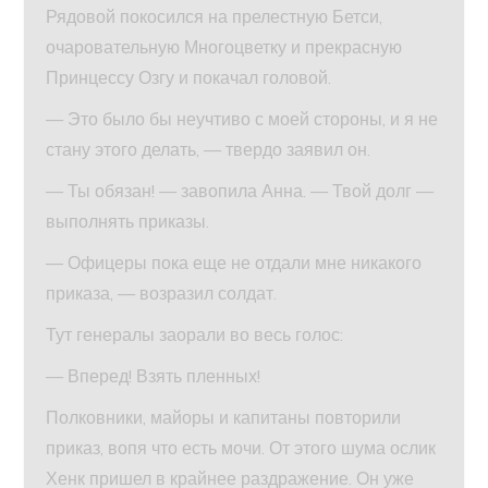
Рядовой покосился на прелестную Бетси,
очаровательную Многоцветку и прекрасную
Принцессу Озгу и покачал головой.
— Это было бы неучтиво с моей стороны, и я не
стану этого делать, — твердо заявил он.
— Ты обязан! — завопила Анна. — Твой долг —
выполнять приказы.
— Офицеры пока еще не отдали мне никакого
приказа, — возразил солдат.
Тут генералы заорали во весь голос:
— Вперед! Взять пленных!
Полковники, майоры и капитаны повторили
приказ, вопя что есть мочи. От этого шума ослик
Хенк пришел в крайнее раздражение. Он уже