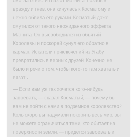
смогла отвести глаз от Магнита; позабыв
вражду и гнев, она кинулась к Косматому и
нежно обвила его руками. Косматый даже
смутился от такого неожиданного эффекта
Магнита. Он высвободился из объятий
Королевы и поскорей сунул его обратно в
карман. Искатели приключений из Угабу
превратились в верных друзей. Конечно, не
было и речи о том, чтобы кого-то там хватать и
вязать.
— Если вам уж так хочется кого-нибудь
завоевать, — сказал Косматый, — почему бы
вам не пойти с нами в подземное королевство?
Коль скоро вы надумали покорить весь мир, вы
не можете ограничиться теми, кто обитает на
поверхности земли, — придется завоевать и