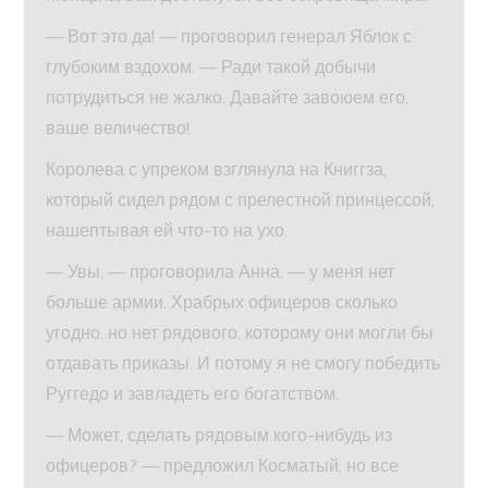
— Вот это да! — проговорил генерал Яблок с
глубоким вздохом. — Ради такой добычи
потрудиться не жалко. Давайте завоюем его,
ваше величество!
Королева с упреком взглянула на Книггза,
который сидел рядом с прелестной принцессой,
нашептывая ей что-то на ухо.
— Увы, — проговорила Анна, — у меня нет
больше армии. Храбрых офицеров сколько
угодно, но нет рядового, которому они могли бы
отдавать приказы. И потому я не смогу победить
Руггедо и завладеть его богатством.
— Может, сделать рядовым кого-нибудь из
офицеров? — предложил Косматый, но все