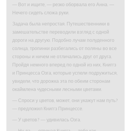
— Вот и ищите, — резко оборвала его Анна. —
Нечего сидеть сложа руки.
Задача была непростая. Путешественники в
замешательстве переводили взгляд с одной
дороги на другую. Подобно лучам полуденного
солнца, тропинки разбегались от поляны во все
стороны и ничем не отличались друг от друга.
Пройдя немного вперед по одной из них, Книггз
и Принцесса Озга, которые успели подружиться,
увидели, что дорожка эта по обеим сторонам
окаймлена чудесными лесными цветами.
— Спроси у цветов, может, они укажут нам путь?
— предложил Книггз Принцессе.
— У цветов? — удивилась Озга.
— Ну да, — отвечал Книггз, — тебе как