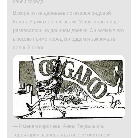
сабли соседа.
Вскоре из-за деревьев показался рядовой
Книггз. В руках он нес знамя Угабу, полотнище
развевалось на длинном древке. Он воткнул его
в землю прямо перед колодцем и закричал в
полный голос:
— Именем королевы Анны Такдаль эта
территория завоевана, а все ее обитатели