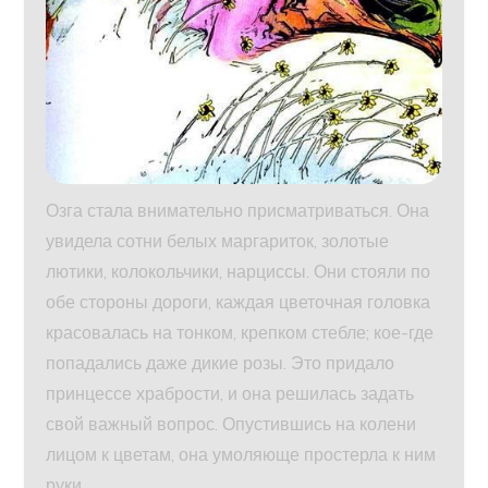
Озга стала внимательно присматриваться. Она
увидела сотни белых маргариток, золотые
лютики, колокольчики, нарциссы. Они стояли по
обе стороны дороги, каждая цветочная головка
красовалась на тонком, крепком стебле; кое-где
попадались даже дикие розы. Это придало
принцессе храбрости, и она решилась задать
свой важный вопрос. Опустившись на колени
лицом к цветам, она умоляюще простерла к ним
руки.