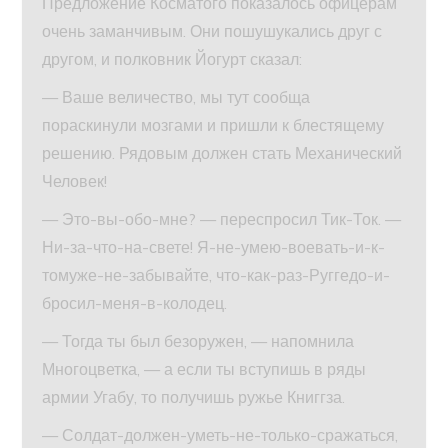
Предложение Косматого показалось офицерам
очень заманчивым. Они пошушукались друг с
другом, и полковник Йогурт сказал:
— Ваше величество, мы тут сообща
пораскинули мозгами и пришли к блестящему
решению. Рядовым должен стать Механический
Человек!
— Это-вы-обо-мне? — переспросил Тик-Ток. —
Ни-за-что-на-свете! Я-не-умею-воевать-и-к-
томуже-не-забывайте, что-как-раз-Руггедо-и-
бросил-меня-в-колодец.
— Тогда ты был безоружен, — напомнила
Многоцветка, — а если ты вступишь в ряды
армии Угабу, то получишь ружье Книггза.
— Солдат-должен-уметь-не-только-сражаться,