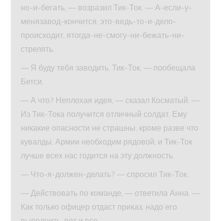
но-и-бегать, — возразил Тик-Ток. — А-если-у-
менязавод-кончится, это-ведь-то-и-дело-
происходит, ятогда-не-смогу-ни-бежать-ни-
стрелять.
— Я буду тебя заводить, Тик-Ток, — пообещала
Бетси.
— А что? Неплохая идея, — сказал Косматый. —
Из Тик-Тока получится отличный солдат. Ему
никакие опасности не страшны, кроме разве что
кувалды. Армии необходим рядовой, и Тик-Ток
лучше всех нас годится на эту должность.
— Что-я-должен-делать? — спросил Тик-Ток.
— Действовать по команде, — ответила Анна. —
Как только офицер отдаст приказ, надо его
выполнить, вот и все.