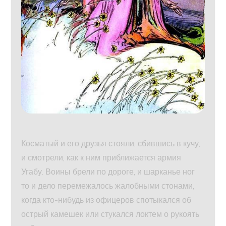
Косматый и его друзья стояли, сбившись в кучу,
и смотрели, как к ним приближается армия
Угабу. Воины брели по дороге, и шарканье ног
то и дело перемежалось жалобными стонами,
когда кто-нибудь из офицеров спотыкался об
острый камешек или стукался локтем о рукоять