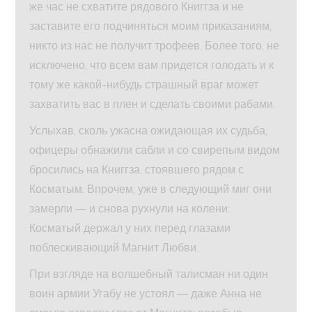
же час не схватите рядового Книггза и не
заставите его подчиняться моим приказаниям,
никто из нас не получит трофеев. Более того, не
исключено, что всем вам придется голодать и к
тому же какой-нибудь страшный враг может
захватить вас в плен и сделать своими рабами.
Услыхав, сколь ужасна ожидающая их судьба,
офицеры обнажили сабли и со свирепым видом
бросились на Книггза, стоявшего рядом с
Косматым. Впрочем, уже в следующий миг они
замерли — и снова рухнули на колени:
Косматый держал у них перед глазами
поблескивающий Магнит Любви.
При взгляде на волшебный талисман ни один
воин армии Угабу не устоял — даже Анна не