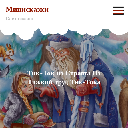
Skip
Минисказки
to
Сайт сказок
content
Тик-Ток из Страны Оз
Тяжкий труд Тик-Тока