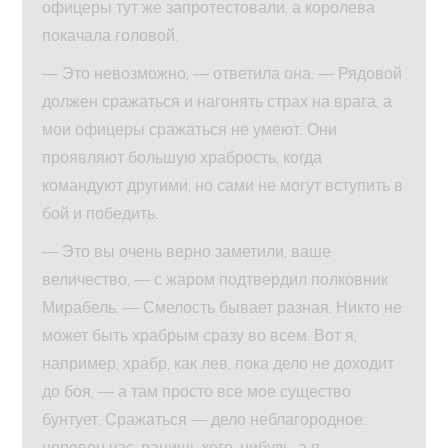
офицеры тут же запротестовали, а королева
покачала головой.
— Это невозможно, — ответила она. — Рядовой
должен сражаться и нагонять страх на врага, а
мои офицеры сражаться не умеют. Они
проявляют большую храбрость, когда
командуют другими, но сами не могут вступить в
бой и победить.
— Это вы очень верно заметили, ваше
величество, — с жаром подтвердил полковник
Мирабель. — Смелость бывает разная. Никто не
может быть храбрым сразу во всем. Вот я,
например, храбр, как лев, пока дело не доходит
до боя, — а там просто все мое существо
бунтует. Сражаться — дело неблагородное:
неровен час, ранишь кого-нибудь, а я