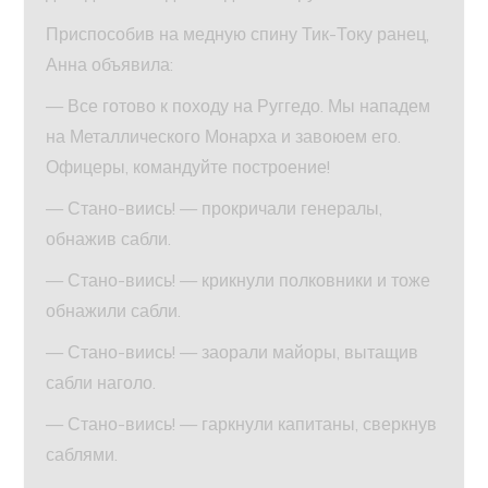
Приспособив на медную спину Тик-Току ранец,
Анна объявила:
— Все готово к походу на Руггедо. Мы нападем
на Металлического Монарха и завоюем его.
Офицеры, командуйте построение!
— Стано-виись! — прокричали генералы,
обнажив сабли.
— Стано-виись! — крикнули полковники и тоже
обнажили сабли.
— Стано-виись! — заорали майоры, вытащив
сабли наголо.
— Стано-виись! — гаркнули капитаны, сверкнув
саблями.