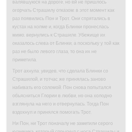
валявшуюся на дороге, но ей не пришлось
огорчать Страшилу отказом: в этот момент как
раз появились Пон и Трот. Они спрятались в
кустах на холме и, когда Блинки пронеслась
мимо, вернулись к Страшиле. Убежище их
оказалось слева от Блинки, а поскольку у той как
раз не было левого глаза, то она их не
приметила.
Трот ахнула, увидев, что сделала Блинки со
Страшилой, и тотчас же принялась заново
набивать его соломой. Пон снова попытался
объясниться Глории в любви, но она холодно
взглянула на него и отвернулась. Тогда Пон
вздохнул и принялся помогать Трот.
Ни Пон, ни Трот поначалу не заметили серого
кузнечика, который спрыгнул с носа Страшилы и