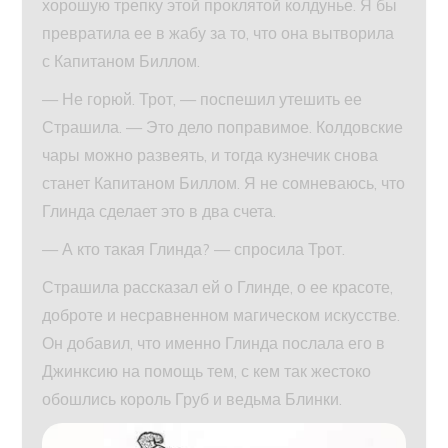
хорошую трепку этой проклятой колдунье. Я бы
превратила ее в жабу за то, что она вытворила
с Капитаном Биллом.
— Не горюй. Трот, — поспешил утешить ее
Страшила. — Это дело поправимое. Колдовские
чары можно развеять, и тогда кузнечик снова
станет Капитаном Биллом. Я не сомневаюсь, что
Глинда сделает это в два счета.
— А кто такая Глинда? — спросила Трот.
Страшила рассказал ей о Глинде, о ее красоте,
доброте и несравненном магическом искусстве.
Он добавил, что именно Глинда послала его в
Джинксию на помощь тем, с кем так жестоко
обошлись король Груб и ведьма Блинки.