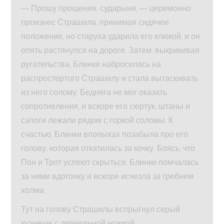
— Прошу прощения, сударыня, — церемонно
произнес Страшила, принимая сидячее
положение, но старуха ударила его клюкой, и он
опять растянулся на дороге. Затем, выкрикивая
ругательства, Блинки набросилась на
распростертого Страшилу и стала вытаскивать
из него солому. Бедняга не мог оказать
сопротивления, и вскоре его сюртук, штаны и
сапоги лежали рядом с горкой соломы. К
счастью, Блинки впопыхах позабыла про его
голову, которая откатилась за кочку. Боясь, что
Пон и Трот успеют скрыться, Блинки помчалась
за ними вдогонку и вскоре исчезла за гребнем
холма.
Тут на голову Страшилы вспрыгнул серый
кузнечик с деревянной ножкой.