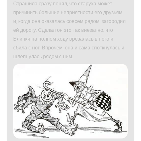
Страшила сразу понял, что старуха может
причинить большие неприятности его друзьям,
и, когда она оказалась совсем рядом, загородил
ей дорогу. Сделал он это так внезапно, что
Блинки на полном ходу врезалась в него и
сбила с ног. Впрочем, она и сама споткнулась и
шлепнулась рядом с ним.