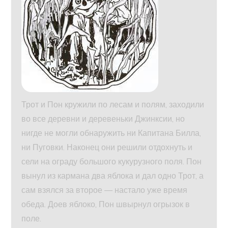
Трот и Пон кружили по лесам и полям, заходили
во все деревни и деревеньки Джинксии, но
нигде не могли обнаружить ни Капитана Билла,
ни Пуговки. Наконец они решили отдохнуть и
сели на ограду большого кукурузного поля. Пон
вынул из кармана два яблока и дал одно Трот, а
сам взялся за второе — настало уже время
обеда. Доев яблоко, Пон швырнул огрызок в
поле.