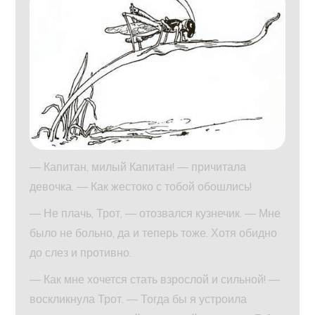
— Капитан, милый Капитан! — причитала
девочка. — Как жестоко с тобой обошлись!
— Не плачь, Трот, — отозвался кузнечик. — Мне
было не больно, да и теперь тоже. Хотя обидно
до слез и противно.
— Как мне хочется стать взрослой и сильной! —
воскликнула Трот. — Тогда бы я устроила