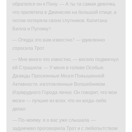
обратился он к Пону. — А ты та самая девочка,
что прилетела в Джинксию на большой птице, а
потом потеряла своих спутников. Капитана
Билла и Пуговку?
— Откуда это вам известно? — удивленно
спросила Трот.
— Мне много что известно, — весело подмигнул
ей Страшила. — У меня в голове Особые,
Дважды Просеянные Мозги Повышенной
Активности, изготовленные Волшебником
Изумрудного Города лично. Он говорит, что мои
мозги — лучшие из всех, что он когда-либо
делал.
— По-моему, я о вас уже слышала, —
задумчиво проговорила Трот и с любопытством