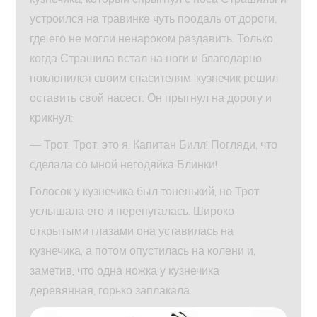
устроился на травинке чуть поодаль от дороги,
где его не могли ненароком раздавить. Только
когда Страшила встал на ноги и благодарно
поклонился своим спасителям, кузнечик решил
оставить свой насест. Он прыгнул на дорогу и
крикнул:
— Трот, Трот, это я. Капитан Билл! Погляди, что
сделала со мной негодяйка Блинки!
Голосок у кузнечика был тоненький, но Трот
услышала его и перепугалась. Широко
открытыми глазами она уставилась на
кузнечика, а потом опустилась на колени и,
заметив, что одна ножка у кузнечика
деревянная, горько заплакала.