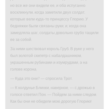
но все же они видели ее, и оба испуганно
воскликнули, когда заметили двух солдат,
которые вели куда-то принцессу Глорию. У
бедняжки были связаны руки, и, когда она
замедляла шаг, солдаты довольно грубо тащили
ее за собой.
За ними шествовал король Груб. В руке у него
был золотой скипетр с набалдашником,
украшенным рубинами и изумрудами, а на
голове корона.
— Куда это они? — спросила Трот.
— К колдунье Блинки, наверное, — с дрожью в
голосе ответил Пон. — Пойдем за ними следом.
Как бы они не обидели мою дорогую Глорию!