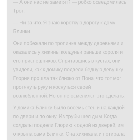
— А они нас не заметят? — робко осведомилась
Трот.
— Ни за что. Я знаю короткую дорогу к дому
Блинки.
Они побежали по тропинке между деревьями и
оказались у хижины колдуньи раньше короля и
его приспешников. Спрятавшись в кустах, они
увидели, как к домику подвели бедную девушку.
Глория прошла так близко от Пона, что тот мог
протянуть руку и коснуться своей
возлюбленной. Но он не осмелился это сделать.
У домика Блинки было восемь стен и на каждой
по двери и по окну. Из трубы шел дым. Когда
солдаты подвели Глорию к одной из дверей, им
открыла сама Блинки. Она хихикала и потирала