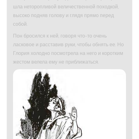
шла неторопливой величественной походкой,
высоко подняв голову и глядя прямо перед
собой.
Пон бросился к ней, говоря что-то очень
ласковое и расставив руки, чтобы обнять ее. Но
Глория холодно посмотрела на него и коротким
жестом велела ему не приближаться.