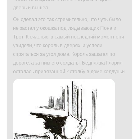
дверь и вышел.
Он сделал это так стремительно, что чуть было
не застал у окошка подглядывающих Пона и
Трот. К счастью, в самый последний момент они
увидели, что король в дверях, и успели
спрятаться за угол дома. Король зашагал по
дороге, а за ним его солдаты. Бедняжка Глория
осталась привязанной к столбу в доме колдуньи.