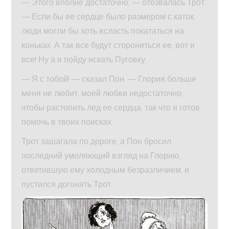
— Этого вполне достаточно, — отозвалась Трот.
— Если бы ее сердце было размером с каток,
люди могли бы хоть всласть покататься на
коньках. А так все будут сторониться ее, вот и
все! Ну а я пойду искать Пуговку.
— Я с тобой! — сказал Пон. — Глория больше
меня не любит, моей любви недостаточно,
чтобы растопить лед ее сердца, так что я готов
помочь в твоих поисках.
Трот зашагала по дороге, а Пон бросил
последний умоляющий взгляд на Глорию,
ответившую ему холодным безразличием, и
пустился догонять Трот.