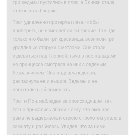
три ведьмы пустились в пляс, а Блинки стала
отвязывать Глорию.
Трот удивленно протерла глаза, чтобы
проверить, не изменяет ли ей зрение. Там, где
только что были три красавицы, возникли три
уродливые старухи с метлами. Они стали
издеваться над Глорией, тыча в нее пальцами,
но принцесса смотрела на них с ледяным
безразличием. Она подошла к двери,
распахнула ее и вышла. Ведьмы и не
попытались ей помешать.
Трот и Пон, наблюдая за происходящим, так
тесно прижались лбами к окну, что оконная
рама не выдержала и стекло с грохотом упало в
комнату и разбилось. Увидев, что за ними
подсматривали, ведьмы с дикими криками