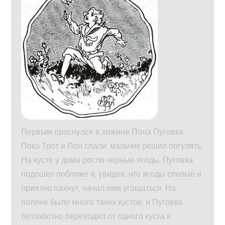
Первым проснулся в хижине Пона Пуговка.
Пока Трот и Пон спали, мальчик решил погулять.
На кусте у дома росли черные ягоды. Пуговка
подошел поближе и, увидев, что ягоды спелые и
приятно пахнут, начал ими угощаться. На
поляне было много таких кустов, и Пуговка
беззаботно переходил от одного куста к