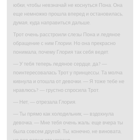
юбки, чтобы невзначай не коснуться Пона. Она
еще немножко прошла вперед и остановилась,
думая, куда направиться дальше.
Трот очень расстроили слезы Пона и ледяное
обращение с ним Глории. Но она прекрасно
понимала, почему Глория так себя ведет.
— У тебя теперь ледяное сердце, да? —
поинтересовалась Трот у принцессы. Та молча
кивнула и отошла от девочки. — Я тоже тебе не
нравлюсь? — грустно спросила Трот.
— Нет, — отрезала Глория.
— Ты прямо как холодильник, — вздохнула
девочка. — Мне тебя очень жаль: еще вчера ты
была совсем другой. Ты, конечно, не виновата,
но все равно это ужасно.