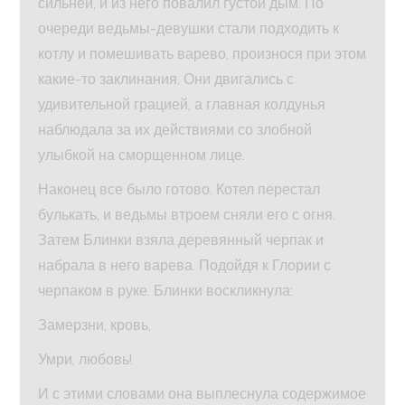
сильней, и из него повалил густой дым. По
очереди ведьмы-девушки стали подходить к
котлу и помешивать варево, произнося при этом
какие-то заклинания. Они двигались с
удивительной грацией, а главная колдунья
наблюдала за их действиями со злобной
улыбкой на сморщенном лице.
Наконец все было готово. Котел перестал
булькать, и ведьмы втроем сняли его с огня.
Затем Блинки взяла деревянный черпак и
набрала в него варева. Подойдя к Глории с
черпаком в руке. Блинки воскликнула:
Замерзни, кровь,
Умри, любовь!
И с этими словами она выплеснула содержимое