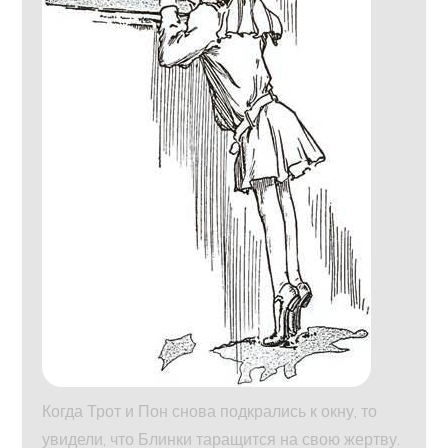
Когда Трот и Пон снова подкрались к окну, то
увидели, что Блинки таращится на свою жертву.