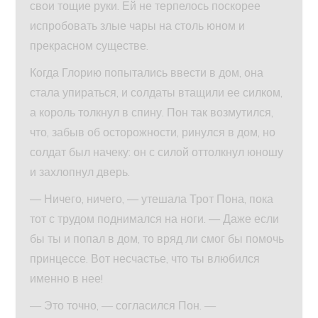
свои тощие руки. Ей не терпелось поскорее
испробовать злые чары на столь юном и
прекрасном существе.
Когда Глорию попытались ввести в дом, она
стала упираться, и солдаты втащили ее силком,
а король толкнул в спину. Пон так возмутился,
что, забыв об осторожности, ринулся в дом, но
солдат был начеку: он с силой оттолкнул юношу
и захлопнул дверь.
— Ничего, ничего, — утешала Трот Пона, пока
тот с трудом поднимался на ноги. — Даже если
бы ты и попал в дом, то вряд ли смог бы помочь
принцессе. Вот несчастье, что ты влюбился
именно в нее!
— Это точно, — согласился Пон. —