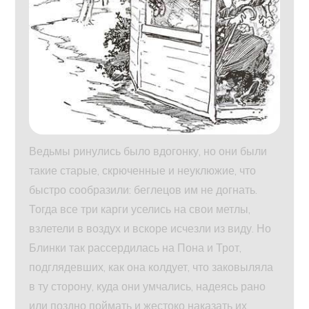
Ведьмы ринулись было вдогонку, но они были
такие старые, скрюченные и неуклюжие, что
быстро сообразили: беглецов им не догнать.
Тогда все три карги уселись на свои метлы,
взлетели в воздух и вскоре исчезли из виду. Но
Блинки так рассердилась на Пона и Трот,
подглядевших, как она колдует, что заковыляла
в ту сторону, куда они умчались, надеясь рано
или поздно поймать и жестоко наказать их.