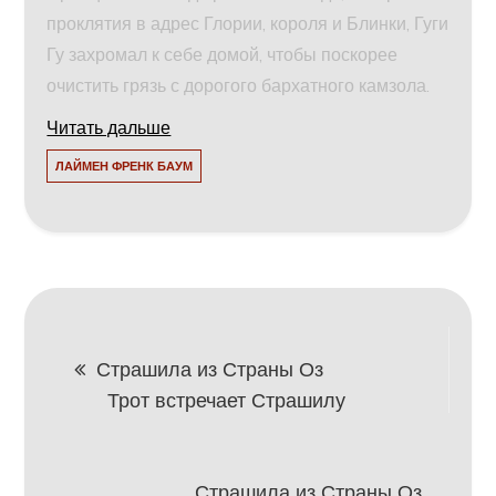
проклятия в адрес Глории, короля и Блинки, Гуги
Гу захромал к себе домой, чтобы поскорее
очистить грязь с дорогого бархатного камзола.
Читать дальше
ЛАЙМЕН ФРЕНК БАУМ
Навигация
Страшила из Страны Оз
Трот встречает Страшилу
по
записям
Страшила из Страны Оз