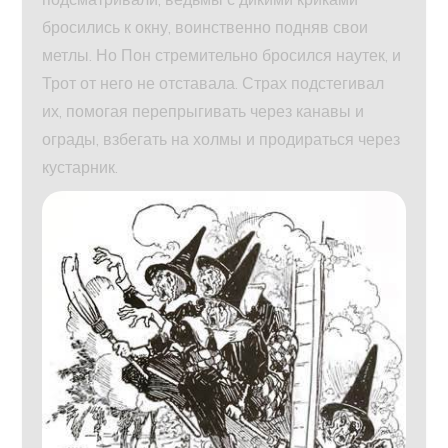
бросились к окну, воинственно подняв свои
метлы. Но Пон стремительно бросился наутек, и
Трот от него не отставала. Страх подстегивал
их, помогая перепрыгивать через канавы и
ограды, взбегать на холмы и продираться через
кустарник.