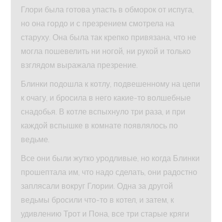
Глори была готова упасть в обморок от испуга,
но она гордо и с презрением смотрела на
старуху. Она была так крепко привязана, что не
могла пошевелить ни ногой, ни рукой и только
взглядом выражала презрение.
Блинки подошла к котлу, подвешенному на цепи
к очагу, и бросила в него какие-то волшебные
снадобья. В котле вспыхнуло три раза, и при
каждой вспышке в комнате появлялось по
ведьме.
Все они были жутко уродливые, но когда Блинки
прошептала им, что надо сделать, они радостно
заплясали вокруг Глории. Одна за другой
ведьмы бросили что-то в котел, и затем, к
удивлению Трот и Пона, все три старые кряги