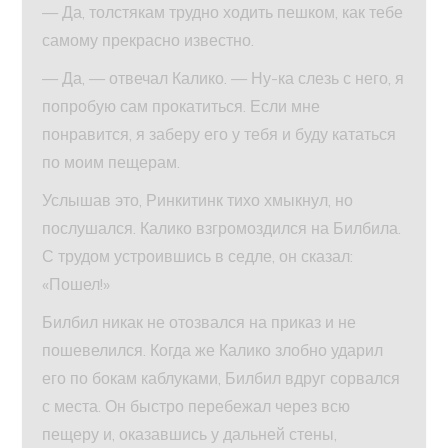
— Да, толстякам трудно ходить пешком, как тебе
самому прекрасно известно.
— Да, — отвечал Калико. — Ну-ка слезь с него, я
попробую сам прокатиться. Если мне
понравится, я заберу его у тебя и буду кататься
по моим пещерам.
Услышав это, Ринкитинк тихо хмыкнул, но
послушался. Калико взгромоздился на Билбила.
С трудом устроившись в седле, он сказал:
«Пошел!»
Билбил никак не отозвался на приказ и не
пошевелился. Когда же Калико злобно ударил
его по бокам каблуками, Билбил вдруг сорвался
с места. Он быстро перебежал через всю
пещеру и, оказавшись у дальней стены,