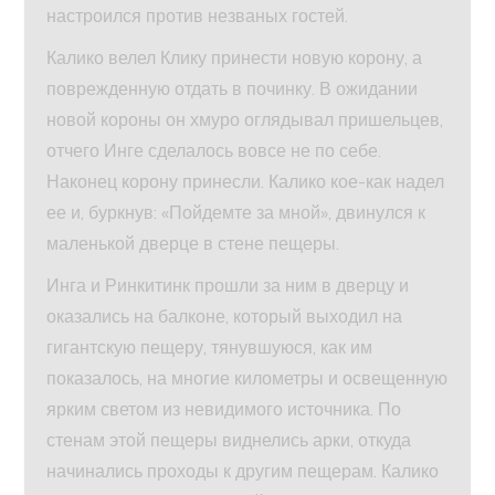
настроился против незваных гостей.
Калико велел Клику принести новую корону, а
поврежденную отдать в починку. В ожидании
новой короны он хмуро оглядывал пришельцев,
отчего Инге сделалось вовсе не по себе.
Наконец корону принесли. Калико кое-как надел
ее и, буркнув: «Пойдемте за мной», двинулся к
маленькой дверце в стене пещеры.
Инга и Ринкитинк прошли за ним в дверцу и
оказались на балконе, который выходил на
гигантскую пещеру, тянувшуюся, как им
показалось, на многие километры и освещенную
ярким светом из невидимого источника. По
стенам этой пещеры виднелись арки, откуда
начинались проходы к другим пещерам. Калико