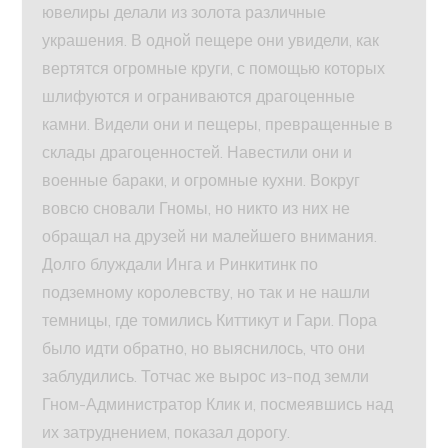
ювелиры делали из золота различные
украшения. В одной пещере они увидели, как
вертятся огромные круги, с помощью которых
шлифуются и ограниваются драгоценные
камни. Видели они и пещеры, превращенные в
склады драгоценностей. Навестили они и
военные бараки, и огромные кухни. Вокруг
вовсю сновали Гномы, но никто из них не
обращал на друзей ни малейшего внимания.
Долго блуждали Инга и Ринкитинк по
подземному королевству, но так и не нашли
темницы, где томились Киттикут и Гари. Пора
было идти обратно, но выяснилось, что они
заблудились. Тотчас же вырос из-под земли
Гном-Администратор Клик и, посмеявшись над
их затруднением, показал дорогу.