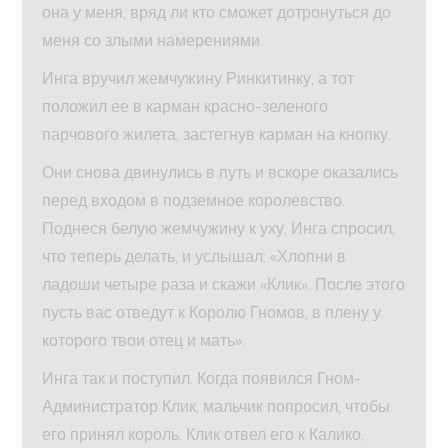
она у меня, вряд ли кто сможет дотронуться до
меня со злыми намерениями.
Инга вручил жемчужину Ринкитинку, а тот
положил ее в карман красно-зеленого
парчового жилета, застегнув карман на кнопку.
Они снова двинулись в путь и вскоре оказались
перед входом в подземное королевство.
Поднеся белую жемчужину к уху, Инга спросил,
что теперь делать, и услышал: «Хлопни в
ладоши четыре раза и скажи «Клик». После этого
пусть вас отведут к Королю Гномов, в плену у
которого твои отец и мать».
Инга так и поступил. Когда появился Гном-
Администратор Клик, мальчик попросил, чтобы
его принял король. Клик отвел его к Калико,