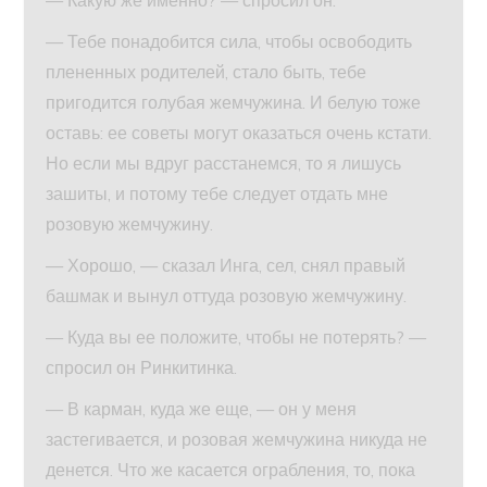
— Какую же именно? — спросил он.
— Тебе понадобится сила, чтобы освободить
плененных родителей, стало быть, тебе
пригодится голубая жемчужина. И белую тоже
оставь: ее советы могут оказаться очень кстати.
Но если мы вдруг расстанемся, то я лишусь
зашиты, и потому тебе следует отдать мне
розовую жемчужину.
— Хорошо, — сказал Инга, сел, снял правый
башмак и вынул оттуда розовую жемчужину.
— Куда вы ее положите, чтобы не потерять? —
спросил он Ринкитинка.
— В карман, куда же еще, — он у меня
застегивается, и розовая жемчужина никуда не
денется. Что же касается ограбления, то, пока