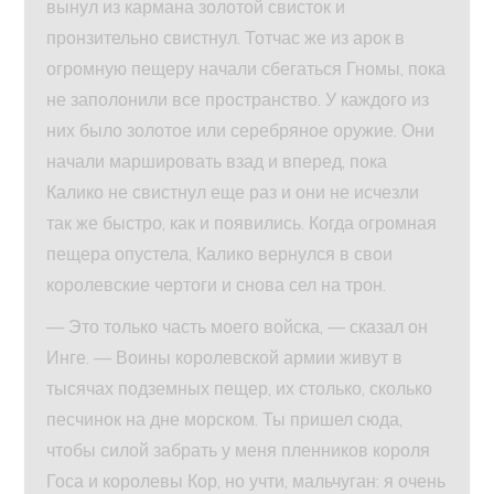
вынул из кармана золотой свисток и
пронзительно свистнул. Тотчас же из арок в
огромную пещеру начали сбегаться Гномы, пока
не заполонили все пространство. У каждого из
них было золотое или серебряное оружие. Они
начали маршировать взад и вперед, пока
Калико не свистнул еще раз и они не исчезли
так же быстро, как и появились. Когда огромная
пещера опустела, Калико вернулся в свои
королевские чертоги и снова сел на трон.
— Это только часть моего войска, — сказал он
Инге. — Воины королевской армии живут в
тысячах подземных пещер, их столько, сколько
песчинок на дне морском. Ты пришел сюда,
чтобы силой забрать у меня пленников короля
Госа и королевы Кор, но учти, мальчуган: я очень