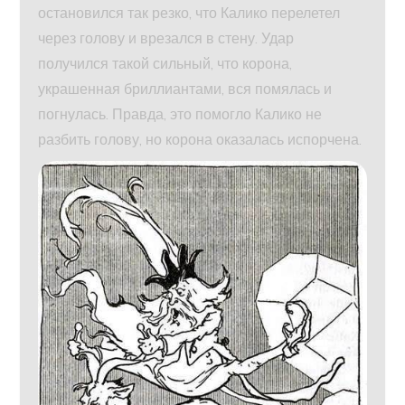
остановился так резко, что Калико перелетел
через голову и врезался в стену. Удар
получился такой сильный, что корона,
украшенная бриллиантами, вся помялась и
погнулась. Правда, это помогло Калико не
разбить голову, но корона оказалась испорчена.