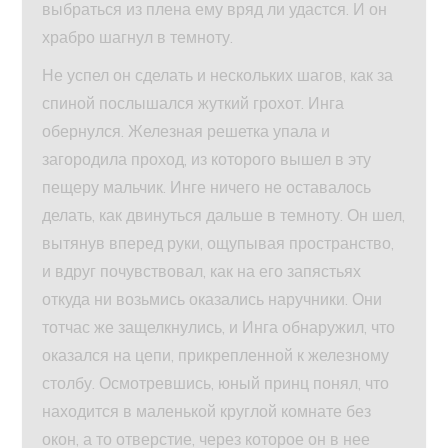
выбраться из плена ему вряд ли удастся. И он
храбро шагнул в темноту.
Не успел он сделать и нескольких шагов, как за
спиной послышался жуткий грохот. Инга
обернулся. Железная решетка упала и
загородила проход, из которого вышел в эту
пещеру мальчик. Инге ничего не оставалось
делать, как двинуться дальше в темноту. Он шел,
вытянув вперед руки, ощупывая пространство,
и вдруг почувствовал, как на его запястьях
откуда ни возьмись оказались наручники. Они
тотчас же защелкнулись, и Инга обнаружил, что
оказался на цепи, прикрепленной к железному
столбу. Осмотревшись, юный принц понял, что
находится в маленькой круглой комнате без
окон, а то отверстие, через которое он в нее