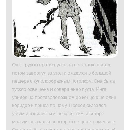
Он с трудом протиснулся на несколько шагов,
потом завернул за угол и оказался в большой
пещере с куполообразным потолком. Она была
тускло освещена и совершенно пуста. Инга
увидел на противоположном ее конце еще один
коридор и пошел по нему. Проход оказался
узким и извилистым, но коротким, и вскоре
мальчик оказался во второй пещере, поменьше.
Она тоже была пуста, и на ее противоположной