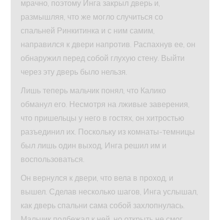
мрачно, поэтому Инга закрыл дверь и,
размышляя, что же могло случиться со
спальней Ринкитинка и с ним самим,
направился к двери напротив. Распахнув ее, он
обнаружил перед собой глухую стену. Выйти
через эту дверь было нельзя.
Лишь теперь мальчик понял, что Калико
обманул его. Несмотря на лживые заверения,
что пришельцы у него в гостях, он хитростью
разъединил их. Поскольку из комнаты-темницы
был лишь один выход, Инга решил им и
воспользоваться.
Он вернулся к двери, что вела в проход, и
вышел. Сделав несколько шагов, Инга услышал,
как дверь спальни сама собой захлопнулась.
Мальчик подбежал к ней, но открыть не смог.