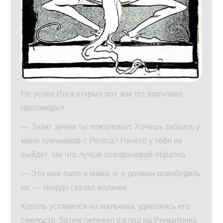
Не успел Инга открыл рот, как тот ворчливо
проговорил:
— Знаю, зачем ты пожаловал. Хочешь забрать у
меня пленников с Регоса? Ничего у тебя не
выйдет, так что лучше поворачивай обратно.
— Это мои папа и мама, и, я должен освободить
их, — твердо сказал мальчик.
Король уставился на мальчика, удивляясь его
смелости. Затем перевел взгляд на Ринкитинка