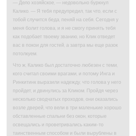
— Дело хозяйское, — недовольно буркнул
Калико. — Я тебя предупредил, так что, если с
тобой случится беда, пеняй на себя. Сегодня у
меня болит голова, и я не смогу принять тебя
как подобает твоему званию, но Клик отведет
вас в покои для гостей, а завтра мы еще разок
потолкуем.
Что ж, Калико был достаточно любезен с теми,
кого считал своими врагами, и потому Инга и
Ринкитинк выразили надежду, что голова у него
пройдет, и двинулись за Кликом. Пройдя через
несколько сводчатых проходов, они оказались
возле дверей, что вели в три маленькие хорошо
обставленные спальни без окон, которые
освещались и проветривались каким-то
таинственным способом и были вырублены в