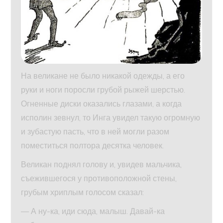
На великане не было никакой одежды, а его
руки и ноги поросли грубой рыжей шерстью.
Огненные диски оказались глазами, а когда
исполин зевнул, то Инга увидел такую огромную
и зубастую пасть, что в ней могли разом
поместиться полтора десятка человек.
Великан поднял голову и, увидев мальчика,
съежившегося у противоположной стены,
грубым хриплым голосом сказал:
— А ну-ка, иди сюда, малыш. Давай-ка