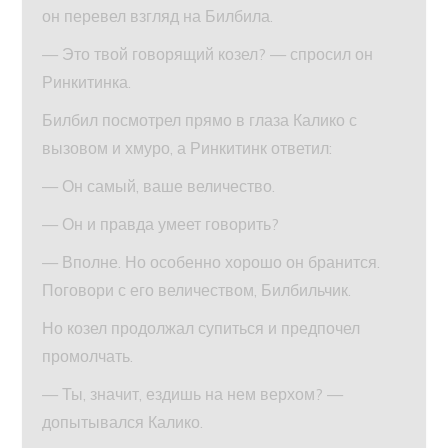
он перевел взгляд на Билбила.
— Это твой говорящий козел? — спросил он
Ринкитинка.
Билбил посмотрел прямо в глаза Калико с
вызовом и хмуро, а Ринкитинк ответил:
— Он самый, ваше величество.
— Он и правда умеет говорить?
— Вполне. Но особенно хорошо он бранится.
Поговори с его величеством, Билбильчик.
Но козел продолжал супиться и предпочел
промолчать.
— Ты, значит, ездишь на нем верхом? —
допытывался Калико.