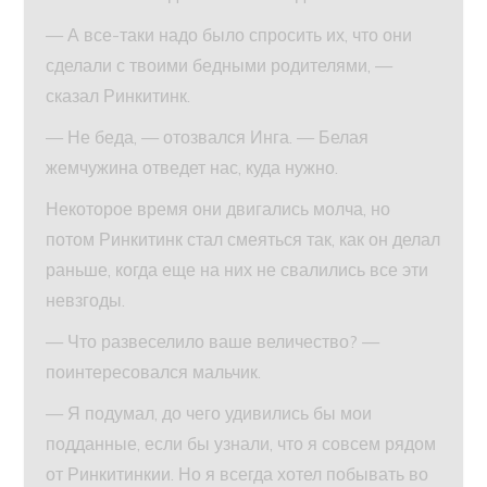
— А все-таки надо было спросить их, что они
сделали с твоими бедными родителями, —
сказал Ринкитинк.
— Не беда, — отозвался Инга. — Белая
жемчужина отведет нас, куда нужно.
Некоторое время они двигались молча, но
потом Ринкитинк стал смеяться так, как он делал
раньше, когда еще на них не свалились все эти
невзгоды.
— Что развеселило ваше величество? —
поинтересовался мальчик.
— Я подумал, до чего удивились бы мои
подданные, если бы узнали, что я совсем рядом
от Ринкитинкии. Но я всегда хотел побывать во