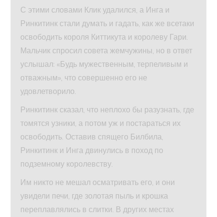
С этими словами Клик удалился, а Инга и
Ринкитинк стали думать и гадать, как же всетаки
освободить короля Киттикута и королеву Гари.
Мальчик спросил совета жемчужины, но в ответ
услышал: «Будь мужественным, терпеливым и
отважным», что совершенно его не
удовлетворило.
Ринкитинк сказал, что неплохо бы разузнать, где
томятся узники, а потом уж и постараться их
освободить. Оставив спящего Билбила,
Ринкитинк и Инга двинулись в поход по
подземному королевству.
Им никто не мешал осматривать его, и они
увидели печи, где золотая пыль и крошка
переплавлялись в слитки. В других местах