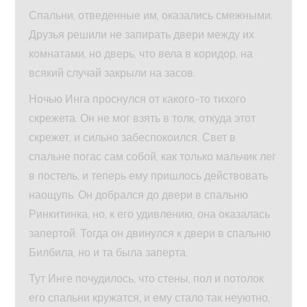
Спальни, отведенные им, оказались смежными.
Друзья решили не запирать двери между их
комнатами, но дверь, что вела в коридор, на
всякий случай закрыли на засов.
Ночью Инга проснулся от какого-то тихого
скрежета. Он не мог взять в толк, откуда этот
скрежет, и сильно забеспокоился. Свет в
спальне погас сам собой, как только мальчик лег
в постель, и теперь ему пришлось действовать
наощупь. Он добрался до двери в спальню
Ринкитинка, но, к его удивлению, она оказалась
запертой. Тогда он двинулся к двери в спальню
Билбила, но и та была заперта.
Тут Инге почудилось, что стены, пол и потолок
его спальни кружатся, и ему стало так неуютно,