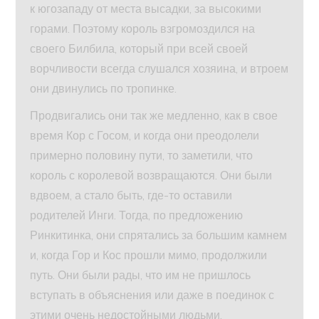
к югозападу от места высадки, за высокими
горами. Поэтому король взгромоздился на
своего Билбила, который при всей своей
ворчливости всегда слушался хозяина, и втроем
они двинулись по тропинке.
Продвигались они так же медленно, как в свое
время Кор с Госом, и когда они преодолели
примерно половину пути, то заметили, что
король с королевой возвращаются. Они были
вдвоем, а стало быть, где-то оставили
родителей Инги. Тогда, по предложению
Ринкитинка, они спрятались за большим камнем
и, когда Гор и Кос прошли мимо, продолжили
путь. Они были рады, что им не пришлось
вступать в объяснения или даже в поединок с
этими очень недостойными людьми.