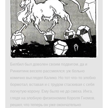
Билбил был доволен своим подвигом, да и
Ринкитинк весело рассмеялся: уж больно
комично выглядел Калико. Но тот что-то злобно
бормотал, вставая и с трудом стаскивая с себя
погнутую корону. Ему было не до смеха. Инга,
глядя на злобную физиономию Короля Гномов,
решил, что теперь он уже окончательно