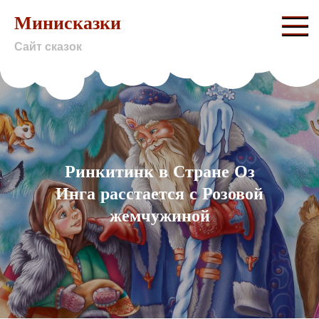
Skip
Минисказки
to
Сайт сказок
content
Ринкитинк в Стране Оз
Инга расстается с Розовой
жемчужиной