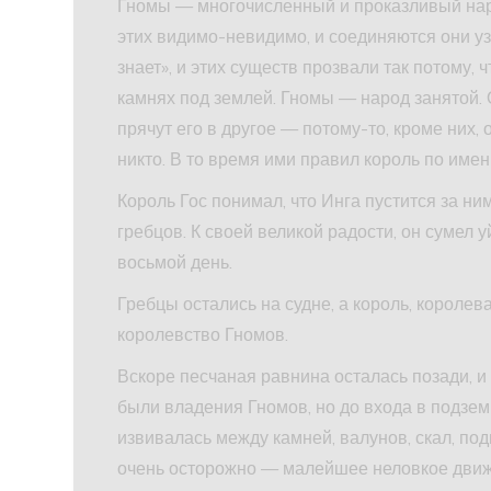
Гномы — многочисленный и проказливый на
этих видимо-невидимо, и соединяются они узк
знает», и этих существ прозвали так потому, 
камнях под землей. Гномы — народ занятой.
прячут его в другое — потому-то, кроме них,
никто. В то время ими правил король по имен
Король Гос понимал, что Инга пустится за ним
гребцов. К своей великой радости, он сумел у
восьмой день.
Гребцы остались на судне, а король, королев
королевство Гномов.
Вскоре песчаная равнина осталась позади, и
были владения Гномов, но до входа в подзем
извивалась между камней, валунов, скал, под
очень осторожно — малейшее неловкое движ