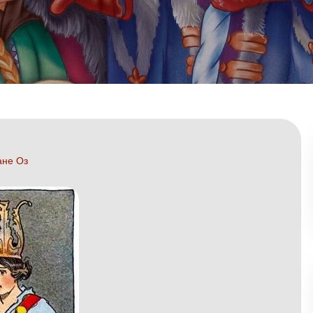
ане Оз