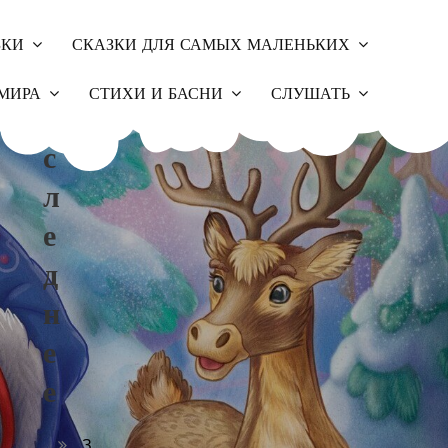
ЗКИ
СКАЗКИ ДЛЯ САМЫХ МАЛЕНЬКИХ
П
МИРА
СТИХИ И БАСНИ
СЛУШАТЬ
О
С
Л
Е
Д
Н
Е
Е
З