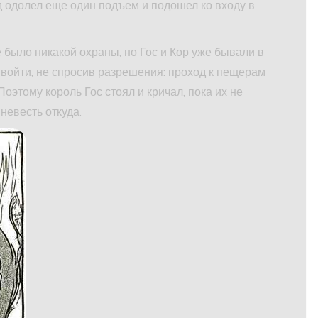
яд одолел еще один подъем и подошел ко входу в
е было никакой охраны, но Гос и Кор уже бывали в
я войти, не спросив разрешения: проход к пещерам
этому король Гос стоял и кричал, пока их не
невесть откуда.