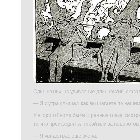
Один из них, на удивление длинноухий, сказал
— Я с утра слышал, как вы шагаете по наши
У второго Гнома были странные глаза, смотр
то, что происходит за горой или за поворотом
— Я увидел вас еще вчера.