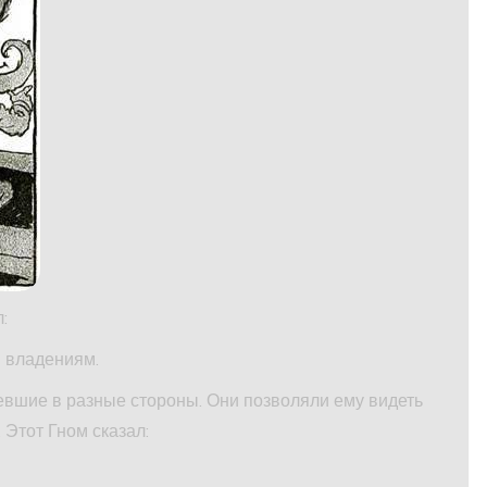
:
м владениям.
евшие в разные стороны. Они позволяли ему видеть
. Этот Гном сказал: