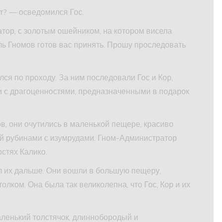
ет? — осведомился Гос.
тор, с золотым ошейником, на котором висела
ь Гномов готов вас принять. Прошу проследовать
ся по проходу. За ним последовали Гос и Кор,
и с драгоценностями, предназначенными в подарок
в, они очутились в маленькой пещере, красиво
й рубинами с изумрудами. Гном-Администратор
остях Калико.
л их дальше. Они вошли в большую пещеру,
лком. Она была так великолепна, что Гос, Кор и их
аленький толстячок, длиннобородый и