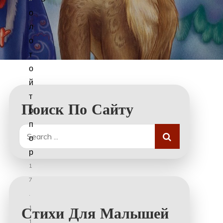
о
л
о
т
о
й
т
Поиск По Сайту
о
п
Search
о
for:
р
1
7
.
1
Стихи Для Малышей
1