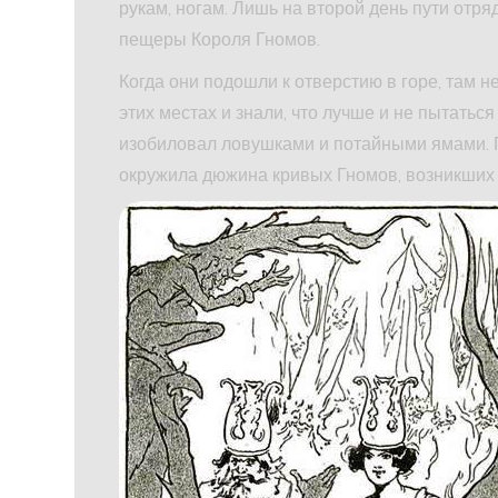
рукам, ногам. Лишь на второй день пути отр
пещеры Короля Гномов.
Когда они подошли к отверстию в горе, там н
этих местах и знали, что лучше и не пытатьс
изобиловал ловушками и потайными ямами. По
окружила дюжина кривых Гномов, возникших 