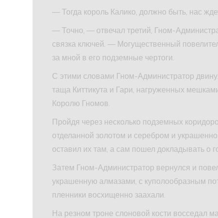
— Тогда король Калико, должно быть, нас жд
— Точно, — отвечал третий, Гном-Администра
связка ключей. — Могущественный повелител
за мной в его подземные чертоги.
С этими словами Гном-Администратор двинул
таща Киттикута и Гари, нагруженных мешкам
Королю Гномов.
Пройдя через несколько подземных коридоро
отделанной золотом и серебром и украшенно
оставил их там, а сам пошел докладывать о г
Затем Гном-Администратор вернулся и пове
украшенную алмазами, с куполообразным пото
пленники восхищенно заахали.
На резном троне слоновой кости восседал м