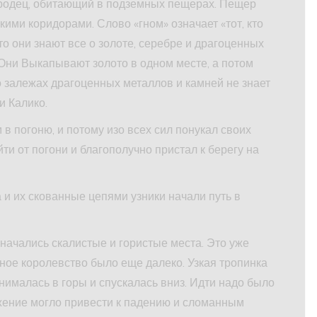
родец, обитающий в подземных пещерах. Пещер
ими коридорами. Слово «гном» означает «тот, кто
что они знают все о золоте, серебре и драгоценных
 Они Выкапывают золото в одном месте, а потом
 о залежах драгоценных металлов и камней не знает
и Калико.
 в погоню, и потому изо всех сил понукал своих
йти от погони и благополучно пристал к берегу на
а и их скованные цепями узники начали путь в
 начались скалистые и гористые места. Это уже
ное королевство было еще далеко. Узкая тропинка
нималась в горы и спускалась вниз. Идти надо было
ение могло привести к падению и сломанным