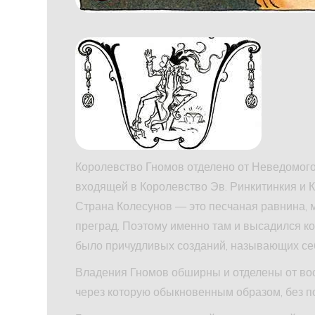
Королевство Гномов отделено от Неведомого
входящей в Королевство Эв. Ринкитинкия и 
Страна Колесунов — это песчаная равнина, 
преград. Поэтому именно там и высадился ко
было причудливых созданий, называющих се
Владения Гномов обширны и отделены от вос
через которую обыкновенным образом, без п