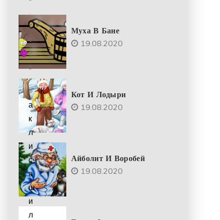
.
2
Муха В Бане
0
19.08.2020
2
5
К
Кот И Лодыри
а
19.08.2020
к
л
и
Айболит И Воробей
с
19.08.2020
а
ш
и
л