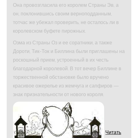
Она провозгласила его королем Страны Эв, а
он, поклонившись своим верноподданным,
тотчас же убежал проверить, не осталось ли в
королевском буфете пирожных.
Озма из Страны Оз и ее соратники, а также
Дороти, Тик-Ток и Биллина были приглашены на
роскошный прием, устроенный в их честь
благодарной королевой. В тот вечер Биллине в
торжественной обстановке было вручено
красивое ожерелье из жемчуга и сапфиров —
знак признательности от нового короля.
Читать