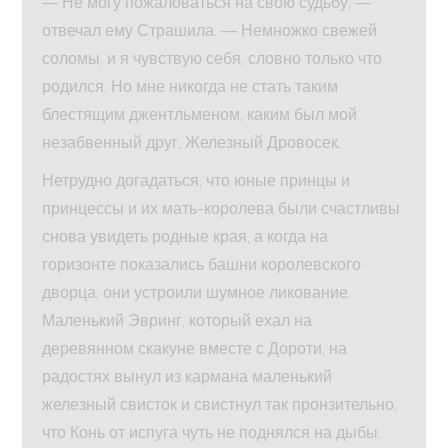
— Не могу пожаловаться на свою судьбу, —
отвечал ему Страшила. — Немножко свежей
соломы, и я чувствую себя, словно только что
родился. Но мне никогда не стать таким
блестящим джентльменом, каким был мой
незабвенный друг, Железный Дровосек.
Нетрудно догадаться, что юные принцы и
принцессы и их мать-королева были счастливы
снова увидеть родные края, а когда на
горизонте показались башни королевского
дворца, они устроили шумное ликование.
Маленький Эвринг, который ехал на
деревянном скакуне вместе с Дороти, на
радостях вынул из кармана маленький
железный свисток и свистнул так пронзительно,
что Конь от испуга чуть не поднялся на дыбы.