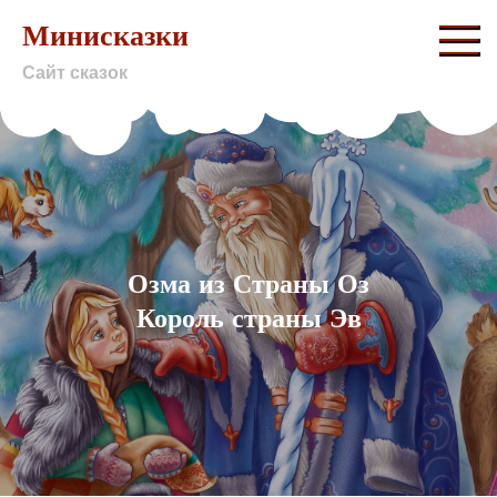
Skip
Минисказки
to
Сайт сказок
content
Озма из Страны Оз
Король страны Эв