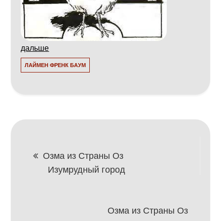
дальше
ЛАЙМЕН ФРЕНК БАУМ
Навигация
Озма из Страны Оз
Изумрудный город
по
записям
Озма из Страны Оз