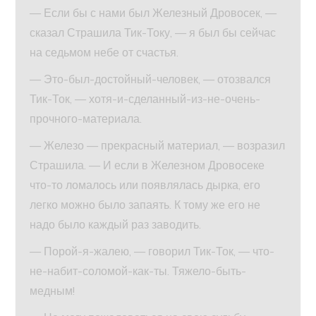
— Если бы с нами был Железный Дровосек, —
сказал Страшила Тик-Току, — я был бы сейчас
на седьмом небе от счастья.
— Это-был-достойный-человек, — отозвался
Тик-Ток, — хотя-и-сделанный-из-не-очень-
прочного-материала.
— Железо — прекрасный материал, — возразил
Страшила. — И если в Железном Дровосеке
что-то ломалось или появлялась дырка, его
легко можно было запаять. К тому же его не
надо было каждый раз заводить.
— Порой-я-жалею, — говорил Тик-Ток, — что-
не-набит-соломой-как-ты. Тяжело-быть-
медным!