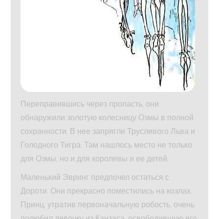
Переправившись через пропасть, они
обнаружили золотую колесницу Озмы в полной
сохранности. В нее запрягли Трусливого Льва и
Голодного Тигра. Там нашлось место не только
для Озмы, но и для королевы и ее детей.
Маленький Эвринг предпочел остаться с
Дороти. Они прекрасно поместились на козлах.
Принц, утратив первоначальную робость, очень
полюбил девочку из Канзаса, освободившую его