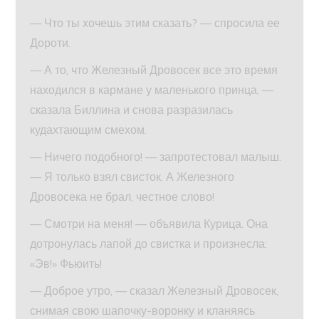
— Что ты хочешь этим сказать? — спросила ее
Дороти.
— А то, что Железный Дровосек все это время
находился в кармане у маленького принца, —
сказала Биллина и снова разразилась
кудахтающим смехом.
— Ничего подобного! — запротестовал малыш.
— Я только взял свисток. А Железного
Дровосека не брал, честное слово!
— Смотри на меня! — объявила Курица. Она
дотронулась лапой до свистка и произнесла:
«Эв!» Фьюить!
— Доброе утро, — сказал Железный Дровосек,
снимая свою шапочку-воронку и кланяясь