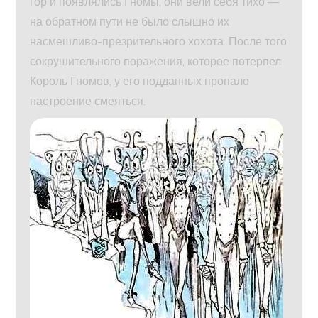
гор и появлялись Гномы, они вели себя тихо —
на обратном пути не было слышно их
насмешливо-презрительного хохота. После того
сокрушительного поражения, которое потерпел
Король Гномов, у его подданных пропало
настроение смеяться.