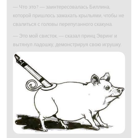
— Что это? — заинтересовалась Биллина,
которой пришлось замахать крыльями, чтобы не
свалиться с головы перепуганного скакуна.
— Это мой свисток, — сказал принц Эвринг и
вытянул ладошку, демонстрируя свою игрушку.