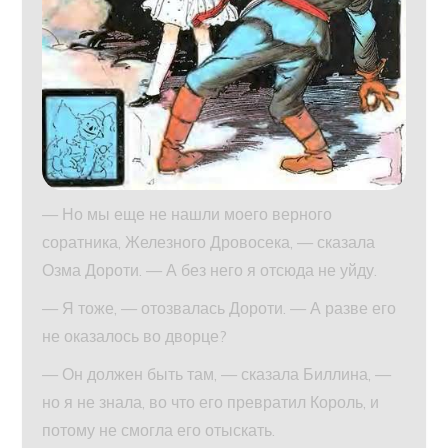
— Но мы еще не нашли моего верного
соратника, Железного Дровосека, — сказала
Озма Дороти. — А без него я отсюда не уйду.
— Я тоже, — отозвалась Дороти. — А разве его
не оказалось во дворце?
— Он должен быть там, — сказала Биллина, —
но я не знала, во что его превратил Король, и
потому не смогла его отыскать.