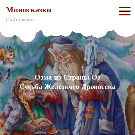
Skip
Минисказки
to
Сайт сказок
content
Озма из Страны Оз
Судьба Железного Дровосека