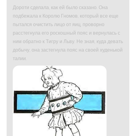
Дороти сделала, как ей было сказано. Она
подбежала к Королю Гномов, который все еще
пытался очистить лицо от яиц, проворно
расстегнула его роскошный пояс и вернулась с
ним обратно к Тигру и Льву. Не зная, куда девать
добычу, она застегнула пояс на своей худенькой
талии.