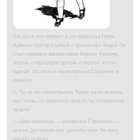
Как раз в этот момент в зал ворвался Гном-
Администратор с губкой и кувшином с водой. Он
стал отмывать физиономию Короля. Наконец
Король снова обрел зрение и первое, что он
сделал, это злобно посмотрел на Страшилу и
рявкнул:
— Ты за это поплатишься. Разве ты не знаешь,
что Гномы не переносят яиц! Ах ты соломенное
чучело!
— Действительно, — отозвался Страшила, —
они не доставили вам удовольствия. Не могу
понять, почему.