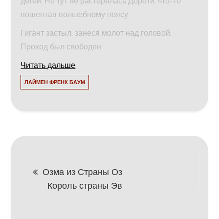
детей. Но тут не растерялась Дороти, что-то
пошептав волшебному поясу.
Гигант застыл, занеся молот над головой.
Проход был свободен.
Читать дальше
ЛАЙМЕН ФРЕНК БАУМ
Навигация
Озма из Страны Оз
Король страны Эв
по