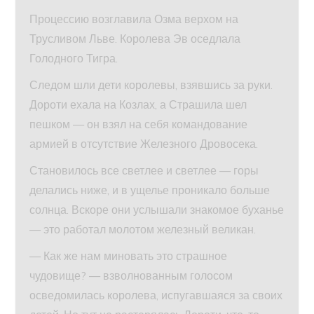
Процессию возглавила Озма верхом на
Трусливом Льве. Королева Эв оседлала
Голодного Тигра.
Следом шли дети королевы, взявшись за руки.
Дороти ехала на Козлах, а Страшила шел
пешком — он взял на себя командование
армией в отсутствие Железного Дровосека.
Становилось все светлее и светлее — горы
делались ниже, и в ущелье проникало больше
солнца. Вскоре они услышали знакомое буханье
— это работал молотом железный великан.
— Как же нам миновать это страшное
чудовище? — взволнованным голосом
осведомилась королева, испугавшаяся за своих