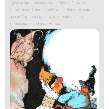
Друзья пришли в восторг. Король Гномов
промолчал. Словно побитая собака, он заполз
за свой трон и сидел там, жалобно хныкая,
оплакивая свое поражение.