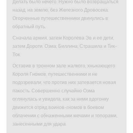
Делать было нечего. Нужно было возвращаться
назад, на землю, без Железного Дровосека.
Огорченные путешественники двинулись в
обратный путь.
Сначала армия, затем Королева Эв и ее дети,
затем Дороти, Озма, Биллина, Страшила и Тик-
Ток.
Оставив в тронном зале жалкого, хныкающего
Короля Гномов, путешественники и не
подозревали, что против них затевается новая
пакость. Совершенно случайно Озма
оглянулась и увидела, как за ними вдогонку
движется отряд воинов-гномов в боевом
облачении с обнаженными мечами и топорами,
занесенными для удара.