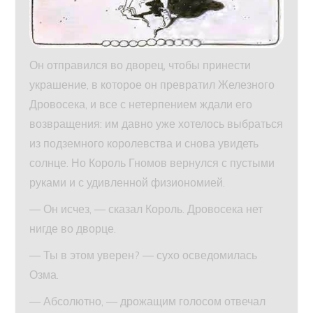
Он отправился во дворец, чтобы принести
украшение, в которое он превратил Железного
Дровосека, и все с нетерпением ждали его
возвращения: им давно уже хотелось выбраться
из подземного королевства и снова увидеть
солнце. Но Король Гномов вернулся с пустыми
руками и с удивленной физиономией.
— Он исчез, — сказал Король. Дровосека нет
нигде во дворце.
— Ты в этом уверен? — сухо осведомилась
Озма.
— Абсолютно, — дрожащим голосом отвечал