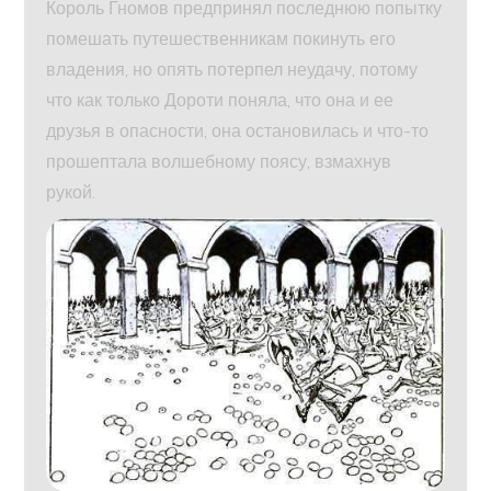
Король Гномов предпринял последнюю попытку
помешать путешественникам покинуть его
владения, но опять потерпел неудачу, потому
что как только Дороти поняла, что она и ее
друзья в опасности, она остановилась и что-то
прошептала волшебному поясу, взмахнув
рукой.