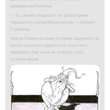
прокудахтала Биллина.
— Ты сам мог убедиться, что Дороти умеет
обращаться с волшебным поясом, — добавил
Страшила.
Король Гномов на какое-то время задумался, но
потом согласился сделать все, что от него
требовали. Ему очень не хотелось стать
гусиным яйцом.