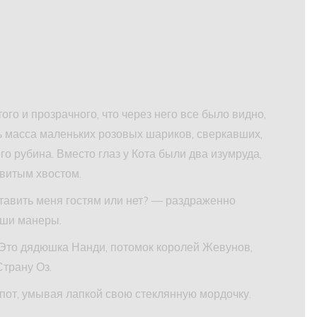
того и прозрачного, что через него все было видно,
сь масса маленьких розовых шариков, сверкавших,
го рубина. Вместо глаз у Кота были два изумруда,
 витым хвостом.
ставить меня гостям или нет? — раздраженно
аши манеры.
Это дядюшка Нанди, потомок королей Жевунов,
Страну Оз.
пот, умывая лапкой свою стеклянную мордочку.