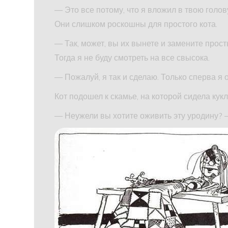
— Это все потому, что я вложил в твою голову
Они слишком роскошны для простого кота.
— Так, может, вы их вынете и замените про
Тогда я не буду смотреть на все свысока.
— Пожалуй, я так и сделаю. Только сперва я
Кот подошел к скамье, на которой сидела кукл
— Неужели вы хотите оживить эту уродину? 