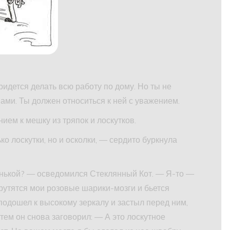
идется делать всю работу по дому. Но ты не
ами. Ты должен относиться к ней с уважением.
нием к мешку из тряпок и лоскутков.
ько лоскутки, но и осколки, — сердито буркнула
енькой? — осведомился Стеклянный Кот. — Я-то —
крутятся мои розовые шарики-мозги и бьется
подошел к высокому зеркалу и застыл перед ним,
тем он снова заговорил: — А это лоскутное