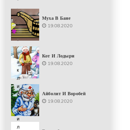
.
2
Муха В Бане
0
19.08.2020
2
5
К
Кот И Лодыри
а
19.08.2020
к
л
и
Айболит И Воробей
с
19.08.2020
а
ш
и
л