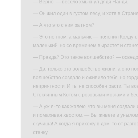
— Верно, — весело хмыкнул дядя Нанди.
— Он жил один в густом лесу, и хотя в Стране
— А что это с ним за гном?
— Это не гном, а мальчик, — пояснил Колдун.
маленький, но со временем вырастет и стане
— Правда? Это такое волшебство? — осведо
— Да, только это волшебство жизни, а оно п
волшебство создало и оживило тебя, но горди
неприятности. И ты не способен расти. Ты 
Стеклянным Котом с розовыми мозгами и бе
— А уж я-то как жалею, что вы меня создали
и помахивая хвостом. — Вы живете в унылом 
скучища! А когда я прихожу в дом, то от раз
стенку.