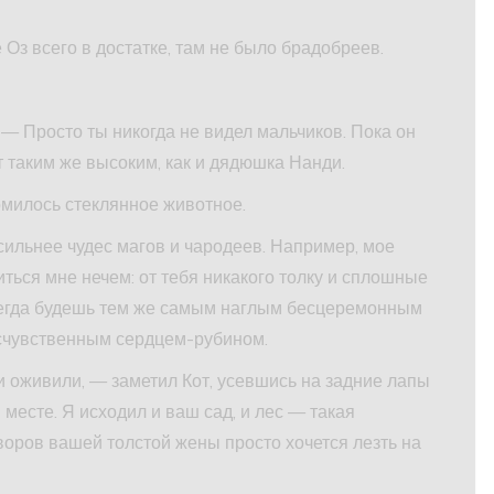
 Оз всего в достатке, там не было брадобреев.
 — Просто ты никогда не видел мальчиков. Пока он
т таким же высоким, как и дядюшка Нанди.
милось стеклянное животное.
осильнее чудес магов и чародеев. Например, мое
ться мне нечем: от тебя никакого толку и сплошные
всегда будешь тем же самым наглым бесцеремонным
счувственным сердцем-рубином.
 и оживили, — заметил Кот, усевшись на задние лапы
месте. Я исходил и ваш сад, и лес — такая
говоров вашей толстой жены просто хочется лезть на