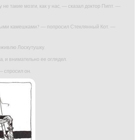
 не такие мозги, как у нас, — сказал доктор Пипт. —
стыми камешками? — попросил Стеклянный Кот. —
 оживлю Лоскутушку.
а, и внимательно ее оглядел.
— спросил он.