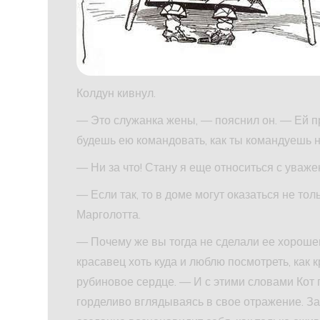
Колдун кивнул.
— Это служанка жены, — пояснил он. — Ей пр
будешь ею командовать, как ты командуешь н
— Ни за что! Стану я еще относиться с уваже
— Если так, то в доме могут оказаться не тол
Марголотта.
— Почему же вы тогда не сделали ее хорош
красавец хоть куда и люблю посмотреть, как 
рубиновое сердце. — И с этими словами Кот 
горделиво вглядываясь в свое отражение. За