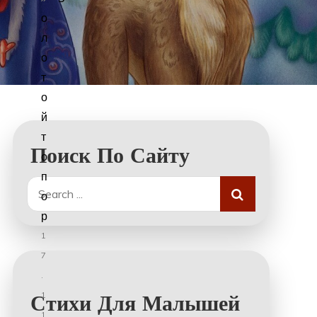
о
л
о
т
о
й
т
Поиск По Сайту
о
п
Search
о
for:
р
1
7
.
1
Стихи Для Малышей
1