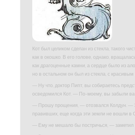
Кот был целиком сделан из стекла, такого чис
как в окошко. В его голове, однако, вращала
как драгоценные камни, а сердце было из ало
но в остальном он был из стекла, с красивым
— Ну что, доктор Пипт, вы собираетесь пред
осведомился Кот. — По-моему, вы забыли в
— Прошу прощения, — отозвался Колдун. — 
правивших, еще когда эти земли не вошли в 
— Ему не мешало бы постричься, — заметил 