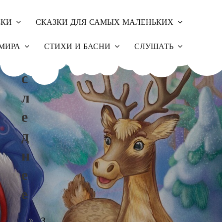
ЗКИ
СКАЗКИ ДЛЯ САМЫХ МАЛЕНЬКИХ
П
МИРА
СТИХИ И БАСНИ
СЛУШАТЬ
О
С
Л
Е
Д
Н
Е
Е
З