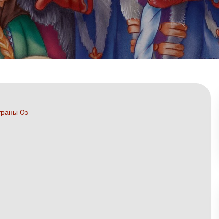
траны Оз