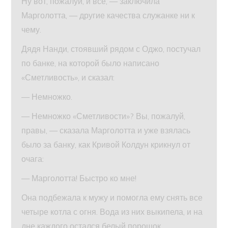
Ну вот, пожалуй, и все, — заключила
Марголотта, — другие качества служанке ни к
чему.
Дядя Нанди, стоявший рядом с Оджо, постучал
по банке, на которой было написано
«Сметливость», и сказал:
— Немножко.
— Немножко «Сметливости»? Вы, пожалуй,
правы, — сказала Марголотта и уже взялась
было за банку, как Кривой Колдун крикнул от
очага:
— Марголотта! Быстро ко мне!
Она подбежала к мужу и помогла ему снять все
четыре котла с огня. Вода из них выкипела, и на
дне каждого остался белый порошок.