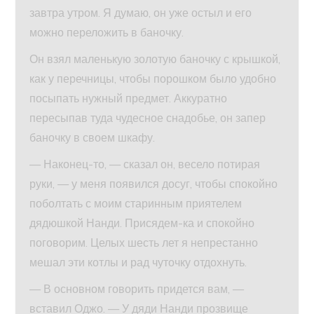
завтра утром. Я думаю, он уже остыл и его
можно переложить в баночку.
Он взял маленькую золотую баночку с крышкой,
как у перечницы, чтобы порошком было удобно
посыпать нужный предмет. Аккуратно
пересыпав туда чудесное снадобье, он запер
баночку в своем шкафу.
— Наконец-то, — сказал он, весело потирая
руки, — у меня появился досуг, чтобы спокойно
поболтать с моим старинным приятелем
дядюшкой Нанди. Присядем-ка и спокойно
поговорим. Целых шесть лет я непрестанно
мешал эти котлы и рад чуточку отдохнуть.
— В основном говорить придется вам, —
вставил Оджо. — У дяди Нанди прозвище