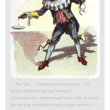
— Так, так… — размышляла она вслух. — Я
хотела добавить девице немного
«Сметливости», заменяющей пока «Ум», который
доктор еще не научился как следует делать. —