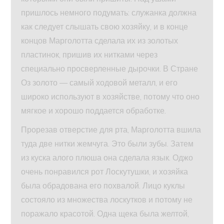
пришлось немного подумать: служанка должна
как следует слышать свою хозяйку, и в конце
концов Марголотта сделала их из золотых
пластинок, пришив их нитками через
специально просверленные дырочки. В Стране
Оз золото — самый ходовой металл, и его
широко используют в хозяйстве, потому что оно
мягкое и хорошо поддается обработке.
Прорезав отверстие для рта, Марголотта вшила
туда две нитки жемчуга. Это были зубы. Затем
из куска алого плюша она сделала язык. Оджо
очень понравился рот Лоскутушки, и хозяйка
была обрадована его похвалой. Лицо куклы
состояло из множества лоскутков и потому не
поражало красотой. Одна щека была желтой,