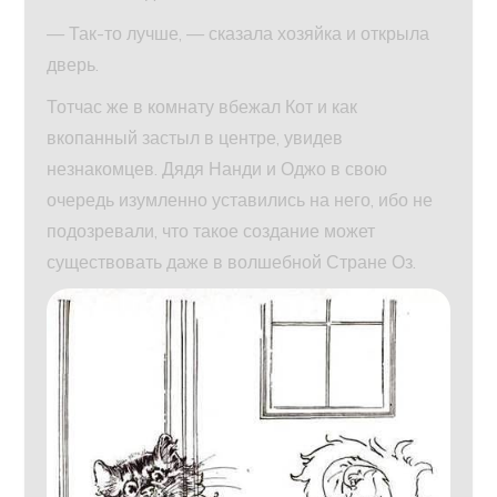
— Так-то лучше, — сказала хозяйка и открыла
дверь.
Тотчас же в комнату вбежал Кот и как
вкопанный застыл в центре, увидев
незнакомцев. Дядя Нанди и Оджо в свою
очередь изумленно уставились на него, ибо не
подозревали, что такое создание может
существовать даже в волшебной Стране Оз.