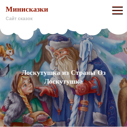
Skip
Минисказки
to
Сайт сказок
content
Лоскутушка из Страны Оз
Лоскутушка