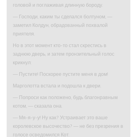
головой и поглаживая длинную бороду.
— Господи, каким ты сделался болтуном, —
заметил Колдун, обрадованный похвалой
приятеля.
Но в этот момент кто-то стал скрестись в
заднюю дверь, и затем пронзительный голос
крикнул:
— Пустите! Поскорее пустите меня в дом!
Марголотта встала и подошла к двери.
— Попроси как положено, будь благонравным
котом, — сказала она.
— Мя-я-у-у! Ну как? Устраивает это ваше
королевское высочество? — не без презрения в
голосе осведомился Кот.