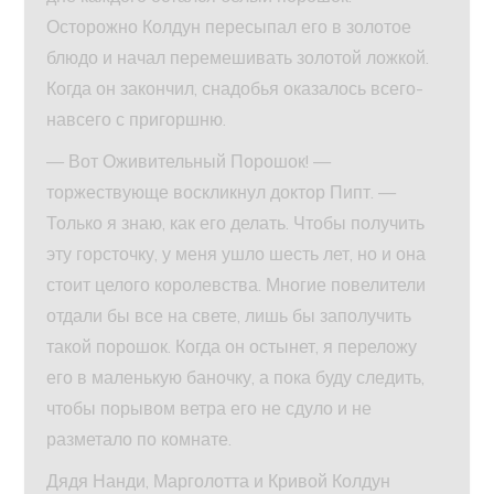
Осторожно Колдун пересыпал его в золотое
блюдо и начал перемешивать золотой ложкой.
Когда он закончил, снадобья оказалось всего-
навсего с пригоршню.
— Вот Оживительный Порошок! —
торжествующе воскликнул доктор Пипт. —
Только я знаю, как его делать. Чтобы получить
эту горсточку, у меня ушло шесть лет, но и она
стоит целого королевства. Многие повелители
отдали бы все на свете, лишь бы заполучить
такой порошок. Когда он остынет, я переложу
его в маленькую баночку, а пока буду следить,
чтобы порывом ветра его не сдуло и не
разметало по комнате.
Дядя Нанди, Марголотта и Кривой Колдун