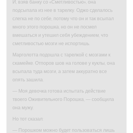
И, взяв банку со «Сметливостью», она
подсыпала из нее в тарелку. Оджо сделалось
слегка не по себе, потому что он и так всыпал
много этого порошка, но он не посмел
вмешаться и утешил себя убеждением, что
сметливостью мозги не испортишь.
Марголотта подошла с тарелкой с мозгами к
скамейке. Отпоров шов на голове у куклы, она
всыпала туда мозги, а затем аккуратно все
опять зашила.
— Моя девочка готова испытать действие
твоего Оживительного Порошка, — сообщила
она мужу.
Но тот сказал:
— Порошком можно будет пользоваться лишь