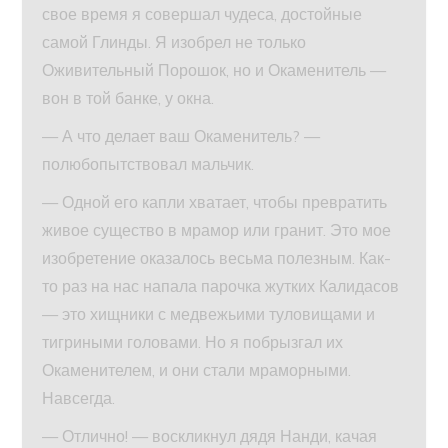
свое время я совершал чудеса, достойные
самой Глинды. Я изобрел не только
Оживительный Порошок, но и Окаменитель —
вон в той банке, у окна.
— А что делает ваш Окаменитель? —
полюбопытствовал мальчик.
— Одной его капли хватает, чтобы превратить
живое существо в мрамор или гранит. Это мое
изобретение оказалось весьма полезным. Как-
то раз на нас напала парочка жутких Калидасов
— это хищники с медвежьими туловищами и
тигриными головами. Но я побрызгал их
Окаменителем, и они стали мраморными.
Навсегда.
— Отлично! — воскликнул дядя Нанди, качая