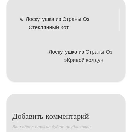
Навигация
Лоскутушка из Страны Оз
Стеклянный Кот
по
записям
Лоскутушка из Страны Оз
Кривой колдун
Добавить комментарий
Ваш адрес email не будет опубликован.