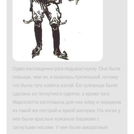
Оджо восхищенно разглядывал куклу. Она была
повыше, чем он, и казалась пухленькой, потому
что была туго набита ватой. Ее туловище было
сделано из лоскутного одеяла, а кроме того,
Марголотта изготовила для нее юбку и передник
из такой же пестрой и яркой материи. На ногах у
нее были красные кожаные башмаки с
загнутыми носами. У нее были аккуратные