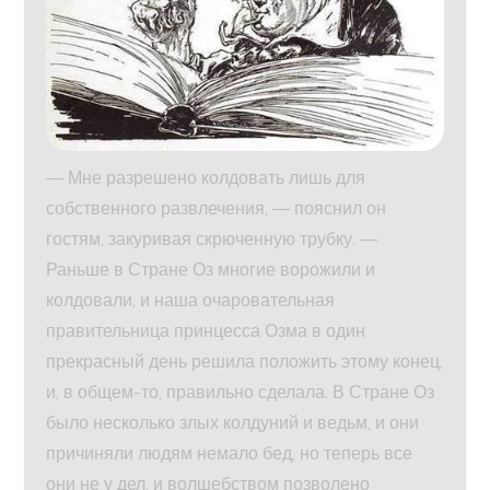
— Мне разрешено колдовать лишь для
собственного развлечения, — пояснил он
гостям, закуривая скрюченную трубку. —
Раньше в Стране Оз многие ворожили и
колдовали, и наша очаровательная
правительница принцесса Озма в один
прекрасный день решила положить этому конец,
и, в общем-то, правильно сделала. В Стране Оз
было несколько злых колдуний и ведьм, и они
причиняли людям немало бед, но теперь все
они не у дел, и волшебством позволено