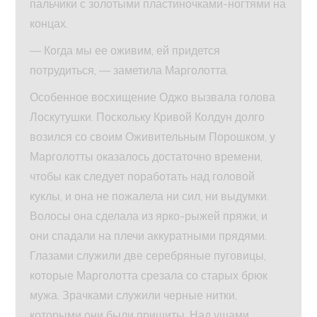
пальчики с золотыми пластиночками-ногтями на
концах.
— Когда мы ее оживим, ей придется
потрудиться, — заметила Марголотта.
Особенное восхищение Оджо вызвала голова
Лоскутушки. Поскольку Кривой Колдун долго
возился со своим Оживительным Порошком, у
Марголотты оказалось достаточно времени,
чтобы как следует поработать над головой
куклы, и она не пожалела ни сил, ни выдумки.
Волосы она сделала из ярко-рыжей пряжи, и
они спадали на плечи аккуратными прядями.
Глазами служили две серебряные пуговицы,
которые Марголотта срезала со старых брюк
мужа. Зрачками служили черные нитки,
которыми они были пришиты. Над ушами