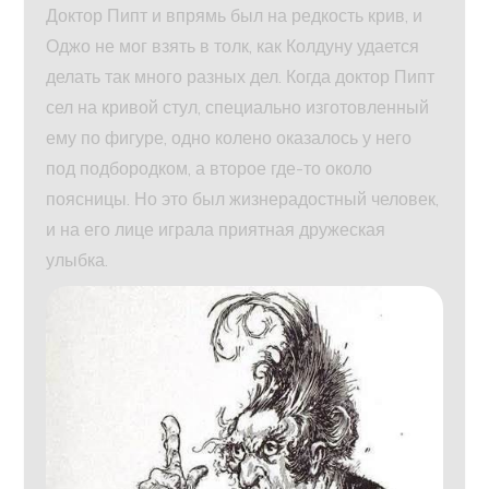
Доктор Пипт и впрямь был на редкость крив, и
Оджо не мог взять в толк, как Колдуну удается
делать так много разных дел. Когда доктор Пипт
сел на кривой стул, специально изготовленный
ему по фигуре, одно колено оказалось у него
под подбородком, а второе где-то около
поясницы. Но это был жизнерадостный человек,
и на его лице играла приятная дружеская
улыбка.