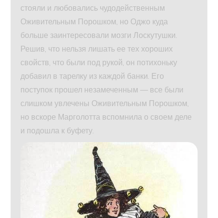
стояли и любовались чудодейственным
Оживительным Порошком, но Оджо куда
больше заинтересовали мозги Лоскутушки.
Решив, что нельзя лишать ее тех хороших
свойств, что были под рукой, он потихоньку
добавил в тарелку из каждой банки. Его
поступок прошел незамеченным — все были
слишком увлечены Оживительным Порошком,
но вскоре Марголотта вспомнила о своем деле
и подошла к буфету.