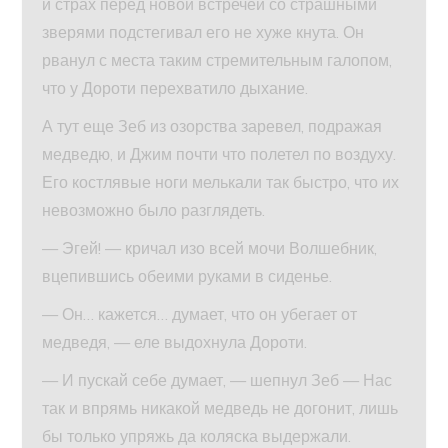
и страх перед новой встречей со страшными
зверями подстегивал его не хуже кнута. Он
рванул с места таким стремительным галопом,
что у Дороти перехватило дыхание.
А тут еще Зеб из озорства заревел, подражая
медведю, и Джим почти что полетел по воздуху.
Его костлявые ноги мелькали так быстро, что их
невозможно было разглядеть.
— Эгей! — кричал изо всей мочи Волшебник,
вцепившись обеими руками в сиденье.
— Он… кажется… думает, что он убегает от
медведя, — еле выдохнула Дороти.
— И пускай себе думает, — шепнул Зеб — Нас
так и впрямь никакой медведь не догонит, лишь
бы только упряжь да коляска выдержали.