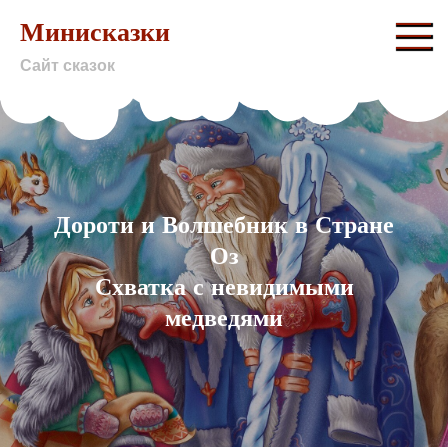
Skip
Минисказки
to
Сайт сказок
content
Дороти и Волшебник в Стране
Оз
Схватка с невидимыми
медведями