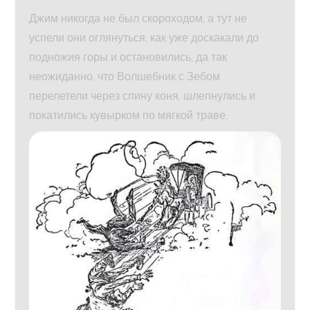
Джим никогда не был скороходом, а тут не
успели они оглянуться, как уже доскакали до
подножия горы и остановились, да так
неожиданно, что Волшебник с Зебом
перелетели через спину коня, шлепнулись и
покатились кувырком по мягкой траве.