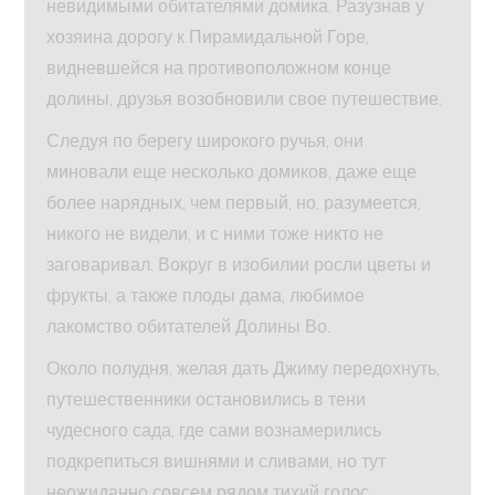
невидимыми обитателями домика. Разузнав у
хозяина дорогу к Пирамидальной Горе,
видневшейся на противоположном конце
долины, друзья возобновили свое путешествие.
Следуя по берегу широкого ручья, они
миновали еще несколько домиков, даже еще
более нарядных, чем первый, но, разумеется,
никого не видели, и с ними тоже никто не
заговаривал. Вокруг в изобилии росли цветы и
фрукты, а также плоды дама, любимое
лакомство обитателей Долины Во.
Около полудня, желая дать Джиму передохнуть,
путешественники остановились в тени
чудесного сада, где сами вознамерились
подкрепиться вишнями и сливами, но тут
неожиданно совсем рядом тихий голос