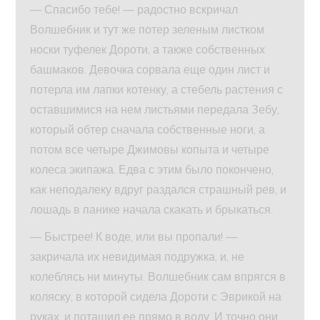
— Спасибо тебе! — радостно вскричал
Волшебник и тут же потер зеленым листком
носки туфелек Дороти, а также собственных
башмаков. Девочка сорвала еще один лист и
потерла им лапки котенку, а стебель растения с
оставшимися на нем листьями передала Зебу,
который обтер сначала собственные ноги, а
потом все четыре Джимовы копыта и четыре
колеса экипажа. Едва с этим было покончено,
как неподалеку вдруг раздался страшный рев, и
лошадь в панике начала скакать и брыкаться.
— Быстрее! К воде, или вы пропали! —
закричала их невидимая подружка, и, не
колеблясь ни минуты. Волшебник сам впрягся в
коляску, в которой сидела Дороти с Эврикой на
руках, и потащил ее прямо в воду. И точно они