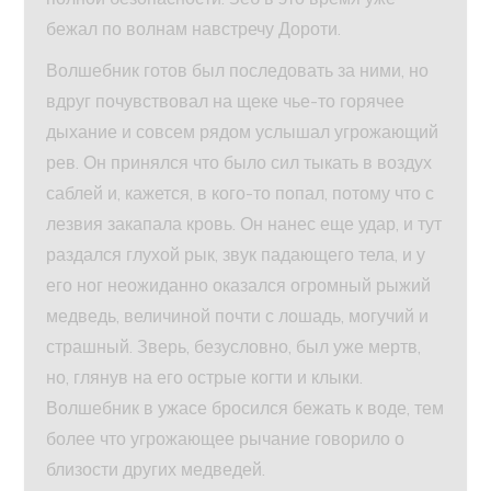
бежал по волнам навстречу Дороти.
Волшебник готов был последовать за ними, но
вдруг почувствовал на щеке чье-то горячее
дыхание и совсем рядом услышал угрожающий
рев. Он принялся что было сил тыкать в воздух
саблей и, кажется, в кого-то попал, потому что с
лезвия закапала кровь. Он нанес еще удар, и тут
раздался глухой рык, звук падающего тела, и у
его ног неожиданно оказался огромный рыжий
медведь, величиной почти с лошадь, могучий и
страшный. Зверь, безусловно, был уже мертв,
но, глянув на его острые когти и клыки.
Волшебник в ужасе бросился бежать к воде, тем
более что угрожающее рычание говорило о
близости других медведей.