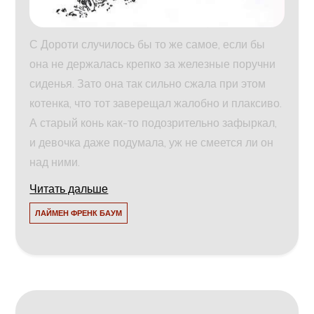
С Дороти случилось бы то же самое, если бы
она не держалась крепко за железные поручни
сиденья. Зато она так сильно сжала при этом
котенка, что тот заверещал жалобно и плаксиво.
А старый конь как-то подозрительно зафыркал,
и девочка даже подумала, уж не смеется ли он
над ними.
Читать дальше
ЛАЙМЕН ФРЕНК БАУМ