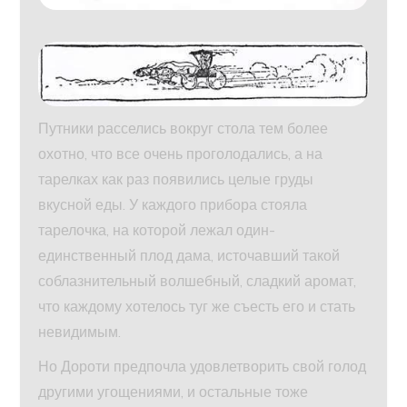
Путники расселись вокруг стола тем более
охотно, что все очень проголодались, а на
тарелках как раз появились целые груды
вкусной еды. У каждого прибора стояла
тарелочка, на которой лежал один-
единственный плод дама, источавший такой
соблазнительный волшебный, сладкий аромат,
что каждому хотелось туг же съесть его и стать
невидимым.
Но Дороти предпочла удовлетворить свой голод
другими угощениями, и остальные тоже