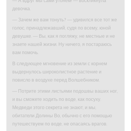
— А вдруг мы сами утонем! — воскликнула
девочка.
— Зачем же вам тонуть? — удивился все тот же
голос, принадлежавший, судя по всему, юной
девушке. — Вы, как я погляжу, не местные и не
знаете нашей жизни. Ну ничего, я постараюсь
вам помочь.
В следующее мгновение из земли с корнем
выдернулось широколистное растение и
повисло в воздухе перед Волшебником.
— Потрите этими листьями подошвы ваших ног,
и вы сможете ходить по воде, как посуху.
Медведи этого секрета не знают, и мы,
обитатели Долины Во, обычно с его помощью
путешествуем по воде, не опасаясь врагов.