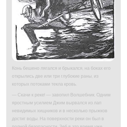
Конь бешено лягался и брыкался, на боках его
открылись две или три глубокие раны, из
которых потоками текла кровь.
— Скачи к реке! — завопил Волшебник. Одним
яростным усилием Джим вырвался из лап
невидимых хищников и в несколько прыжков
достиг воды. На поверхности реки он был в
полной безопасности. Зеб в это время уже