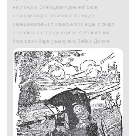
не утонули. Благодаря чудесной силе
неведомого растения они свободно
передвигались по поверхности воды и скоро
оказались на середине реки. А Волшебник
бросился к берегу выручать Зеба и Джима.