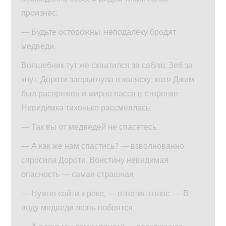
произнес:
— Будьте осторожны, неподалеку бродят
медведи.
Волшебник тут же схватился за саблю, Зеб за
кнут, Дороти запрыгнула в коляску, хотя Джим
был распряжен и мирно пасся в сторонке.
Невидимка тихонько рассмеялась:
— Так вы от медведей не спасетесь.
— А как же нам спастись? — взволнованно
спросила Дороти. Воистину невидимая
опасность — самая страшная.
— Нужно сойти к реке, — ответил голос. — В
воду медведи лезть побоятся.