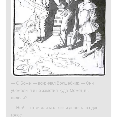
— О Боже! — вскричал Волшебник. — Они
убежали, я и не заметил, куда. Может, вы
видели?
— Нет! — ответили мальчик и девочка в один
голос.