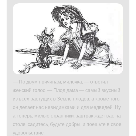
— По двум причинам, милочка, — ответил
женский голос. — Плод дама — самый вкусный
из всех растущих в Земле плодов, а кроме того,
он делает нас невидимками и для медведей. Ну
а теперь, милые странники, завтрак ждет вас на
столе, садитесь, будьте добры, и поешьте в свое
удовольствие.