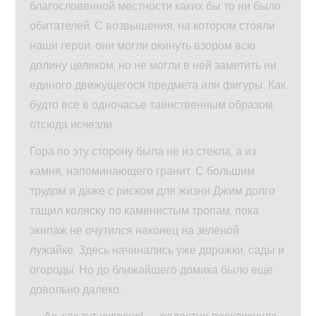
благословенной местности каких бы то ни было
обитателей. С возвышения, на котором стояли
наши герои, они могли окинуть взором всю
долину целиком, но не могли в ней заметить ни
единого движущегося предмета или фигуры. Как
будто все в одночасье таинственным образом
отсюда исчезли.
Гора по эту сторону была не из стекла, а из
камня, напоминающего гранит. С большим
трудом и даже с риском для жизни Джим долго
тащил коляску по каменистым тропам, пока
экипаж не очутился наконец на зеленой
лужайке. Здесь начинались уже дорожки, сады и
огороды. Но до ближайшего домика было еще
довольно далеко.
— Ах, как тут чудесно! — радостно воскликнула