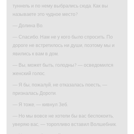
туннель и по нему выбрались сюда. Как вы
называете это чудное место?
— Долина Во.
— Спасибо. Нам не у кого было спросить. По
дороге не встретилось ни души, поэтому мы и
явились к вам в дом.
— Вы, может быть, голодны? — осведомился
женский голос.
— Я бы, пожалуй, не отказалась поесть, —
призналась Дороти.
— Я тоже, — кивнул Зеб.
— Но мы вовсе не хотели бы вас беспокоить,
уверяю вас, — торопливо вставил Волшебник.