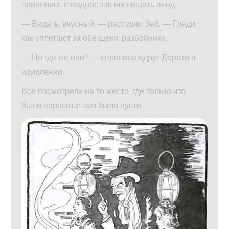
принялись с жадностью поглощать плод.
— Видать, вкусный, — рассудил Зеб. — Гляди,
как уплетают за обе щеки, разбойники.
— Но где же они? — спросила вдруг Дороти в
изумлении.
Все посмотрели на то место, где только что
были поросята: там было пусто.