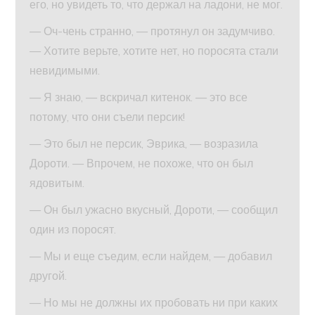
его, но увидеть то, что держал на ладони, не мог.
— Оч-чень странно, — протянул он задумчиво.
— Хотите верьте, хотите нет, но поросята стали
невидимыми.
— Я знаю, — вскричал китенок. — это все
потому, что они съели персик!
— Это был не персик, Эврика, — возразила
Дороти. — Впрочем, не похоже, что он был
ядовитым.
— Он был ужасно вкусный, Дороти, — сообщил
один из поросят.
— Мы и еще съедим, если найдем, — добавил
другой.
— Но мы не должны их пробовать ни при каких