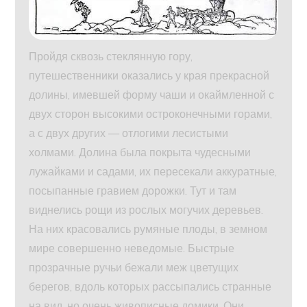
Пройдя сквозь стеклянную гору,
путешественники оказались у края прекрасной
долины, имевшей форму чаши и окаймленной с
двух сторон высокими остроконечными горами,
а с двух других — отлогими лесистыми
холмами. Долина была покрыта чудесными
лужайками и садами, их пересекали аккуратные,
посыпанные гравием дорожки. Тут и там
виднелись рощи из рослых могучих деревьев.
На них красовались румяные плоды, в земном
мире совершенно неведомые. Быстрые
прозрачные ручьи бежали меж цветущих
берегов, вдоль которых рассыпались странные
на вид, но очень живописные домики. Они