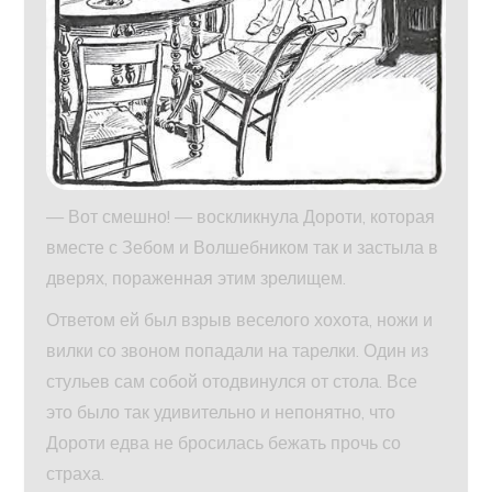
— Вот смешно! — воскликнула Дороти, которая
вместе с Зебом и Волшебником так и застыла в
дверях, пораженная этим зрелищем.
Ответом ей был взрыв веселого хохота, ножи и
вилки со звоном попадали на тарелки. Один из
стульев сам собой отодвинулся от стола. Все
это было так удивительно и непонятно, что
Дороти едва не бросилась бежать прочь со
страха.