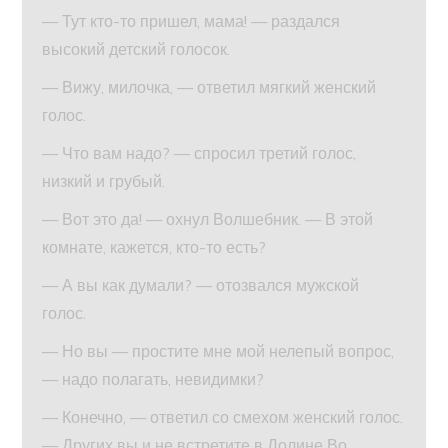
— Тут кто-то пришел, мама! — раздался
высокий детский голосок.
— Вижу, милочка, — ответил мягкий женский
голос.
— Что вам надо? — спросил третий голос,
низкий и грубый.
— Вот это да! — охнул Волшебник. — В этой
комнате, кажется, кто-то есть?
— А вы как думали? — отозвался мужской
голос.
— Но вы — простите мне мой нелепый вопрос,
— надо полагать, невидимки?
— Конечно, — ответил со смехом женский голос.
— Других вы и не встретите в Долине Во.