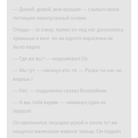
— Домой, домой, мои крошки! — сзывал своих
питомцев перепуганный хозяин.
Откуда— то снизу, прямо из-под ног доносились
хрюканье и визг, но ни одного поросенка не
было видно.
— Где же вы? — недоумевал Оз.
— Мы тут, — пискнул кто-то. — Разве ты нас не
видишь?
— Нет, — озадаченно сказал Волшебник.
— А мы тебя видим, — хихикнул один из
поросят.
Оз наклонился, пошарил рукой и почти тут же
нащупал маленькое жирное тельце. Он поднял