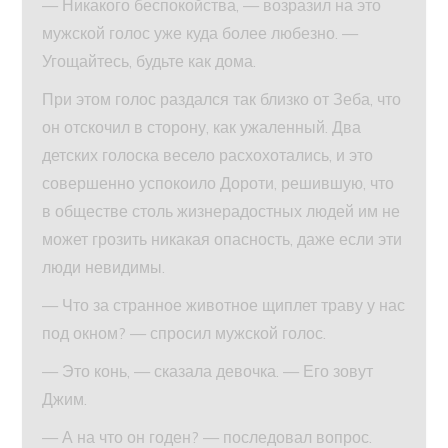
— Никакого беспокойства, — возразил на это
мужской голос уже куда более любезно. —
Угощайтесь, будьте как дома.
При этом голос раздался так близко от Зеба, что
он отскочил в сторону, как ужаленный. Два
детских голоска весело расхохотались, и это
совершенно успокоило Дороти, решившую, что
в обществе столь жизнерадостных людей им не
может грозить никакая опасность, даже если эти
люди невидимы.
— Что за странное животное щиплет траву у нас
под окном? — спросил мужской голос.
— Это конь, — сказала девочка. — Его зовут
Джим.
— А на что он годен? — последовал вопрос.