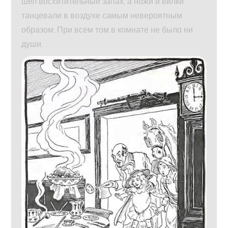
шел восхитительный запах, а ножи и вилки
танцевали в воздухе самым невероятным
образом. При всем том в комнате не было ни
души.