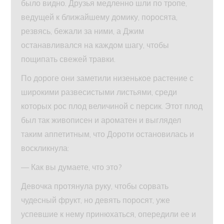
было видно. Друзья медленно шли по тропе,
ведущей к ближайшему домику, поросята,
резвясь, бежали за ними, а Джим
останавливался на каждом шагу, чтобы
пощипать свежей травки.
По дороге они заметили низенькое растение с
широкими развесистыми листьями, среди
которых рос плод величиной с персик. Этот плод
был так живописен и ароматен и выглядел
таким аппетитным, что Дороти остановилась и
воскликнула:
— Как вы думаете, что это?
Девочка протянула руку, чтобы сорвать
чудесный фрукт, но девять поросят, уже
успевшие к нему принюхаться, опередили ее и