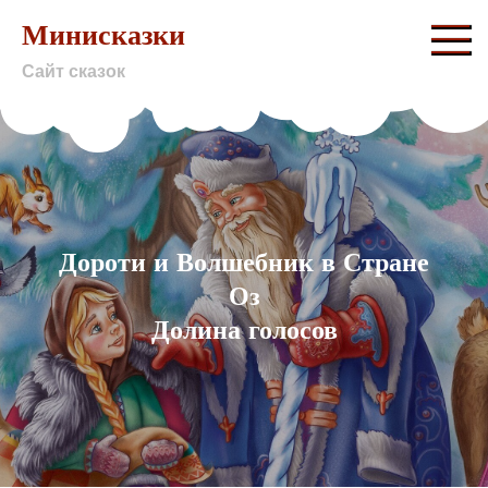
Skip
Минисказки
to
Сайт сказок
content
Дороти и Волшебник в Стране
Оз
Долина голосов