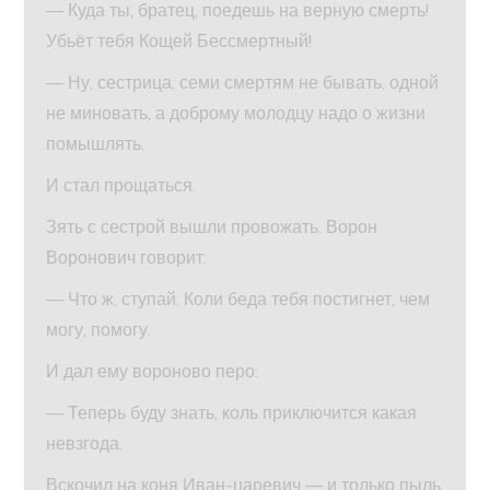
— Куда ты, братец, поедешь на верную смерть!
Убьёт тебя Кощей Бессмертный!
— Ну, сестрица, семи смертям не бывать, одной
не миновать, а доброму молодцу надо о жизни
помышлять.
И стал прощаться.
Зять с сестрой вышли провожать. Ворон
Воронович говорит:
— Что ж, ступай. Коли беда тебя постигнет, чем
могу, помогу.
И дал ему вороново перо:
— Теперь буду знать, коль приключится какая
невзгода.
Вскочил на коня Иван-царевич — и только пыль