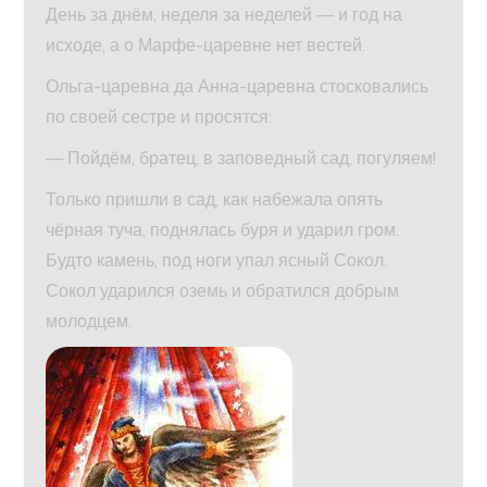
День за днём, неделя за неделей — и год на
исходе, а о Марфе-царевне нет вестей.
Ольга-царевна да Анна-царевна стосковались
по своей сестре и просятся:
— Пойдём, братец, в заповедный сад, погуляем!
Только пришли в сад, как набежала опять
чёрная туча, поднялась буря и ударил гром.
Будто камень, под ноги упал ясный Сокол.
Сокол ударился оземь и обратился добрым
молодцем.