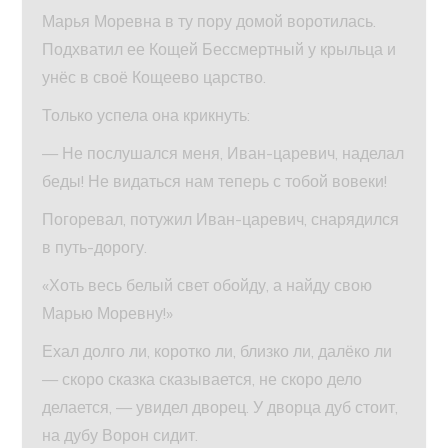
Марья Моревна в ту пору домой воротилась.
Подхватил ее Кощей Бессмертный у крыльца и
унёс в своё Кощеево царство.
Только успела она крикнуть:
— Не послушался меня, Иван-царевич, наделал
беды! Не видаться нам теперь с тобой вовеки!
Погоревал, потужил Иван-царевич, снарядился
в путь-дорогу.
«Хоть весь белый свет обойду, а найду свою
Марью Моревну!»
Ехал долго ли, коротко ли, близко ли, далёко ли
— скоро сказка сказывается, не скоро дело
делается, — увидел дворец. У дворца дуб стоит,
на дубу Ворон сидит.