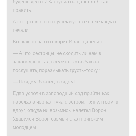
будешь делать! Заступил на царство. Стал
править.
А сестры всё по отцу плачут, всё в слезах да в
печали.
Вот как-то раз и говорит Иван-царевич:
— А что, сестрицы, не сходить ли нам в
заповедный сад погулять, кота-баюна
послушать, поразмыкать грусть-тоску?
— Пойдём, братец, пойдём!
Едва успели в заповедный сад прийти, как
набежала чёрная туча с ветром, грянул гром, и
вдруг, откуда ни возьмись, налетел Ворон.
Ударился Ворон оземь и стал пригожим
молодцем.