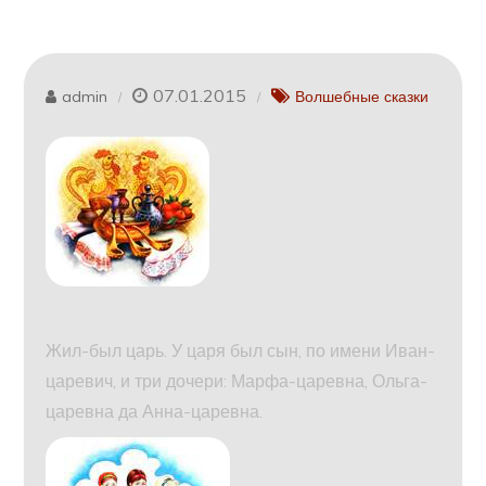
07.01.2015
admin
Волшебные сказки
Жил-был царь. У царя был сын, по имени Иван-
царевич, и три дочери: Марфа-царевна, Ольга-
царевна да Анна-царевна.