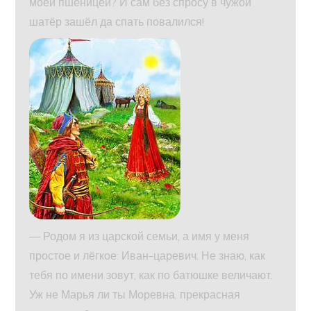
моей пшеницей? И сам без спросу в чужой
шатёр зашёл да спать повалился!
— Родом я из царской семьи, а имя у меня
простое и лёгкое: Иван-царевич. Не знаю, как
тебя по имени зовут, как по батюшке величают.
Уж не Марья ли ты Моревна, прекрасная