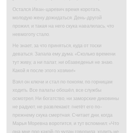
Остался Иван-царевич время коротать,
молодую жену дожидаться. День-другой
прожил, и такая на него скука навалилась, что
невмоготу стало.
Не знает, за что приняться, куда от тоски
деваться. Запала ему дума. «Сколько времени
тут живу, а ни палат, ни обзаведенья не знаю.
Какой я после этого хозяин!»
Взял он ключи и стал по покоям, по горницам
ходить. Все палаты обошёл, все службы
осмотрел. Ни богатство, ни заморские диковины
не радуют, не развлекают: гнетёт его по-
прежнему скука смертная. Считает дни, когда
Марья Моревна воротится, и тут вспомнил: «Что
она мне про какой-то чулан говорила, ходить не