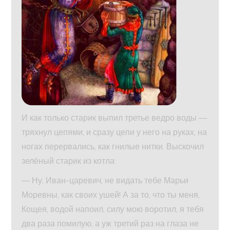
И как только старик выпил третье ведро воды —
тряхнул цепями, и сразу цепи у него на руках, на
ногах перервались, как гнилые нитки. Выскочил
зелёный старик из котла:
— Ну, Иван-царевич, не видать тебе Марьи
Моревны, как своих ушей! А за то, что ты меня,
Кощея, водой напоил, силу мою воротил, я тебя
два раза помилую, а уж третий раз на глаза не