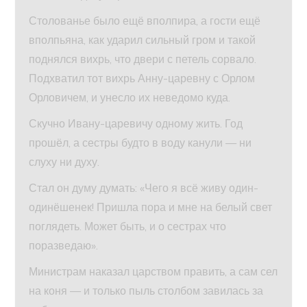
Столованье было ещё вполпира, а гости ещё
вполпьяна, как ударил сильный гром и такой
поднялся вихрь, что двери с петель сорвало.
Подхватил тот вихрь Анну-царевну с Орлом
Орловичем, и унесло их неведомо куда.
Скучно Ивану-царевичу одному жить. Год
прошёл, а сестры будто в воду канули — ни
слуху ни духу.
Стал он думу думать: «Чего я всё живу один-
одинёшенек! Пришла пора и мне на белый свет
поглядеть. Может быть, и о сестрах что
поразведаю».
Министрам наказал царством править, а сам сел
на коня — и только пыль столбом завилась за