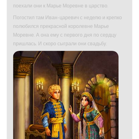
поехали они к Марье Моревне в царство.
Погостил там Иван-царевич с неделю и крепко
полюбился прекрасной королевне Марье
Моревне. А она ему с первого дня по сердцу
пришлась. И скоро сыграли они свадьбу.