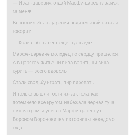
— Иван-царевич, отдай Марфу-царевну замуж
за меня!
Вспомнил Иван-царевич родительский наказ и
говорит:
— Коли люб ты сестрице, пусть идёт.
Марфе-царевне молодец по сердцу пришёлся.
А в царском житье ни пива варить, ни вина
курить — всего вдоволь.
Стали свадьбу играть, пир пировать.
И только вышли гости из-за стола, как
потемнело всё кругом: набежала черная туча,
грянул гром, и унесло Марфу-царевну с
Вороном Вороновичем из горницы неведомо
куда.