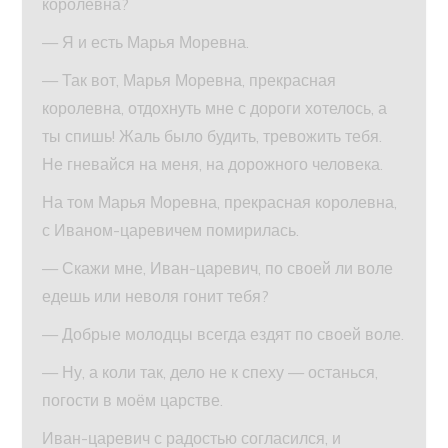
королевна?
— Я и есть Марья Моревна.
— Так вот, Марья Моревна, прекрасная
королевна, отдохнуть мне с дороги хотелось, а
ты спишь! Жаль было будить, тревожить тебя.
Не гневайся на меня, на дорожного человека.
На том Марья Моревна, прекрасная королевна,
с Иваном-царевичем помирилась.
— Скажи мне, Иван-царевич, по своей ли воле
едешь или неволя гонит тебя?
— Добрые молодцы всегда ездят по своей воле.
— Ну, а коли так, дело не к спеху — останься,
погости в моём царстве.
Иван-царевич с радостью согласился, и