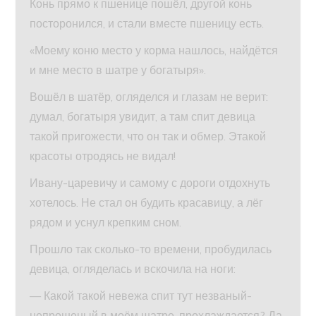
Конь прямо к пшенице пошёл, другой конь
посторонился, и стали вместе пшеницу есть.
«Моему коню место у корма нашлось, найдётся
и мне место в шатре у богатыря».
Вошёл в шатёр, огляделся и глазам не верит:
думал, богатыря увидит, а там спит девица
такой пригожести, что он так и обмер. Этакой
красоты отродясь не видал!
Ивану-царевичу и самому с дороги отдохнуть
хотелось. Не стал он будить красавицу, а лёг
рядом и уснул крепким сном.
Прошло так сколько-то времени, пробудилась
девица, огляделась и вскочила на ноги:
— Какой такой невежа спит тут незваный-
непрошеный в моём шатре, прохлаждается? Да