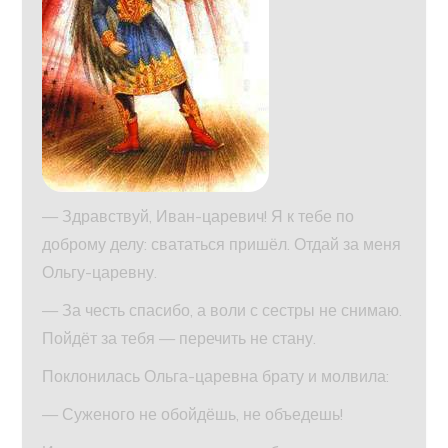
— Здравствуй, Иван-царевич! Я к тебе по
доброму делу: свататься пришёл. Отдай за меня
Ольгу-царевну.
— За честь спасибо, а воли с сестры не снимаю.
Пойдёт за тебя — перечить не стану.
Поклонилась Ольга-царевна брату и молвила:
— Суженого не обойдёшь, не объедешь!