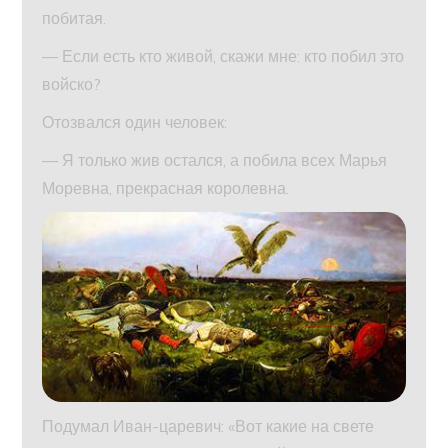
побитая.
— Если есть кто живой, скажи мне: кто побил это
войско?
Отозвался один человек:
— Я только жив остался, а побила всех Марья
Моревна, прекрасная королевна.
Подумал Иван-царевич: «Вот какие на свете