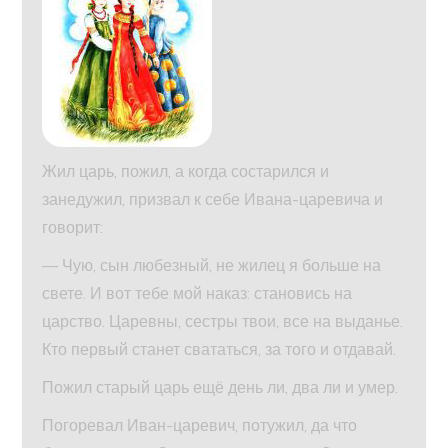
Жил царь, пожил, а когда состарился и
занедужил, призвал к себе Ивана-царевича и
говорит:
— Чую, сын любезный, не жилец я больше на
свете. И вот тебе мой наказ: становись на
царство. Царевны, сестры твои, все на выданье.
Кто первый станет свататься, за того и отдавай.
Пожил старый царь ещё день ли, два ли и умер.
Погоревал Иван-царевич, потужил, да что