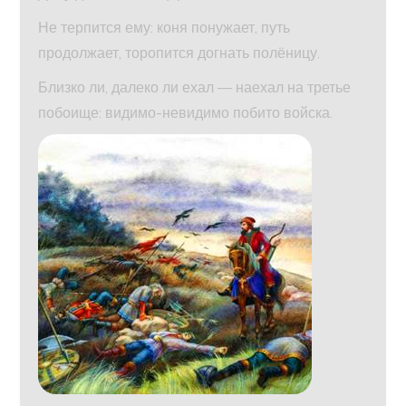
Не терпится ему: коня понужает, путь
продолжает, торопится догнать полёницу.
Близко ли, далеко ли ехал — наехал на третье
побоище: видимо-невидимо побито войска.