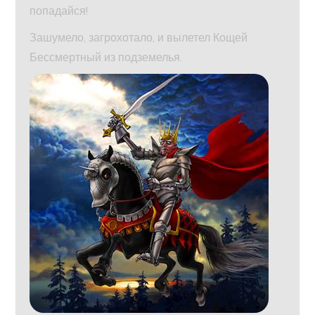
попадайся!
Зашумело, загрохотало, и вылетел Кощей
Бессмертный из подземелья.