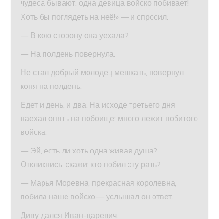
чудеса бывают: одна девица войско побивает!
Хоть бы поглядеть на неё!» — и спросил:
— В кою сторону она уехала?
— На полдень повернула.
Не стал добрый молодец мешкать, повернул
коня на полдень.
Едет и день, и два. На исходе третьего дня
наехал опять на побоище: много лежит побитого
войска.
— Эй, есть ли хоть одна живая душа?
Откликнись, скажи: кто побил эту рать?
— Марья Моревна, прекрасная королевна,
побила наше войско,— услышал он ответ.
Диву дался Иван-царевич.