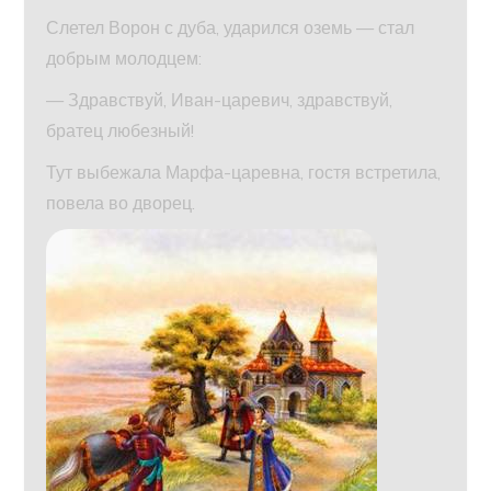
Слетел Ворон с дуба, ударился оземь — стал
добрым молодцем:
— Здравствуй, Иван-царевич, здравствуй,
братец любезный!
Тут выбежала Марфа-царевна, гостя встретила,
повела во дворец.