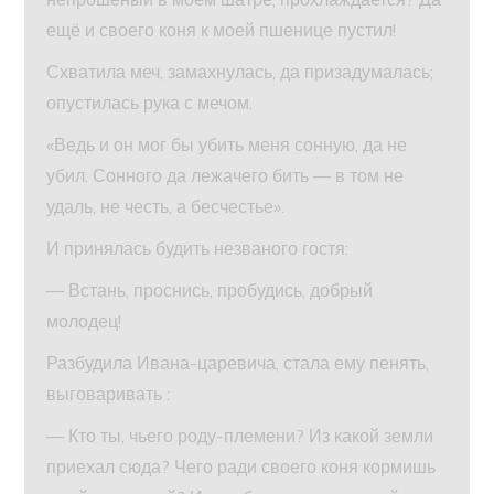
ещё и своего коня к моей пшенице пустил!
Схватила меч, замахнулась, да призадумалась;
опустилась рука с мечом.
«Ведь и он мог бы убить меня сонную, да не
убил. Сонного да лежачего бить — в том не
удаль, не честь, а бесчестье».
И принялась будить незваного гостя:
— Встань, проснись, пробудись, добрый
молодец!
Разбудила Ивана-царевича, стала ему пенять,
выговаривать :
— Кто ты, чьего роду-племени? Из какой земли
приехал сюда? Чего ради своего коня кормишь