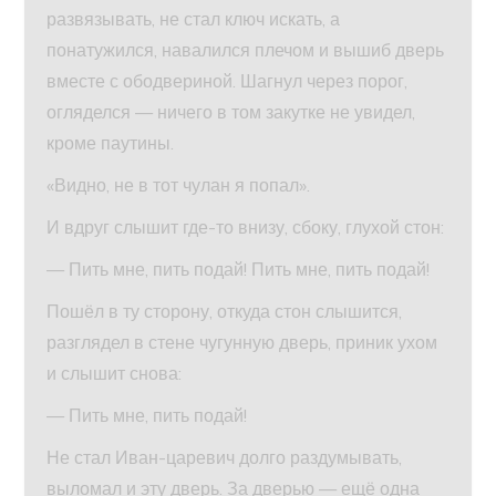
развязывать, не стал ключ искать, а
понатужился, навалился плечом и вышиб дверь
вместе с ободвериной. Шагнул через порог,
огляделся — ничего в том закутке не увидел,
кроме паутины.
«Видно, не в тот чулан я попал».
И вдруг слышит где-то внизу, сбоку, глухой стон:
— Пить мне, пить подай! Пить мне, пить подай!
Пошёл в ту сторону, откуда стон слышится,
разглядел в стене чугунную дверь, приник ухом
и слышит снова:
— Пить мне, пить подай!
Не стал Иван-царевич долго раздумывать,
выломал и эту дверь. За дверью — ещё одна