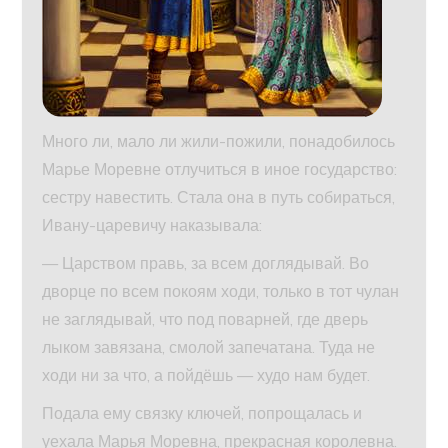
Много ли, мало ли жили-пожили, понадобилось
Марье Моревне отлучиться в иное государство:
сестру навестить. Стала она в путь собираться,
Ивану-царевичу наказывала:
— Царством правь, за всем доглядывай. Во
дворце по всем покоям ходи, только в тот чулан
не заглядывай, что под поварней, где дверь
лыком завязана, смолой запечатана. Туда не
ходи ни за что, а пойдёшь — худо нам будет.
Подала ему связку ключей, попрощалась и
уехала Марья Моревна, прекрасная королевна.