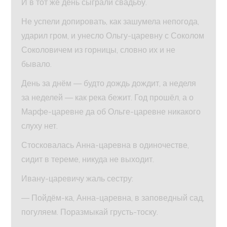
И в тот же день сыграли свадьбу.
Не успели допировать, как зашумела непогода,
ударил гром, и унесло Ольгу-царевну с Соколом
Соколовичем из горницы, словно их и не
бывало.
День за днём — будто дождь дождит, а неделя
за неделей — как река бежит. Год прошёл, а о
Марфе-царевне да об Ольге-царевне никакого
слуху нет.
Стосковалась Анна-царевна в одиночестве,
сидит в тереме, никуда не выходит.
Ивану-царевичу жаль сестру:
— Пойдём-ка, Анна-царевна, в заповедный сад,
погуляем. Поразмыкай грусть-тоску.