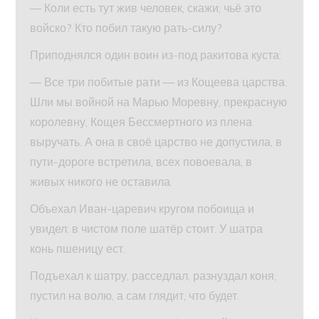
— Коли есть тут жив человек, скажи; чьё это
войско? Кто побил такую рать-силу?
Приподнялся один воин из-под ракитова куста:
— Все три побитые рати — из Кощеева царства.
Шли мы войной на Марью Моревну, прекрасную
королевну, Кощея Бессмертного из плена
выручать. А она в своё царство не допустила, в
пути-дороге встретила, всех повоевала, в
живых никого не оставила.
Объехал Иван-царевич кругом побоища и
увидел: в чистом поле шатёр стоит. У шатра
конь пшеницу ест.
Подъехал к шатру, расседлал, разнуздал коня,
пустил на волю, а сам глядит, что будет.