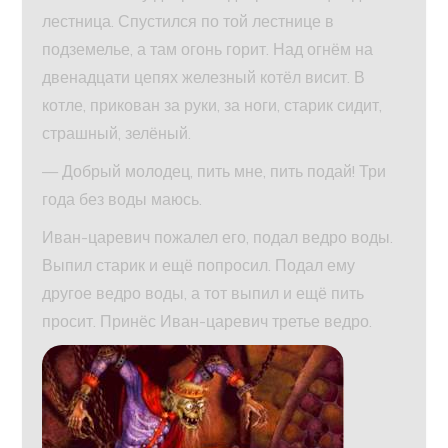
лестница. Спустился по той лестнице в
подземелье, а там огонь горит. Над огнём на
двенадцати цепях железный котёл висит. В
котле, прикован за руки, за ноги, старик сидит,
страшный, зелёный.
— Добрый молодец, пить мне, пить подай! Три
года без воды маюсь.
Иван-царевич пожалел его, подал ведро воды.
Выпил старик и ещё попросил. Подал ему
другое ведро воды, а тот выпил и ещё пить
просит. Принёс Иван-царевич третье ведро.