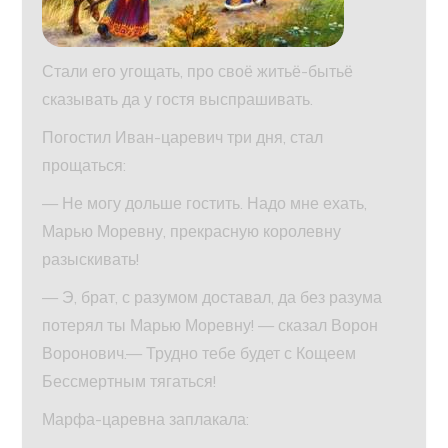
Стали его угощать, про своё житьё-бытьё
сказывать да у гостя выспрашивать.
Погостил Иван-царевич три дня, стал
прощаться:
— Не могу дольше гостить. Надо мне ехать,
Марью Моревну, прекрасную королевну
разыскивать!
— Э, брат, с разумом доставал, да без разума
потерял ты Марью Моревну! — сказал Ворон
Воронович.— Трудно тебе будет с Кощеем
Бессмертным тягаться!
Марфа-царевна заплакала: