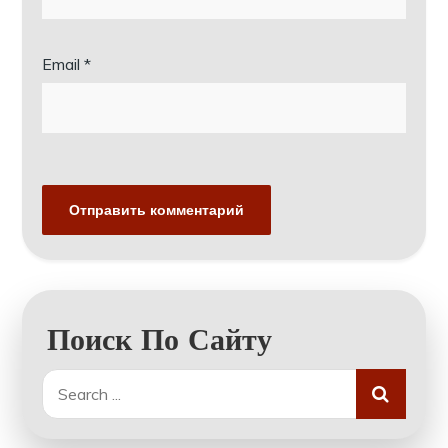
Email
*
Поиск По Сайту
Search
for: