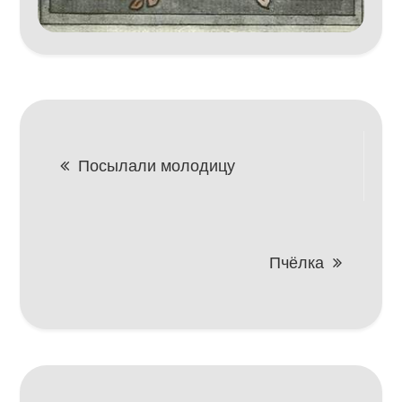
Навигация
Посылали молодицу
по
записям
Пчёлка