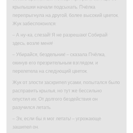
крылышки начали подсыхать. Пчёлка
перепрыгнула на другой, более высокий цветок.
Жук забеспокоился:
– А ну-ка, слезай! Я не разрешаю! Собирай
здесь, возле меня!
– Убирайся, бездельник! – сказала Пчёлка,
окинув его презрительным взглядом, и
перелетела на следующий цветок.
Жук от злости заскрипел усами, попытался было
расправить крылья, но тут же бессильно
опустил их. От долгого бездействия он
разучился летать.
– Эх, если бы я мог летать! – угрожающе
зашипел он.