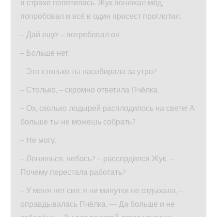
в страхе попятилась. Жук понюхал мёд,
попробовал и всё в один присест проглотил.
– Дай ещё! – потребовал он.
– Больше нет.
– Это столько ты насобирала за утро?
– Столько, – скромно ответила Пчёлка.
– Ох, сколько лодырей расплодилось на свете! А
больше ты не можешь собрать?
– Не могу.
– Ленишься, небось? – рассердился Жук. –
Почему перестала работать?
– У меня нет сил, я ни минутки не отдыхала, –
оправдывалась Пчёлка. — Да больше и не