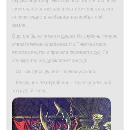
окружающий мир. Никаких опасностей на своем
пути она не встречала и поэтому полагала, что
плохих существ не бывает на необъятной
земле.
В дупле было темно и душно. Из глубины тянуло
отвратительным запахом. Но Пчёлка смело
вползла внутрь и присела перевести дух. Её
хрупкое тельце дрожало от холода.
– Ох, как здесь душно! – вздохнула она.
– Раз душно, то ступай вон! – послышался чей-
то грубый голос.