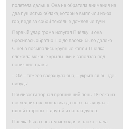
полетела дальше. Она не обратила внимания на
два пушистых облака, которые выплыли из-за
гор, ведя за собой тяжёлые дождевые тучи.
Первый удар грома испугал Пчёлку, и она
бросилась обратно. Но до пасеки было далеко.
С неба посыпались крупные капли. Пчёлка
сложила мокрые крылышки и заползла под
поникшие травы.
– Ох! – тяжело вздохнула она, – укрыться бы где-
нибудь!
Поблизости торчал прогнивший пень. Пчёлка из
последних сил доползла до него, заглянула с
одной стороны, с другой и нашла дупло.
Пчёлка была совсем молодая и плохо знала