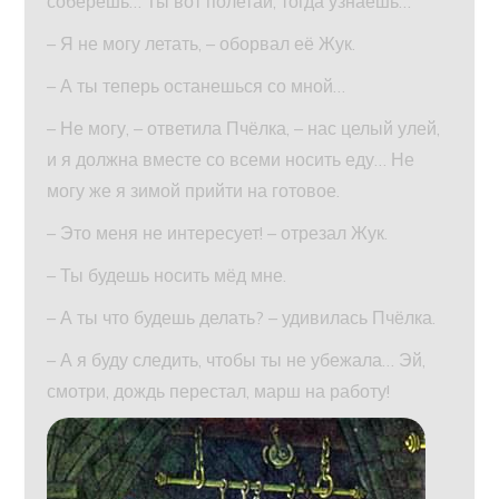
соберёшь… Ты вот полетай, тогда узнаешь…
– Я не могу летать, – оборвал её Жук.
– А ты теперь останешься со мной…
– Не могу, – ответила Пчёлка, – нас целый улей,
и я должна вместе со всеми носить еду… Не
могу же я зимой прийти на готовое.
– Это меня не интересует! – отрезал Жук.
– Ты будешь носить мёд мне.
– А ты что будешь делать? – удивилась Пчёлка.
– А я буду следить, чтобы ты не убежала… Эй,
смотри, дождь перестал, марш на работу!