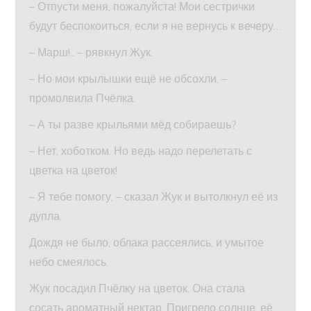
– Отпусти меня, пожалуйста! Мои сестрички
будут беспокоиться, если я не вернусь к вечеру…
– Марш!.. – рявкнул Жук.
– Но мои крылышки ещё не обсохли, –
промолвила Пчёлка.
– А ты разве крыльями мёд собираешь?
– Нет, хоботком. Но ведь надо перелетать с
цветка на цветок!
– Я тебе помогу, – сказал Жук и вытолкнул её из
дупла.
Дождя не было, облака рассеялись, и умытое
небо смеялось.
Жук посадил Пчёлку на цветок. Она стала
сосать ароматный нектар. Пригрело солнце, её