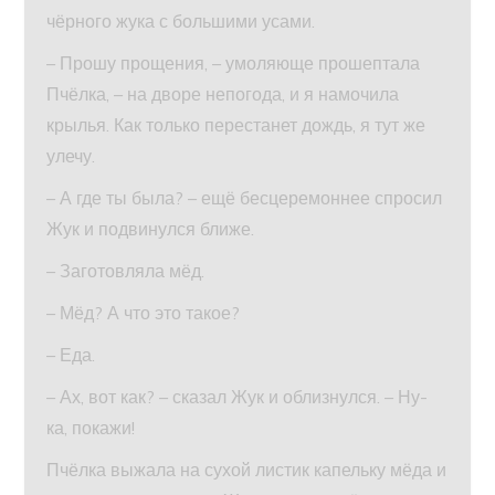
чёрного жука с большими усами.
– Прошу прощения, – умоляюще прошептала
Пчёлка, – на дворе непогода, и я намочила
крылья. Как только перестанет дождь, я тут же
улечу.
– А где ты была? – ещё бесцеремоннее спросил
Жук и подвинулся ближе.
– Заготовляла мёд.
– Мёд? А что это такое?
– Еда.
– Ах, вот как? – сказал Жук и облизнулся. – Ну-
ка, покажи!
Пчёлка выжала на сухой листик капельку мёда и