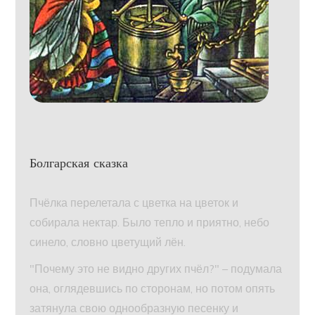
Болгарская сказка
Пчёлка перелетала с цветка на цветок и
собирала нектар. Было тепло и приятно, небо
синело, словно цветущий лён.
"Почему это не видно других пчёл?" – подумала
она, оглядевшись по сторонам, но потом опять
затянула свою однообразную песенку и